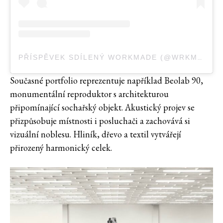
PŘÍSPĚVEK SDÍLENÝ WORKMADE (@WRKMADE)
Současné portfolio reprezentuje například Beolab 90,
monumentální reproduktor s architekturou
připomínající sochařský objekt. Akustický projev se
přizpůsobuje místnosti i posluchači a zachovává si
vizuální noblesu. Hliník, dřevo a textil vytvářejí
přirozený harmonický celek.