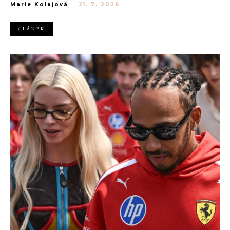
Marie Kolajová
-
21. 7. 2026
AliExpress.
ČLÁNEK