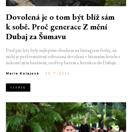
Dovolená je o tom být blíž sám
k sobě. Proč generace Z mění
Dubaj za Šumavu
Před pár lety byly nejlepším obsahem na Instagram fotky, na
nichž je performativně zobrazená dovolená v luxusním hotelu s
nekonečným bazénem, rooftop barem a letenkou do Dubaje.
Dnes sociální sítě zaplavují úplně jiné obrázky. Chata v Jizerských
Marie Kolajová
-
23. 7. 2026
horách. Ranní koupání v lomu. Výlet vlakem na Šumavu.
Nejlepším odpočinkem je jednoduše posedět s kamarády u ohně.
ČLÁNEK