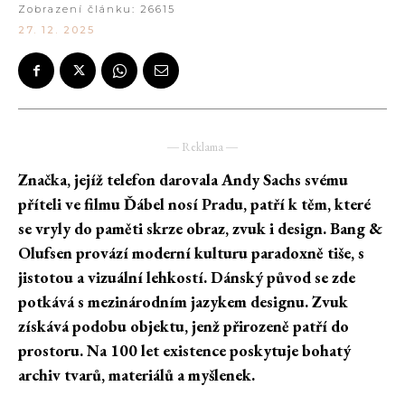
Zobrazení článku:
26615
27. 12. 2025
― Reklama ―
Značka, jejíž telefon darovala Andy Sachs svému
příteli ve filmu Ďábel nosí Pradu, patří k těm, které
se vryly do paměti skrze obraz, zvuk i design. Bang &
Olufsen provází moderní kulturu paradoxně tiše, s
jistotou a vizuální lehkostí. Dánský původ se zde
potkává s mezinárodním jazykem designu. Zvuk
získává podobu objektu, jenž přirozeně patří do
prostoru. Na 100 let existence poskytuje bohatý
archiv tvarů, materiálů a myšlenek.