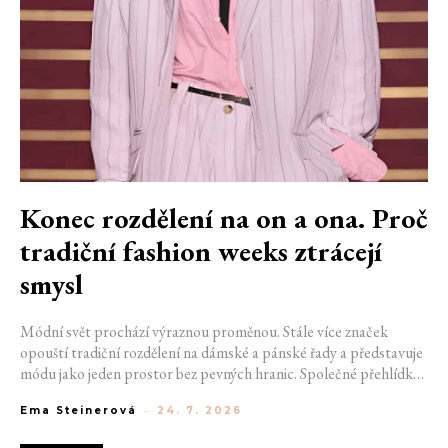
Konec rozdělení na on a ona. Proč
tradiční fashion weeks ztrácejí
smysl
Módní svět prochází výraznou proměnou. Stále více značek
opouští tradiční rozdělení na dámské a pánské řady a představuje
módu jako jeden prostor bez pevných hranic. Společné přehlídky,
propojené kolekce a rostoucí důraz na udržitelnost naznačují, že
Ema Steinerová
-
24. 7. 2026
klasické týdny módy mohou brzy vypadat úplně jinak.