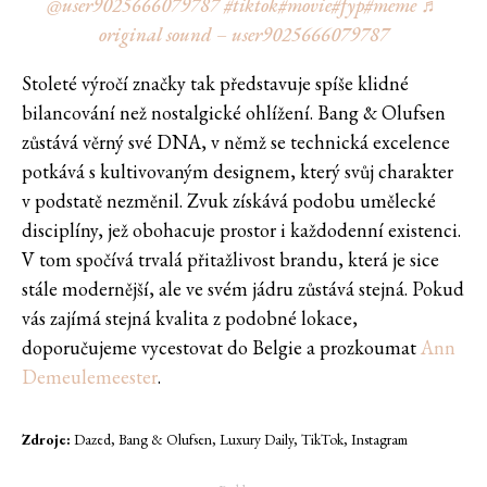
@user9025666079787
#tiktok
#movie
#fyp
#meme
♬
original sound – user9025666079787
Stoleté výročí značky tak představuje spíše klidné
bilancování než nostalgické ohlížení. Bang & Olufsen
zůstává věrný své DNA, v němž se technická excelence
potkává s kultivovaným designem, který svůj charakter
v podstatě nezměnil. Zvuk získává podobu umělecké
disciplíny, jež obohacuje prostor i každodenní existenci.
V tom spočívá trvalá přitažlivost brandu, která je sice
stále modernější, ale ve svém jádru zůstává stejná. Pokud
vás zajímá stejná kvalita z podobné lokace,
doporučujeme vycestovat do Belgie a prozkoumat
Ann
Demeulemeester
.
Zdroje:
Dazed, Bang & Olufsen, Luxury Daily, TikTok, Instagram