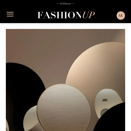
― Reklama ―