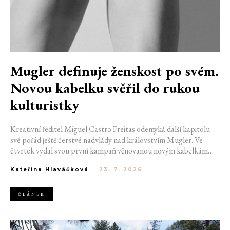
Mugler definuje ženskost po svém.
Novou kabelku svěřil do rukou
kulturistky
Kreativní ředitel Miguel Castro Freitas odemyká další kapitolu
své pořád ještě čerstvé nadvlády nad královstvím Mugler. Ve
čtvrtek vydal svou první kampaň věnovanou novým kabelkám
Aurora a Lua. Její vizuál hovoří přesně tím jazykem, s nímž návrhář
Kateřina Hlaváčková
-
23. 7. 2026
do módního domu dorazil. Umně mísí výrazy minulosti a dávných
kořenů, zatímco definuje moderní, silnou podobu ženskosti.
ČLÁNEK