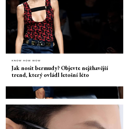
KNOW HOW WOW
Jak nosit bermudy? Objevte nejžhavější
trend, který ovládl letošní léto