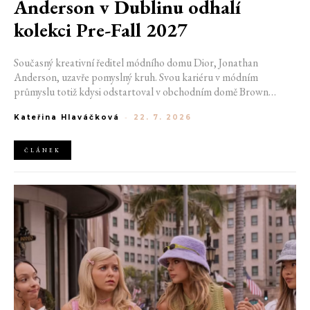
Anderson v Dublinu odhalí
kolekci Pre-Fall 2027
Současný kreativní ředitel módního domu Dior, Jonathan
Anderson, uzavře pomyslný kruh. Svou kariéru v módním
průmyslu totiž kdysi odstartoval v obchodním domě Brown
Thomas v Dublinu. Nyní se do hlavního města Irska navrátí v čele
Kateřina Hlaváčková
-
22. 7. 2026
jedné z největších luxusních značek světa. V prosinci totiž v
prostorách ikonické Trinity College odhalí očekávanou řadu Pre-
Fall 2027.
ČLÁNEK