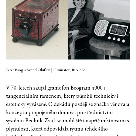
Peter Bang a Svend Olufsen | Eliminator, Beolit 39
V 70. letech zaujal gramofon Beogram 4000 s
tangenciálním ramenem, který působil technicky i
esteticky vyváženě. O dekádu později se značka věnovala
konceptu propojeného domova prostřednictvím
systému Beolink. Zvuk se mohl šířit napříč místnostmi s
plynulostí, která odpovídala rytmu tehdejšího