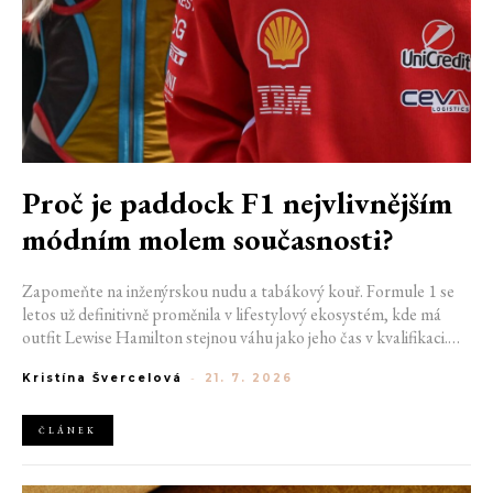
Proč je paddock F1 nejvlivnějším
módním molem současnosti?
Zapomeňte na inženýrskou nudu a tabákový kouř. Formule 1 se
letos už definitivně proměnila v lifestylový ekosystém, kde má
outfit Lewise Hamilton stejnou váhu jako jeho čas v kvalifikaci.
Díky miliardovému spojení s luxusním gigantem LVMH, vlivu
Kristína Švercelová
-
21. 7. 2026
nové generace influencerů a fenoménu manželek a partnerek
závodníků (WAGs) už F1 neprodává jen vteřiny napětí na startu,
ale příslušnost k nejrychlejší fashion komunitě světa. Jak se z
ČLÁNEK
"Racing Core" stala uniforma ulice a proč nás drama v paddocku
baví často i víc než samotné závody?