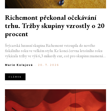
Richemont překonal očekávání
trhu. Tržby skupiny vzrostly o 20
procent
Švýcarská luxusní skupina Richemont vstoupila do nového
fiskálního roku ve velkém stylu. Ke konci června letošního roku
vykázala tržby ve výši 6,3 miliardy eur, což pro skupinu znamená
meziroční růst o 20 %. Tento úspěch ukazuje, že poptávka po
Marie Kolajová
-
20. 7. 2026
luxusním zůstává i přes přetrvávající ekonomickou nejistotu
mimořádně silná
ČLÁNEK