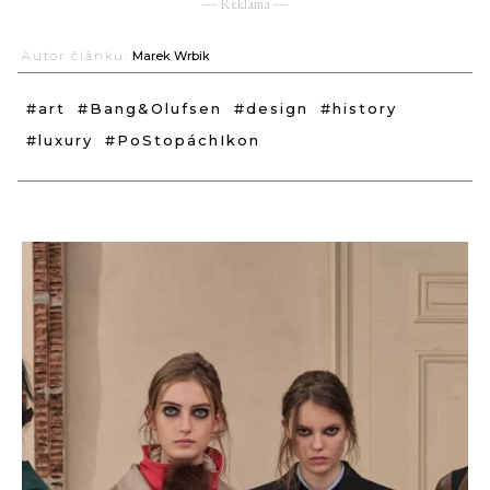
― Reklama ―
Autor článku:
Marek Wrbik
#art
#Bang&Olufsen
#design
#history
#luxury
#PoStopáchIkon