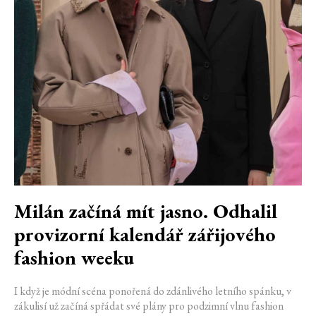
Milán začíná mít jasno. Odhalil
provizorní kalendář zářijového
fashion weeku
I když je módní scéna ponořená do zdánlivého letního spánku, v
zákulisí už začíná spřádat své plány pro podzimní vlnu fashion