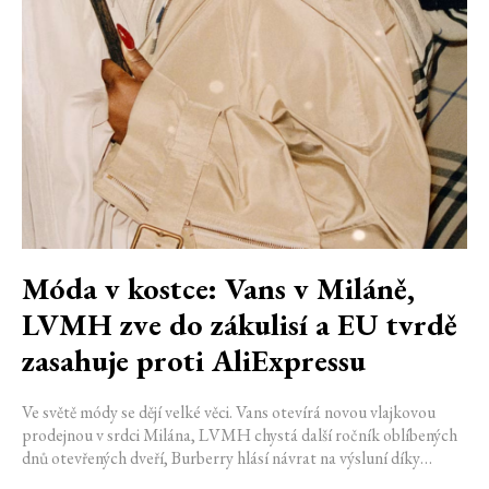
Móda v kostce: Vans v Miláně,
LVMH zve do zákulisí a EU tvrdě
zasahuje proti AliExpressu
Ve světě módy se dějí velké věci. Vans otevírá novou vlajkovou
prodejnou v srdci Milána, LVMH chystá další ročník oblíbených
dnů otevřených dveří, Burberry hlásí návrat na výsluní díky
generaci Z a Evropská unie udělila rekordní pokutu platformě