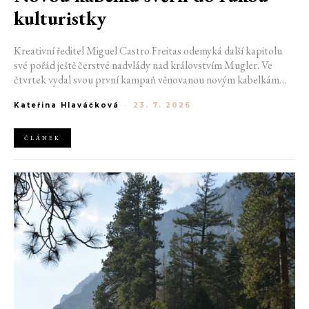
kulturistky
Kreativní ředitel Miguel Castro Freitas odemyká další kapitolu
své pořád ještě čerstvé nadvlády nad královstvím Mugler. Ve
čtvrtek vydal svou první kampaň věnovanou novým kabelkám
Aurora a Lua. Její vizuál hovoří přesně tím jazykem, s nímž návrhář
Kateřina Hlaváčková
-
23. 7. 2026
do módního domu dorazil. Umně mísí výrazy minulosti a dávných
kořenů, zatímco definuje moderní, silnou podobu ženskosti.
ČLÁNEK