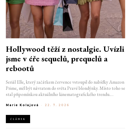
Hollywood těží z nostalgie. Uvízli
jsme v éře sequelů, prequelů a
rebootů
Seriál Elle, který začátkem července vstoupil do nabídky Amazon
Prime, měl být návratem do světa Pravé blondýnky. Místo toho se
stal připomínkou aktuálního kinematografického trendu.
Hollywoodská produkce se dnes točí v nekonečném kruhu.
Marie Kolajová
-
22. 7. 2026
Prequely, sequely, spin-offy i rebooty zaplnily kina i streamovací
platformy natolik, že se originální příběhy stávají pouhou
vzácností. Proč se filmový průmysl tak moc bojí nových nápadů?
ČLÁNEK
A můžeme si za to sami?