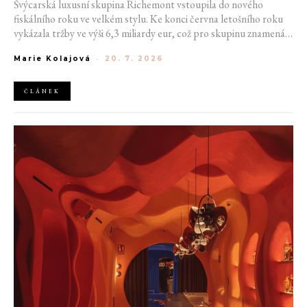
Švýcarská luxusní skupina Richemont vstoupila do nového
fiskálního roku ve velkém stylu. Ke konci června letošního roku
vykázala tržby ve výši 6,3 miliardy eur, což pro skupinu znamená
meziroční růst o 20 %. Tento úspěch ukazuje, že poptávka po
Marie Kolajová
-
20. 7. 2026
luxusním zůstává i přes přetrvávající ekonomickou nejistotu
mimořádně silná
ČLÁNEK