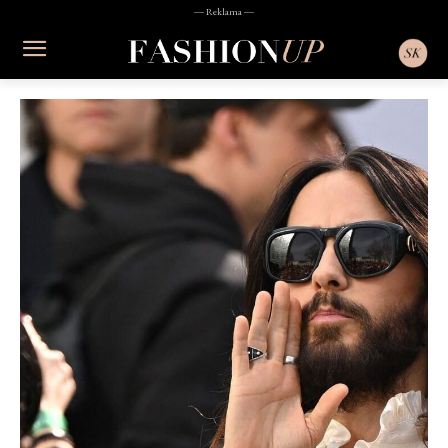
― Reklama ―