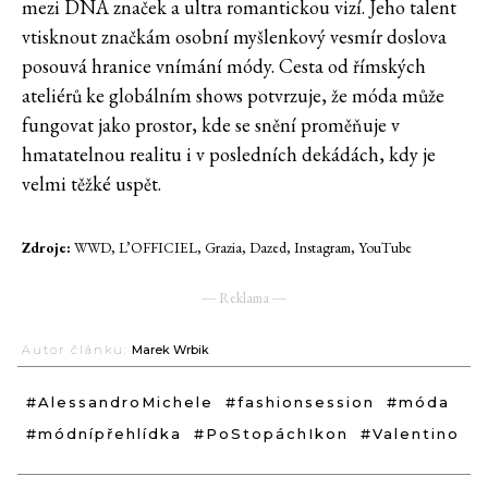
mezi DNA značek a ultra romantickou vizí. Jeho talent
vtisknout značkám osobní myšlenkový vesmír doslova
posouvá hranice vnímání módy. Cesta od římských
ateliérů ke globálním shows potvrzuje, že móda může
fungovat jako prostor, kde se snění proměňuje v
hmatatelnou realitu i v posledních dekádách, kdy je
velmi těžké uspět.
Zdroje:
WWD, L’OFFICIEL, Grazia, Dazed, Instagram, YouTube
― Reklama ―
Autor článku:
Marek Wrbik
#AlessandroMichele
#fashionsession
#móda
#módnípřehlídka
#PoStopáchIkon
#Valentino