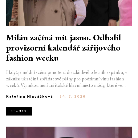
Milán začíná mít jasno. Odhalil
provizorní kalendář zářijového
fashion weeku
I když je módní scéna ponořená do zdánlivého letního spánku, v
zákulisí už začíná spřádat své plány pro podzimní vlnu fashion
weeků. Výjimkou není ani italské hlavní město módy, které ve
čtvrtek odhalilo provizorní kalendář chystaných show. Milán od
Kateřina Hlaváčková
-
24. 7. 2026
22. do 28. září přivítá tradiční jména, pozornost však zaměří
především na debut nových kreativních ředitelů značky
Moschino.
ČLÁNEK