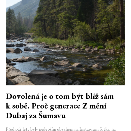
Dovolená je o tom být blíž sám
k sobě. Proč generace Z mění
Dubaj za Šumavu
Před pár lety byly nejlepším obsahem na Instagram fotky, na