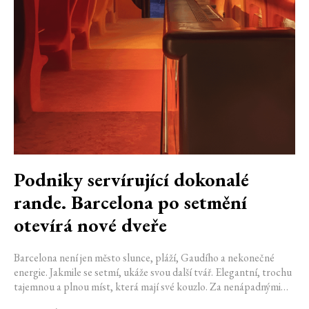
Podniky servírující dokonalé
rande. Barcelona po setmění
otevírá nové dveře
Barcelona není jen město slunce, pláží, Gaudího a nekonečné
energie. Jakmile se setmí, ukáže svou další tvář. Elegantní, trochu
tajemnou a plnou míst, která mají své kouzlo. Za nenápadnými
dveřmi se ukrývají bary, kde se míchají výjimečné koktejly a hraje