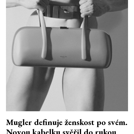
Mugler definuje ženskost po svém.
Novou kabelku svěřil do rukou