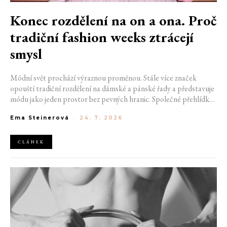
Konec rozdělení na on a ona. Proč
tradiční fashion weeks ztrácejí
smysl
Módní svět prochází výraznou proměnou. Stále více značek
opouští tradiční rozdělení na dámské a pánské řady a představuje
módu jako jeden prostor bez pevných hranic. Společné přehlídky,
propojené kolekce a rostoucí důraz na udržitelnost naznačují, že
Ema Steinerová
-
24. 7. 2026
klasické týdny módy mohou brzy vypadat úplně jinak.
ČLÁNEK