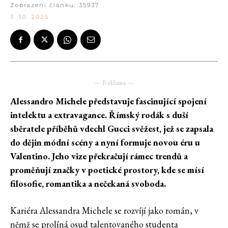
Zobrazení článku:
35937
3. 10. 2025
― Reklama ―
Alessandro Michele představuje fascinující spojení
intelektu a extravagance. Římský rodák s duší
sběratele příběhů vdechl Gucci svěžest, jež se zapsala
do dějin módní scény a nyní formuje novou éru u
Valentino. Jeho vize překračují rámec trendů a
proměňují značky v poetické prostory, kde se mísí
filosofie, romantika a nečekaná svoboda.
Kariéra Alessandra Michele se rozvíjí jako román, v
němž se prolíná osud talentovaného studenta