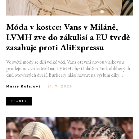
Móda v kostce: Vans v Miláně,
LVMH zve do zákulisí a EU tvrdě
zasahuje proti AliExpressu
Ve světě módy se dějí velké věci. Vans otevírá novou vlajkovou
prodejnou v srdci Milána, LVMH chystá další ročník oblíbených
dnů otevřených dveří, Burberry hlásí návrat na výsluní díky
generaci Z a Evropská unie udělila rekordní pokutu platformě
Marie Kolajová
-
21. 7. 2026
AliExpress.
ČLÁNEK