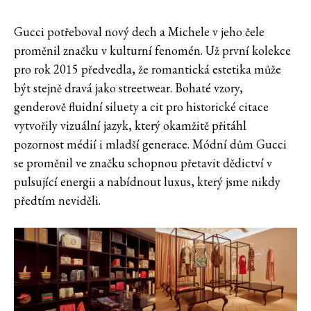
Gucci potřeboval nový dech a Michele v jeho čele
proměnil značku v kulturní fenomén. Už první kolekce
pro rok 2015 předvedla, že romantická estetika může
být stejně dravá jako streetwear. Bohaté vzory,
genderově fluidní siluety a cit pro historické citace
vytvořily vizuální jazyk, který okamžitě přitáhl
pozornost médií i mladší generace. Módní dům Gucci
se proměnil ve značku schopnou přetavit dědictví v
pulsující energii a nabídnout luxus, který jsme nikdy
předtím neviděli.