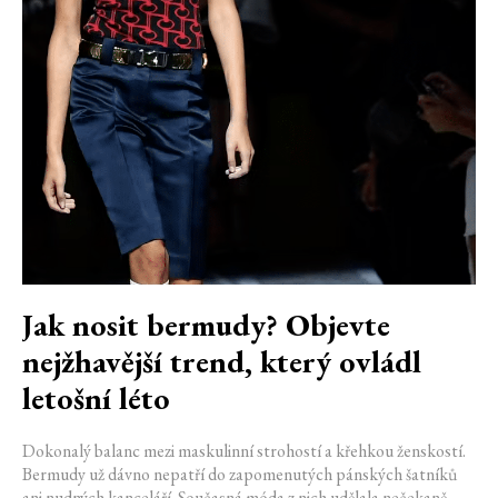
Jak nosit bermudy? Objevte
nejžhavější trend, který ovládl
letošní léto
Dokonalý balanc mezi maskulinní strohostí a křehkou ženskostí.
Bermudy už dávno nepatří do zapomenutých pánských šatníků
ani nudných kanceláří. Současná móda z nich udělala nečekaně