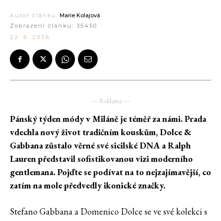
Autor článku:
Marie Kolajová
Zobrazení článku:
35450
22. 6. 2026
― Reklama ―
Pánský týden módy v Miláně je téměř za námi. Prada
vdechla nový život tradičním kouskům, Dolce &
Gabbana zůstalo věrné své sicilské DNA a Ralph
Lauren představil sofistikovanou vizi moderního
gentlemana.
Pojďte se podívat na to nejzajímavější, co
zatím na mole předvedly ikonické značky.
Stefano Gabbana a Domenico Dolce se ve své kolekci s