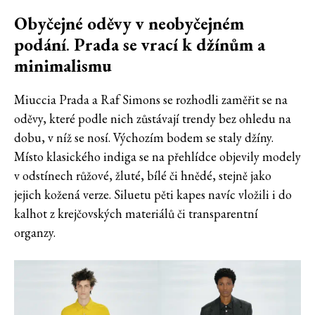
Obyčejné oděvy v neobyčejném
podání
.
Prada se vrací k džínům a
minimalismu
Miuccia Prada a Raf Simons se rozhodli zaměřit se na
oděvy, které podle nich zůstávají trendy bez ohledu na
dobu, v níž se nosí. Výchozím bodem se staly džíny.
Místo klasického indiga se na přehlídce objevily modely
v odstínech růžové, žluté, bílé či hnědé, stejně jako
jejich kožená verze. Siluetu pěti kapes navíc vložili i do
kalhot z krejčovských materiálů či transparentní
organzy.