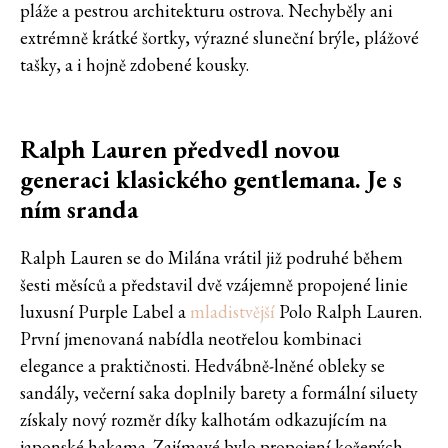
pláže a pestrou architekturu ostrova. Nechyběly ani
extrémně krátké šortky, výrazné sluneční brýle, plážové
tašky, a i hojně zdobené kousky.
Ralph Lauren předvedl novou
generaci klasického gentlemana. Je s
ním sranda
Ralph Lauren se do Milána vrátil již podruhé během
šesti měsíců a představil dvě vzájemně propojené linie
luxusní Purple Label a
mladistvější
Polo Ralph Lauren.
První jmenovaná nabídla neotřelou kombinaci
elegance a praktičnosti. Hedvábně-lněné obleky se
sandály, večerní saka doplnily barety a formální siluety
získaly nový rozměr díky kalhotám odkazujícím na
japonské hakama. Zajímavé bylo propojení kožených