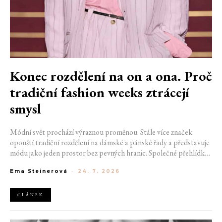
Konec rozdělení na on a ona. Proč
tradiční fashion weeks ztrácejí
smysl
Módní svět prochází výraznou proměnou. Stále více značek
opouští tradiční rozdělení na dámské a pánské řady a představuje
módu jako jeden prostor bez pevných hranic. Společné přehlídky,
propojené kolekce a rostoucí důraz na udržitelnost naznačují, že
Ema Steinerová
-
24. 7. 2026
klasické týdny módy mohou brzy vypadat úplně jinak.
ČLÁNEK