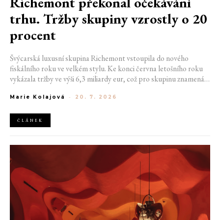
Richemont překonal očekávání
trhu. Tržby skupiny vzrostly o 20
procent
Švýcarská luxusní skupina Richemont vstoupila do nového
fiskálního roku ve velkém stylu. Ke konci června letošního roku
vykázala tržby ve výši 6,3 miliardy eur, což pro skupinu znamená
meziroční růst o 20 %. Tento úspěch ukazuje, že poptávka po
Marie Kolajová
-
20. 7. 2026
luxusním zůstává i přes přetrvávající ekonomickou nejistotu
mimořádně silná
ČLÁNEK