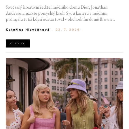
Současný kreativní ředitel módního domu Dior, Jonathan
Anderson, uzavře pomyslný kruh. Svou kariéru v módním
průmyslu totiž kdysi odstartoval v obchodním domě Brown
Thomas v Dublinu. Nyní se do hlavního města Irska navrátí v čele
Kateřina Hlaváčková
-
22. 7. 2026
jedné z největších luxusních značek světa. V prosinci totiž v
prostorách ikonické Trinity College odhalí očekávanou řadu Pre-
Fall 2027.
ČLÁNEK