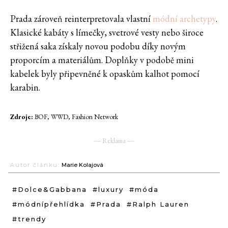
Prada zároveň reinterpretovala vlastní
módní archetypy
.
Klasické kabáty s límečky, svetrové vesty nebo široce
střižená saka získaly novou podobu díky novým
proporcím a materiálům. Doplňky v podobě mini
kabelek byly připevněné k opaskům kalhot pomocí
karabin.
Zdroje:
BOF, WWD, Fashion Network
― Reklama ―
Autor článku:
Marie Kolajová
#Dolce&Gabbana
#luxury
#móda
#módnípřehlídka
#Prada
#Ralph Lauren
#trendy