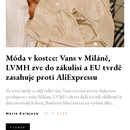
Móda v kostce: Vans v Miláně,
LVMH zve do zákulisí a EU tvrdě
zasahuje proti AliExpressu
Ve světě módy se dějí velké věci. Vans otevírá novou vlajkovou
prodejnou v srdci Milána, LVMH chystá další ročník oblíbených
dnů otevřených dveří, Burberry hlásí návrat na výsluní díky
generaci Z a Evropská unie udělila rekordní pokutu platformě
Marie Kolajová
-
21. 7. 2026
AliExpress.
ČLÁNEK