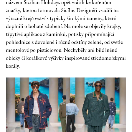
názvem Sicilian Holidays opět vrátili ke kořenům
značky, kterou formovala Sicílie. Designéři vsadili na
výrazné krejčovství s typicky širokými rameny, které
doplnili o bohaté zdobení. Na mole se objevily krajky,
třpytivé aplikace z kamínků, potisky připomínající
pohlednice z dovolené i různé odstíny zelené, od světle
mentolové po pistáciovou. Nechyběly ani bílé lněné
obleky či korálkové výšivky inspirované středomořskými
korály.