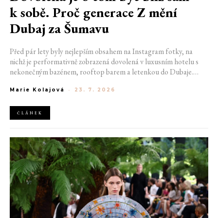
k sobě. Proč generace Z mění
Dubaj za Šumavu
Před pár lety byly nejlepším obsahem na Instagram fotky, na
nichž je performativně zobrazená dovolená v luxusním hotelu s
nekonečným bazénem, rooftop barem a letenkou do Dubaje.
Dnes sociální sítě zaplavují úplně jiné obrázky. Chata v Jizerských
Marie Kolajová
-
23. 7. 2026
horách. Ranní koupání v lomu. Výlet vlakem na Šumavu.
Nejlepším odpočinkem je jednoduše posedět s kamarády u ohně.
ČLÁNEK