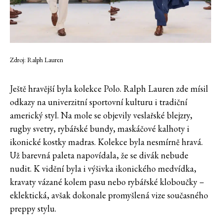
Zdroj: Ralph Lauren
Ještě hravější byla kolekce Polo. Ralph Lauren zde mísil
odkazy na univerzitní sportovní kulturu i tradiční
americký styl. Na mole se objevily veslařské blejzry,
rugby svetry, rybářské bundy, maskáčové kalhoty i
ikonické kostky madras. Kolekce byla nesmírně hravá.
Už barevná paleta napovídala, že se divák nebude
nudit. K vidění byla i výšivka ikonického medvídka,
kravaty vázané kolem pasu nebo rybářské kloboučky –
eklektická, avšak dokonale promyšlená vize současného
preppy stylu.