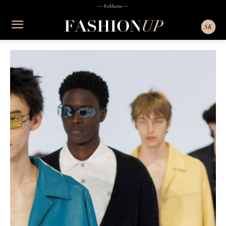
― Reklama ―