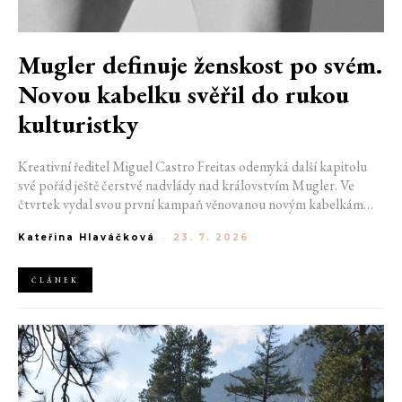
Mugler definuje ženskost po svém.
Novou kabelku svěřil do rukou
kulturistky
Kreativní ředitel Miguel Castro Freitas odemyká další kapitolu
své pořád ještě čerstvé nadvlády nad královstvím Mugler. Ve
čtvrtek vydal svou první kampaň věnovanou novým kabelkám
Aurora a Lua. Její vizuál hovoří přesně tím jazykem, s nímž návrhář
Kateřina Hlaváčková
-
23. 7. 2026
do módního domu dorazil. Umně mísí výrazy minulosti a dávných
kořenů, zatímco definuje moderní, silnou podobu ženskosti.
ČLÁNEK