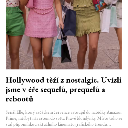
Hollywood těží z nostalgie. Uvízli
jsme v éře sequelů, prequelů a
rebootů
Seriál Elle, který začátkem července vstoupil do nabídky Amazon
Prime, měl být návratem do světa Pravé blondýnky. Místo toho se
stal připomínkou aktuálního kinematografického trendu.