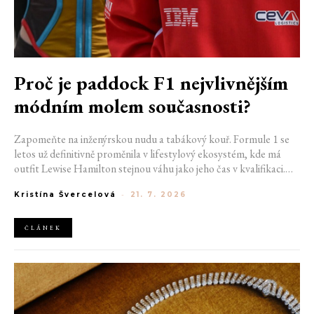
Proč je paddock F1 nejvlivnějším
módním molem současnosti?
Zapomeňte na inženýrskou nudu a tabákový kouř. Formule 1 se
letos už definitivně proměnila v lifestylový ekosystém, kde má
outfit Lewise Hamilton stejnou váhu jako jeho čas v kvalifikaci.
Díky miliardovému spojení s luxusním gigantem LVMH, vlivu
Kristína Švercelová
-
21. 7. 2026
nové generace influencerů a fenoménu manželek a partnerek
závodníků (WAGs) už F1 neprodává jen vteřiny napětí na startu,
ale příslušnost k nejrychlejší fashion komunitě světa. Jak se z
ČLÁNEK
"Racing Core" stala uniforma ulice a proč nás drama v paddocku
baví často i víc než samotné závody?