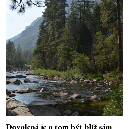
Dovolená je o tom být blíž sám