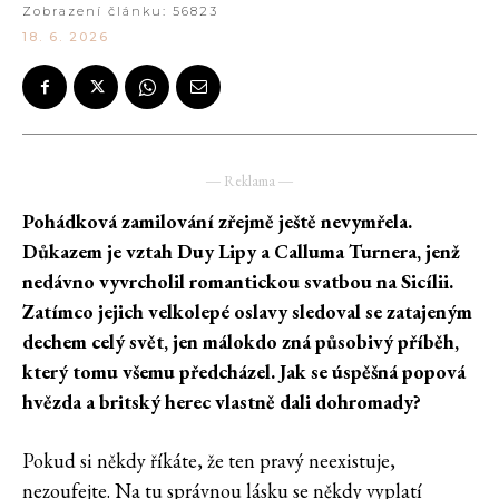
Zobrazení článku:
56823
18. 6. 2026
― Reklama ―
Pohádková zamilování zřejmě ještě nevymřela.
Důkazem je vztah Duy Lipy a Calluma Turnera, jenž
nedávno vyvrcholil romantickou svatbou na Sicílii.
Zatímco jejich velkolepé oslavy sledoval se zatajeným
dechem celý svět, jen málokdo zná působivý příběh,
který tomu všemu předcházel. Jak se úspěšná popová
hvězda a britský herec vlastně dali dohromady?
Pokud si někdy říkáte, že ten pravý neexistuje,
nezoufejte. Na tu správnou lásku se někdy vyplatí