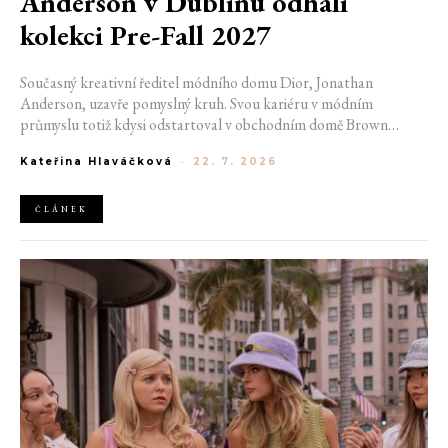
Anderson v Dublinu odhalí
kolekci Pre-Fall 2027
Současný kreativní ředitel módního domu Dior, Jonathan
Anderson, uzavře pomyslný kruh. Svou kariéru v módním
průmyslu totiž kdysi odstartoval v obchodním domě Brown
Thomas v Dublinu. Nyní se do hlavního města Irska navrátí v čele
Kateřina Hlaváčková
-
22. 7. 2026
jedné z největších luxusních značek světa. V prosinci totiž v
prostorách ikonické Trinity College odhalí očekávanou řadu Pre-
Fall 2027.
ČLÁNEK