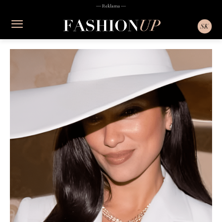
― Reklama ―