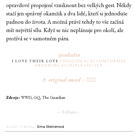
opravdové propojení vzniknout bez velkých gest. Někdy
stačí jen správný okamžik a dva lidé, kteří si jednoduše
padnou do života. A možná právě tehdy to vše začíná
mít největší sílu. Když se nic neplánuje pro okolí, ale
prožívá se v samotném páru.
@cultedxo
I LOVE THEIR LOVE
#DUALIPA
#CALLUMTURNER
#WEDDING
#COUPLE
#SICILY
♬ original sound – ٠࣪⭑
Zdroje:
WWD, GQ, The Guardian
― Reklama ―
Autor článku:
Ema Steinerová