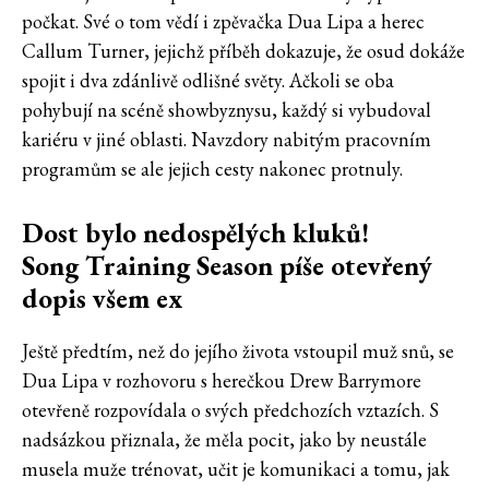
počkat. Své o tom vědí i zpěvačka Dua Lipa a herec
Callum Turner, jejichž příběh dokazuje, že osud dokáže
spojit i dva zdánlivě odlišné světy. Ačkoli se oba
pohybují na scéně showbyznysu, každý si vybudoval
kariéru v jiné oblasti. Navzdory nabitým pracovním
programům se ale jejich cesty nakonec protnuly.
Dost bylo nedospělých kluků!
Song Training Season píše otevřený
dopis všem ex
Ještě předtím, než do jejího života vstoupil muž snů, se
Dua Lipa v rozhovoru s herečkou Drew Barrymore
otevřeně rozpovídala o svých předchozích vztazích. S
nadsázkou přiznala, že měla pocit, jako by neustále
musela muže trénovat, učit je komunikaci a tomu, jak