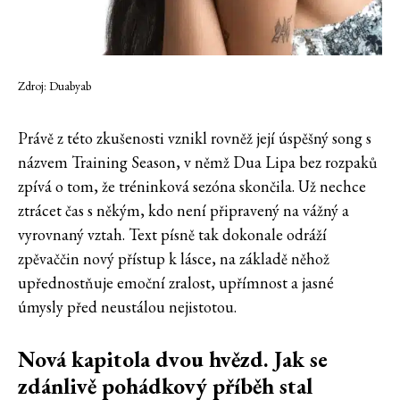
Zdroj: Duabyab
Právě z této zkušenosti vznikl rovněž její úspěšný song s
názvem Training Season, v němž Dua Lipa bez rozpaků
zpívá o tom, že tréninková sezóna skončila. Už nechce
ztrácet čas s někým, kdo není připravený na vážný a
vyrovnaný vztah. Text písně tak dokonale odráží
zpěvaččin nový přístup k lásce, na základě něhož
upřednostňuje emoční zralost, upřímnost a jasné
úmysly před neustálou nejistotou.
Nová kapitola dvou hvězd. Jak se
zdánlivě pohádkový příběh stal