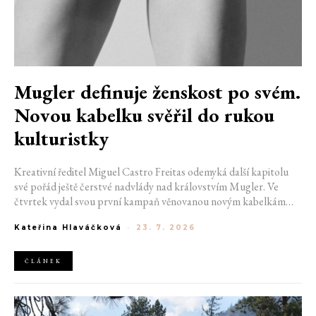
Mugler definuje ženskost po svém.
Novou kabelku svěřil do rukou
kulturistky
Kreativní ředitel Miguel Castro Freitas odemyká další kapitolu
své pořád ještě čerstvé nadvlády nad královstvím Mugler. Ve
čtvrtek vydal svou první kampaň věnovanou novým kabelkám
Aurora a Lua. Její vizuál hovoří přesně tím jazykem, s nímž návrhář
Kateřina Hlaváčková
-
23. 7. 2026
do módního domu dorazil. Umně mísí výrazy minulosti a dávných
kořenů, zatímco definuje moderní, silnou podobu ženskosti.
ČLÁNEK