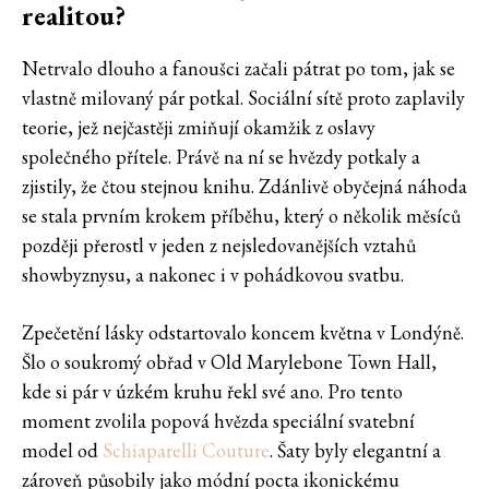
realitou?
Netrvalo dlouho a fanoušci začali pátrat po tom, jak se
vlastně milovaný pár potkal. Sociální sítě proto zaplavily
teorie, jež nejčastěji zmiňují okamžik z oslavy
společného přítele. Právě na ní se hvězdy potkaly a
zjistily, že čtou stejnou knihu. Zdánlivě obyčejná náhoda
se stala prvním krokem příběhu, který o několik měsíců
později přerostl v jeden z nejsledovanějších vztahů
showbyznysu, a nakonec i v pohádkovou svatbu.
Zpečetění lásky odstartovalo koncem května v Londýně.
Šlo o soukromý obřad v Old Marylebone Town Hall,
kde si pár v úzkém kruhu řekl své ano. Pro tento
moment zvolila popová hvězda speciální svatební
model od
Schiaparelli Couture
. Šaty byly elegantní a
zároveň působily jako módní pocta ikonickému