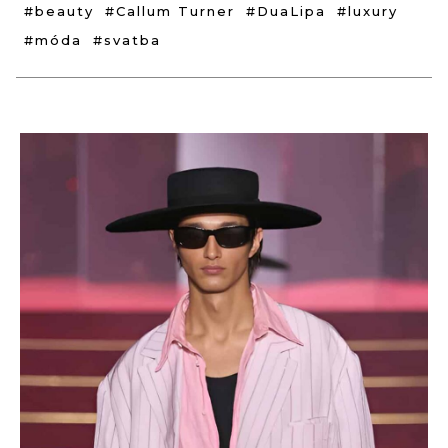
#beauty
#Callum Turner
#DuaLipa
#luxury
#móda
#svatba