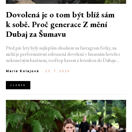
Dovolená je o tom být blíž sám
k sobě. Proč generace Z mění
Dubaj za Šumavu
Před pár lety byly nejlepším obsahem na Instagram fotky, na
nichž je performativně zobrazená dovolená v luxusním hotelu s
nekonečným bazénem, rooftop barem a letenkou do Dubaje.
Dnes sociální sítě zaplavují úplně jiné obrázky. Chata v Jizerských
Marie Kolajová
-
23. 7. 2026
horách. Ranní koupání v lomu. Výlet vlakem na Šumavu.
Nejlepším odpočinkem je jednoduše posedět s kamarády u ohně.
ČLÁNEK