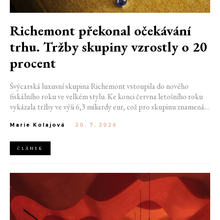
Richemont překonal očekávání
trhu. Tržby skupiny vzrostly o 20
procent
Švýcarská luxusní skupina Richemont vstoupila do nového
fiskálního roku ve velkém stylu. Ke konci června letošního roku
vykázala tržby ve výši 6,3 miliardy eur, což pro skupinu znamená
meziroční růst o 20 %. Tento úspěch ukazuje, že poptávka po
Marie Kolajová
-
20. 7. 2026
luxusním zůstává i přes přetrvávající ekonomickou nejistotu
mimořádně silná
ČLÁNEK