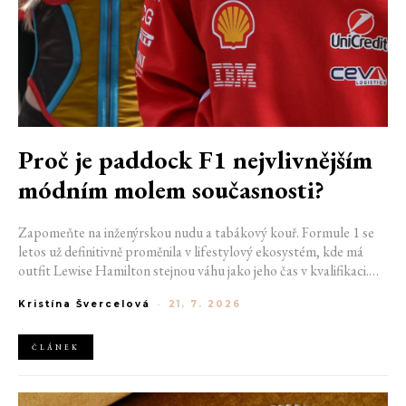
Proč je paddock F1 nejvlivnějším
módním molem současnosti?
Zapomeňte na inženýrskou nudu a tabákový kouř. Formule 1 se
letos už definitivně proměnila v lifestylový ekosystém, kde má
outfit Lewise Hamilton stejnou váhu jako jeho čas v kvalifikaci.
Díky miliardovému spojení s luxusním gigantem LVMH, vlivu
Kristína Švercelová
-
21. 7. 2026
nové generace influencerů a fenoménu manželek a partnerek
závodníků (WAGs) už F1 neprodává jen vteřiny napětí na startu,
ale příslušnost k nejrychlejší fashion komunitě světa. Jak se z
ČLÁNEK
"Racing Core" stala uniforma ulice a proč nás drama v paddocku
baví často i víc než samotné závody?