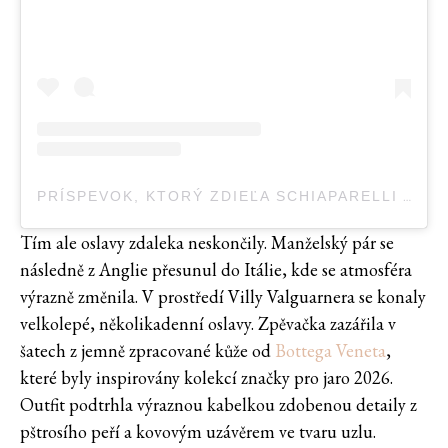
PRÍSPEVOK, KTORÝ ZDIEĽA SCHIAPARELLI ARCHIVE (@SCHIAPARELLI.ARCHIVE)
Tím ale oslavy zdaleka neskončily. Manželský pár se
následně z Anglie přesunul do Itálie, kde se atmosféra
výrazně změnila. V prostředí Villy Valguarnera se konaly
velkolepé, několikadenní oslavy. Zpěvačka zazářila v
šatech z jemně zpracované kůže od
Bottega Veneta
,
které byly inspirovány kolekcí značky pro jaro 2026.
Outfit podtrhla výraznou kabelkou zdobenou detaily z
pštrosího peří a kovovým uzávěrem ve tvaru uzlu.