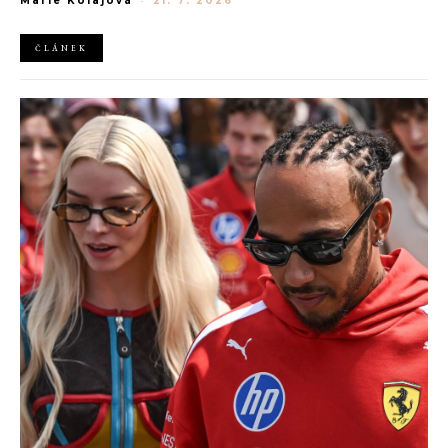
Marie Kolajová
-
21. 7. 2026
AliExpress.
ČLÁNEK