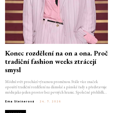
Konec rozdělení na on a ona. Proč
tradiční fashion weeks ztrácejí
smysl
Módní svět prochází výraznou proměnou. Stále více značek
opouští tradiční rozdělení na dámské a pánské řady a představuje
módu jako jeden prostor bez pevných hranic. Společné přehlídky,
propojené kolekce a rostoucí důraz na udržitelnost naznačují, že
Ema Steinerová
-
24. 7. 2026
klasické týdny módy mohou brzy vypadat úplně jinak.