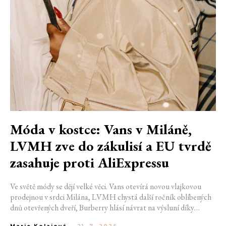
Móda v kostce: Vans v Miláně,
LVMH zve do zákulisí a EU tvrdě
zasahuje proti AliExpressu
Ve světě módy se dějí velké věci. Vans otevírá novou vlajkovou
prodejnou v srdci Milána, LVMH chystá další ročník oblíbených
dnů otevřených dveří, Burberry hlásí návrat na výsluní díky
generaci Z a Evropská unie udělila rekordní pokutu platformě