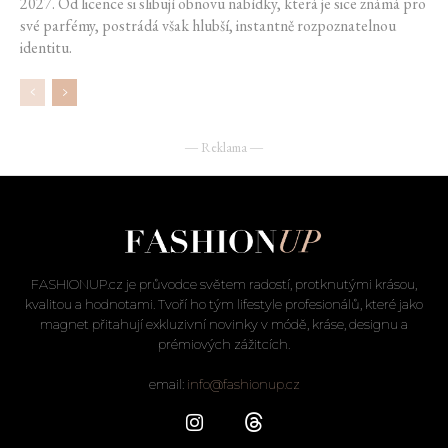
2027. Od licence si slibují obnovu nabídky, která je sice známá pro
své parfémy, postrádá však hlubší, instantně rozpoznatelnou
identitu.
― Reklama ―
FASHIONUP.cz je průvodce světem radostí, protknutými krásou,
kvalitou a hodnotami. Tvoří ho tým lifestyle profesionálů, které jako
magnet přitahují exkluzivní novinky v módě, kráse, designu a
prémiových zážitcích.
email:
info@fashionup.cz