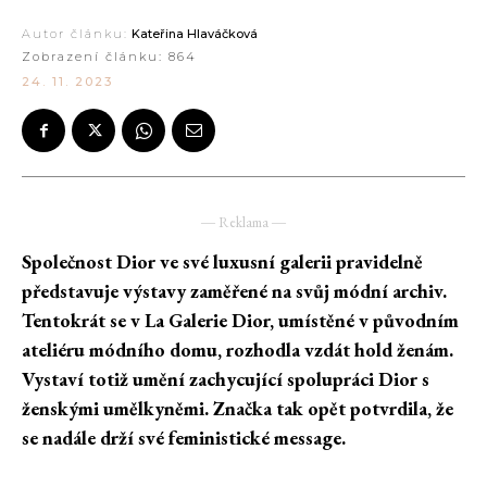
Autor článku:
Kateřina Hlaváčková
Zobrazení článku:
864
24. 11. 2023
― Reklama ―
Společnost Dior ve své luxusní galerii
pravidelně
představuje výstavy zaměřené na svůj módní archiv.
Tentokrát se v La Galerie Dior, umístěné v původním
ateliéru módního domu, rozhodla vzdát hold ženám.
Vystaví totiž umění zachycující spolupráci Dior s
ženskými umělkyněmi. Značka tak opět potvrdila, že
se nadále drží své feministické message.