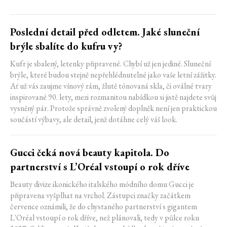
Poslední detail před odletem. Jaké sluneční
brýle sbalíte do kufru vy?
Kufr je sbalený, letenky připravené. Chybí už jen jediné. Sluneční
brýle, které budou stejně nepřehlédnutelné jako vaše letní zážitky.
Ať už vás zaujme vínový rám, žlutě tónovaná skla, či oválné tvary
inspirované 90. lety, mezi rozmanitou nabídkou si jistě najdete svůj
vysněný pár. Protože správně zvolený doplněk není jen praktickou
součástí výbavy, ale detail, jenž dotáhne celý váš look.
Gucci čeká nová beauty kapitola. Do
partnerství s L’Oréal vstoupí o rok dříve
Beauty divize ikonického italského módního domu Gucci je
připravena vyšplhat na vrchol. Zástupci značky začátkem
července oznámili, že do chystaného partnerství s gigantem
L'Oréal vstoupí o rok dříve, než plánovali, tedy v půlce roku