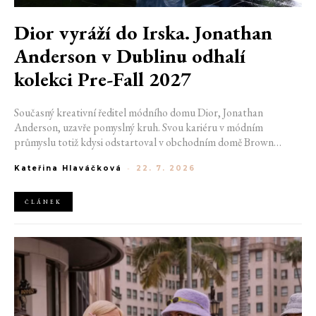
Dior vyráží do Irska. Jonathan
Anderson v Dublinu odhalí
kolekci Pre-Fall 2027
Současný kreativní ředitel módního domu Dior, Jonathan
Anderson, uzavře pomyslný kruh. Svou kariéru v módním
průmyslu totiž kdysi odstartoval v obchodním domě Brown
Thomas v Dublinu. Nyní se do hlavního města Irska navrátí v čele
Kateřina Hlaváčková
-
22. 7. 2026
jedné z největších luxusních značek světa. V prosinci totiž v
prostorách ikonické Trinity College odhalí očekávanou řadu Pre-
Fall 2027.
ČLÁNEK