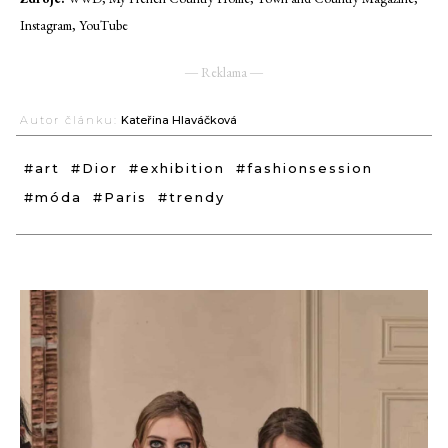
Instagram, YouTube
― Reklama ―
Autor článku:
Kateřina Hlaváčková
#art
#Dior
#exhibition
#fashionsession
#móda
#Paris
#trendy