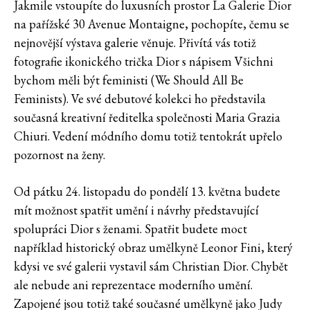
Jakmile vstoupíte do luxusních prostor La Galerie Dior
na pařížské 30 Avenue Montaigne, pochopíte, čemu se
nejnovější výstava galerie věnuje. Přivítá vás totiž
fotografie ikonického trička Dior s nápisem Všichni
bychom měli být feministi (We Should All Be
Feminists). Ve své debutové kolekci ho představila
současná kreativní ředitelka společnosti Maria Grazia
Chiuri. Vedení módního domu totiž tentokrát upřelo
pozornost na ženy.
Od pátku 24. listopadu do pondělí 13. května budete
mít možnost spatřit umění i návrhy představující
spolupráci Dior s ženami. Spatřit budete moct
například historický obraz umělkyně Leonor Fini, který
kdysi ve své galerii vystavil sám Christian Dior. Chybět
ale nebude ani reprezentace moderního umění.
Zapojené jsou totiž také současné umělkyně jako Judy