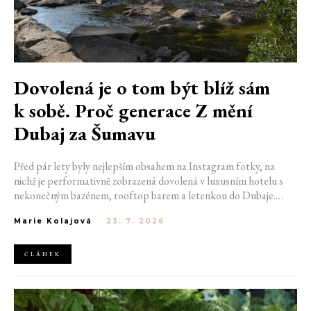
Dovolená je o tom být blíž sám
k sobě. Proč generace Z mění
Dubaj za Šumavu
Před pár lety byly nejlepším obsahem na Instagram fotky, na
nichž je performativně zobrazená dovolená v luxusním hotelu s
nekonečným bazénem, rooftop barem a letenkou do Dubaje.
Dnes sociální sítě zaplavují úplně jiné obrázky. Chata v Jizerských
Marie Kolajová
-
23. 7. 2026
horách. Ranní koupání v lomu. Výlet vlakem na Šumavu.
Nejlepším odpočinkem je jednoduše posedět s kamarády u ohně.
ČLÁNEK