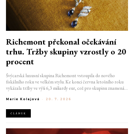
Richemont překonal očekávání
trhu. Tržby skupiny vzrostly o 20
procent
Švýcarská luxusní skupina Richemont vstoupila do nového
fiskálního roku ve velkém stylu. Ke konci června letošního roku
vykázala tržby ve výši 6,3 miliardy eur, což pro skupinu znamená
meziroční růst o 20 %. Tento úspěch ukazuje, že poptávka po
Marie Kolajová
-
20. 7. 2026
luxusním zůstává i přes přetrvávající ekonomickou nejistotu
mimořádně silná
ČLÁNEK