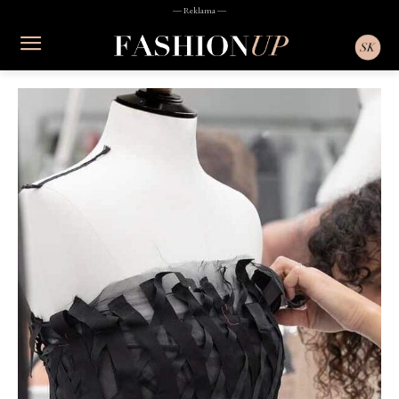
― Reklama ―