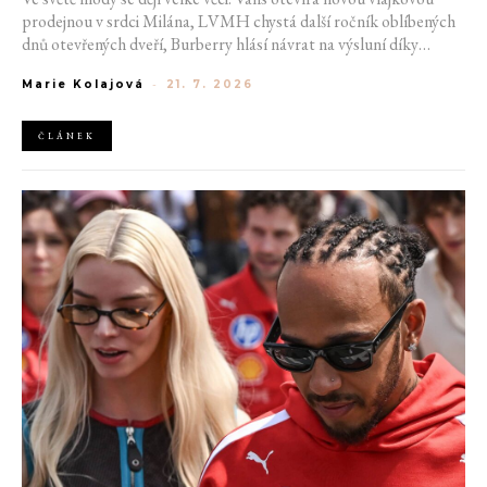
prodejnou v srdci Milána, LVMH chystá další ročník oblíbených
dnů otevřených dveří, Burberry hlásí návrat na výsluní díky
generaci Z a Evropská unie udělila rekordní pokutu platformě
Marie Kolajová
-
21. 7. 2026
AliExpress.
ČLÁNEK