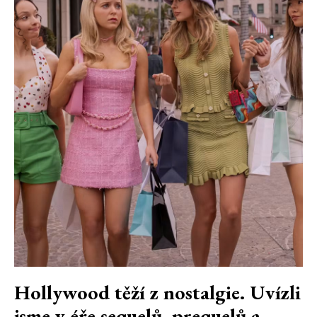
Hollywood těží z nostalgie. Uvízli
jsme v éře sequelů, prequelů a