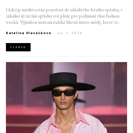
I když je módní scéna ponořená do zdánlivého letního spánku, v
zákulisí už začíná spřádat své plány pro podzimní vlnu fashion
weeků. Výjimkou není ani italské hlavní město módy, které ve
čtvrtek odhalilo provizorní kalendář chystaných show. Milán od
Kateřina Hlaváčková
-
24. 7. 2026
22. do 28. září přivítá tradiční jména, pozornost však zaměří
především na debut nových kreativních ředitelů značky
Moschino.
ČLÁNEK