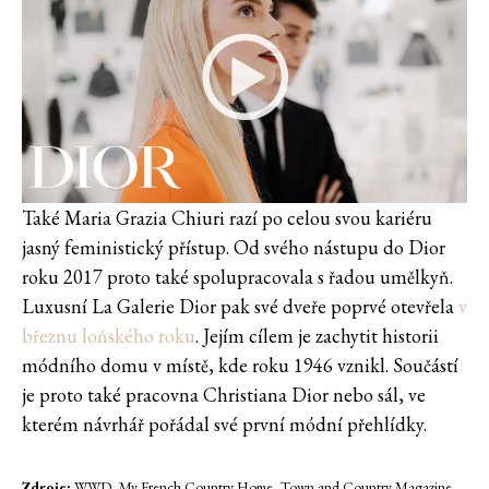
Také Maria Grazia Chiuri razí po celou svou kariéru
jasný feministický přístup. Od svého nástupu do Dior
roku 2017 proto také spolupracovala s řadou umělkyň.
Luxusní La Galerie Dior pak své dveře poprvé otevřela
v
březnu loňského roku
. Jejím cílem je zachytit historii
módního domu v místě, kde roku 1946 vznikl. Součástí
je proto také pracovna Christiana Dior nebo sál, ve
kterém návrhář pořádal své první módní přehlídky.
Zdroje:
WWD, My French Country Home, Town and Country Magazine,