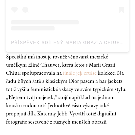
PŘÍSPĚVEK SDÍLENÝ MARIA GRAZIA CHIURI (@MARIAGRAZIACHIURI)
Speciální místnost je rovněž věnovaná mexické
umělkyni Elině Chauvet, která letos s Marii Grazii
Chiuri spolupracovala na
finále její cruise
kolekce. Na
řadu bílých šatů s klasickým Dior pasem a bar jackets
totiž vyšila feministické vzkazy ve svém typickém stylu.
„Nejsem tvůj majetek,“ stojí například na jednom
kousku rudou nití. Jednotlivé části výstavy také
propojují díla Kateriny Jebb. Vytváří totiž digitální
fotografie sestavené z různých menších obrazů.