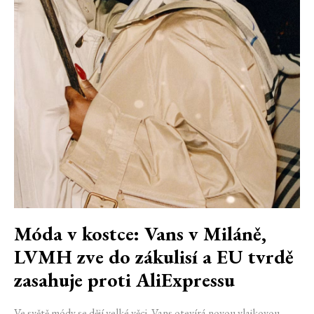
Móda v kostce: Vans v Miláně,
LVMH zve do zákulisí a EU tvrdě
zasahuje proti AliExpressu
Ve světě módy se dějí velké věci. Vans otevírá novou vlajkovou