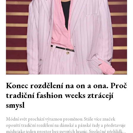
Konec rozdělení na on a ona. Proč
tradiční fashion weeks ztrácejí
smysl
Módní svět prochází výraznou proměnou. Stále více značek
opouští tradiční rozdělení na dámské a pánské řady a představuje
módu jako jeden prostor bez pevných hranic. Společné přehlídky,