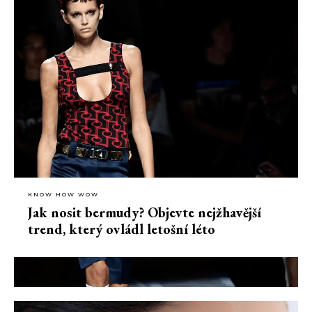
KNOW HOW WOW
Jak nosit bermudy? Objevte nejžhavější
trend, který ovládl letošní léto