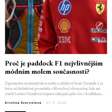
Proč je paddock F1 nejvlivnějším
módním molem současnosti?
Zapomeňte na inženýrskou nudu a tabákový kouř. Formule 1 se
letos už definitivně proměnila v lifestylový ekosystém, kde má
outfit Lewise Hamilton stejnou váhu jako jeho čas v kvalifikaci.
Díky miliardovému spojení s luxusním gigantem LVMH, vlivu
Kristína Švercelová
-
21. 7. 2026
nové generace influencerů a fenoménu manželek a partnerek
závodníků (WAGs) už F1 neprodává jen vteřiny napětí na startu,