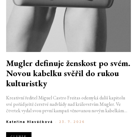
Mugler definuje ženskost po svém.
Novou kabelku svěřil do rukou
kulturistky
Kreativní ředitel Miguel Castro Freitas odemyká další kapitolu
své pořád ještě čerstvé nadvlády nad královstvím Mugler. Ve
čtvrtek vydal svou první kampaň věnovanou novým kabelkám
Aurora a Lua. Její vizuál hovoří přesně tím jazykem, s nímž návrhář
Kateřina Hlaváčková
-
23. 7. 2026
do módního domu dorazil. Umně mísí výrazy minulosti a dávných
kořenů, zatímco definuje moderní, silnou podobu ženskosti.
ČLÁNEK