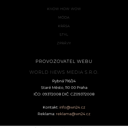
KNOW HOW WOW
MÓDA
KRÁSA
STYL
ZPRÁVY
PROVOZOVATEL WEBU
WORLD NEWS MEDIA S.R.O.
Rybná 716/24
Staré Město, 110 00 Praha
IČO: 09372008 DIČ: CZ09372008
Kontakt:
info@wn24.cz
Reklama:
reklama@wn24.cz