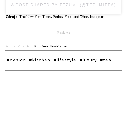
A POST SHARED BY TEZUMI (@TEZUMITEA)
Zdroje:
The New York Times, Forbes, Food and Wine, Instagram
― Reklama ―
Autor článku:
Kateřina Hlaváčková
#design
#kitchen
#lifestyle
#luxury
#tea