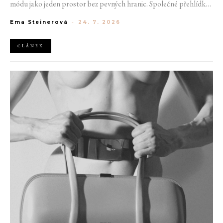
módu jako jeden prostor bez pevných hranic. Společné přehlídky,
propojené kolekce a rostoucí důraz na udržitelnost naznačují, že
Ema Steinerová
-
24. 7. 2026
klasické týdny módy mohou brzy vypadat úplně jinak.
ČLÁNEK