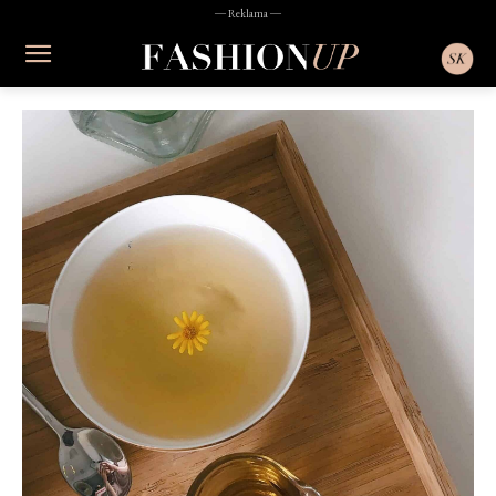
― Reklama ―