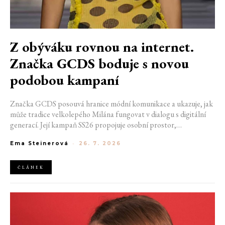
Z obýváku rovnou na internet.
Značka GCDS boduje s novou
podobou kampaní
Značka GCDS posouvá hranice módní komunikace a ukazuje, jak
může tradice velkolepého Milána fungovat v dialogu s digitální
generací. Její kampaň SS26 propojuje osobní prostor,
internetovou kulturu a hravý vizuální jazyk. Odráží způsob, jakým
Ema Steinerová
-
26. 7. 2026
dnes módu vnímáme a sdílíme. Zároveň potvrzuje schopnost
GCDS reagovat na současné kulturní trendy a vytvářet
autentické spojení mezi módou, digitálním prostředím a
ČLÁNEK
každodenním životem mladé generace.