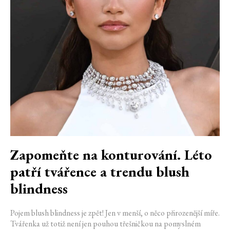
Zapomeňte na konturování. Léto
patří tvářence a trendu blush
blindness
Pojem blush blindness je zpět! Jen v menší, o něco přirozenější míře.
Tvářenka už totiž není jen pouhou třešničkou na pomyslném