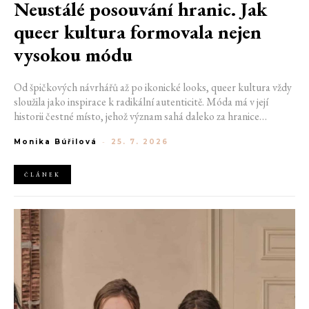
Neustálé posouvání hranic. Jak
queer kultura formovala nejen
vysokou módu
Od špičkových návrhářů až po ikonické looks, queer kultura vždy
sloužila jako inspirace k radikální autenticitě. Móda má v její
historii čestné místo, jehož význam sahá daleko za hranice
estetiky. V dobách, kdy být otevřeně queer znamenalo vystavit se
Monika Búřilová
-
25. 7. 2026
postihům a nebezpečí, fungovalo právě oblečení jako tichý jazyk.
Díky šátku, broži nebo náušnici queer lidé rozpoznali jeden
druhého a díky velkolepé ballroom scéně měli i lidé na okraji
ČLÁNEK
společnosti prostor zářit na molech. Jak se queer kultura
propsala do módního světa, který známe dnes?