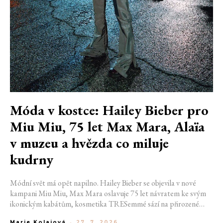
Móda v kostce: Hailey Bieber pro
Miu Miu, 75 let Max Mara, Alaïa
v muzeu a hvězda co miluje
kudrny
Módní svět má opět napilno. Hailey Bieber se objevila v nové
kampani Miu Miu, Max Mara oslavuje 75 let návratem ke svým
ikonickým kabátům, kosmetika TRESemmé sází na přirozené
kudrny v nové kampani s hercem Belmontem Cameli a v San
Marie Kolajová
-
27. 7. 2026