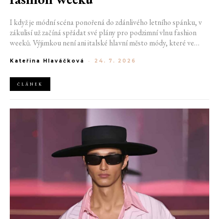
I když je módní scéna ponořená do zdánlivého letního spánku, v
zákulisí už začíná spřádat své plány pro podzimní vlnu fashion
weeků. Výjimkou není ani italské hlavní město módy, které ve
čtvrtek odhalilo provizorní kalendář chystaných show. Milán od
Kateřina Hlaváčková
-
24. 7. 2026
22. do 28. září přivítá tradiční jména, pozornost však zaměří
především na debut nových kreativních ředitelů značky
Moschino.
ČLÁNEK