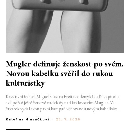
Mugler definuje ženskost po svém.
Novou kabelku svěřil do rukou
kulturistky
Kreativní ředitel Miguel Castro Freitas odemyká další kapitolu
své pořád ještě čerstvé nadvlády nad královstvím Mugler. Ve
čtvrtek vydal svou první kampaň věnovanou novým kabelkám
Aurora a Lua. Její vizuál hovoří přesně tím jazykem, s nímž návrhář
Kateřina Hlaváčková
-
23. 7. 2026
do módního domu dorazil. Umně mísí výrazy minulosti a dávných
kořenů, zatímco definuje moderní, silnou podobu ženskosti.