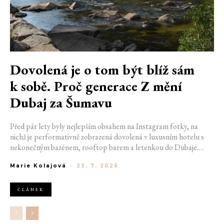
Dovolená je o tom být blíž sám
k sobě. Proč generace Z mění
Dubaj za Šumavu
Před pár lety byly nejlepším obsahem na Instagram fotky, na
nichž je performativně zobrazená dovolená v luxusním hotelu s
nekonečným bazénem, rooftop barem a letenkou do Dubaje.
Dnes sociální sítě zaplavují úplně jiné obrázky. Chata v Jizerských
Marie Kolajová
-
23. 7. 2026
horách. Ranní koupání v lomu. Výlet vlakem na Šumavu.
Nejlepším odpočinkem je jednoduše posedět s kamarády u ohně.
ČLÁNEK