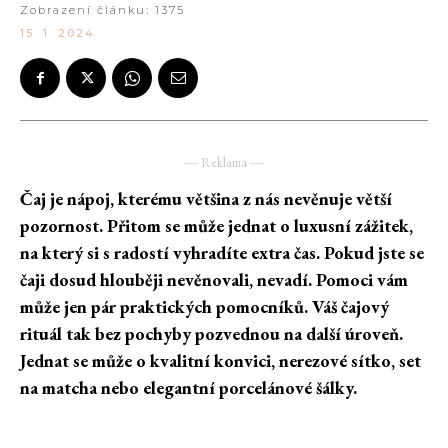
Zobrazení článku:
1375
15. 1. 2024
― Reklama ―
Čaj je nápoj, kterému většina z nás nevěnuje větší
pozornost. Přitom se může jednat o luxusní zážitek,
na který si s radostí vyhradíte extra čas. Pokud jste se
čaji dosud hlouběji nevěnovali, nevadí. Pomoci vám
může jen pár praktických pomocníků. Váš čajový
rituál tak bez pochyby pozvednou na další úroveň.
Jednat se může o kvalitní konvici, nerezové sítko, set
na matcha nebo elegantní porcelánové šálky.