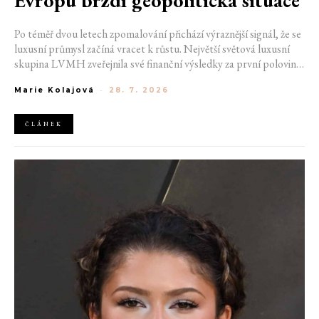
Po téměř dvou letech zpomalování přichází výraznější signál, že se
luxusní průmysl začíná vracet k růstu. Největší světová luxusní
skupina LVMH zveřejnila své finanční výsledky za první polovinu
roku 2026, které ukazují zrychlení ve druhém čtvrtletí i návrat
Marie Kolajová
-
28. 7. 2026
růstu v nejdůležitější módní divizi. Přestože společnost stále čelí
geopolitickým nejistotám i opatrnějším spotřebitelům, výsledky
naznačují, že nejhorší období by mohlo být za ní.
ČLÁNEK