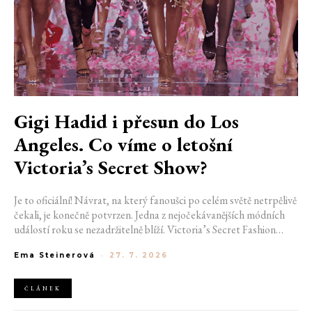
Gigi Hadid i přesun do Los
Angeles. Co víme o letošní
Victoria’s Secret Show?
Je to oficiální! Návrat, na který fanoušci po celém světě netrpělivě
čekali, je konečně potvrzen. Jedna z nejočekávanějších módních
událostí roku se nezadržitelně blíží. Victoria’s Secret Fashion
Show 2026 začíná odhalovat své první velké novinky. Pořadatelé
Ema Steinerová
-
27. 7. 2026
už potvrdili místo konání i jméno první modelky, která se letos
projde po ikonickém mole.
ČLÁNEK