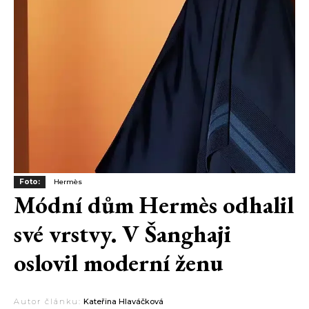
Foto:
Hermès
Módní dům Hermès odhalil
své vrstvy. V Šanghaji
oslovil moderní ženu
Autor článku:
Kateřina Hlaváčková