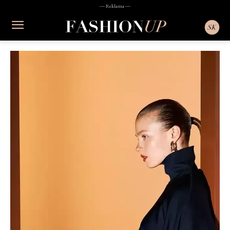
― Reklama ―