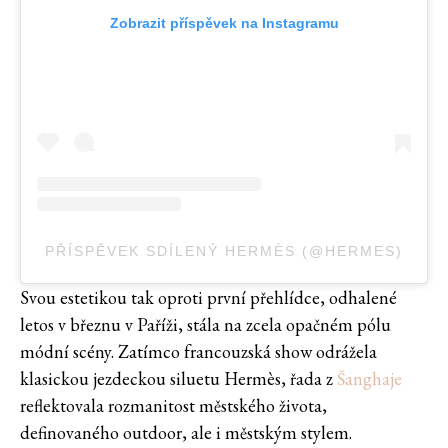
Zobrazit příspěvek na Instagramu
PŘÍSPĚVEK SDÍLENÝ HERMÈS (@HERMES)
Svou estetikou tak oproti první přehlídce, odhalené
letos v březnu v Paříži, stála na zcela opačném pólu
módní scény. Zatímco francouzská show odrážela
klasickou jezdeckou siluetu Hermès, řada z
Šanghaje
reflektovala rozmanitost městského života,
definovaného outdoor, ale i městským stylem.