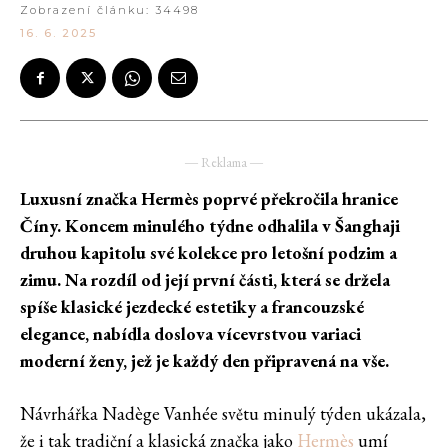
Zobrazení článku:
34498
16. 6. 2025
― Reklama ―
Luxusní značka Hermès poprvé překročila hranice
Číny. Koncem minulého týdne odhalila v Šanghaji
druhou kapitolu své kolekce pro letošní podzim a
zimu. Na rozdíl od její první části, která se držela
spíše klasické jezdecké estetiky a francouzské
elegance, nabídla doslova vícevrstvou variaci
moderní ženy, jež je každý den připravená na vše.
Návrhářka Nadège Vanhée světu minulý týden ukázala,
že i tak tradiční a klasická značka jako
Hermès
umí