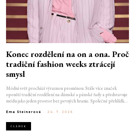
Konec rozdělení na on a ona. Proč
tradiční fashion weeks ztrácejí
smysl
Módní svět prochází výraznou proměnou. Stále více značek
opouští tradiční rozdělení na dámské a pánské řady a představuje
módu jako jeden prostor bez pevných hranic. Společné přehlídky,
propojené kolekce a rostoucí důraz na udržitelnost naznačují, že
Ema Steinerová
-
24. 7. 2026
klasické týdny módy mohou brzy vypadat úplně jinak.
ČLÁNEK