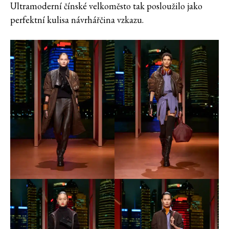
Ultramoderní čínské velkoměsto tak posloužilo jako
perfektní kulisa návrhářčina vzkazu.