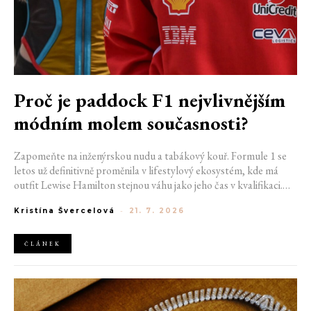
Proč je paddock F1 nejvlivnějším
módním molem současnosti?
Zapomeňte na inženýrskou nudu a tabákový kouř. Formule 1 se
letos už definitivně proměnila v lifestylový ekosystém, kde má
outfit Lewise Hamilton stejnou váhu jako jeho čas v kvalifikaci.
Díky miliardovému spojení s luxusním gigantem LVMH, vlivu
Kristína Švercelová
-
21. 7. 2026
nové generace influencerů a fenoménu manželek a partnerek
závodníků (WAGs) už F1 neprodává jen vteřiny napětí na startu,
ale příslušnost k nejrychlejší fashion komunitě světa. Jak se z
ČLÁNEK
"Racing Core" stala uniforma ulice a proč nás drama v paddocku
baví často i víc než samotné závody?