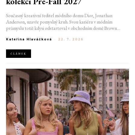
kolekci Pre-Fall 2027
Současný kreativní ředitel módního domu Dior, Jonathan
Anderson, uzavře pomyslný kruh. Svou kariéru v módním
průmyslu totiž kdysi odstartoval v obchodním domě Brown
Thomas v Dublinu. Nyní se do hlavního města Irska navrátí v čele
Kateřina Hlaváčková
-
22. 7. 2026
jedné z největších luxusních značek světa. V prosinci totiž v
prostorách ikonické Trinity College odhalí očekávanou řadu Pre-
Fall 2027.
ČLÁNEK