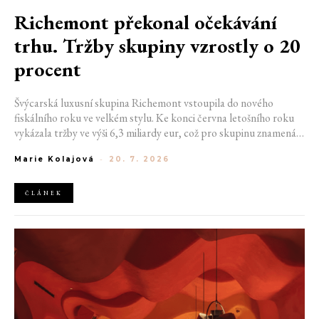
Richemont překonal očekávání
trhu. Tržby skupiny vzrostly o 20
procent
Švýcarská luxusní skupina Richemont vstoupila do nového
fiskálního roku ve velkém stylu. Ke konci června letošního roku
vykázala tržby ve výši 6,3 miliardy eur, což pro skupinu znamená
meziroční růst o 20 %. Tento úspěch ukazuje, že poptávka po
Marie Kolajová
-
20. 7. 2026
luxusním zůstává i přes přetrvávající ekonomickou nejistotu
mimořádně silná
ČLÁNEK