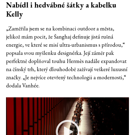
Nabídl i hedvábné šátky a kabelku
Kelly
„Zaměřila jsem se na kombinaci outdoor a města,
jelikož mám pocit, že Šanghaj definuje jistá rušná
energie, ve které se misí ultra-urbanismus s přírodou,“
popsala svou myšlenku designérka. Její záměr pak
perfektně doplňoval touhu Hermès nadále expandovat
na čínský trh, který dlouhodobě zažívají veškeré luxusní
značky. „Je nejvíce otevřený technologii a modernosti,“
dodala Vanhée.