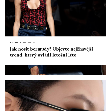
KNOW HOW WOW
Jak nosit bermudy? Objevte nejžhavější
trend, který ovládl letošní léto