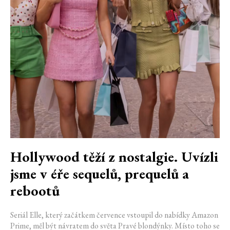
Hollywood těží z nostalgie. Uvízli
jsme v éře sequelů, prequelů a
rebootů
Seriál Elle, který začátkem července vstoupil do nabídky Amazon
Prime, měl být návratem do světa Pravé blondýnky. Místo toho se