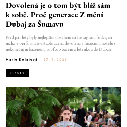
Dovolená je o tom být blíž sám
k sobě. Proč generace Z mění
Dubaj za Šumavu
Před pár lety byly nejlepším obsahem na Instagram fotky, na
nichž je performativně zobrazená dovolená v luxusním hotelu s
nekonečným bazénem, rooftop barem a letenkou do Dubaje.
Dnes sociální sítě zaplavují úplně jiné obrázky. Chata v Jizerských
Marie Kolajová
-
23. 7. 2026
horách. Ranní koupání v lomu. Výlet vlakem na Šumavu.
Nejlepším odpočinkem je jednoduše posedět s kamarády u ohně.
ČLÁNEK