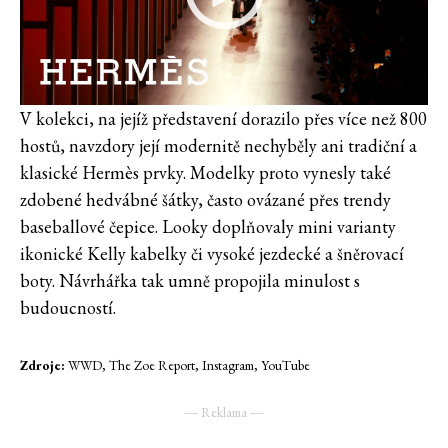
V kolekci, na jejíž představení dorazilo přes více než 800
hostů, navzdory její modernitě nechyběly ani tradiční a
klasické Hermès prvky. Modelky proto vynesly také
zdobené hedvábné šátky, často ovázané přes trendy
baseballové čepice. Looky doplňovaly mini varianty
ikonické Kelly kabelky či vysoké jezdecké a šněrovací
boty. Návrhářka tak umně propojila minulost s
budoucností.
Zdroje:
WWD, The Zoe Report, Instagram, YouTube
― Reklama ―