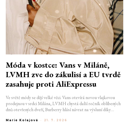
Móda v kostce: Vans v Miláně,
LVMH zve do zákulisí a EU tvrdě
zasahuje proti AliExpressu
Ve světě módy se dějí velké věci. Vans otevírá novou vlajkovou
prodejnou v srdci Milána, LVMH chystá další ročník oblíbených
dnů otevřených dveří, Burberry hlásí návrat na výsluní díky
generaci Z a Evropská unie udělila rekordní pokutu platformě
Marie Kolajová
-
21. 7. 2026
AliExpress.