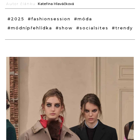
Autor článku:
Kateřina Hlaváčková
#2025
#fashionsession
#móda
#módnípřehlídka
#show
#socialsites
#trendy