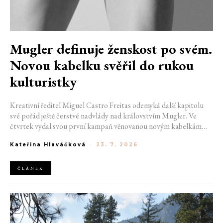
Mugler definuje ženskost po svém.
Novou kabelku svěřil do rukou
kulturistky
Kreativní ředitel Miguel Castro Freitas odemyká další kapitolu
své pořád ještě čerstvé nadvlády nad královstvím Mugler. Ve
čtvrtek vydal svou první kampaň věnovanou novým kabelkám
Aurora a Lua. Její vizuál hovoří přesně tím jazykem, s nímž návrhář
Kateřina Hlaváčková
-
23. 7. 2026
do módního domu dorazil. Umně mísí výrazy minulosti a dávných
kořenů, zatímco definuje moderní, silnou podobu ženskosti.
ČLÁNEK