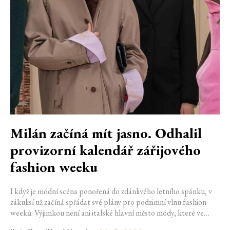
Milán začíná mít jasno. Odhalil
provizorní kalendář zářijového
fashion weeku
I když je módní scéna ponořená do zdánlivého letního spánku, v
zákulisí už začíná spřádat své plány pro podzimní vlnu fashion
weeků. Výjimkou není ani italské hlavní město módy, které ve
čtvrtek odhalilo provizorní kalendář chystaných show. Milán od