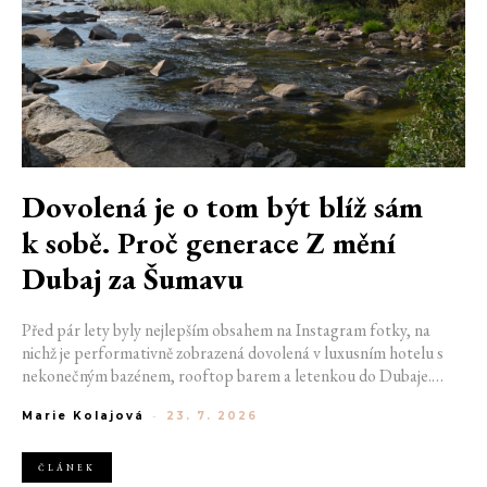
Dovolená je o tom být blíž sám
k sobě. Proč generace Z mění
Dubaj za Šumavu
Před pár lety byly nejlepším obsahem na Instagram fotky, na
nichž je performativně zobrazená dovolená v luxusním hotelu s
nekonečným bazénem, rooftop barem a letenkou do Dubaje.
Dnes sociální sítě zaplavují úplně jiné obrázky. Chata v Jizerských
Marie Kolajová
-
23. 7. 2026
horách. Ranní koupání v lomu. Výlet vlakem na Šumavu.
Nejlepším odpočinkem je jednoduše posedět s kamarády u ohně.
ČLÁNEK