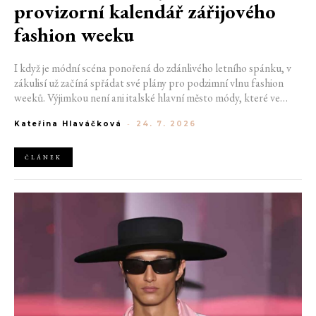
provizorní kalendář zářijového
fashion weeku
I když je módní scéna ponořená do zdánlivého letního spánku, v
zákulisí už začíná spřádat své plány pro podzimní vlnu fashion
weeků. Výjimkou není ani italské hlavní město módy, které ve
čtvrtek odhalilo provizorní kalendář chystaných show. Milán od
Kateřina Hlaváčková
-
24. 7. 2026
22. do 28. září přivítá tradiční jména, pozornost však zaměří
především na debut nových kreativních ředitelů značky
Moschino.
ČLÁNEK