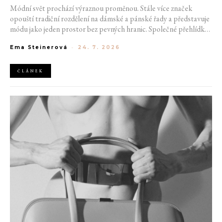
Módní svět prochází výraznou proměnou. Stále více značek
opouští tradiční rozdělení na dámské a pánské řady a představuje
módu jako jeden prostor bez pevných hranic. Společné přehlídky,
propojené kolekce a rostoucí důraz na udržitelnost naznačují, že
Ema Steinerová
-
24. 7. 2026
klasické týdny módy mohou brzy vypadat úplně jinak.
ČLÁNEK