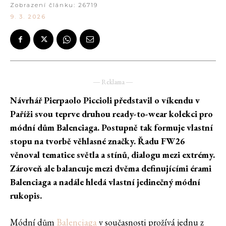
Zobrazení článku:
26719
9. 3. 2026
― Reklama ―
Návrhář Pierpaolo Piccioli představil o víkendu v
Paříži svou teprve druhou ready-to-wear kolekci pro
módní dům Balenciaga. Postupně tak formuje vlastní
stopu na tvorbě věhlasné značky. Řadu FW26
věnoval tematice světla a stínů, dialogu mezi extrémy.
Zároveň ale balancuje mezi dvěma definujícími érami
Balenciaga a nadále hledá vlastní jedinečný módní
rukopis.
Módní dům
Balenciaga
v současnosti prožívá jednu z