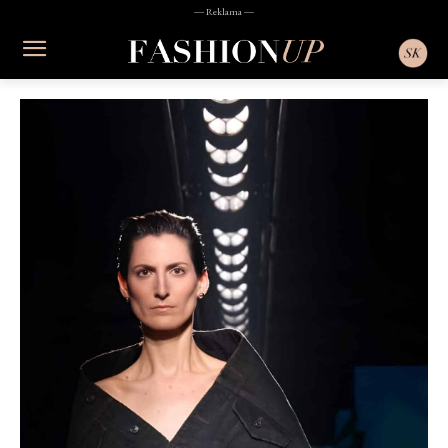
― Reklama ―