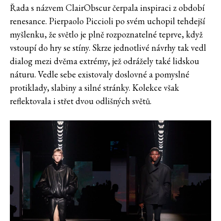
Řada s názvem ClairObscur čerpala inspiraci z období
renesance. Pierpaolo Piccioli po svém uchopil tehdejší
myšlenku, že světlo je plně rozpoznatelné teprve, když
vstoupí do hry se stíny. Skrze jednotlivé návrhy tak vedl
dialog mezi dvěma extrémy, jež odrážely také lidskou
náturu. Vedle sebe existovaly doslovné a pomyslné
protiklady, slabiny a silné stránky. Kolekce však
reflektovala i střet dvou odlišných světů.