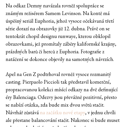
Na odkaz Demny navázala rovněž spolupráce se
známým režisérem Samem Levinson. Na kontě má
úspěšný seriál Euphoria, jehož vysoce očekávaná třetí
série dorazí na obrazovky již 12. dubna. Právě on se
tentokrát chopil designu runwaye, kterou obklopil
obrazovkami, jež promítaly záběry kalifornské krajiny,
prázdných barů či herců z Euphoria. Fotografie z
natáčení se dokonce objevily na samotných návrzích.
Apel na Gen Z podtrhoval rovněž vysoce rozmanitý
casting. Pierpaolo Piccioli tak představil komerční,
propracovanou kolekci mísící odkazy na dvě definující
éry Balenciaga. Odezvy jsou převážně pozitivní, přesto
se nabízí otázka, zda bude mix dvou světů stačit.
Návrhář zůstává
na začátku nové etapy
, v jednu chvíli
ale přestane balancování stačit. Nakonec si bude muset