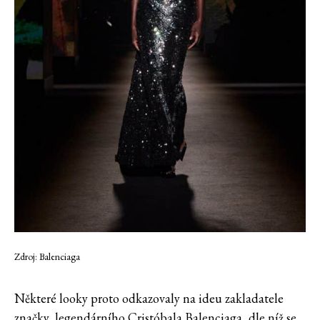
Zdroj: Balenciaga
Některé looky proto odkazovaly na ideu zakladatele
značky, legendárního Cristóbala Balenciaga, dle níž se