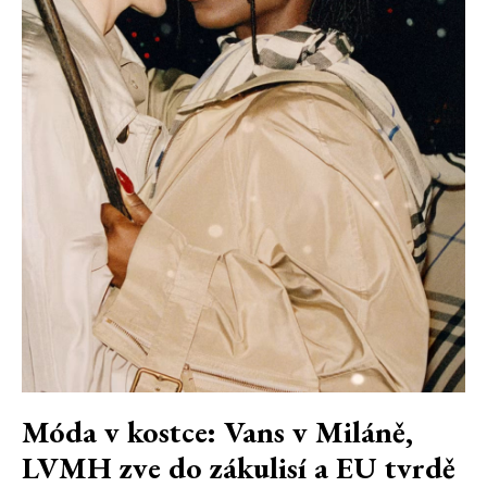
Móda v kostce: Vans v Miláně,
LVMH zve do zákulisí a EU tvrdě