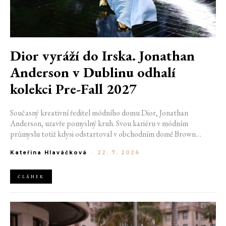
Dior vyráží do Irska. Jonathan
Anderson v Dublinu odhalí
kolekci Pre-Fall 2027
Současný kreativní ředitel módního domu Dior, Jonathan
Anderson, uzavře pomyslný kruh. Svou kariéru v módním
průmyslu totiž kdysi odstartoval v obchodním domě Brown
Thomas v Dublinu. Nyní se do hlavního města Irska navrátí v čele
Kateřina Hlaváčková
-
22. 7. 2026
jedné z největších luxusních značek světa. V prosinci totiž v
prostorách ikonické Trinity College odhalí očekávanou řadu Pre-
Fall 2027.
ČLÁNEK