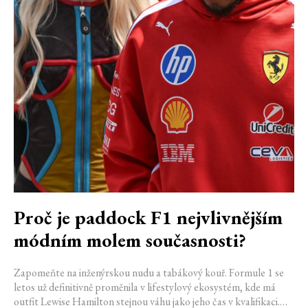
Proč je paddock F1 nejvlivnějším
módním molem současnosti?
Zapomeňte na inženýrskou nudu a tabákový kouř. Formule 1 se
letos už definitivně proměnila v lifestylový ekosystém, kde má
outfit Lewise Hamilton stejnou váhu jako jeho čas v kvalifikaci.