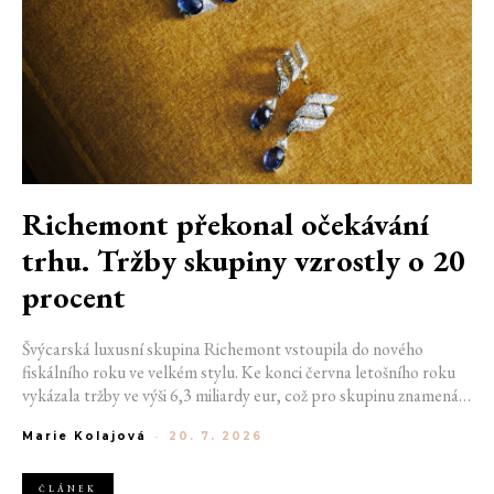
Richemont překonal očekávání
trhu. Tržby skupiny vzrostly o 20
procent
Švýcarská luxusní skupina Richemont vstoupila do nového
fiskálního roku ve velkém stylu. Ke konci června letošního roku
vykázala tržby ve výši 6,3 miliardy eur, což pro skupinu znamená
meziroční růst o 20 %. Tento úspěch ukazuje, že poptávka po
Marie Kolajová
-
20. 7. 2026
luxusním zůstává i přes přetrvávající ekonomickou nejistotu
mimořádně silná
ČLÁNEK