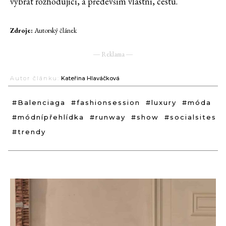
vybrat rozhodující, a především vlastní, cestu.
Zdroje:
Autorský článek
― Reklama ―
Autor článku:
Kateřina Hlaváčková
#Balenciaga
#fashionsession
#luxury
#móda
#módnípřehlídka
#runway
#show
#socialsites
#trendy