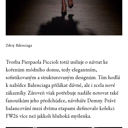
Zdroj: Balenciaga
Tvorba Pierpaola Piccioli totiž usiluje o návrat ke
kořenům módního domu, tedy elegantním,
sofistikovaným a strukturovaným designům. Tím hodlá
k nabídce Balenciaga přilákat dávné, ale i zcela nové
zákazníky. Zároveň však potřebuje nadále notovat také
fanouškům jeho předchůdce, návrháře Demny. Právě
balancování mezi dvěma etapami definovalo kolekci
FW26 více než jakkoli hluboká myšlenka.