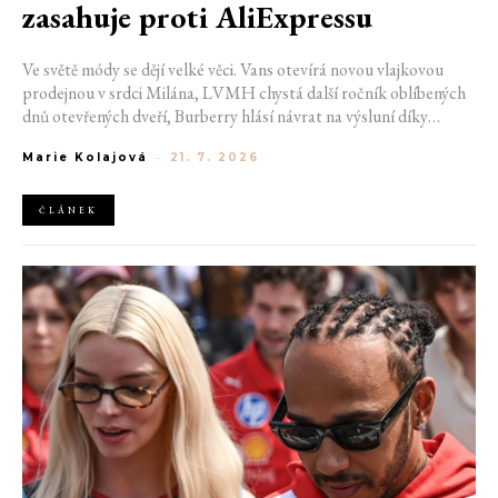
zasahuje proti AliExpressu
Ve světě módy se dějí velké věci. Vans otevírá novou vlajkovou
prodejnou v srdci Milána, LVMH chystá další ročník oblíbených
dnů otevřených dveří, Burberry hlásí návrat na výsluní díky
generaci Z a Evropská unie udělila rekordní pokutu platformě
Marie Kolajová
-
21. 7. 2026
AliExpress.
ČLÁNEK