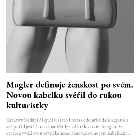
Mugler definuje ženskost po svém.
Novou kabelku svěřil do rukou
kulturistky
Kreativní ředitel Miguel Castro Freitas odemyká další kapitolu
své pořád ještě čerstvé nadvlády nad královstvím Mugler. Ve
čtvrtek vydal svou první kampaň věnovanou novým kabelkám
Aurora a Lua. Její vizuál hovoří přesně tím jazykem, s nímž návrhář