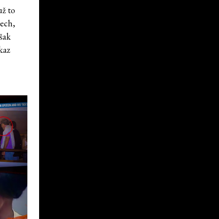
už to
tech,
však
kaz