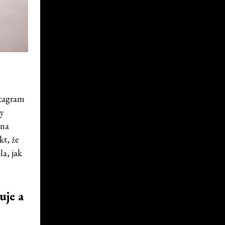
stagram
ty
 na
kt, že
la, jak
uje a