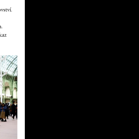
vství.
h.
kaz