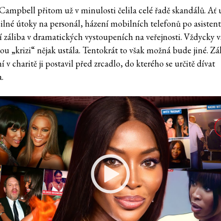
ampbell přitom už v minulosti čelila celé řadě skandálů. Ať 
silné útoky na personál, házení mobilních telefonů po asisten
jí záliba v dramatických vystoupeních na veřejnosti. Vždycky 
u „krizi“ nějak ustála. Tentokrát to však možná bude jiné. Zá
 v charitě ji postavil před zrcadlo, do kterého se určitě dívat
.