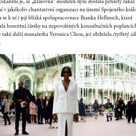
pikantní je, že „královna“ modelek nyní dostala pětiletý zákaz
í v jakékoliv charitativní organizaci na území Spojeného králo
a se k ní i její blízká spolupracovnice Bianka Hellmich, která
ala horentní částky na nepovolených konzultačních poplatcíc
e také další manažerka Veronica Chou, jež obdržela čtyřletý zá
.