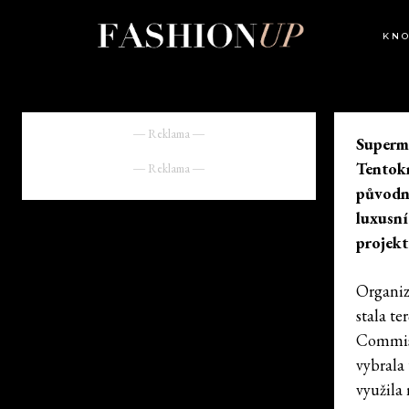
KN
― Reklama ―
Supermo
Tentokr
― Reklama ―
původně
luxusní
projekt
Organiz
stala te
Commiss
vybrala
využila 