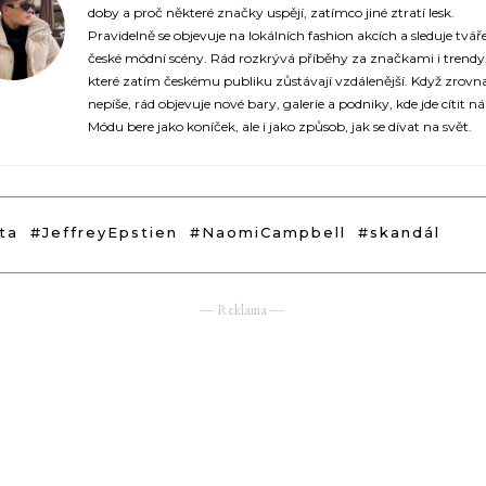
doby a proč některé značky uspějí, zatímco jiné ztratí lesk.
Pravidelně se objevuje na lokálních fashion akcích a sleduje tvář
české módní scény. Rád rozkrývá příběhy za značkami i trendy
které zatím českému publiku zůstávají vzdálenější. Když zrovn
nepíše, rád objevuje nové bary, galerie a podniky, kde jde cítit n
Módu bere jako koníček, ale i jako způsob, jak se dívat na svět.
ta
#JeffreyEpstien
#NaomiCampbell
#skandál
― Reklama ―