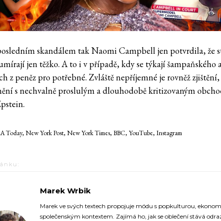
osledním skandálem tak Naomi Campbell jen potvrdila, že s
mírají jen těžko. A to i v případě, kdy se týkají šampaňského a
h z peněz pro potřebné. Zvláště nepříjemné je rovněž zjištění,
nění s nechvalně proslulým a dlouhodobě kritizovaným obch
Epstein.
SA Today, New York Post, New York Times, BBC, YouTube, Instagram
lánku:
Marek Wrbik
https://fashionup.cz/
Marek ve svých textech propojuje módu s popkulturou, ekonom
společenským kontextem. Zajímá ho, jak se oblečení stává odr