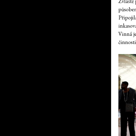
Zvláště 
působen
Připojil
inkasov
Vinná j
činnosti