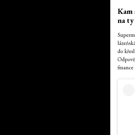
Kam š
na ty
Supermo
lázeňsk
do křesl
Odpovědn
finance 