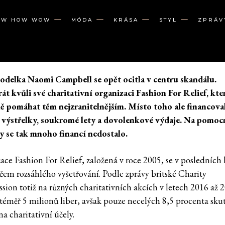
OW HOW WOW
MÓDA
KRÁSA
STYL
ZPRÁV
delka Naomi Campbell se opět ocitla v centru skandálu.
át kvůli své charitativní organizaci Fashion For Relief, kte
 pomáhat těm nejzranitelnějším. Místo toho ale financova
 výstřelky, soukromé lety a dovolenkové výdaje. Na pomoc
y se tak mnoho financí nedostalo.
ace Fashion For Relief, založená v roce 2005, se v posledních 
rčem rozsáhlého vyšetřování. Podle zprávy britské Charity
ion totiž na různých charitativních akcích v letech 2016 až 
 téměř 5 milionů liber, avšak pouze necelých 8,5 procenta sku
na charitativní účely.