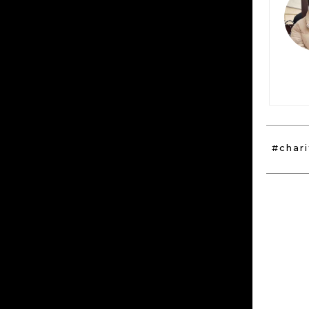
#chari