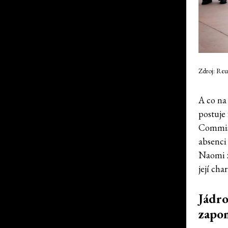
Zdroj: Reu
A co na
postuje
Commiss
absenci
Naomi z
její cha
Jádro
zapo