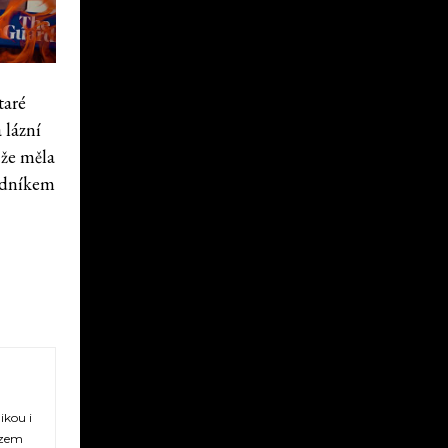
taré
 lázní
 že měla
odníkem
ikou i
azem