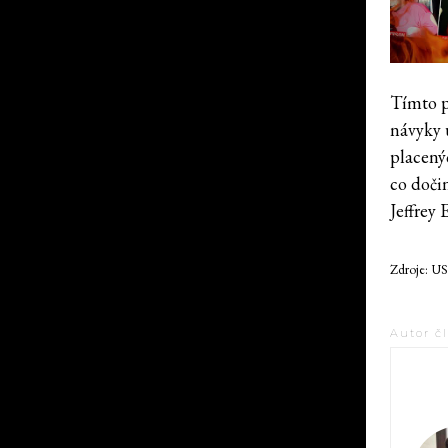
Tímto p
návyky u
placenýc
co doči
Jeffrey 
Zdroje: U
Autor č