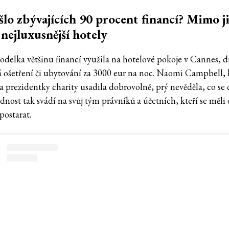
lo zbývajících 90 procent financí? Mimo ji
 nejluxusnější hotely
delka většinu financí využila na hotelové pokoje v Cannes, d
á ošetření či ubytování za 3000 eur na noc. Naomi Campbell, 
a prezidentky charity usadila dobrovolně, prý nevěděla, co se d
ost tak svádí na svůj tým právníků a účetních, kteří se měli o
postarat.