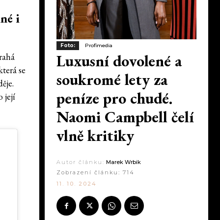
né i
Foto:
Profimedia
Luxusní dovolené a
rahá
která se
soukromé lety za
ěje.
peníze pro chudé.
 její
Naomi Campbell čelí
vlně kritiky
Autor článku:
Marek Wrbik
Zobrazení článku:
714
11. 10. 2024