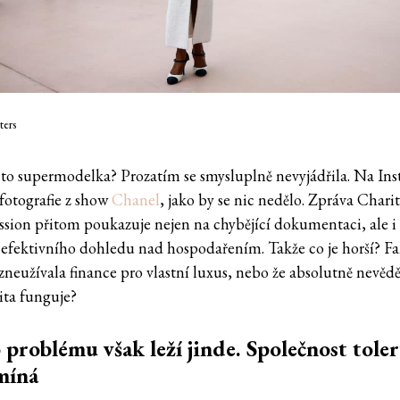
ters
 to supermodelka? Prozatím se smysluplně nevyjádřila. Na In
 fotografie z show
Chanel
, jako by se nic nedělo. Zpráva Chari
ion přitom poukazuje nejen na chybějící dokumentaci, ale i
 efektivního dohledu nad hospodařením. Takže co je horší? Fa
neužívala finance pro vlastní luxus, nebo že absolutně nevědě
rita funguje?
 problému však leží jinde. Společnost toler
míná