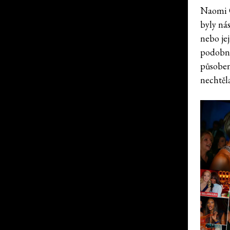
Naomi C
byly ná
nebo je
podobno
působení
nechtěla