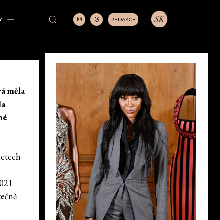
REDAKCE
Y
rá měla
la
né
letech
2021
tečně