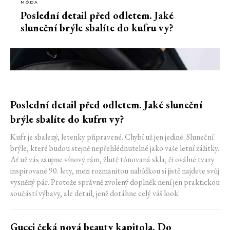
MÓDA
Poslední detail před odletem. Jaké
sluneční brýle sbalíte do kufru vy?
Poslední detail před odletem. Jaké sluneční
brýle sbalíte do kufru vy?
Kufr je sbalený, letenky připravené. Chybí už jen jediné. Sluneční
brýle, které budou stejně nepřehlédnutelné jako vaše letní zážitky.
Ať už vás zaujme vínový rám, žlutě tónovaná skla, či oválné tvary
inspirované 90. lety, mezi rozmanitou nabídkou si jistě najdete svůj
vysněný pár. Protože správně zvolený doplněk není jen praktickou
součástí výbavy, ale detail, jenž dotáhne celý váš look.
Gucci čeká nová beauty kapitola. Do