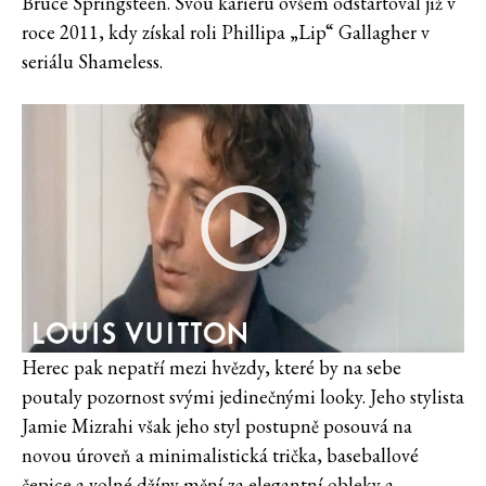
Bruce Springsteen. Svou kariéru ovšem odstartoval již v
roce 2011, kdy získal roli Phillipa „Lip“ Gallagher v
seriálu Shameless.
Herec pak nepatří mezi hvězdy, které by na sebe
poutaly pozornost svými jedinečnými looky. Jeho stylista
Jamie Mizrahi však jeho styl postupně posouvá na
novou úroveň a minimalistická trička, baseballové
čepice a volné džíny mění za elegantní obleky a