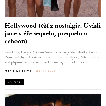
Hollywood těží z nostalgie. Uvízli
jsme v éře sequelů, prequelů a
rebootů
Seriál Elle, který začátkem července vstoupil do nabídky Amazon
Prime, měl být návratem do světa Pravé blondýnky. Místo toho se
stal připomínkou aktuálního kinematografického trendu.
Hollywoodská produkce se dnes točí v nekonečném kruhu.
Marie Kolajová
-
22. 7. 2026
Prequely, sequely, spin-offy i rebooty zaplnily kina i streamovací
platformy natolik, že se originální příběhy stávají pouhou
vzácností. Proč se filmový průmysl tak moc bojí nových nápadů?
ČLÁNEK
A můžeme si za to sami?