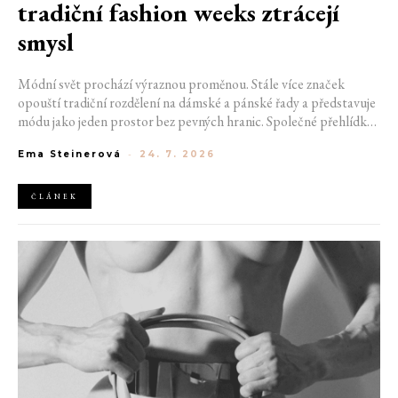
tradiční fashion weeks ztrácejí
smysl
Módní svět prochází výraznou proměnou. Stále více značek
opouští tradiční rozdělení na dámské a pánské řady a představuje
módu jako jeden prostor bez pevných hranic. Společné přehlídky,
propojené kolekce a rostoucí důraz na udržitelnost naznačují, že
Ema Steinerová
-
24. 7. 2026
klasické týdny módy mohou brzy vypadat úplně jinak.
ČLÁNEK