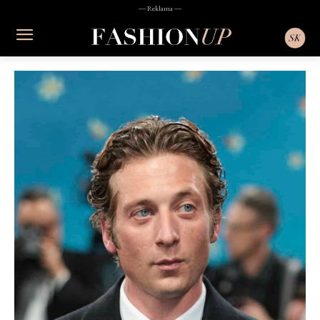
― Reklama ―