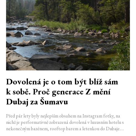
Dovolená je o tom být blíž sám
k sobě. Proč generace Z mění
Dubaj za Šumavu
Před pár lety byly nejlepším obsahem na Instagram fotky, na
nichž je performativně zobrazená dovolená v luxusním hotelu s
nekonečným bazénem, rooftop barem a letenkou do Dubaje.
Dnes sociální sítě zaplavují úplně jiné obrázky. Chata v Jizerských