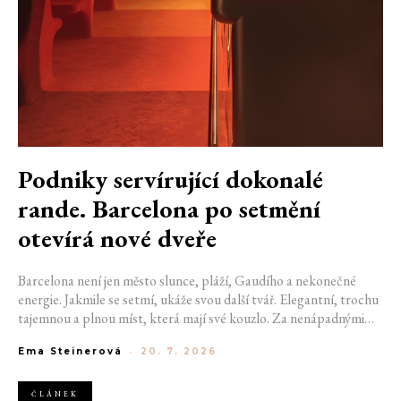
Podniky servírující dokonalé
rande. Barcelona po setmění
otevírá nové dveře
Barcelona není jen město slunce, pláží, Gaudího a nekonečné
energie. Jakmile se setmí, ukáže svou další tvář. Elegantní, trochu
tajemnou a plnou míst, která mají své kouzlo. Za nenápadnými
dveřmi se ukrývají bary, kde se míchají výjimečné koktejly a hraje
Ema Steinerová
-
20. 7. 2026
správná hudba. Pokud hledáte místo na rande, na které budete
oba ještě dlouho vzpomínat, právě ulice španělské metropole vám
mohou pomoct začít psát váš výjimečný příběh. Pokud jste si ještě
ČLÁNEK