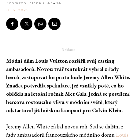
Zobrazení článku:
43404
11. 6. 2025
― Reklama ―
Módní dům Louis Vuitton rozšířil svůj casting
ambasadorů. Novou tvář tentokrát vybral z řady
herců, zastupovat ho proto bude Jeremy Allen White.
Značka potvrdila spekulace, jež vznikly poté, co ho
oblékla na letošní ročník Met Gala. Jedná se postílení
hercova rostoucího vlivu v módním světě, který
odstartoval již loňskou kampaní pro Calvin Klein.
Jeremy Allen White získal novou roli. Stal se dalším z
řady ambasadorů francouzského módního domu
Louis