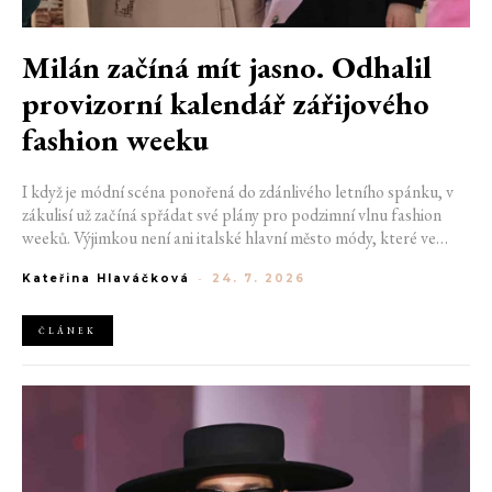
Milán začíná mít jasno. Odhalil
provizorní kalendář zářijového
fashion weeku
I když je módní scéna ponořená do zdánlivého letního spánku, v
zákulisí už začíná spřádat své plány pro podzimní vlnu fashion
weeků. Výjimkou není ani italské hlavní město módy, které ve
čtvrtek odhalilo provizorní kalendář chystaných show. Milán od
Kateřina Hlaváčková
-
24. 7. 2026
22. do 28. září přivítá tradiční jména, pozornost však zaměří
především na debut nových kreativních ředitelů značky
Moschino.
ČLÁNEK