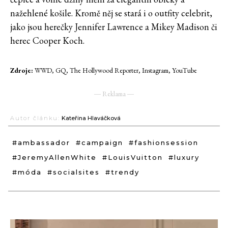
nažehlené košile. Kromě něj se stará i o outfity celebrit,
jako jsou herečky Jennifer Lawrence a Mikey Madison či
herec Cooper Koch.
Zdroje:
WWD, GQ, The Hollywood Reporter, Instagram, YouTube
― Reklama ―
Autor článku:
Kateřina Hlaváčková
#ambassador
#campaign
#fashionsession
#JeremyAllenWhite
#LouisVuitton
#luxury
#móda
#socialsites
#trendy