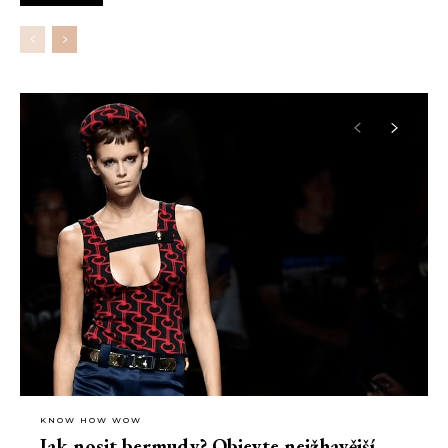
nevybrali, kam vyrazit se svou drahou polovičkou, nastává
nejvyšší čas vybrat ten pravý podnik.
KNOW HOW WOW
Jak nosit bermudy? Objevte nejžhavější