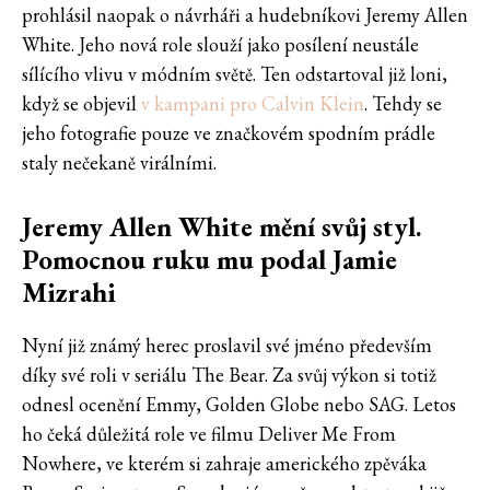
prohlásil naopak o návrháři a hudebníkovi Jeremy Allen
White. Jeho nová role slouží jako posílení neustále
sílícího vlivu v módním světě. Ten odstartoval již loni,
když se objevil
v kampani pro Calvin Klein
. Tehdy se
jeho fotografie pouze ve značkovém spodním prádle
staly nečekaně virálními.
Jeremy Allen White mění svůj styl.
Pomocnou ruku mu podal Jamie
Mizrahi
Nyní již známý herec proslavil své jméno především
díky své roli v seriálu The Bear. Za svůj výkon si totiž
odnesl ocenění Emmy, Golden Globe nebo SAG. Letos
ho čeká důležitá role ve filmu Deliver Me From
Nowhere, ve kterém si zahraje amerického zpěváka