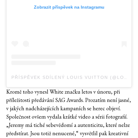
Zobrazit příspěvek na Instagramu
PŘÍSPĚVEK SDÍLENÝ LOUIS VUITTON (@LOUISVUITTON)
Kromě toho vynesl White značku letos v únoru, při
příležitosti předávání SAG Awards. Prozatím není jasné,
v jakých nadcházejících kampaních se herec objeví.
Společnost ovšem vydala krátké video a sérii fotografií.
„Jeremy má tiché sebevědomí a autenticitu, které nelze
předstírat. Jsou totiž nenucené,“ vysvětlil pak kreativní