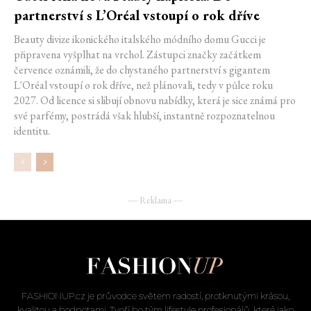
partnerství s L’Oréal vstoupí o rok dříve
Beauty divize ikonického italského módního domu Gucci je
připravena vyšplhat na vrchol. Zástupci značky začátkem
července oznámili, že do chystaného partnerství s gigantem
L'Oréal vstoupí o rok dříve, než plánovali, tedy v půlce roku
2027. Od licence si slibují obnovu nabídky, která je sice známá pro
své parfémy, postrádá však hlubší, instantně rozpoznatelnou
identitu.
― Reklama ―
FASHIONUP.cz je průvodce světem radostí, protknutými krásou,
kvalitou a hodnotami. Tvoří ho tým lifestyle profesionálů, které jako