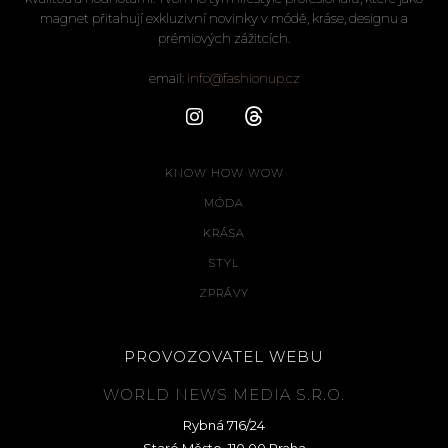
magnet přitahují exkluzivní novinky v módě, kráse, designu a
prémiových zážitcích.
email:
info@fashionup.cz
KNOW HOW WOW
MÓDA
KRÁSA
STYL
ZPRÁVY
PROVOZOVATEL WEBU
WORLD NEWS MEDIA S.R.O.
Rybná 716/24
Staré Město, 110 00 Praha