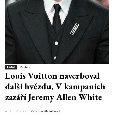
Foto:
Reuters
Louis Vuitton naverboval
další hvězdu. V kampaních
zazáří Jeremy Allen White
Autor článku:
Kateřina Hlaváčková