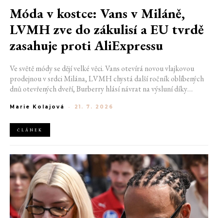
Móda v kostce: Vans v Miláně,
LVMH zve do zákulisí a EU tvrdě
zasahuje proti AliExpressu
Ve světě módy se dějí velké věci. Vans otevírá novou vlajkovou
prodejnou v srdci Milána, LVMH chystá další ročník oblíbených
dnů otevřených dveří, Burberry hlásí návrat na výsluní díky
generaci Z a Evropská unie udělila rekordní pokutu platformě
Marie Kolajová
-
21. 7. 2026
AliExpress.
ČLÁNEK