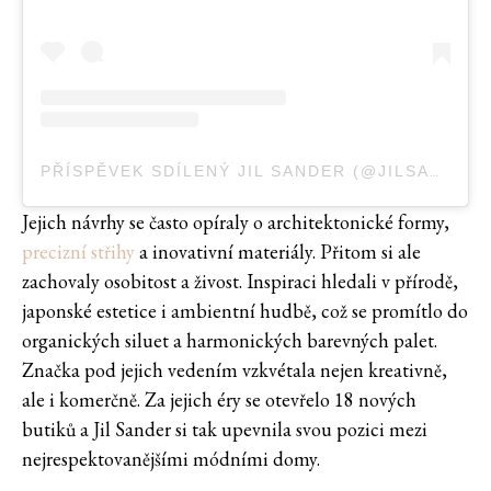
PŘÍSPĚVEK SDÍLENÝ JIL SANDER (@JILSANDER)
Jejich návrhy se často opíraly o architektonické formy,
precizní střihy
a inovativní materiály. Přitom si ale
zachovaly osobitost a živost. Inspiraci hledali v přírodě,
japonské estetice i ambientní hudbě, což se promítlo do
organických siluet a harmonických barevných palet.
Značka pod jejich vedením vzkvétala nejen kreativně,
ale i komerčně. Za jejich éry se otevřelo 18 nových
butiků a Jil Sander si tak upevnila svou pozici mezi
nejrespektovanějšími módními domy.