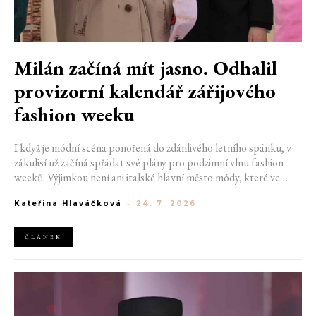
Milán začíná mít jasno. Odhalil
provizorní kalendář zářijového
fashion weeku
I když je módní scéna ponořená do zdánlivého letního spánku, v
zákulisí už začíná spřádat své plány pro podzimní vlnu fashion
weeků. Výjimkou není ani italské hlavní město módy, které ve
čtvrtek odhalilo provizorní kalendář chystaných show. Milán od
Kateřina Hlaváčková
-
24. 7. 2026
22. do 28. září přivítá tradiční jména, pozornost však zaměří
především na debut nových kreativních ředitelů značky
Moschino.
ČLÁNEK