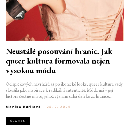
Neustálé posouvání hranic. Jak
queer kultura formovala nejen
vysokou módu
Od špičkových návrhářů až po ikonické looks, queer kultura vždy
sloužila jako inspirace k radikální autenticitě. Móda má v její
historii čestné místo, jehož význam sahá daleko za hranice
estetiky. V dobách, kdy být otevřeně queer znamenalo vystavit se
Monika Búřilová
-
25. 7. 2026
postihům a nebezpečí, fungovalo právě oblečení jako tichý jazyk.
Díky šátku, broži nebo náušnici queer lidé rozpoznali jeden
druhého a díky velkolepé ballroom scéně měli i lidé na okraji
ČLÁNEK
společnosti prostor zářit na molech. Jak se queer kultura