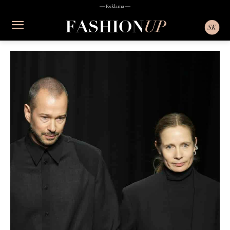
― Reklama ―