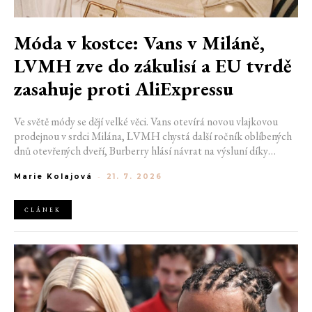
Móda v kostce: Vans v Miláně,
LVMH zve do zákulisí a EU tvrdě
zasahuje proti AliExpressu
Ve světě módy se dějí velké věci. Vans otevírá novou vlajkovou
prodejnou v srdci Milána, LVMH chystá další ročník oblíbených
dnů otevřených dveří, Burberry hlásí návrat na výsluní díky
generaci Z a Evropská unie udělila rekordní pokutu platformě
Marie Kolajová
-
21. 7. 2026
AliExpress.
ČLÁNEK