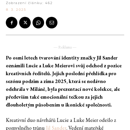
Zobrazení článku:
462
8. 3. 2025
― Reklama ―
Po osmi letech tvarování identity značky Jil Sander
oznámili Lucie a Luke Meierovi svůj odchod z pozice
kreativních ředitelů. Jejich poslední přehlídka pro
sezónu podzim a zima 2025, která se nedávno
odehrála v Miláně, byla prezentací nové kolekce, ale
především také emocionální tečkou za jejich
dlouholetým působením u ikonické společnosti.
Kreativní duo návrhářů Lucie a Luke Meier odešlo z
pomyslného trůnu
Jil Sander
. Vedení mateřské