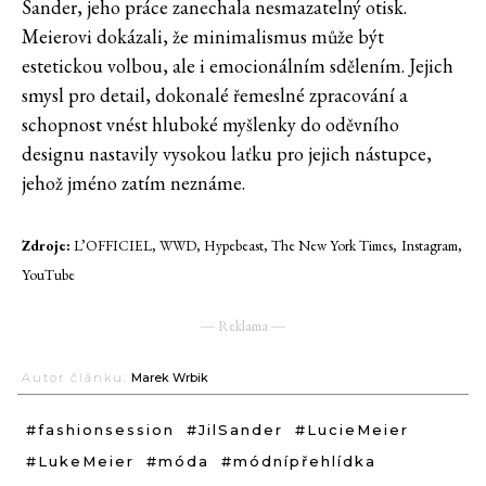
Sander, jeho práce zanechala nesmazatelný otisk.
Meierovi dokázali, že minimalismus může být
estetickou volbou, ale i emocionálním sdělením. Jejich
smysl pro detail, dokonalé řemeslné zpracování a
schopnost vnést hluboké myšlenky do oděvního
designu nastavily vysokou laťku pro jejich nástupce,
jehož jméno zatím neznáme.
Zdroje:
L’OFFICIEL, WWD, Hypebeast, The New York Times,
Instagram,
YouTube
― Reklama ―
Autor článku:
Marek Wrbik
#fashionsession
#JilSander
#LucieMeier
#LukeMeier
#móda
#módnípřehlídka