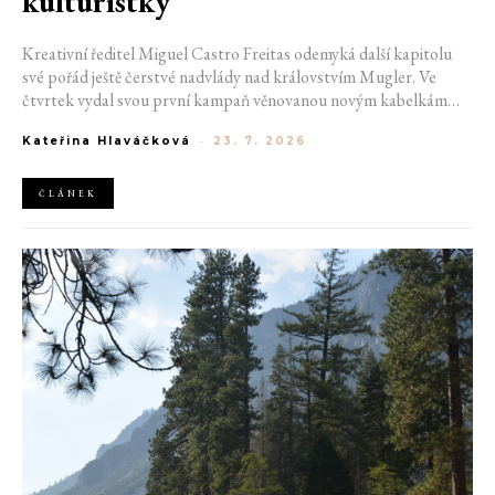
kulturistky
Kreativní ředitel Miguel Castro Freitas odemyká další kapitolu
své pořád ještě čerstvé nadvlády nad královstvím Mugler. Ve
čtvrtek vydal svou první kampaň věnovanou novým kabelkám
Aurora a Lua. Její vizuál hovoří přesně tím jazykem, s nímž návrhář
Kateřina Hlaváčková
-
23. 7. 2026
do módního domu dorazil. Umně mísí výrazy minulosti a dávných
kořenů, zatímco definuje moderní, silnou podobu ženskosti.
ČLÁNEK