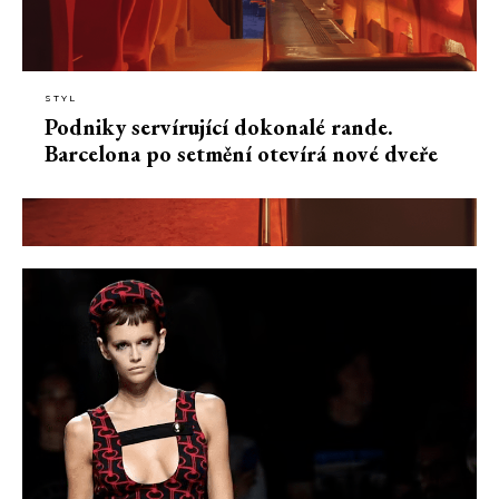
STYL
Podniky servírující dokonalé rande.
Barcelona po setmění otevírá nové dveře