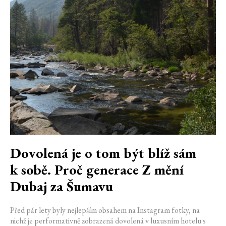
Dovolená je o tom být blíž sám
k sobě. Proč generace Z mění
Dubaj za Šumavu
Před pár lety byly nejlepším obsahem na Instagram fotky, na
nichž je performativně zobrazená dovolená v luxusním hotelu s