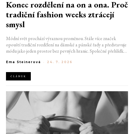
Konec rozdělení na on a ona. Proč
tradiční fashion weeks ztrácejí
smysl
Módní svět prochází výraznou proměnou. Stále více značek
opouští tradiční rozdělení na dámské a pánské řady a představuje
módu jako jeden prostor bez pevných hranic. Společné přehlídky,
propojené kolekce a rostoucí důraz na udržitelnost naznačují, že
Ema Steinerová
-
24. 7. 2026
klasické týdny módy mohou brzy vypadat úplně jinak.
ČLÁNEK