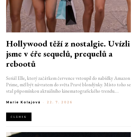
Hollywood těží z nostalgie. Uvízli
jsme v éře sequelů, prequelů a
rebootů
Seriál Elle, který začátkem července vstoupil do nabídky Amazon
Prime, měl být návratem do světa Pravé blondýnky. Místo toho se
stal připomínkou aktuálního kinematografického trendu.
Hollywoodská produkce se dnes točí v nekonečném kruhu.
Marie Kolajová
-
22. 7. 2026
Prequely, sequely, spin-offy i rebooty zaplnily kina i streamovací
platformy natolik, že se originální příběhy stávají pouhou
vzácností. Proč se filmový průmysl tak moc bojí nových nápadů?
ČLÁNEK
A můžeme si za to sami?