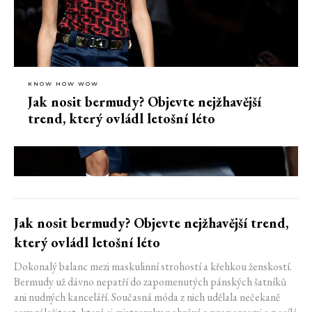
KNOW HOW WOW
Jak nosit bermudy? Objevte nejžhavější
trend, který ovládl letošní léto
Jak nosit bermudy? Objevte nejžhavější trend,
který ovládl letošní léto
Dokonalý balanc mezi maskulinní strohostí a křehkou ženskostí.
Bermudy už dávno nepatří do zapomenutých pánských šatníků
ani nudných kanceláří. Současná móda z nich udělala nečekaně