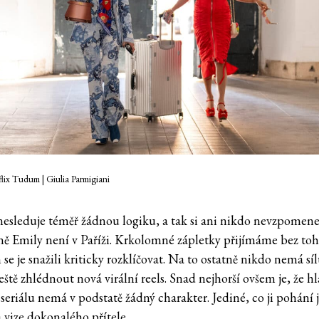
flix Tudum | Giulia Parmigiani
nesleduje téměř žádnou logiku, a tak si ani nikdo nevzpomene
tně Emily není v Paříži. Krkolomné zápletky přijímáme bez toh
e je snažili kriticky rozklíčovat. Na to ostatně nikdo nemá sí
eště zhlédnout nová virální reels. Snad nejhorší ovšem je, že h
seriálu nemá v podstatě žádný charakter. Jediné, co ji pohání 
 vize dokonalého přítele.