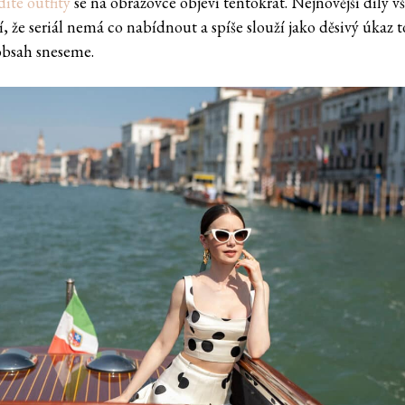
ité outfity
se na obrazovce objeví tentokrát. Nejnovější díly v
, že seriál nemá co nabídnout a spíše slouží jako děsivý úkaz t
obsah sneseme.