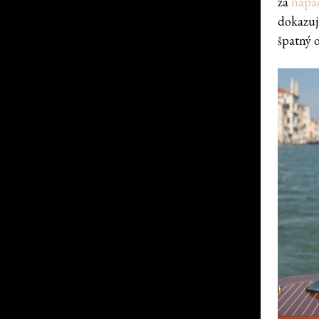
za
nápad
dokazují
špatný 