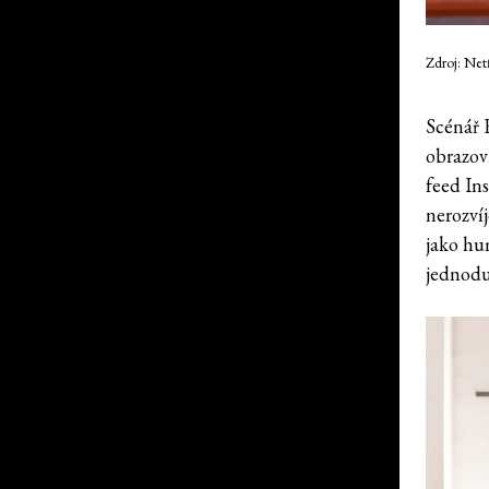
Zdroj: Net
Scénář E
obrazov
feed In
nerozví
jako hu
jednodu