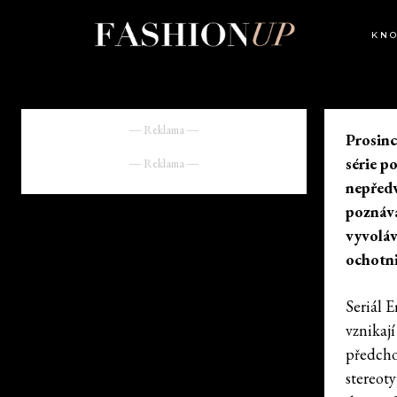
KN
― Reklama ―
Prosinc
série p
― Reklama ―
nepředv
poznává
vyvoláv
ochotni
Seriál E
vznikaj
předcho
stereot