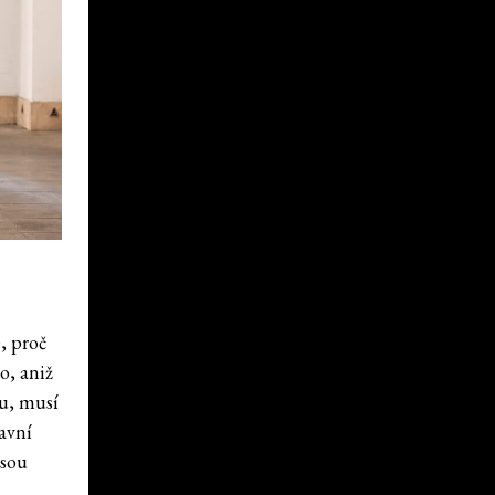
, proč
o, aniž
lu, musí
lavní
jsou