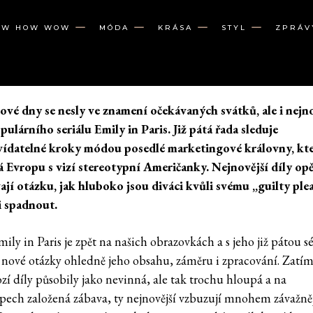
OW HOW WOW
MÓDA
KRÁSA
STYL
ZPRÁV
ové dny se nesly ve znamení očekávaných svátků, ale i nejno
opulárního seriálu Emily in Paris. Již pátá řada sleduje
ídatelné kroky módou posedlé marketingové královny, kt
 Evropu s vizí stereotypní Američanky. Nejnovější díly op
ají otázku, jak hluboko jsou diváci kvůli svému „guilty ple
 spadnout.
mily in Paris je zpět na našich obrazovkách a s jeho již pátou sé
í nové otázky ohledně jeho obsahu, záměru i zpracování. Zatí
zí díly působily jako nevinná, ale tak trochu hloupá a na
ypech založená zábava, ty nejnovější vzbuzují mnohem závažněj