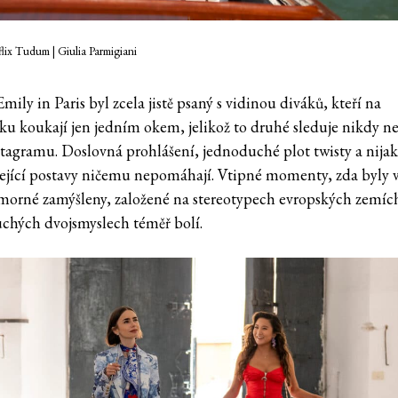
flix Tudum | Giulia Parmigiani
mily in Paris byl zcela jistě psaný s vidinou diváků, kteří na
ku koukají jen jedním okem, jelikož to druhé sleduje nikdy n
stagramu. Doslovná prohlášení, jednoduché plot twisty a nijak
jející postavy ničemu nepomáhají. Vtipné momenty, zda byly 
morné zamýšleny, založené na stereotypech evropských zemíc
chých dvojsmyslech téměř bolí.