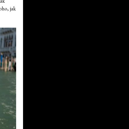
šak
oho, jak