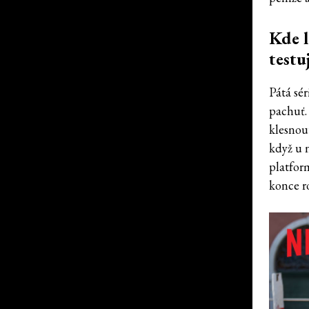
Kde l
testu
Pátá sé
pachuť.
klesnou
když u 
platform
konce ro