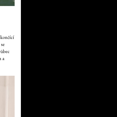
ekončící
 se
vůbec
h a