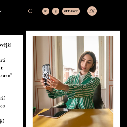
REDAKCE
Y
vější
erá
ět
asure“
rií
mco
ší