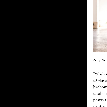
Zdroj: Net
Příběh 
už vlas
bychom s
u toho j
postava 
peníze a