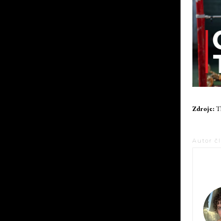
Zdroje:
Th
Autor č