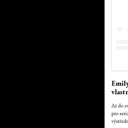
Emily
vlast
Až do zv
pro ser
výstřed