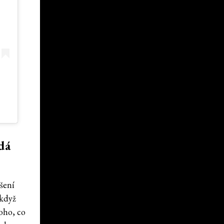
adá
dšení
 když
oho, co