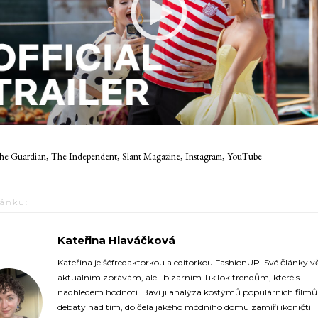
e Guardian, The Independent, Slant Magazine, Instagram, YouTube
lánku:
Kateřina Hlaváčková
https://fashionup.cz/author/katerina-hlavackova/
Kateřina je šéfredaktorkou a editorkou FashionUP. Své články v
aktuálním zprávám, ale i bizarním TikTok trendům, které s
nadhledem hodnotí. Baví ji analýza kostýmů populárních film
debaty nad tím, do čela jakého módního domu zamíří ikoničtí