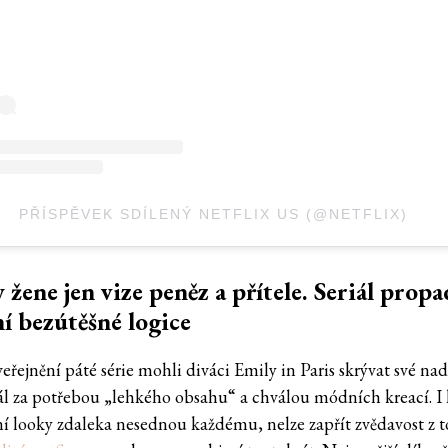
PŘÍSPĚVEK SDÍLENÝ NETFLIX US (@NETFLIX)
 žene jen vize peněz a přítele. Seriál prop
ní bezútěšné logice
eřejnění páté série mohli diváci Emily in Paris skrývat své na
iál za potřebou „lehkého obsahu“ a chválou módních kreací. I
ní looky zdaleka nesednou každému, nelze zapřít zvědavost z t