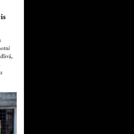
is
u
hotní
dlivá,
a
 z