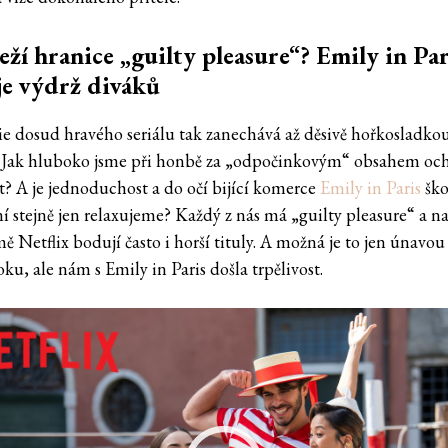
eží hranice „guilty pleasure“? Emily in Par
je výdrž diváků
rie dosud hravého seriálu tak zanechává až děsivě hořkosladko
 Jak hluboko jsme při honbě za „odpočinkovým“ obsahem oc
t? A je jednoduchost a do očí bijící komerce
Emily in Paris
ško
ní stejně jen relaxujeme? Každý z nás má „guilty pleasure“ a n
ě Netflix bodují často i horší tituly. A možná je to jen únavou
ku, ale nám s Emily in Paris došla trpělivost.