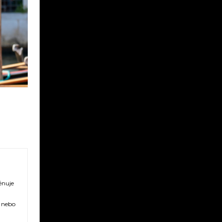
ěnuje
ů nebo