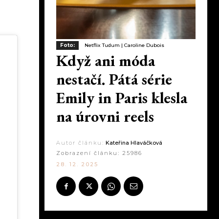
Foto:
Netflix Tudum | Caroline Dubois
Když ani móda
nestačí. Pátá série
Emily in Paris klesla
na úrovni reels
Autor článku:
Kateřina Hlaváčková
Zobrazení článku:
25986
28. 12. 2025