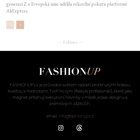
generaci Z a Evropská unie udělila rekordní pokutu platformě
AliExpress.
― Reklama ―
FASHIONUP.cz je průvodce světem radostí, protknutými krásou,
kvalitou a hodnotami. Tvoří ho tým lifestyle profesionálů, které jako
magnet přitahují exkluzivní novinky v módě, kráse, designu a
prémiových zážitcích.
email:
info@fashionup.cz