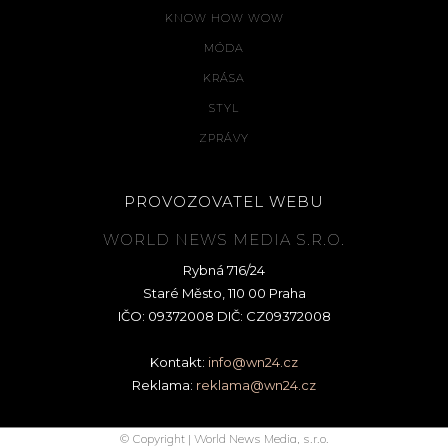
KNOW HOW WOW
MÓDA
KRÁSA
STYL
ZPRÁVY
PROVOZOVATEL WEBU
WORLD NEWS MEDIA S.R.O.
Rybná 716/24
Staré Město, 110 00 Praha
IČO: 09372008 DIČ: CZ09372008
Kontakt:
info@wn24.cz
Reklama:
reklama@wn24.cz
© Copyright | World News Media, s.r.o.