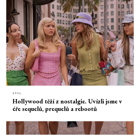
STYL
Hollywood těží z nostalgie. Uvízli jsme v
éře sequelů, prequelů a rebootů