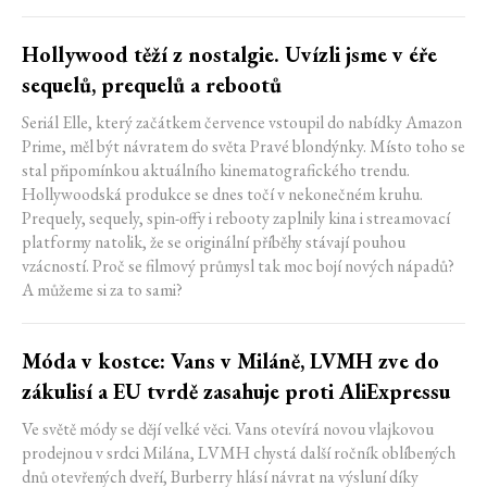
Hollywood těží z nostalgie. Uvízli jsme v éře
sequelů, prequelů a rebootů
Seriál Elle, který začátkem července vstoupil do nabídky Amazon
Prime, měl být návratem do světa Pravé blondýnky. Místo toho se
stal připomínkou aktuálního kinematografického trendu.
Hollywoodská produkce se dnes točí v nekonečném kruhu.
Prequely, sequely, spin-offy i rebooty zaplnily kina i streamovací
platformy natolik, že se originální příběhy stávají pouhou
vzácností. Proč se filmový průmysl tak moc bojí nových nápadů?
A můžeme si za to sami?
Móda v kostce: Vans v Miláně, LVMH zve do
zákulisí a EU tvrdě zasahuje proti AliExpressu
Ve světě módy se dějí velké věci. Vans otevírá novou vlajkovou
prodejnou v srdci Milána, LVMH chystá další ročník oblíbených
dnů otevřených dveří, Burberry hlásí návrat na výsluní díky