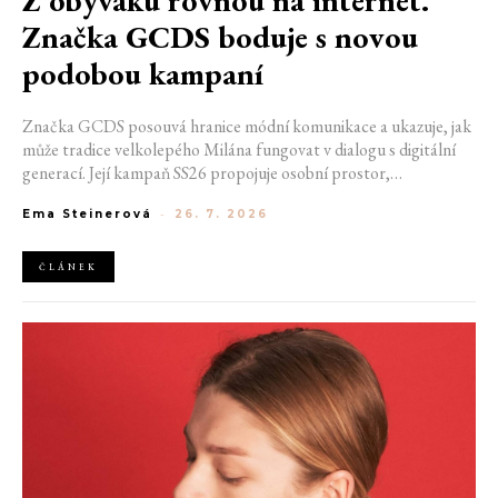
Z obýváku rovnou na internet.
Značka GCDS boduje s novou
podobou kampaní
Značka GCDS posouvá hranice módní komunikace a ukazuje, jak
může tradice velkolepého Milána fungovat v dialogu s digitální
generací. Její kampaň SS26 propojuje osobní prostor,
internetovou kulturu a hravý vizuální jazyk. Odráží způsob, jakým
Ema Steinerová
-
26. 7. 2026
dnes módu vnímáme a sdílíme. Zároveň potvrzuje schopnost
GCDS reagovat na současné kulturní trendy a vytvářet
autentické spojení mezi módou, digitálním prostředím a
ČLÁNEK
každodenním životem mladé generace.