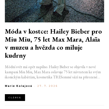
Móda v kostce: Hailey Bieber pro
Miu Miu, 75 let Max Mara, Alaïa
v muzeu a hvězda co miluje
kudrny
Módní svět má opět napilno. Hailey Bieber se objevila v nové
kampani Miu Miu, Max Mara oslavuje 75 let návratem ke svým
ikonickým kabátům, kosmetika TRESemmé sází na přirozené
kudrny v nové kampani s hercem Belmontem Cameli a v San
Marie Kolajová
-
27. 7. 2026
Franciscu připravují první velkou americkou retrospektivu
návrháře Azzedina Alaïi.
ČLÁNEK