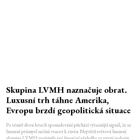
Skupina LVMH naznačuje obrat.
Luxusní trh táhne Amerika,
Evropu brzdí geopolitická situace
Po téměř dvou letech zpomalování přichází výraznější signál, že se
luxusní průmysl začíná vracet k růstu. Největší světová luxusní
skupina LVMH zveřejnila své finanční výsledky za první polovinu