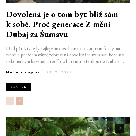
Dovolená je o tom být blíž sám
k sobě. Proč generace Z mění
Dubaj za Šumavu
Před pár lety byly nejlepším obsahem na Instagram fotky, na
nichž je performativně zobrazená dovolená v luxusním hotelu s
nekonečným bazénem, rooftop barem a letenkou do Dubaje.
Dnes sociální sítě zaplavují úplně jiné obrázky. Chata v Jizerských
Marie Kolajová
-
23. 7. 2026
horách. Ranní koupání v lomu. Výlet vlakem na Šumavu.
Nejlepším odpočinkem je jednoduše posedět s kamarády u ohně.
ČLÁNEK