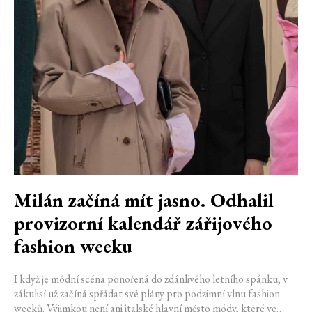
Milán začíná mít jasno. Odhalil
provizorní kalendář zářijového
fashion weeku
I když je módní scéna ponořená do zdánlivého letního spánku, v
zákulisí už začíná spřádat své plány pro podzimní vlnu fashion
weeků. Výjimkou není ani italské hlavní město módy, které ve