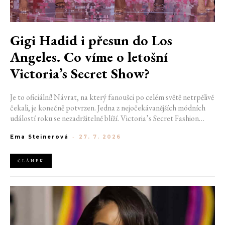
Gigi Hadid i přesun do Los
Angeles. Co víme o letošní
Victoria’s Secret Show?
Je to oficiální! Návrat, na který fanoušci po celém světě netrpělivě
čekali, je konečně potvrzen. Jedna z nejočekávanějších módních
událostí roku se nezadržitelně blíží. Victoria’s Secret Fashion
Show 2026 začíná odhalovat své první velké novinky. Pořadatelé
Ema Steinerová
-
27. 7. 2026
už potvrdili místo konání i jméno první modelky, která se letos
projde po ikonickém mole.
ČLÁNEK