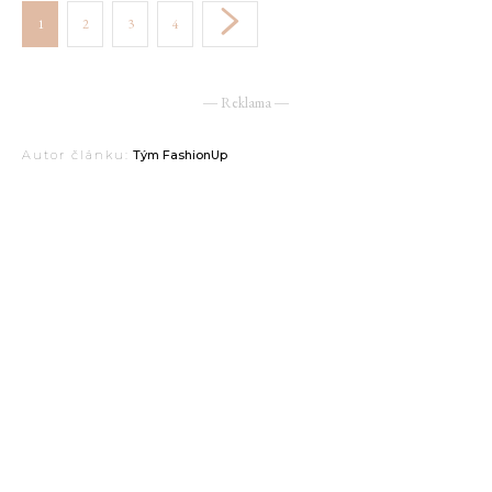
1
2
3
4
― Reklama ―
Autor článku:
Tým FashionUp