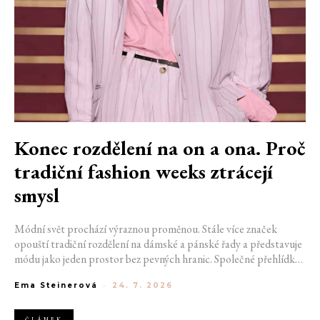
Konec rozdělení na on a ona. Proč
tradiční fashion weeks ztrácejí
smysl
Módní svět prochází výraznou proměnou. Stále více značek
opouští tradiční rozdělení na dámské a pánské řady a představuje
módu jako jeden prostor bez pevných hranic. Společné přehlídky,
propojené kolekce a rostoucí důraz na udržitelnost naznačují, že
Ema Steinerová
-
24. 7. 2026
klasické týdny módy mohou brzy vypadat úplně jinak.
ČLÁNEK