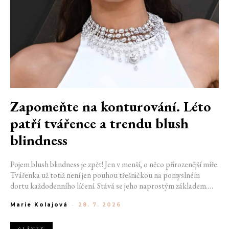
Zapomeňte na konturování. Léto
patří tvářence a trendu blush
blindness
Pojem blush blindness je zpět! Jen v menší, o něco přirozenější míře.
Tvářenka už totiž není jen pouhou třešničkou na pomyslném
dortu každodenního líčení. Stává se jeho naprostým základem.
Nahrazuje bronzer, často i rozjasňovač, a dodává obličeji svěžest,
Marie Kolajová
-
28. 7. 2026
kterou žádný jiný produkt napodobit neumí. Termín kdysi
používaný pro nechtěný make-up přešlap se tak stává aktuálním
trendem.