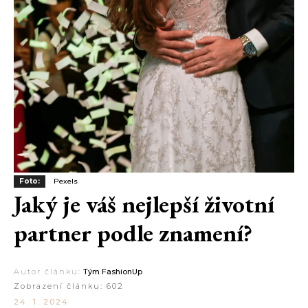
Foto:
Pexels
Jaký je váš nejlepší životní
partner podle znamení?
Autor článku:
Tým FashionUp
Zobrazení článku:
602
24. 1. 2024