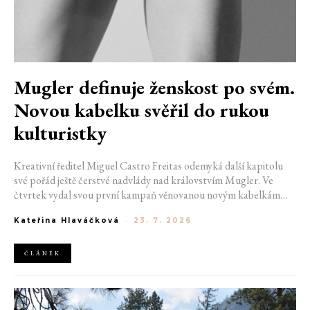
Mugler definuje ženskost po svém.
Novou kabelku svěřil do rukou
kulturistky
Kreativní ředitel Miguel Castro Freitas odemyká další kapitolu
své pořád ještě čerstvé nadvlády nad královstvím Mugler. Ve
čtvrtek vydal svou první kampaň věnovanou novým kabelkám
Aurora a Lua. Její vizuál hovoří přesně tím jazykem, s nímž návrhář
Kateřina Hlaváčková
-
23. 7. 2026
do módního domu dorazil. Umně mísí výrazy minulosti a dávných
kořenů, zatímco definuje moderní, silnou podobu ženskosti.
ČLÁNEK