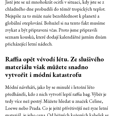
Jistě jste se už mnohokrát ocitli v situaci, kdy jste se z
chladného dne probudili do téměř tropických teplot.
Nejspíše za to může naše bezohlednost k planetě a
globální oteplování. Bohužel si na tento fakt musíme
zvykat a být připraveni včas. Proto jsme připravili
seznam kousků, které dodají kalendářně jarním dnům
přicházející letní nádech.
Raffia opět vévodí létu. Ze slušivého
materiálu však můžete
snadno
vytvořit i módní katastrofu
Módní návrháři, jako by se minulé i letošní léto
předháněli, kdo z nich vytvoří lepší raffia bag. Výběr je
tedy více než pestrý. Můžete hledat u značek Celine,
Loewe nebo Prada. Co je ještě přívětivější než ryze letní
materiál, je jeho cena. Od běžných kožených kabelek se