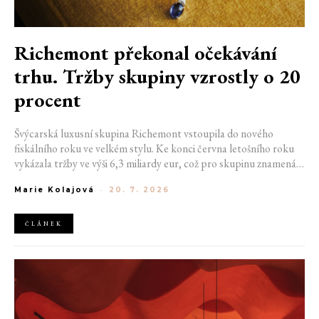
Richemont překonal očekávání
trhu. Tržby skupiny vzrostly o 20
procent
Švýcarská luxusní skupina Richemont vstoupila do nového
fiskálního roku ve velkém stylu. Ke konci června letošního roku
vykázala tržby ve výši 6,3 miliardy eur, což pro skupinu znamená
meziroční růst o 20 %. Tento úspěch ukazuje, že poptávka po
Marie Kolajová
-
20. 7. 2026
luxusním zůstává i přes přetrvávající ekonomickou nejistotu
mimořádně silná
ČLÁNEK