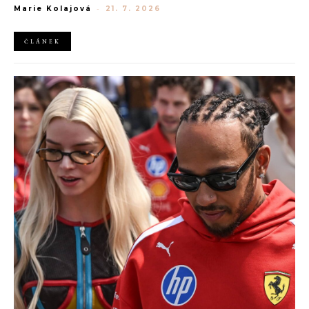
Marie Kolajová
-
21. 7. 2026
AliExpress.
ČLÁNEK