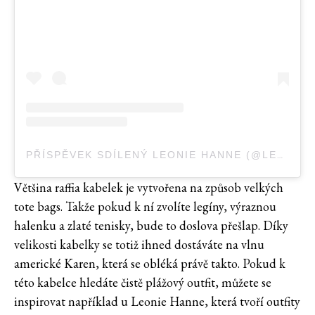
PŘÍSPĚVEK SDÍLENÝ LEONIE HANNE (@LEONIEHANNE)
Většina raffia kabelek je vytvořena na způsob velkých
tote bags. Takže pokud k ní zvolíte legíny, výraznou
halenku a zlaté tenisky, bude to doslova přešlap. Díky
velikosti kabelky se totiž ihned dostáváte na vlnu
americké Karen, která se obléká právě takto. Pokud k
této kabelce hledáte čistě plážový outfit, můžete se
inspirovat například u Leonie Hanne, která tvoří outfity