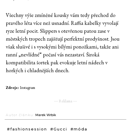
Všechny výše zmíněné kousky vám tedy přechod do
pravého léta více než usnadní. Raffia kabelky vyvolají
ryze letní pocit. Slippers s otevřenou patou zase v
městských tropech zajišťují perfektní prodyšnost. Jsou
však slušivé i s vysokými bílými ponožkami, takže ani
ranní „nevlídné“ počasí vás nezastaví. Široká
kompatibilita šortek pak evokuje letní nádech v
horkých i chladnějších dnech.
Zdroje:
Instagram
― Reklama ―
Autor článku:
Marek Wrbik
#fashionsession
#Gucci
#móda