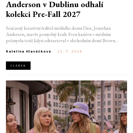
Anderson v Dublinu odhalí
kolekci Pre-Fall 2027
Současný kreativní ředitel módního domu Dior, Jonathan
Anderson, uzavře pomyslný kruh. Svou kariéru v módním
průmyslu totiž kdysi odstartoval v obchodním domě Brown
Thomas v Dublinu. Nyní se do hlavního města Irska navrátí v čele
Kateřina Hlaváčková
-
22. 7. 2026
jedné z největších luxusních značek světa. V prosinci totiž v
prostorách ikonické Trinity College odhalí očekávanou řadu Pre-
Fall 2027.
ČLÁNEK