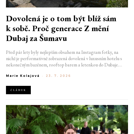
Dovolená je o tom být blíž sám
k sobě. Proč generace Z mění
Dubaj za Šumavu
Před pár lety byly nejlepším obsahem na Instagram fotky, na
nichž je performativně zobrazená dovolená v luxusním hotelu s
nekonečným bazénem, rooftop barem a letenkou do Dubaje.
Dnes sociální sítě zaplavují úplně jiné obrázky. Chata v Jizerských
Marie Kolajová
-
23. 7. 2026
horách. Ranní koupání v lomu. Výlet vlakem na Šumavu.
Nejlepším odpočinkem je jednoduše posedět s kamarády u ohně.
ČLÁNEK