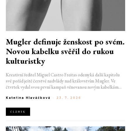
Mugler definuje ženskost po svém.
Novou kabelku svěřil do rukou
kulturistky
Kreativní ředitel Miguel Castro Freitas odemyká další kapitolu
své pořád ještě čerstvé nadvlády nad královstvím Mugler. Ve
čtvrtek vydal svou první kampaň věnovanou novým kabelkám
Aurora a Lua. Její vizuál hovoří přesně tím jazykem, s nímž návrhář
Kateřina Hlaváčková
-
23. 7. 2026
do módního domu dorazil. Umně mísí výrazy minulosti a dávných
kořenů, zatímco definuje moderní, silnou podobu ženskosti.
ČLÁNEK