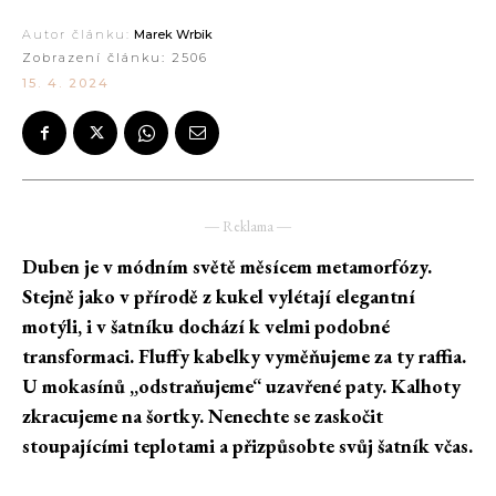
Autor článku:
Marek Wrbik
Zobrazení článku:
2506
15. 4. 2024
― Reklama ―
Duben je v módním světě měsícem metamorfózy.
Stejně jako v přírodě z kukel vylétají elegantní
motýli, i v šatníku dochází k velmi podobné
transformaci. Fluffy kabelky vyměňujeme za ty raffia.
U mokasínů „odstraňujeme“ uzavřené paty. Kalhoty
zkracujeme na šortky. Nenechte se zaskočit
stoupajícími teplotami a přizpůsobte svůj šatník včas.