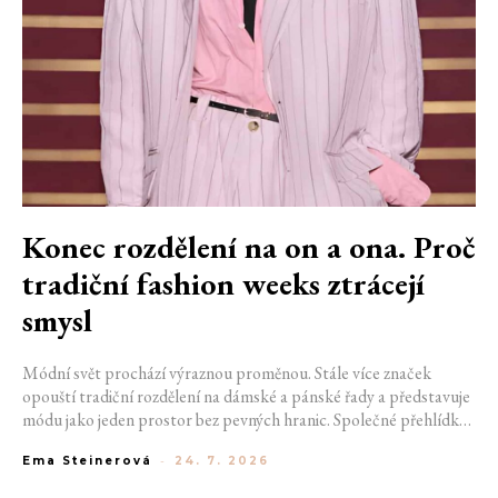
Konec rozdělení na on a ona. Proč
tradiční fashion weeks ztrácejí
smysl
Módní svět prochází výraznou proměnou. Stále více značek
opouští tradiční rozdělení na dámské a pánské řady a představuje
módu jako jeden prostor bez pevných hranic. Společné přehlídky,
propojené kolekce a rostoucí důraz na udržitelnost naznačují, že
Ema Steinerová
-
24. 7. 2026
klasické týdny módy mohou brzy vypadat úplně jinak.