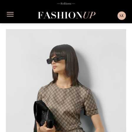
― Reklama ―