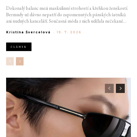
Dokonalý balanc mezi maskulinní strohostí a křehkou ženskostí.
Bermudy už dávno nepatří do zapomenutých pánských šatníků
ani nudných kanceláří. Současná móda z nich udělala nečekaně
sexy záležitost, která si mistrovsky pohrává s proporcemi a posílá
Kristína Švercelová
-
19. 7. 2026
minisukně na vedlejší kolej. Tento kousek opouští škatulku
tátovské nostalgie a pod taktovkou předních módních domů se
stává nejsilnějším manifestem moderní nonšalance letošního léta.
ČLÁNEK