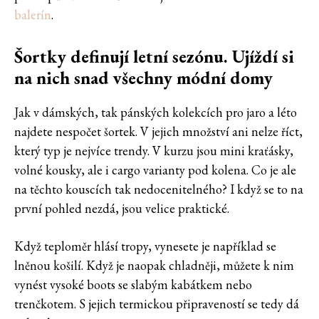
balerín
.
Šortky definují letní sezónu. Ujíždí si
na nich snad všechny módní domy
Jak v dámských, tak pánských kolekcích pro jaro a léto
najdete nespočet šortek. V jejich množství ani nelze říct,
který typ je nejvíce trendy. V kurzu jsou mini kraťásky,
volné kousky, ale i cargo varianty pod kolena. Co je ale
na těchto kouscích tak nedocenitelného? I když se to na
první pohled nezdá, jsou velice praktické.
Když teploměr hlásí tropy, vynesete je například se
lněnou košilí. Když je naopak chladněji, můžete k nim
vynést vysoké boots se slabým kabátkem nebo
trenčkotem. S jejich termickou připraveností se tedy dá