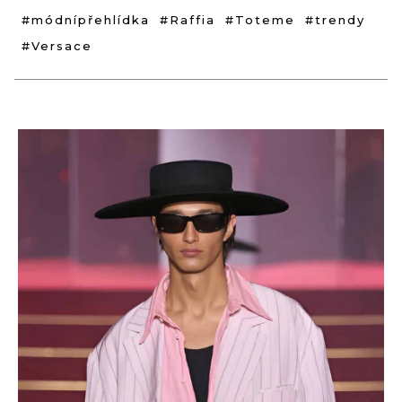
#módnípřehlídka
#Raffia
#Toteme
#trendy
#Versace