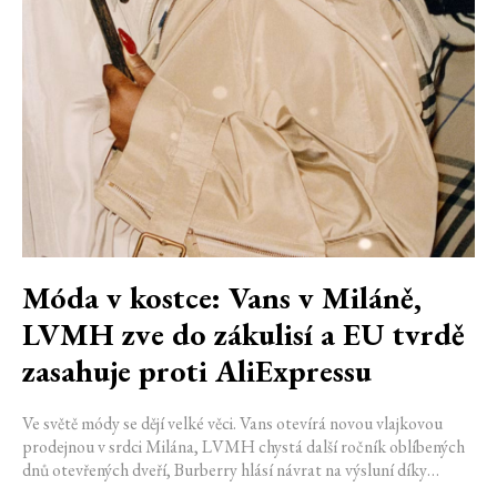
Móda v kostce: Vans v Miláně,
LVMH zve do zákulisí a EU tvrdě
zasahuje proti AliExpressu
Ve světě módy se dějí velké věci. Vans otevírá novou vlajkovou
prodejnou v srdci Milána, LVMH chystá další ročník oblíbených
dnů otevřených dveří, Burberry hlásí návrat na výsluní díky
generaci Z a Evropská unie udělila rekordní pokutu platformě