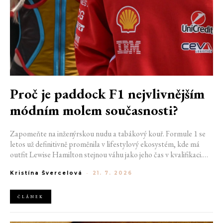
Proč je paddock F1 nejvlivnějším
módním molem současnosti?
Zapomeňte na inženýrskou nudu a tabákový kouř. Formule 1 se
letos už definitivně proměnila v lifestylový ekosystém, kde má
outfit Lewise Hamilton stejnou váhu jako jeho čas v kvalifikaci.
Díky miliardovému spojení s luxusním gigantem LVMH, vlivu
Kristína Švercelová
-
21. 7. 2026
nové generace influencerů a fenoménu manželek a partnerek
závodníků (WAGs) už F1 neprodává jen vteřiny napětí na startu,
ale příslušnost k nejrychlejší fashion komunitě světa. Jak se z
ČLÁNEK
"Racing Core" stala uniforma ulice a proč nás drama v paddocku
baví často i víc než samotné závody?