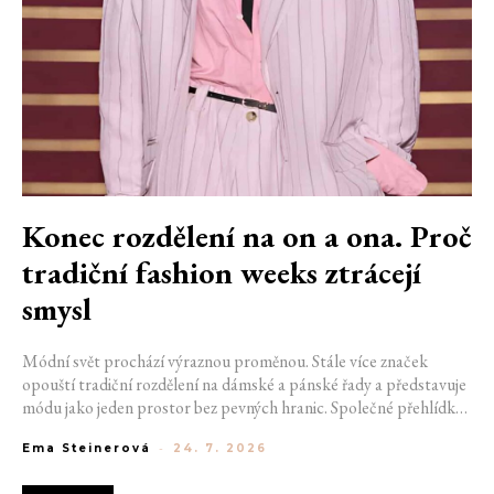
Konec rozdělení na on a ona. Proč
tradiční fashion weeks ztrácejí
smysl
Módní svět prochází výraznou proměnou. Stále více značek
opouští tradiční rozdělení na dámské a pánské řady a představuje
módu jako jeden prostor bez pevných hranic. Společné přehlídky,
propojené kolekce a rostoucí důraz na udržitelnost naznačují, že
Ema Steinerová
-
24. 7. 2026
klasické týdny módy mohou brzy vypadat úplně jinak.