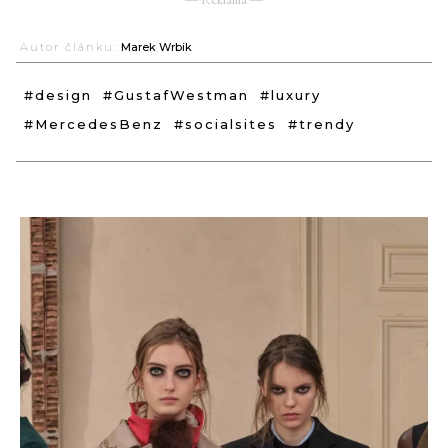
Autor článku:
Marek Wrbik
#design
#GustafWestman
#luxury
#MercedesBenz
#socialsites
#trendy