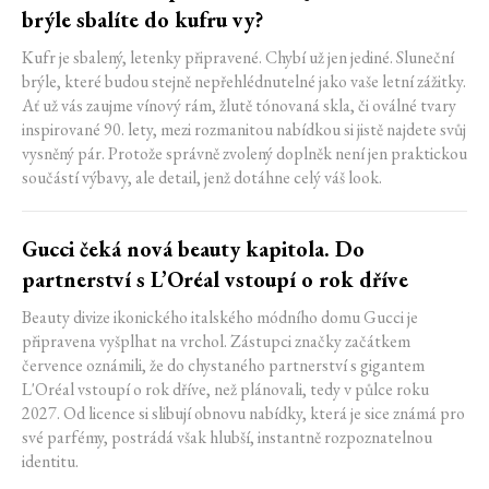
brýle sbalíte do kufru vy?
Kufr je sbalený, letenky připravené. Chybí už jen jediné. Sluneční
brýle, které budou stejně nepřehlédnutelné jako vaše letní zážitky.
Ať už vás zaujme vínový rám, žlutě tónovaná skla, či oválné tvary
inspirované 90. lety, mezi rozmanitou nabídkou si jistě najdete svůj
vysněný pár. Protože správně zvolený doplněk není jen praktickou
součástí výbavy, ale detail, jenž dotáhne celý váš look.
Gucci čeká nová beauty kapitola. Do
partnerství s L’Oréal vstoupí o rok dříve
Beauty divize ikonického italského módního domu Gucci je
připravena vyšplhat na vrchol. Zástupci značky začátkem
července oznámili, že do chystaného partnerství s gigantem
L'Oréal vstoupí o rok dříve, než plánovali, tedy v půlce roku
2027. Od licence si slibují obnovu nabídky, která je sice známá pro
své parfémy, postrádá však hlubší, instantně rozpoznatelnou
identitu.