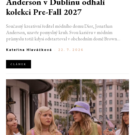
Anderson v Dublinu odhalí
kolekci Pre-Fall 2027
Současný kreativní ředitel módního domu Dior, Jonathan
Anderson, uzavře pomyslný kruh. Svou kariéru v módním
průmyslu totiž kdysi odstartoval v obchodním domě Brown
Thomas v Dublinu. Nyní se do hlavního města Irska navrátí v čele
Kateřina Hlaváčková
-
22. 7. 2026
jedné z největších luxusních značek světa. V prosinci totiž v
prostorách ikonické Trinity College odhalí očekávanou řadu Pre-
Fall 2027.
ČLÁNEK