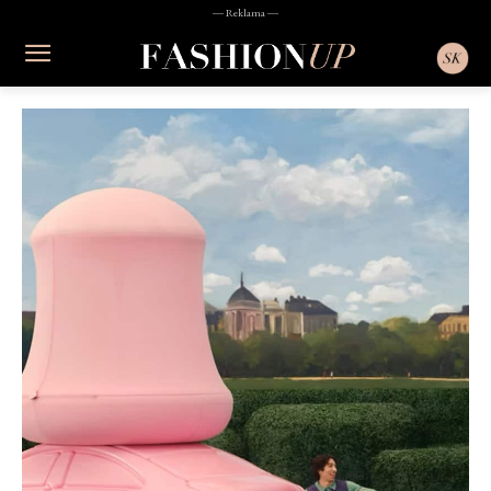
― Reklama ―