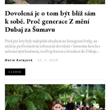
Dovolená je o tom být blíž sám
k sobě. Proč generace Z mění
Dubaj za Šumavu
Před pár lety byly nejlepším obsahem na Instagram fotky, na
nichž je performativně zobrazená dovolená v luxusním hotelu s
nekonečným bazénem, rooftop barem a letenkou do Dubaje.
Dnes sociální sítě zaplavují úplně jiné obrázky. Chata v Jizerských
Marie Kolajová
-
23. 7. 2026
horách. Ranní koupání v lomu. Výlet vlakem na Šumavu.
Nejlepším odpočinkem je jednoduše posedět s kamarády u ohně.
ČLÁNEK