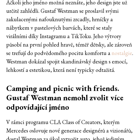
Ačkoli jeho jméno možná neznáte, jeho design jste už
určitě zahlédli. Gustaf Westman se proslavil svými
zakulacenými nafouknutými zrcadly, hrníčky a
nábytkem v pastelových barvách, které se staly
virálními díky Instagramu a TikToku. Jeho výtvory
působí na první pohled hravě, téměř dětsky, ale zároveň
se trefují do podvědomého pocitu komfortu a
nostalgie
.
Westman dokázal spojit skandinávský design s emocí,
lehkostí a estetikou, která není typicky odtažitá.
Camping and picnic with friends.
Gustaf Westman nemohl zvolit více
odpovídající jméno
V rámci programu CLA Class of Creators, kterým
Mercedes oslovuje nové generace designérů a vizionářů,
dostal Westman za úkol vytvořit auto, jehož jediným