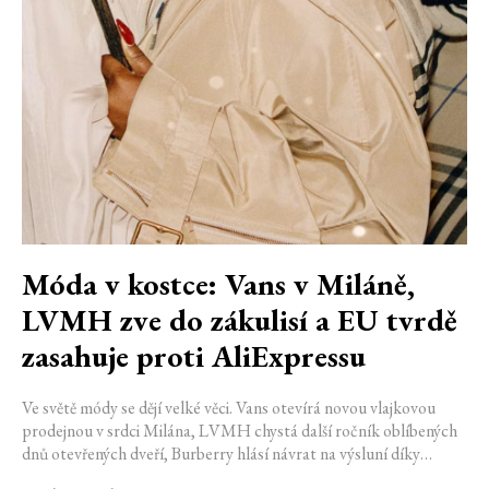
Móda v kostce: Vans v Miláně,
LVMH zve do zákulisí a EU tvrdě
zasahuje proti AliExpressu
Ve světě módy se dějí velké věci. Vans otevírá novou vlajkovou
prodejnou v srdci Milána, LVMH chystá další ročník oblíbených
dnů otevřených dveří, Burberry hlásí návrat na výsluní díky
generaci Z a Evropská unie udělila rekordní pokutu platformě