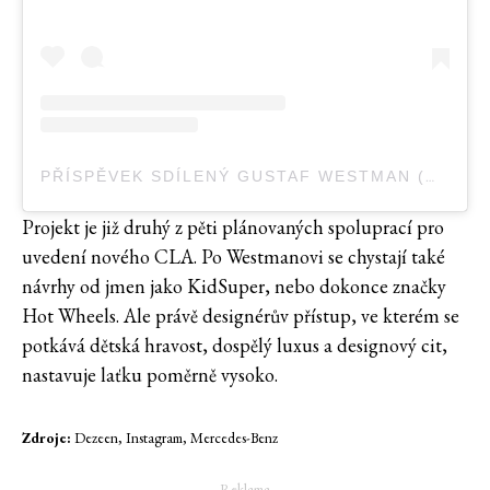
PŘÍSPĚVEK SDÍLENÝ GUSTAF WESTMAN (@GUSTAFWESTMAN)
Projekt je již druhý z pěti plánovaných spoluprací pro
uvedení nového CLA. Po Westmanovi se chystají také
návrhy od jmen jako KidSuper, nebo dokonce značky
Hot Wheels. Ale právě designérův přístup, ve kterém se
potkává dětská hravost, dospělý luxus a designový cit,
nastavuje laťku poměrně vysoko.
Zdroje:
Dezeen, Instagram, Mercedes-Benz
― Reklama ―