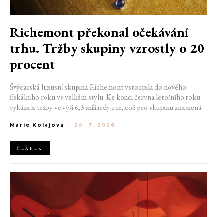
Richemont překonal očekávání
trhu. Tržby skupiny vzrostly o 20
procent
Švýcarská luxusní skupina Richemont vstoupila do nového
fiskálního roku ve velkém stylu. Ke konci června letošního roku
vykázala tržby ve výši 6,3 miliardy eur, což pro skupinu znamená
meziroční růst o 20 %. Tento úspěch ukazuje, že poptávka po
Marie Kolajová
-
20. 7. 2026
luxusním zůstává i přes přetrvávající ekonomickou nejistotu
mimořádně silná
ČLÁNEK