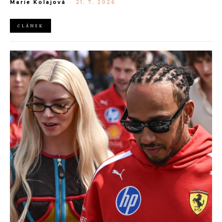
Marie Kolajová
-
21. 7. 2026
AliExpress.
ČLÁNEK