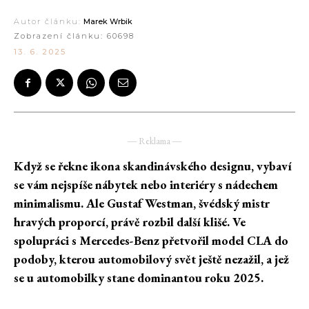
Autor článku:
Marek Wrbik
Zobrazení článku:
60698
13. 6. 2025
― Reklama ―
Když se řekne ikona skandinávského designu, vybaví
se vám nejspíše nábytek nebo interiéry s nádechem
minimalismu. Ale Gustaf Westman, švédský mistr
hravých proporcí, právě rozbil další klišé. Ve
spolupráci s Mercedes-Benz přetvořil model CLA do
podoby, kterou automobilový svět ještě nezažil, a jež
se u automobilky stane dominantou roku 2025.