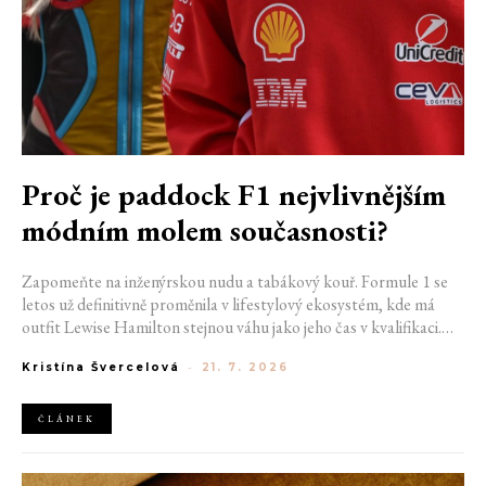
Proč je paddock F1 nejvlivnějším
módním molem současnosti?
Zapomeňte na inženýrskou nudu a tabákový kouř. Formule 1 se
letos už definitivně proměnila v lifestylový ekosystém, kde má
outfit Lewise Hamilton stejnou váhu jako jeho čas v kvalifikaci.
Díky miliardovému spojení s luxusním gigantem LVMH, vlivu
Kristína Švercelová
-
21. 7. 2026
nové generace influencerů a fenoménu manželek a partnerek
závodníků (WAGs) už F1 neprodává jen vteřiny napětí na startu,
ale příslušnost k nejrychlejší fashion komunitě světa. Jak se z
ČLÁNEK
"Racing Core" stala uniforma ulice a proč nás drama v paddocku
baví často i víc než samotné závody?