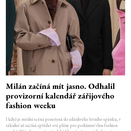
Milán začíná mít jasno. Odhalil
provizorní kalendář zářijového
fashion weeku
I když je módní scéna ponořená do zdánlivého letního spánku, v
zákulisí už začíná spřádat své plány pro podzimní vlnu fashion