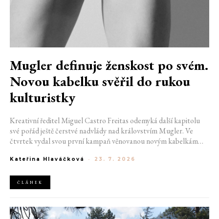
Mugler definuje ženskost po svém.
Novou kabelku svěřil do rukou
kulturistky
Kreativní ředitel Miguel Castro Freitas odemyká další kapitolu
své pořád ještě čerstvé nadvlády nad královstvím Mugler. Ve
čtvrtek vydal svou první kampaň věnovanou novým kabelkám
Aurora a Lua. Její vizuál hovoří přesně tím jazykem, s nímž návrhář
Kateřina Hlaváčková
-
23. 7. 2026
do módního domu dorazil. Umně mísí výrazy minulosti a dávných
kořenů, zatímco definuje moderní, silnou podobu ženskosti.
ČLÁNEK