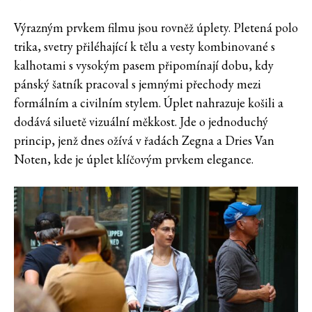
Výrazným prvkem filmu jsou rovněž úplety. Pletená polo
trika, svetry přiléhající k tělu a vesty kombinované s
kalhotami s vysokým pasem připomínají dobu, kdy
pánský šatník pracoval s jemnými přechody mezi
formálním a civilním stylem. Úplet nahrazuje košili a
dodává siluetě vizuální měkkost. Jde o jednoduchý
princip, jenž dnes ožívá v řadách Zegna a Dries Van
Noten, kde je úplet klíčovým prvkem elegance.