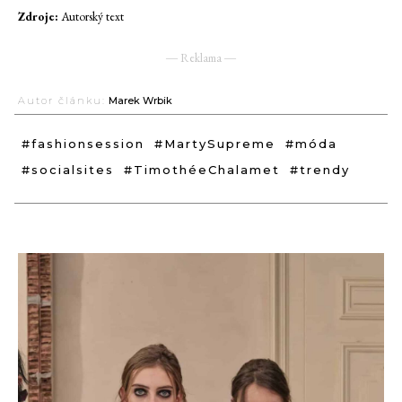
Zdroje:
Autorský text
― Reklama ―
Autor článku:
Marek Wrbik
#fashionsession
#MartySupreme
#móda
#socialsites
#TimothéeChalamet
#trendy