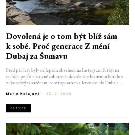
Dovolená je o tom být blíž sám
k sobě. Proč generace Z mění
Dubaj za Šumavu
Před pár lety byly nejlepším obsahem na Instagram fotky, na
nichž je performativně zobrazená dovolená v luxusním hotelu s
nekonečným bazénem, rooftop barem a letenkou do Dubaje.
Dnes sociální sítě zaplavují úplně jiné obrázky. Chata v Jizerských
Marie Kolajová
-
23. 7. 2026
horách. Ranní koupání v lomu. Výlet vlakem na Šumavu.
Nejlepším odpočinkem je jednoduše posedět s kamarády u ohně.
ČLÁNEK