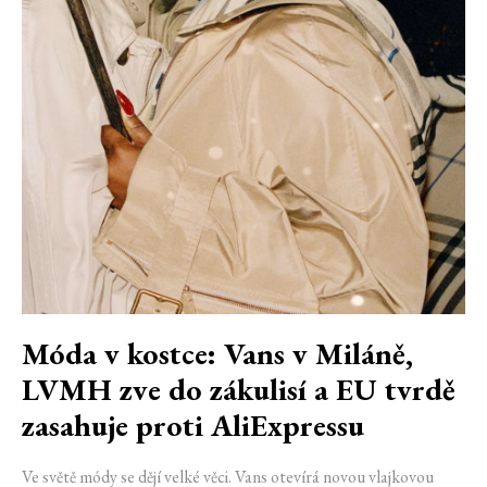
Móda v kostce: Vans v Miláně,
LVMH zve do zákulisí a EU tvrdě
zasahuje proti AliExpressu
Ve světě módy se dějí velké věci. Vans otevírá novou vlajkovou