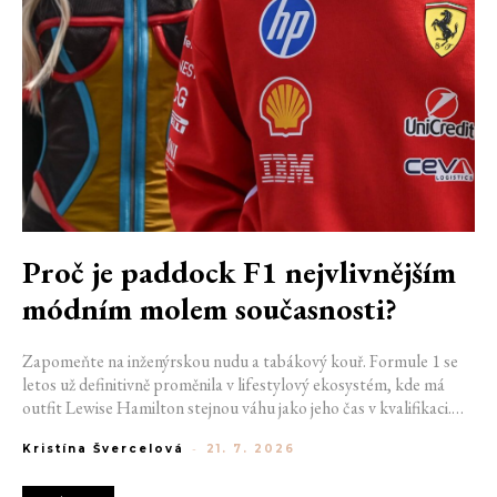
Proč je paddock F1 nejvlivnějším
módním molem současnosti?
Zapomeňte na inženýrskou nudu a tabákový kouř. Formule 1 se
letos už definitivně proměnila v lifestylový ekosystém, kde má
outfit Lewise Hamilton stejnou váhu jako jeho čas v kvalifikaci.
Díky miliardovému spojení s luxusním gigantem LVMH, vlivu
Kristína Švercelová
-
21. 7. 2026
nové generace influencerů a fenoménu manželek a partnerek
závodníků (WAGs) už F1 neprodává jen vteřiny napětí na startu,