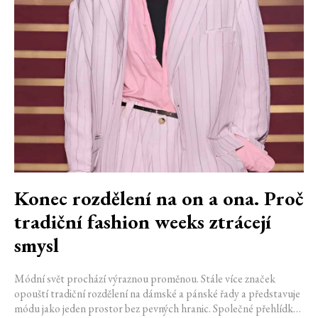
Konec rozdělení na on a ona. Proč
tradiční fashion weeks ztrácejí
smysl
Módní svět prochází výraznou proměnou. Stále více značek
opouští tradiční rozdělení na dámské a pánské řady a představuje
módu jako jeden prostor bez pevných hranic. Společné přehlídky,