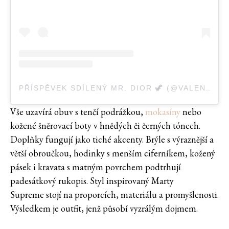
PŘÍSPĚVEK SDÍLENÝ MR. DIOR 🦖 (@VALENTINOXDIOR)
Vše uzavírá obuv s tenčí podrážkou,
mokasíny
nebo
kožené šněrovací boty v hnědých či černých tónech.
Doplňky fungují jako tiché akcenty. Brýle s výraznější a
větší obroučkou, hodinky s menším ciferníkem, kožený
pásek i kravata s matným povrchem podtrhují
padesátkový rukopis. Styl inspirovaný Marty
Supreme stojí na proporcích, materiálu a promyšlenosti.
Výsledkem je outfit, jenž působí vyzrálým dojmem.