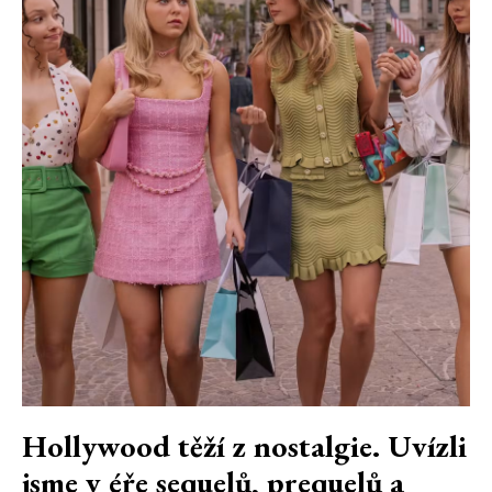
Hollywood těží z nostalgie. Uvízli
jsme v éře sequelů, prequelů a