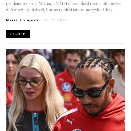
prodejnou v srdci Milána, LVMH chystá další ročník oblíbených
dnů otevřených dveří, Burberry hlásí návrat na výsluní díky
generaci Z a Evropská unie udělila rekordní pokutu platformě
Marie Kolajová
-
21. 7. 2026
AliExpress.
ČLÁNEK