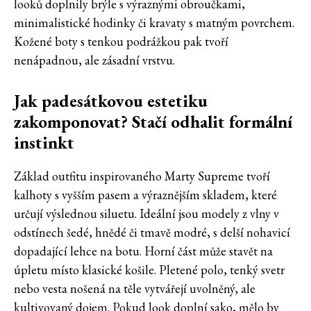
looků doplnily brýle s výraznými obroučkami,
minimalistické hodinky či kravaty s matným povrchem.
Kožené boty s tenkou podrážkou pak tvoří
nenápadnou, ale zásadní vrstvu.
Jak padesátkovou estetiku
zakomponovat? Stačí odhalit formální
instinkt
Základ outfitu inspirovaného Marty Supreme tvoří
kalhoty s vyšším pasem a výraznějším skladem, které
určují výslednou siluetu. Ideální jsou modely z vlny v
odstínech šedé, hnědé či tmavě modré, s delší nohavicí
dopadající lehce na botu. Horní část může stavět na
úpletu místo klasické košile. Pletené polo, tenký svetr
nebo vesta nošená na těle vytvářejí uvolněný, ale
kultivovaný dojem. Pokud look doplní sako, mělo by