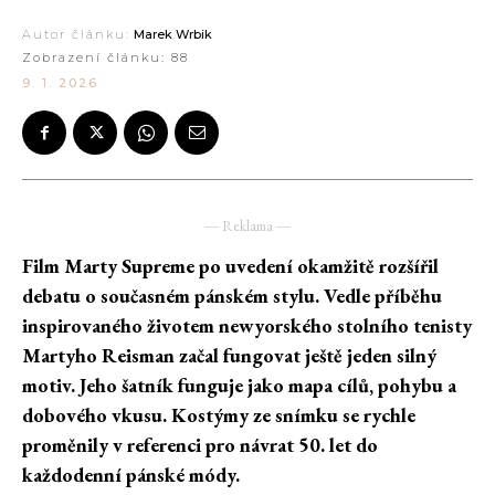
Autor článku:
Marek Wrbik
Zobrazení článku:
88
9. 1. 2026
― Reklama ―
Film Marty Supreme po uvedení okamžitě rozšířil
debatu o současném pánském stylu. Vedle příběhu
inspirovaného životem newyorského stolního tenisty
Martyho Reisman začal fungovat ještě jeden silný
motiv. Jeho šatník funguje jako mapa cílů, pohybu a
dobového vkusu. Kostýmy ze snímku se rychle
proměnily v referenci pro návrat 50. let do
každodenní pánské
módy.