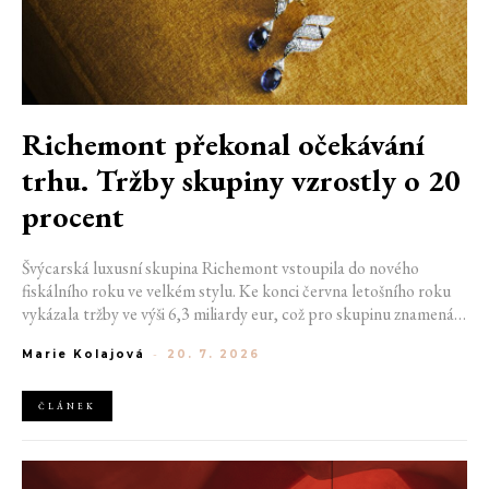
Richemont překonal očekávání
trhu. Tržby skupiny vzrostly o 20
procent
Švýcarská luxusní skupina Richemont vstoupila do nového
fiskálního roku ve velkém stylu. Ke konci června letošního roku
vykázala tržby ve výši 6,3 miliardy eur, což pro skupinu znamená
meziroční růst o 20 %. Tento úspěch ukazuje, že poptávka po
Marie Kolajová
-
20. 7. 2026
luxusním zůstává i přes přetrvávající ekonomickou nejistotu
mimořádně silná
ČLÁNEK