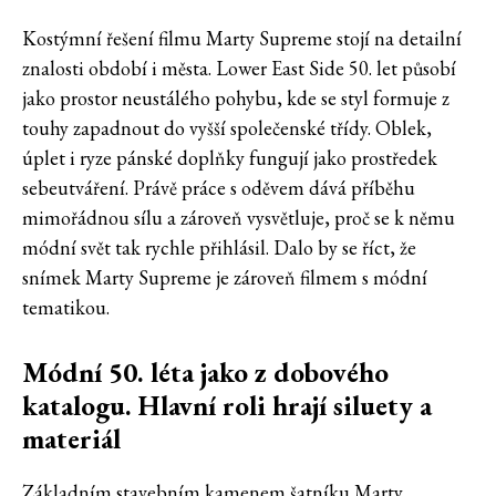
Kostýmní řešení filmu Marty Supreme stojí na detailní
znalosti období i města. Lower East Side 50. let působí
jako prostor neustálého pohybu, kde se styl formuje z
touhy zapadnout do vyšší společenské třídy. Oblek,
úplet i ryze pánské doplňky fungují jako prostředek
sebeutváření. Právě práce s oděvem dává příběhu
mimořádnou sílu a zároveň vysvětluje, proč se k němu
módní svět tak rychle přihlásil. Dalo by se říct, že
snímek Marty Supreme je zároveň filmem s módní
tematikou.
Módní 50. léta jako z dobového
katalogu. Hlavní roli hrají siluety a
materiál
Základním stavebním kamenem šatníku Marty