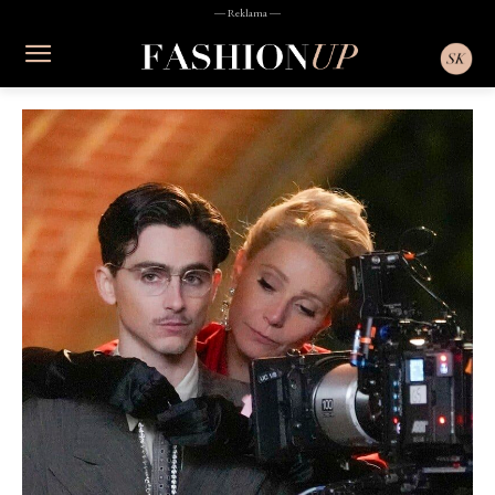
― Reklama ―