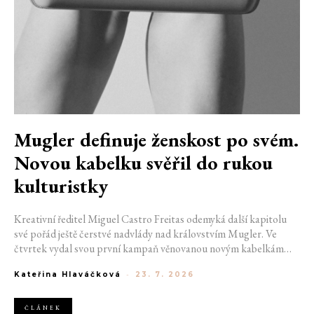
Mugler definuje ženskost po svém.
Novou kabelku svěřil do rukou
kulturistky
Kreativní ředitel Miguel Castro Freitas odemyká další kapitolu
své pořád ještě čerstvé nadvlády nad královstvím Mugler. Ve
čtvrtek vydal svou první kampaň věnovanou novým kabelkám
Aurora a Lua. Její vizuál hovoří přesně tím jazykem, s nímž návrhář
Kateřina Hlaváčková
-
23. 7. 2026
do módního domu dorazil. Umně mísí výrazy minulosti a dávných
kořenů, zatímco definuje moderní, silnou podobu ženskosti.
ČLÁNEK