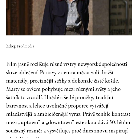
Zdroj: Profimedia
Film jasně rozlišuje různé vrstvy newyorské společnosti
skrze oblečení. Postavy z centra města volí dražší
materiály, preciznější střihy a dokonale čisté košile.
Marty se ovšem pohybuje mezi různými světy a jeho
šatník to zrcadlí. Hnědé a šedé proužky, tradiční
barevnost a lehce uvolněné proporce vytvářejí
mladistvější a ambicióznější výraz. Právě tenhle kontrast
mezi „uptown“ a „downtown“ estetikou dává 50. létům
současný rozměr a vysvětluje, proč dnes znovu inspirují