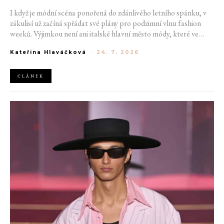
I když je módní scéna ponořená do zdánlivého letního spánku, v
zákulisí už začíná spřádat své plány pro podzimní vlnu fashion
weeků. Výjimkou není ani italské hlavní město módy, které ve
čtvrtek odhalilo provizorní kalendář chystaných show. Milán od
Kateřina Hlaváčková
-
24. 7. 2026
22. do 28. září přivítá tradiční jména, pozornost však zaměří
především na debut nových kreativních ředitelů značky
Moschino.
ČLÁNEK