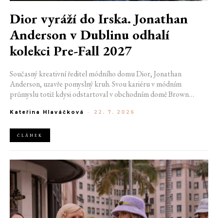
Dior vyráží do Irska. Jonathan
Anderson v Dublinu odhalí
kolekci Pre-Fall 2027
Současný kreativní ředitel módního domu Dior, Jonathan
Anderson, uzavře pomyslný kruh. Svou kariéru v módním
průmyslu totiž kdysi odstartoval v obchodním domě Brown
Thomas v Dublinu. Nyní se do hlavního města Irska navrátí v čele
Kateřina Hlaváčková
-
22. 7. 2026
jedné z největších luxusních značek světa. V prosinci totiž v
prostorách ikonické Trinity College odhalí očekávanou řadu Pre-
Fall 2027.
ČLÁNEK