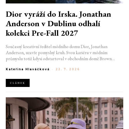
Dior vyráží do Irska. Jonathan
Anderson v Dublinu odhalí
kolekci Pre-Fall 2027
Současný kreativní ředitel módního domu Dior, Jonathan
Anderson, uzavře pomyslný kruh. Svou kariéru v módním
průmyslu totiž kdysi odstartoval v obchodním domě Brown
Thomas v Dublinu. Nyní se do hlavního města Irska navrátí v čele
Kateřina Hlaváčková
-
22. 7. 2026
jedné z největších luxusních značek světa. V prosinci totiž v
prostorách ikonické Trinity College odhalí očekávanou řadu Pre-
Fall 2027.
ČLÁNEK