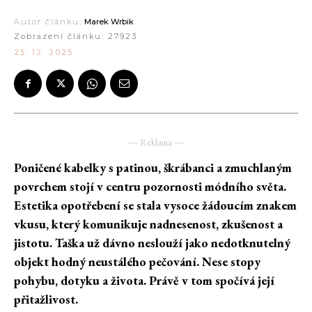
Autor článku:
Marek Wrbik
Zobrazení článku:
27923
25. 12. 2025
― Reklama ―
Poničené kabelky s patinou, škrábanci a zmuchlaným
povrchem stojí v centru pozornosti módního světa.
Estetika opotřebení se stala vysoce žádoucím znakem
vkusu, který komunikuje nadnesenost, zkušenost a
jistotu. Taška už dávno neslouží jako nedotknutelný
objekt hodný neustálého pečování. Nese stopy
pohybu, dotyku a života. Právě v tom spočívá její
přitažlivost.