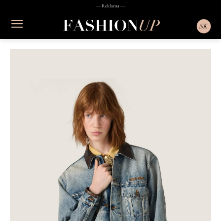
― Reklama ―