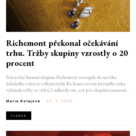
Richemont překonal očekávání
trhu. Tržby skupiny vzrostly o 20
procent
Švýcarská luxusní skupina Richemont vstoupila do nového
fiskálního roku ve velkém stylu. Ke konci června letošního roku
vykázala tržby ve výši 6,3 miliardy eur, což pro skupinu znamená
meziroční růst o 20 %. Tento úspěch ukazuje, že poptávka po
Marie Kolajová
-
20. 7. 2026
luxusním zůstává i přes přetrvávající ekonomickou nejistotu
mimořádně silná
ČLÁNEK