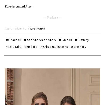
Zdroje:
Autorský text
― Reklama ―
Autor článku:
Marek Wrbik
#Chanel
#fashionsession
#Gucci
#luxury
#MiuMiu
#móda
#OlsenSisters
#trendy