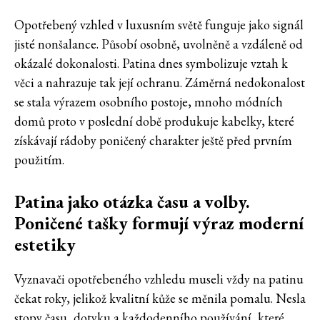
Opotřebený vzhled v luxusním světě funguje jako signál
jisté nonšalance. Působí osobně, uvolněně a vzdáleně od
okázalé dokonalosti. Patina dnes symbolizuje vztah k
věci a nahrazuje tak její ochranu. Záměrná nedokonalost
se stala výrazem osobního postoje, mnoho módních
domů proto v poslední době produkuje kabelky, které
získávají rádoby poničený charakter ještě před prvním
použitím.
Patina jako otázka času a volby.
Poničené tašky formují výraz moderní
estetiky
Vyznavači opotřebeného vzhledu museli vždy na patinu
čekat roky, jelikož kvalitní kůže se měnila pomalu. Nesla
stopy času, dotyku a každodenního používání, které