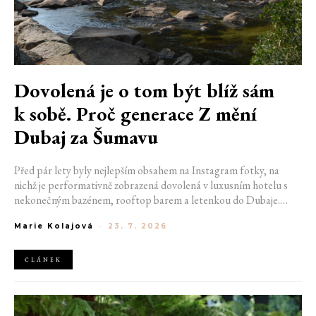
Dovolená je o tom být blíž sám
k sobě. Proč generace Z mění
Dubaj za Šumavu
Před pár lety byly nejlepším obsahem na Instagram fotky, na
nichž je performativně zobrazená dovolená v luxusním hotelu s
nekonečným bazénem, rooftop barem a letenkou do Dubaje.
Dnes sociální sítě zaplavují úplně jiné obrázky. Chata v Jizerských
Marie Kolajová
-
23. 7. 2026
horách. Ranní koupání v lomu. Výlet vlakem na Šumavu.
Nejlepším odpočinkem je jednoduše posedět s kamarády u ohně.
ČLÁNEK