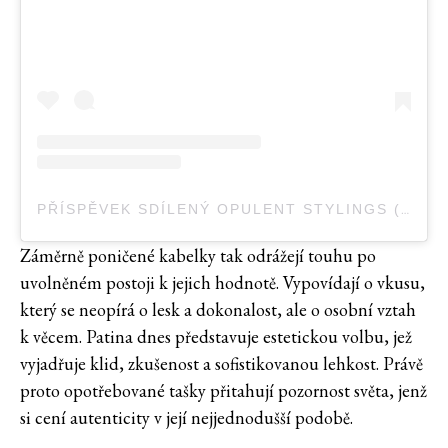
PŘÍSPĚVEK SDÍLENÝ OPULENT STYLINGS (@OPULENTSTYLINGS)
Záměrně poničené kabelky tak odrážejí touhu po
uvolněném postoji k jejich hodnotě. Vypovídají o vkusu,
který se neopírá o lesk a dokonalost, ale o osobní vztah
k věcem. Patina dnes představuje estetickou volbu, jež
vyjadřuje klid, zkušenost a sofistikovanou lehkost. Právě
proto opotřebované tašky přitahují pozornost světa, jenž
si cení autenticity v její nejjednodušší podobě.