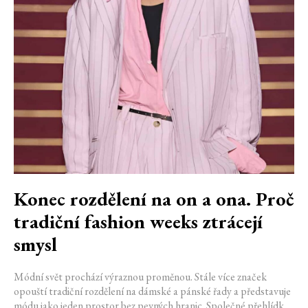
Konec rozdělení na on a ona. Proč
tradiční fashion weeks ztrácejí
smysl
Módní svět prochází výraznou proměnou. Stále více značek
opouští tradiční rozdělení na dámské a pánské řady a představuje
módu jako jeden prostor bez pevných hranic. Společné přehlídky,