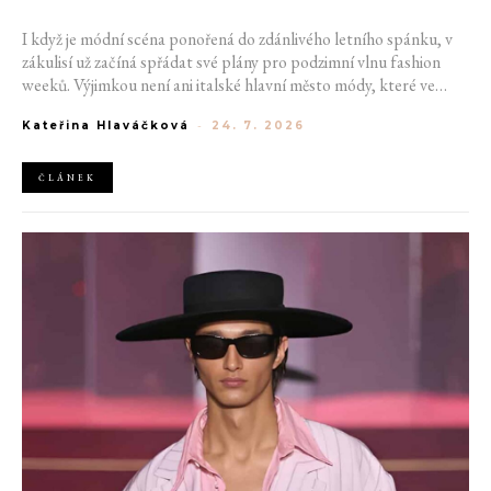
I když je módní scéna ponořená do zdánlivého letního spánku, v
zákulisí už začíná spřádat své plány pro podzimní vlnu fashion
weeků. Výjimkou není ani italské hlavní město módy, které ve
čtvrtek odhalilo provizorní kalendář chystaných show. Milán od
Kateřina Hlaváčková
-
24. 7. 2026
22. do 28. září přivítá tradiční jména, pozornost však zaměří
především na debut nových kreativních ředitelů značky
Moschino.
ČLÁNEK