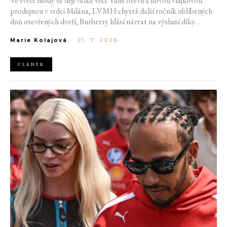
Ve světě módy se dějí velké věci. Vans otevírá novou vlajkovou
prodejnou v srdci Milána, LVMH chystá další ročník oblíbených
dnů otevřených dveří, Burberry hlásí návrat na výsluní díky
generaci Z a Evropská unie udělila rekordní pokutu platformě
Marie Kolajová
-
21. 7. 2026
AliExpress.
ČLÁNEK