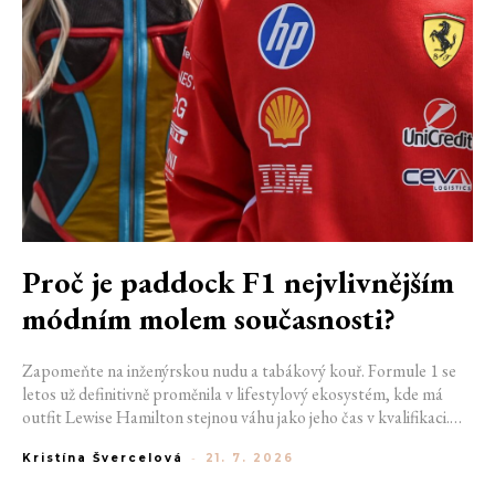
Proč je paddock F1 nejvlivnějším
módním molem současnosti?
Zapomeňte na inženýrskou nudu a tabákový kouř. Formule 1 se
letos už definitivně proměnila v lifestylový ekosystém, kde má
outfit Lewise Hamilton stejnou váhu jako jeho čas v kvalifikaci.
Díky miliardovému spojení s luxusním gigantem LVMH, vlivu
Kristína Švercelová
-
21. 7. 2026
nové generace influencerů a fenoménu manželek a partnerek
závodníků (WAGs) už F1 neprodává jen vteřiny napětí na startu,