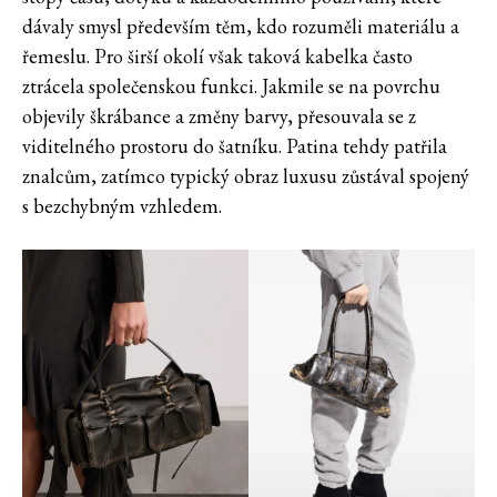
dávaly smysl především těm, kdo rozuměli materiálu a
řemeslu. Pro širší okolí však taková kabelka často
ztrácela společenskou funkci. Jakmile se na povrchu
objevily škrábance a změny barvy, přesouvala se z
viditelného prostoru do šatníku. Patina tehdy patřila
znalcům, zatímco typický obraz luxusu zůstával spojený
s bezchybným vzhledem.