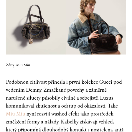
Zdroj: Miu Miu
Podobnou citlivost přinesla i první kolekce Gucci pod
vedením Demny. Zmačkané povrchy a záměrně
narušené siluety působily civilně a sebejistě. Luxus
komunikoval zkušenost a odstup od okázalosti. Také
Miu Miu
nyní rozvíjí washed efekt jako prostředek
změkčení formy a nálady. Kabelky získávají vzhled,
který připomíná dlouhodobý kontakt s nositelem, aniž