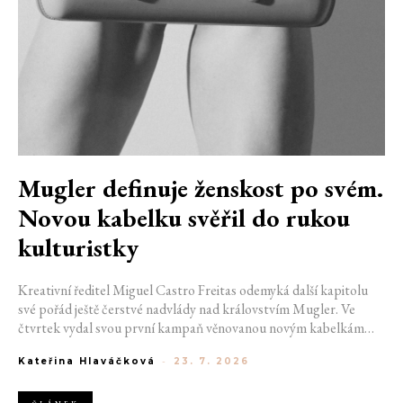
Mugler definuje ženskost po svém.
Novou kabelku svěřil do rukou
kulturistky
Kreativní ředitel Miguel Castro Freitas odemyká další kapitolu
své pořád ještě čerstvé nadvlády nad královstvím Mugler. Ve
čtvrtek vydal svou první kampaň věnovanou novým kabelkám
Aurora a Lua. Její vizuál hovoří přesně tím jazykem, s nímž návrhář
Kateřina Hlaváčková
-
23. 7. 2026
do módního domu dorazil. Umně mísí výrazy minulosti a dávných
kořenů, zatímco definuje moderní, silnou podobu ženskosti.