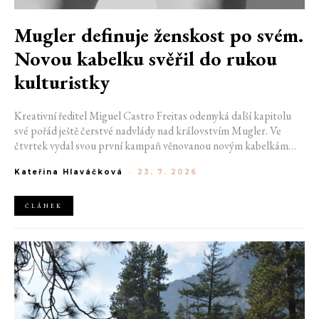
Mugler definuje ženskost po svém.
Novou kabelku svěřil do rukou
kulturistky
Kreativní ředitel Miguel Castro Freitas odemyká další kapitolu
své pořád ještě čerstvé nadvlády nad královstvím Mugler. Ve
čtvrtek vydal svou první kampaň věnovanou novým kabelkám
Aurora a Lua. Její vizuál hovoří přesně tím jazykem, s nímž návrhář
Kateřina Hlaváčková
-
23. 7. 2026
do módního domu dorazil. Umně mísí výrazy minulosti a dávných
kořenů, zatímco definuje moderní, silnou podobu ženskosti.
ČLÁNEK