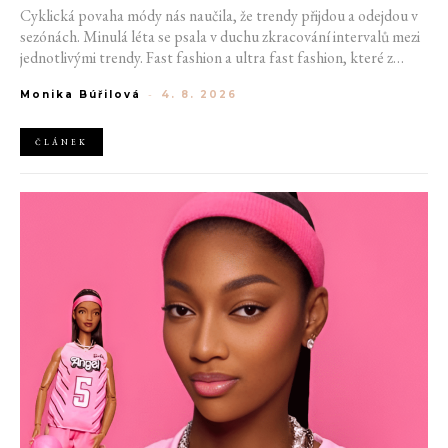
Cyklická povaha módy nás naučila, že trendy přijdou a odejdou v
sezónách. Minulá léta se psala v duchu zkracování intervalů mezi
jednotlivými trendy. Fast fashion a ultra fast fashion, které z
měnících se trendů těží, si v módním diskurzu rychle vytvořily
Monika Búřilová
-
4. 8. 2026
odpůrce. Teď se však zdá, že do světa módy vstupuje ještě děsivější
model. Proč algorithmic fashion znamená problém?
ČLÁNEK