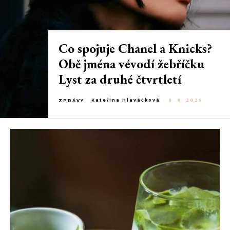
Co spojuje Chanel a Knicks?
Obě jména vévodí žebříčku
Lyst za druhé čtvrtletí
Kateřina Hlaváčková
-
5. 8. 2026
ZPRÁVY