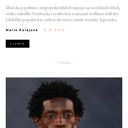
Matcha je jedním z nejpopulárnějších nápojů na sociálních sítích,
stálicí nabídky Starbucks i symbolem současné wellness kultury.
Globální popularita s sebou ale nese i stinné stránky. Japonsko
nestíhá vyrábět dostatek kvalitní matchy a v důsledku se proto
Marie Kolajová
-
5. 8. 2026
nyní mluví o celosvětové nedostupnosti oblíbeného drinku.
ČLÁNEK
― Reklama ―