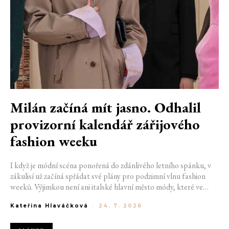
Milán začíná mít jasno. Odhalil
provizorní kalendář zářijového
fashion weeku
I když je módní scéna ponořená do zdánlivého letního spánku, v
zákulisí už začíná spřádat své plány pro podzimní vlnu fashion
weeků. Výjimkou není ani italské hlavní město módy, které ve
čtvrtek odhalilo provizorní kalendář chystaných show. Milán od
Kateřina Hlaváčková
-
24. 7. 2026
22. do 28. září přivítá tradiční jména, pozornost však zaměří
především na debut nových kreativních ředitelů značky