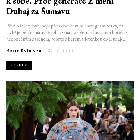
k sobě. Proč generace Z mění
Dubaj za Šumavu
Před pár lety byly nejlepším obsahem na Instagram fotky, na
nichž je performativně zobrazená dovolená v luxusním hotelu s
nekonečným bazénem, rooftop barem a letenkou do Dubaje.
Dnes sociální sítě zaplavují úplně jiné obrázky. Chata v Jizerských
Marie Kolajová
-
23. 7. 2026
horách. Ranní koupání v lomu. Výlet vlakem na Šumavu.
Nejlepším odpočinkem je jednoduše posedět s kamarády u ohně.
ČLÁNEK