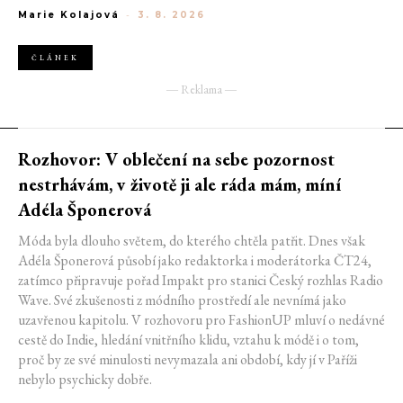
nebo TikTok, kde na vás z každého druhého příspěvku vykukuje
Marie Kolajová
-
3. 8. 2026
máslový croissant, miska plná šťavnatých jahod nebo dokonale
rozteklé máslo. Proč se z jídla najednou stalo něco, k čemu
aspirujeme?
ČLÁNEK
― Reklama ―
Rozhovor: V oblečení na sebe pozornost
nestrhávám, v životě ji ale ráda mám, míní
Adéla Šponerová
Móda byla dlouho světem, do kterého chtěla patřit. Dnes však
Adéla Šponerová působí jako redaktorka i moderátorka ČT24,
zatímco připravuje pořad Impakt pro stanici Český rozhlas Radio
Wave. Své zkušenosti z módního prostředí ale nevnímá jako
uzavřenou kapitolu. V rozhovoru pro FashionUP mluví o nedávné
cestě do Indie, hledání vnitřního klidu, vztahu k módě i o tom,
proč by ze své minulosti nevymazala ani období, kdy jí v Paříži
nebylo psychicky dobře.