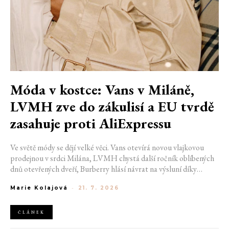
Móda v kostce: Vans v Miláně,
LVMH zve do zákulisí a EU tvrdě
zasahuje proti AliExpressu
Ve světě módy se dějí velké věci. Vans otevírá novou vlajkovou
prodejnou v srdci Milána, LVMH chystá další ročník oblíbených
dnů otevřených dveří, Burberry hlásí návrat na výsluní díky
generaci Z a Evropská unie udělila rekordní pokutu platformě
Marie Kolajová
-
21. 7. 2026
AliExpress.
ČLÁNEK