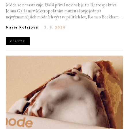
Móda se nezastavuje. Další příval novinek je tu. Retrospektiva
Johna Galliana v Metropolitním muzeu slibuje jednu z
nejvýznamnějších módních výstav příštích let, Romeo Beckham se
stává novou tváří denimu Tommy Hilfiger, značka Karl Lagerfeld
Marie Kolajová
-
3. 8. 2026
otevírá svou první kavárnu a Kate Spade sází na hudební hvězdu
Tylu
ČLÁNEK