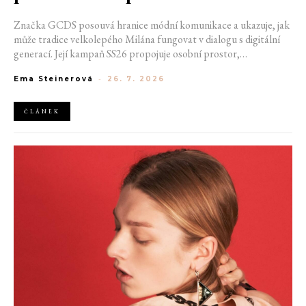
Značka GCDS posouvá hranice módní komunikace a ukazuje, jak
může tradice velkolepého Milána fungovat v dialogu s digitální
generací. Její kampaň SS26 propojuje osobní prostor,
internetovou kulturu a hravý vizuální jazyk. Odráží způsob, jakým
Ema Steinerová
-
26. 7. 2026
dnes módu vnímáme a sdílíme. Zároveň potvrzuje schopnost
GCDS reagovat na současné kulturní trendy a vytvářet
autentické spojení mezi módou, digitálním prostředím a
ČLÁNEK
každodenním životem mladé generace.