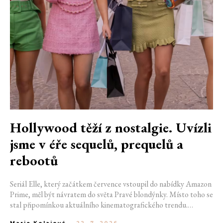
Hollywood těží z nostalgie. Uvízli
jsme v éře sequelů, prequelů a
rebootů
Seriál Elle, který začátkem července vstoupil do nabídky Amazon
Prime, měl být návratem do světa Pravé blondýnky. Místo toho se
stal připomínkou aktuálního kinematografického trendu.
Hollywoodská produkce se dnes točí v nekonečném kruhu.