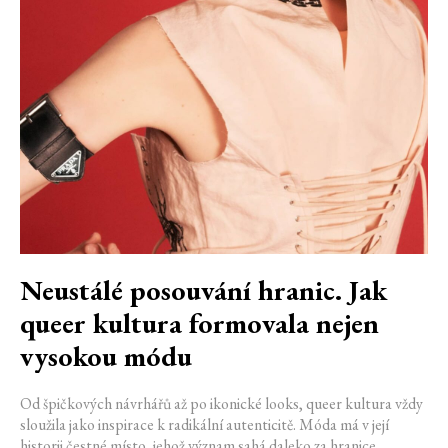
Neustálé posouvání hranic. Jak
queer kultura formovala nejen
vysokou módu
Od špičkových návrhářů až po ikonické looks, queer kultura vždy
sloužila jako inspirace k radikální autenticitě. Móda má v její
historii čestné místo, jehož význam sahá daleko za hranice