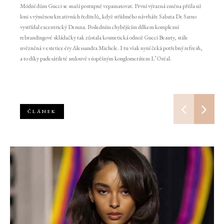
Módní dům Gucci se snaží postupně vzpamatovat. První výrazná změna přišla už
loni s výměnou kreativních ředitelů, když střídmého návrháře Sabata De Sarno
vystřídal excentrický Demna. Posledním chybějícím dílkem komplexní
rebrandingové skládačky tak zůstala kosmetická odnož Gucci Beauty, stále
uvězněná v estetice éry Alessandra Michele. I tu však nyní čeká potřebný refresh,
a to díky padesátileté smlouvě s úspěšným konglomerátem L’Oréal.
ČLÁNEK