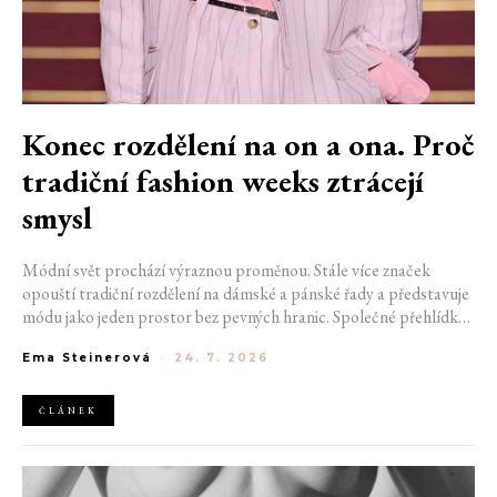
Konec rozdělení na on a ona. Proč
tradiční fashion weeks ztrácejí
smysl
Módní svět prochází výraznou proměnou. Stále více značek
opouští tradiční rozdělení na dámské a pánské řady a představuje
módu jako jeden prostor bez pevných hranic. Společné přehlídky,
propojené kolekce a rostoucí důraz na udržitelnost naznačují, že
Ema Steinerová
-
24. 7. 2026
klasické týdny módy mohou brzy vypadat úplně jinak.
ČLÁNEK