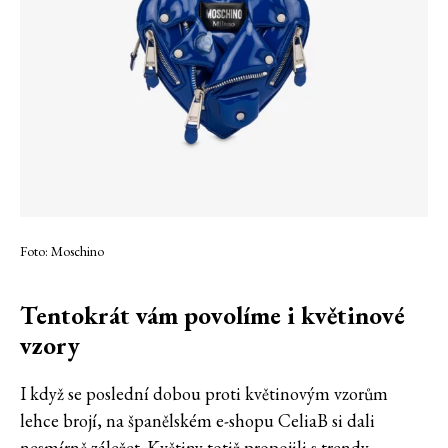
Foto: Moschino
Tentokrát vám povolíme i květinové
vzory
I když se poslední dobou proti květinovým vzorům
lehce brojí, na španělském e-shopu CeliaB si dali
nesmírně záležet. Květiny totiž propojili s trendy