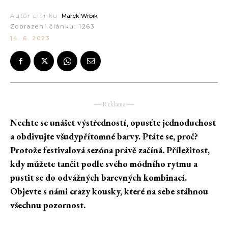
Autor článku:
Marek Wrbik
Zobrazení článku:
1263
14. 6. 2023
― Reklama ―
Nechte se unášet výstředností, opusťte jednoduchost
a obdivujte všudypřítomné barvy. Ptáte se, proč?
Protože festivalová sezóna právě začíná. Příležitost,
kdy můžete tančit podle svého módního rytmu a
pustit se do odvážných barevných kombinací.
Objevte s námi crazy kousky, které na sebe stáhnou
všechnu pozornost.