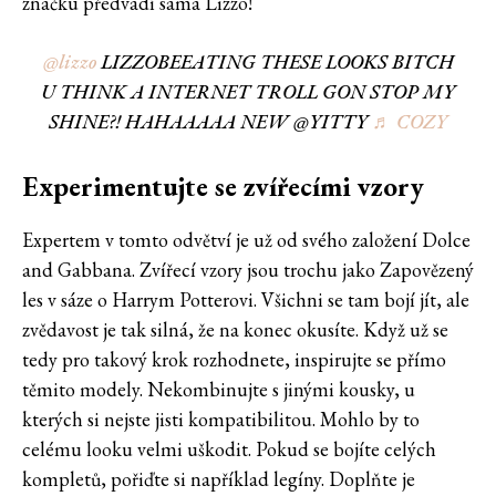
značku předvádí sama Lizzo!
@lizzo
LIZZOBEEATING THESE LOOKS BITCH
U THINK A INTERNET TROLL GON STOP MY
SHINE?! HAHAAAAA NEW @YITTY
♬ COZY
Experimentujte se zvířecími vzory
Expertem v tomto odvětví je už od svého založení Dolce
and Gabbana. Zvířecí vzory jsou trochu jako Zapovězený
les v sáze o Harrym Potterovi. Všichni se tam bojí jít, ale
zvědavost je tak silná, že na konec okusíte. Když už se
tedy pro takový krok rozhodnete, inspirujte se přímo
těmito modely. Nekombinujte s jinými kousky, u
kterých si nejste jisti kompatibilitou. Mohlo by to
celému looku velmi uškodit. Pokud se bojíte celých
kompletů, pořiďte si například legíny. Doplňte je