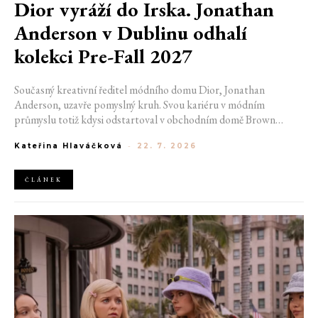
Dior vyráží do Irska. Jonathan
Anderson v Dublinu odhalí
kolekci Pre-Fall 2027
Současný kreativní ředitel módního domu Dior, Jonathan
Anderson, uzavře pomyslný kruh. Svou kariéru v módním
průmyslu totiž kdysi odstartoval v obchodním domě Brown
Thomas v Dublinu. Nyní se do hlavního města Irska navrátí v čele
Kateřina Hlaváčková
-
22. 7. 2026
jedné z největších luxusních značek světa. V prosinci totiž v
prostorách ikonické Trinity College odhalí očekávanou řadu Pre-
Fall 2027.
ČLÁNEK