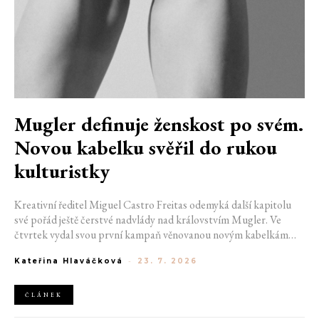
Mugler definuje ženskost po svém.
Novou kabelku svěřil do rukou
kulturistky
Kreativní ředitel Miguel Castro Freitas odemyká další kapitolu
své pořád ještě čerstvé nadvlády nad královstvím Mugler. Ve
čtvrtek vydal svou první kampaň věnovanou novým kabelkám
Aurora a Lua. Její vizuál hovoří přesně tím jazykem, s nímž návrhář
Kateřina Hlaváčková
-
23. 7. 2026
do módního domu dorazil. Umně mísí výrazy minulosti a dávných
kořenů, zatímco definuje moderní, silnou podobu ženskosti.
ČLÁNEK