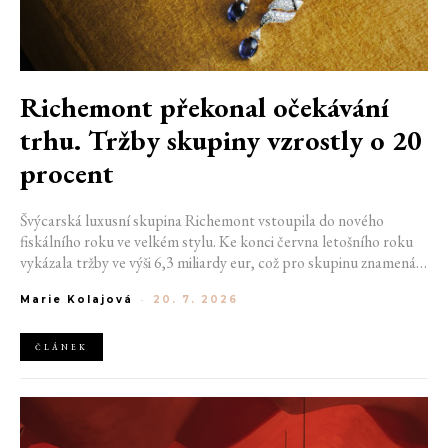
Richemont překonal očekávání
trhu. Tržby skupiny vzrostly o 20
procent
Švýcarská luxusní skupina Richemont vstoupila do nového
fiskálního roku ve velkém stylu. Ke konci června letošního roku
vykázala tržby ve výši 6,3 miliardy eur, což pro skupinu znamená
meziroční růst o 20 %. Tento úspěch ukazuje, že poptávka po
Marie Kolajová
-
20. 7. 2026
luxusním zůstává i přes přetrvávající ekonomickou nejistotu
mimořádně silná
ČLÁNEK