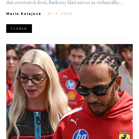
dnů otevřených dveří, Burberry hlásí návrat na výsluní díky
generaci Z a Evropská unie udělila rekordní pokutu platformě
Marie Kolajová
-
21. 7. 2026
AliExpress.
ČLÁNEK