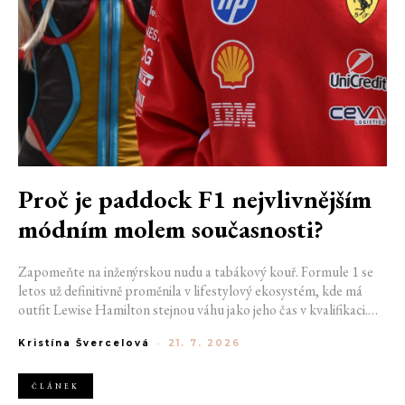
Proč je paddock F1 nejvlivnějším
módním molem současnosti?
Zapomeňte na inženýrskou nudu a tabákový kouř. Formule 1 se
letos už definitivně proměnila v lifestylový ekosystém, kde má
outfit Lewise Hamilton stejnou váhu jako jeho čas v kvalifikaci.
Díky miliardovému spojení s luxusním gigantem LVMH, vlivu
Kristína Švercelová
-
21. 7. 2026
nové generace influencerů a fenoménu manželek a partnerek
závodníků (WAGs) už F1 neprodává jen vteřiny napětí na startu,
ale příslušnost k nejrychlejší fashion komunitě světa. Jak se z
ČLÁNEK
"Racing Core" stala uniforma ulice a proč nás drama v paddocku