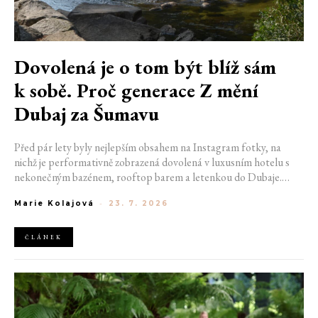
Dovolená je o tom být blíž sám
k sobě. Proč generace Z mění
Dubaj za Šumavu
Před pár lety byly nejlepším obsahem na Instagram fotky, na
nichž je performativně zobrazená dovolená v luxusním hotelu s
nekonečným bazénem, rooftop barem a letenkou do Dubaje.
Dnes sociální sítě zaplavují úplně jiné obrázky. Chata v Jizerských
Marie Kolajová
-
23. 7. 2026
horách. Ranní koupání v lomu. Výlet vlakem na Šumavu.
Nejlepším odpočinkem je jednoduše posedět s kamarády u ohně.
ČLÁNEK