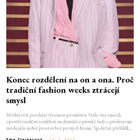
Konec rozdělení na on a ona. Proč
tradiční fashion weeks ztrácejí
smysl
Módní svět prochází výraznou proměnou. Stále více značek
opouští tradiční rozdělení na dámské a pánské řady a představuje
módu jako jeden prostor bez pevných hranic. Společné přehlídky,
propojené kolekce a rostoucí důraz na udržitelnost naznačují, že
Ema Steinerová
-
24. 7. 2026