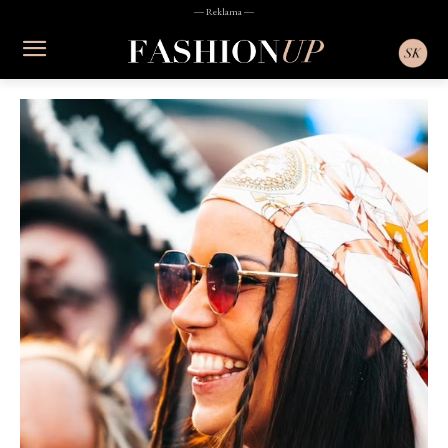
― Reklama ―