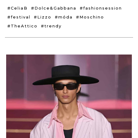
#CeliaB
#Dolce&Gabbana
#fashionsession
#festival
#Lizzo
#móda
#Moschino
#TheAttico
#trendy