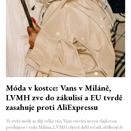
Móda v kostce: Vans v Miláně,
LVMH zve do zákulisí a EU tvrdě
zasahuje proti AliExpressu
Ve světě módy se dějí velké věci. Vans otevírá novou vlajkovou
prodejnou v srdci Milána, LVMH chystá další ročník oblíbených