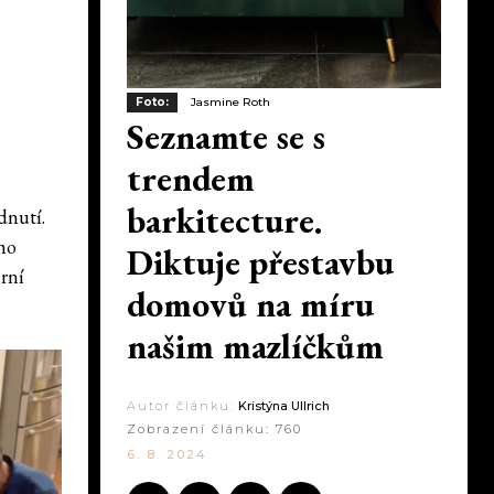
Foto:
Jasmine Roth
Seznamte se s
trendem
barkitecture.
dnutí.
ího
Diktuje přestavbu
rní
domovů na míru
našim mazlíčkům
Autor článku:
Kristýna Ullrich
Zobrazení článku:
760
6. 8. 2024