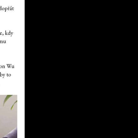
dopřát
e, kdy
omu
ason Wu
by to
.