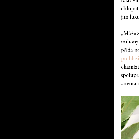
chlupat
jim lux
„Může z
miliony 
přidá n
prohlási
okamžit
spolupr
„nemajit