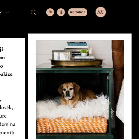
REDAKCE
Y
jí
nem
do
paláce
,
lověk,
ure.
edem na
kumentů