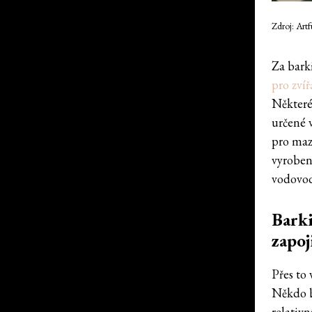
Zdroj: Art
Za barki
pro zvíř
Některé
určené v
pro maz
vyroben
vodovod
Barki
zapoj
Přes to 
Někdo b
relativn