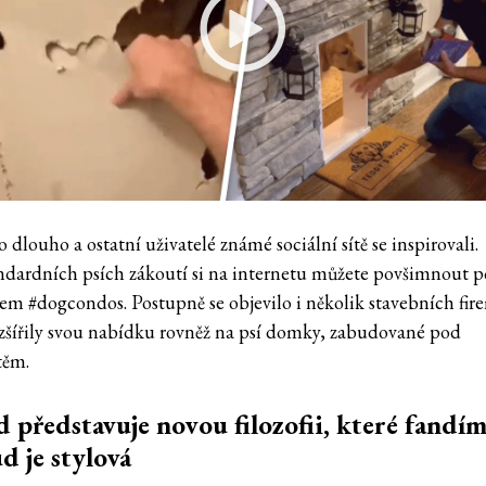
 dlouho a ostatní uživatelé známé sociální sítě se inspirovali.
dardních psích zákoutí si na internetu můžete povšimnout 
em #dogcondos. Postupně se objevilo i několik stavebních fir
ozšířily svou nabídku rovněž na psí domky, zabudované pod
těm.
 představuje novou filozofii, které fandí
 je stylová