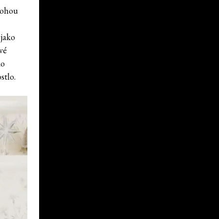
 mohou
 jako
vé
ko
stlo.