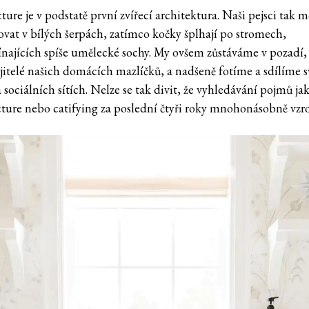
ture je v podstatě první zvířecí architektura. Naši pejsci tak
vat v bílých šerpách, zatímco kočky šplhají po stromech,
najících spíše umělecké sochy. My ovšem zůstáváme v pozadí,
jitelé našich domácích mazlíčků, a nadšeně fotíme a sdílíme s
 sociálních sítích. Nelze se tak divit, že vyhledávání pojmů ja
cture nebo catifying za poslední čtyři roky mnohonásobně vzro