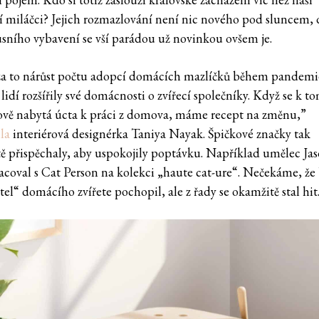
í miláčci? Jejich rozmazlování není nic nového pod sluncem, 
usního vybavení se vší parádou už novinkou ovšem je.
a to nárůst počtu adopcí domácích mazlíčků během pandemi
lidí rozšířily své domácnosti o zvířecí společníky. Když se k t
ově nabytá úcta k práci z domova, máme recept na změnu,”
la
interiérová designérka Taniya Nayak. Špičkové značky tak
ě přispěchaly, aby uspokojily poptávku. Například umělec J
acoval s Cat Person na kolekci „haute cat-ure“. Nečekáme, že 
el“ domácího zvířete pochopil, ale z řady se okamžitě stal hit