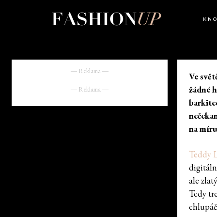
KN
― Reklama ―
Ve svět
žádné h
― Reklama ―
barkite
nečekan
na míru
Teddy 
digitál
ale zlat
Tedy tr
chlupáč