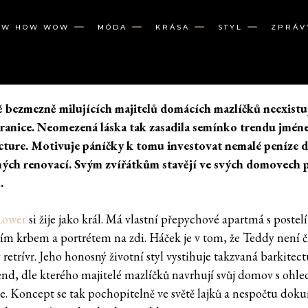
OW HOW WOW
MÓDA
KRÁSA
STYL
ZPRÁV
ě bezmezně milujících majitelů domácích mazlíčků neexistu
ranice. Neomezená láska tak zasadila semínko trendu jmé
cture. Motivuje páníčky k tomu investovat nemalé peníze 
ých renovací. Svým zvířátkům stavějí ve svých domovech 
.
Lower
si žije jako král. Má vlastní přepychové apartmá s postelí
ním krbem a portrétem na zdi. Háček je v tom, že Teddy není č
ý retrívr. Jeho honosný životní styl vystihuje takzvaná barkitect
end, dle kterého majitelé mazlíčků navrhují svůj domov s ohl
e. Koncept se tak pochopitelně ve světě lajků a nespočtu do