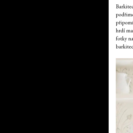
Barkitec
podřimo
připomí
hrdí ma
fotky na
barkite