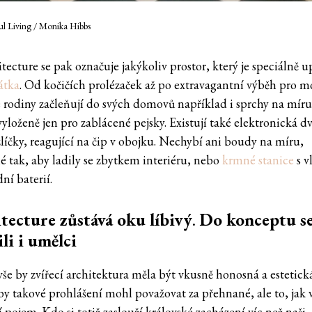
ful Living / Monika Hibbs
tecture se pak označuje jakýkoliv prostor, který je speciálně 
átka
. Od kočičích prolézaček až po extravagantní výběh pro mo
 rodiny začleňují do svých domovů například i sprchy na míru
yloženě jen pro zablácené pejsky. Existují také elektronická d
líčky, reagující na čip v obojku. Nechybí ani boudy na míru,
é tak, aby ladily se zbytkem interiéru, nebo
krmné stanice
s v
ní baterií.
tecture zůstává oku líbivý
.
Do konceptu s
ili i umělci
vše by zvířecí architektura měla být vkusně honosná a estetick
y takové prohlášení mohl považovat za přehnané, ale to, jak 
í pojem. Kdo si totiž zaslouží královské zacházení víc než naši