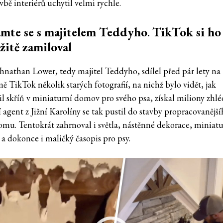
vbě interiérů uchytil velmi rychle.
mte se s majitelem Teddyho
.
TikTok si ho
itě zamiloval
hnathan Lower, tedy majitel Teddyho, sdílel před pár lety na
ě TikTok několik starých fotografií, na nichž bylo vidět, jak
l skříň v miniaturní domov pro svého psa, získal miliony zhlé
 agent z Jižní Karolíny se tak pustil do stavby propracovanějš
omu. Tentokrát zahrnoval i světla, nástěnné dekorace, miniatu
, a dokonce i maličký časopis pro psy.