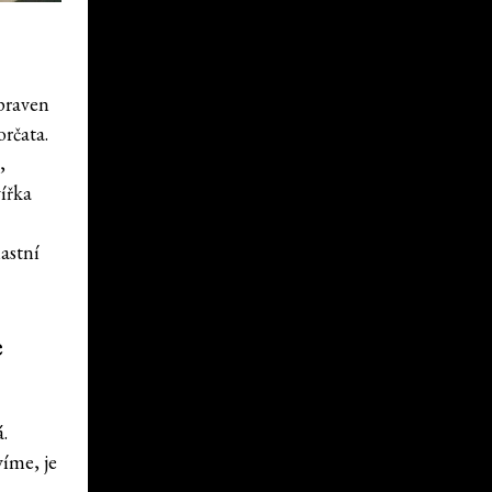
upraven
rčata.
,
vířka
lastní
e
á.
víme, je