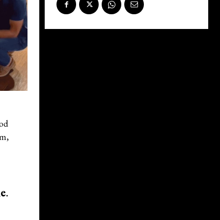
pod
em,
me
.