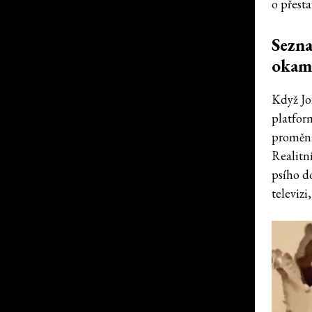
o přesta
Sezna
okamž
Když Jo
platform
proměni
Realitní
psího d
televizi