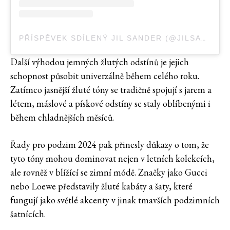
PŘÍSPĚVEK SDÍLENÝ JIL SANDER (@JILSANDER)
Další výhodou jemných žlutých odstínů je jejich
schopnost působit univerzálně během celého roku.
Zatímco jasnější žluté tóny se tradičně spojují s jarem a
létem, máslové a pískové odstíny se staly oblíbenými i
během chladnějších měsíců.
Řady pro podzim 2024 pak přinesly důkazy o tom, že
tyto tóny mohou dominovat nejen v letních kolekcích,
ale rovněž v blížící se zimní módě. Značky jako Gucci
nebo Loewe představily žluté kabáty a šaty, které
fungují jako světlé akcenty v jinak tmavších podzimních
šatnících​.