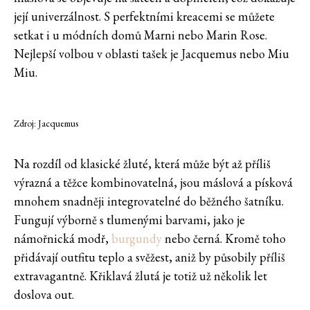
její univerzálnost. S perfektními kreacemi se můžete
setkat i u módních domů Marni nebo Marin Rose.
Nejlepší volbou v oblasti tašek je Jacquemus nebo Miu
Miu.
Zdroj: Jacquemus
Na rozdíl od klasické žluté, která může být až příliš
výrazná a těžce kombinovatelná, jsou máslová a písková
mnohem snadněji integrovatelné do běžného šatníku.
Fungují výborně s tlumenými barvami, jako je
námořnická modř,
burgundy
nebo černá. Kromě toho
přidávají outfitu teplo a svěžest, aniž by působily příliš
extravagantně. Křiklavá žlutá je totiž už několik let
doslova out.