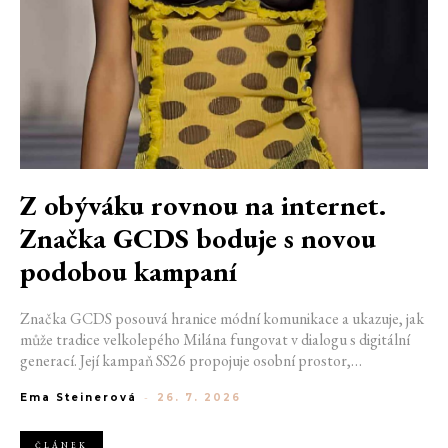
Z obýváku rovnou na internet.
Značka GCDS boduje s novou
podobou kampaní
Značka GCDS posouvá hranice módní komunikace a ukazuje, jak
může tradice velkolepého Milána fungovat v dialogu s digitální
generací. Její kampaň SS26 propojuje osobní prostor,
internetovou kulturu a hravý vizuální jazyk. Odráží způsob, jakým
Ema Steinerová
-
26. 7. 2026
dnes módu vnímáme a sdílíme. Zároveň potvrzuje schopnost
GCDS reagovat na současné kulturní trendy a vytvářet
autentické spojení mezi módou, digitálním prostředím a
ČLÁNEK