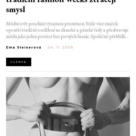
smysl
Módní svět prochází výraznou proměnou. Stále více značek
opouští tradiční rozdělení na dámské a pánské řady a představuje
módu jako jeden prostor bez pevných hranic. Společné přehlídky,
propojené kolekce a rostoucí důraz na udržitelnost naznačují, že
Ema Steinerová
-
24. 7. 2026
klasické týdny módy mohou brzy vypadat úplně jinak.
ČLÁNEK