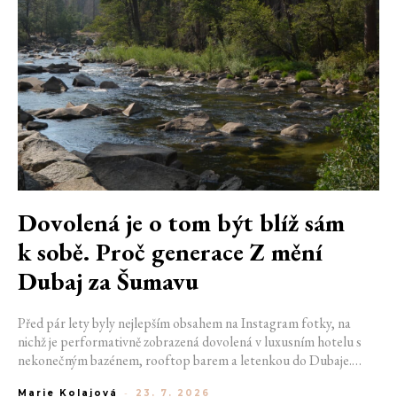
Dovolená je o tom být blíž sám
k sobě. Proč generace Z mění
Dubaj za Šumavu
Před pár lety byly nejlepším obsahem na Instagram fotky, na
nichž je performativně zobrazená dovolená v luxusním hotelu s
nekonečným bazénem, rooftop barem a letenkou do Dubaje.
Dnes sociální sítě zaplavují úplně jiné obrázky. Chata v Jizerských
Marie Kolajová
-
23. 7. 2026