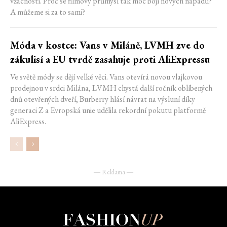
vzácností. Proč se filmový průmysl tak moc bojí nových nápadů?
A můžeme si za to sami?
Móda v kostce: Vans v Miláně, LVMH zve do
zákulisí a EU tvrdě zasahuje proti AliExpressu
Ve světě módy se dějí velké věci. Vans otevírá novou vlajkovou
prodejnou v srdci Milána, LVMH chystá další ročník oblíbených
dnů otevřených dveří, Burberry hlásí návrat na výsluní díky
generaci Z a Evropská unie udělila rekordní pokutu platformě
AliExpress.
― Reklama ―