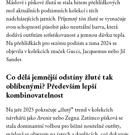
Máslově i pískově žlutá se stala hitem přehlídkových
mol aktuálních podzimních kolekcí i těch
nadcházejících jarních. Příjemný tón žluté se vyznačuje
svou schopností působit jako neutrální barva, která
dodává outfitům sofistikovanost a jemnou dávku tepla.
Na přehlídkách pro sezónu podzim a zima 2024 se
objevila v kolekcích značek Gucci, Jacquemus nebo Jil
Sander.
Co dělá jemnější odstíny žluté tak
oblíbenými? Především lepší
kombinovatelnost
Na jaře 2025 pokračuje „žlutý“ trend v kolekcích
návrhářů jako Avenir nebo Zegna. Zatímco písková se
stala dominantní volbou pro běžně nositelné outfity,
máslová se objevuje na šatech a doplňcích, což dokazuje