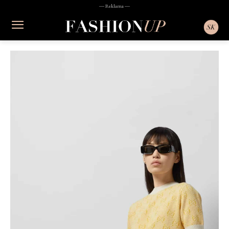
― Reklama ―