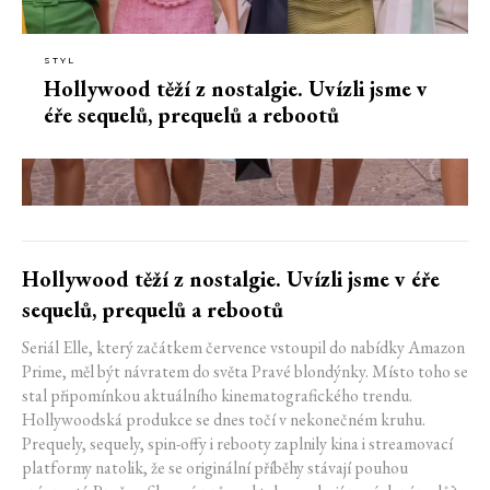
STYL
Hollywood těží z nostalgie. Uvízli jsme v
éře sequelů, prequelů a rebootů
Hollywood těží z nostalgie. Uvízli jsme v éře
sequelů, prequelů a rebootů
Seriál Elle, který začátkem července vstoupil do nabídky Amazon
Prime, měl být návratem do světa Pravé blondýnky. Místo toho se
stal připomínkou aktuálního kinematografického trendu.
Hollywoodská produkce se dnes točí v nekonečném kruhu.
Prequely, sequely, spin-offy i rebooty zaplnily kina i streamovací
platformy natolik, že se originální příběhy stávají pouhou