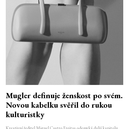
Mugler definuje ženskost po svém.
Novou kabelku svěřil do rukou
kulturistky
Kreativní ředitel Miguel Castro Freitas odemyká další kapitolu