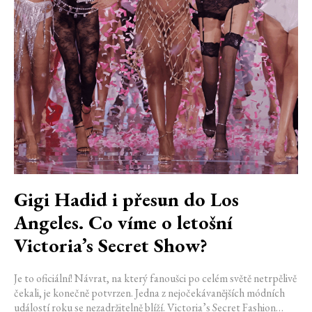
Gigi Hadid i přesun do Los
Angeles. Co víme o letošní
Victoria’s Secret Show?
Je to oficiální! Návrat, na který fanoušci po celém světě netrpělivě
čekali, je konečně potvrzen. Jedna z nejočekávanějších módních
událostí roku se nezadržitelně blíží. Victoria’s Secret Fashion