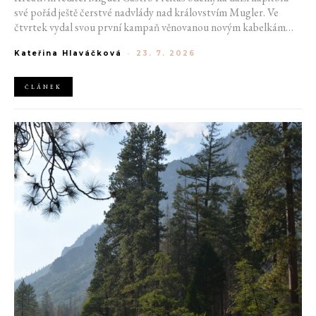
své pořád ještě čerstvé nadvlády nad královstvím Mugler. Ve
čtvrtek vydal svou první kampaň věnovanou novým kabelkám
Aurora a Lua. Její vizuál hovoří přesně tím jazykem, s nímž návrhář
Kateřina Hlaváčková
-
23. 7. 2026
do módního domu dorazil. Umně mísí výrazy minulosti a dávných
kořenů, zatímco definuje moderní, silnou podobu ženskosti.
ČLÁNEK