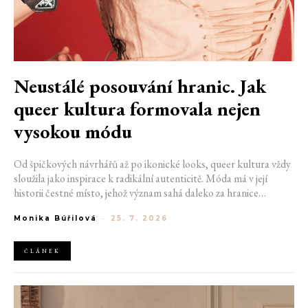
Neustálé posouvání hranic. Jak
queer kultura formovala nejen
vysokou módu
Od špičkových návrhářů až po ikonické looks, queer kultura vždy
sloužila jako inspirace k radikální autenticitě. Móda má v její
historii čestné místo, jehož význam sahá daleko za hranice
estetiky. V dobách, kdy být otevřeně queer znamenalo vystavit se
Monika Búřilová
-
25. 7. 2026
postihům a nebezpečí, fungovalo právě oblečení jako tichý jazyk.
Díky šátku, broži nebo náušnici queer lidé rozpoznali jeden
druhého a díky velkolepé ballroom scéně měli i lidé na okraji
ČLÁNEK
společnosti prostor zářit na molech. Jak se queer kultura
propsala do módního světa, který známe dnes?