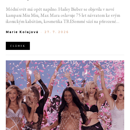
Módní svět má opět napilno. Hailey Bieber se objevila v nové
kampani Miu Miu, Max Mara oslavuje 75 let návratem ke svým
ikonickým kabátům, kosmetika TRESemmé sází na přirozené
kudrny v nové kampani s hercem Belmontem Cameli a v San
Marie Kolajová
-
27. 7. 2026
Franciscu připravují první velkou americkou retrospektivu
návrháře Azzedina Alaïi.
ČLÁNEK