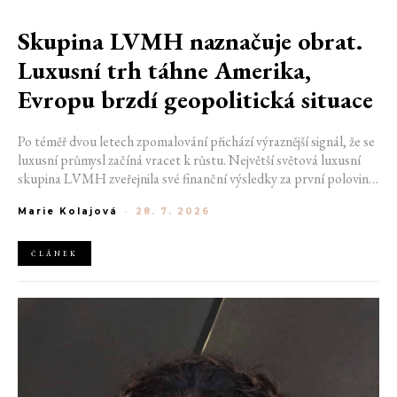
Skupina LVMH naznačuje obrat.
Luxusní trh táhne Amerika,
Evropu brzdí geopolitická situace
Po téměř dvou letech zpomalování přichází výraznější signál, že se
luxusní průmysl začíná vracet k růstu. Největší světová luxusní
skupina LVMH zveřejnila své finanční výsledky za první polovinu
roku 2026, které ukazují zrychlení ve druhém čtvrtletí i návrat
Marie Kolajová
-
28. 7. 2026
růstu v nejdůležitější módní divizi. Přestože společnost stále čelí
geopolitickým nejistotám i opatrnějším spotřebitelům, výsledky
naznačují, že nejhorší období by mohlo být za ní.
ČLÁNEK