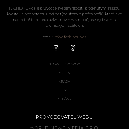
FASHIONUP.cz je průvodce světem radostí, protknutými krásou,
kvalitou a hodnotami. Tvoří ho tým lifestyle profesionálů, které jako
magnet přitahují exkluzivní novinky v módě, kráse, designu a
prémiových zážitcích.
email:
info@fashionup.cz
KNOW HOW WOW
MÓDA
KRÁSA
STYL
ZPRÁVY
PROVOZOVATEL WEBU
WORLD NEWS MEDIA S.R.O.