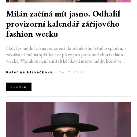
Milán začíná mít jasno. Odhalil
provizorní kalendář zářijového
fashion weeku
I když je módní scéna ponořená do zdánlivého letního spánku, v
zákulisí už začíná spřádat své plány pro podzimní vlnu fashion
weeků. Výjimkou není ani italské hlavní město módy, které ve
čtvrtek odhalilo provizorní kalendář chystaných show. Milán od
Kateřina Hlaváčková
-
24. 7. 2026
22. do 28. září přivítá tradiční jména, pozornost však zaměří
především na debut nových kreativních ředitelů značky
Moschino.
ČLÁNEK