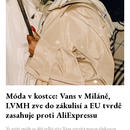
Móda v kostce: Vans v Miláně,
LVMH zve do zákulisí a EU tvrdě
zasahuje proti AliExpressu
Ve světě módy se dějí velké věci. Vans otevírá novou vlajkovou