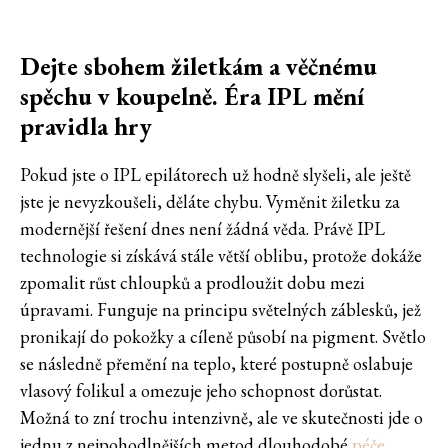
Dejte sbohem žiletkám a věčnému
spěchu v koupelně. Éra IPL mění
pravidla hry
Pokud jste o IPL epilátorech už hodně slyšeli, ale ještě
jste je nevyzkoušeli, děláte chybu. Vyměnit žiletku za
modernější řešení dnes není žádná věda. Právě IPL
technologie si získává stále větší oblibu, protože dokáže
zpomalit růst chloupků a prodloužit dobu mezi
úpravami. Funguje na principu světelných záblesků, jež
pronikají do pokožky a cíleně působí na pigment. Světlo
se následně přemění na teplo, které postupně oslabuje
vlasový folikul a omezuje jeho schopnost dorůstat.
Možná to zní trochu intenzivně, ale ve skutečnosti jde o
jednu z nejpohodlnějších metod dlouhodobé
péče
.