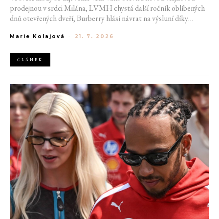
prodejnou v srdci Milána, LVMH chystá další ročník oblíbených
dnů otevřených dveří, Burberry hlásí návrat na výsluní díky
generaci Z a Evropská unie udělila rekordní pokutu platformě
Marie Kolajová
-
21. 7. 2026
AliExpress.
ČLÁNEK