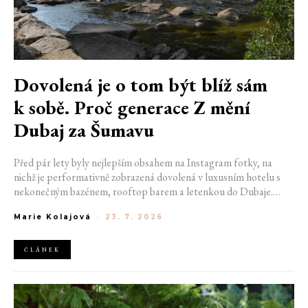
Dovolená je o tom být blíž sám
k sobě. Proč generace Z mění
Dubaj za Šumavu
Před pár lety byly nejlepším obsahem na Instagram fotky, na
nichž je performativně zobrazená dovolená v luxusním hotelu s
nekonečným bazénem, rooftop barem a letenkou do Dubaje.
Dnes sociální sítě zaplavují úplně jiné obrázky. Chata v Jizerských
Marie Kolajová
-
23. 7. 2026
horách. Ranní koupání v lomu. Výlet vlakem na Šumavu.
Nejlepším odpočinkem je jednoduše posedět s kamarády u ohně.
ČLÁNEK