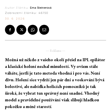
Autor článku:
Ema Steinerová
Zobrazení článku:
46150
30. 6. 2026
― Reklama ―
Možná už někdo z vašeho okolí přešel na IPL epilátor
a klasické holení nechal minulostí. Vy ovšem stále
váháte, jestli je tato metoda vhodná i pro vás. Není
divu. Holení sice vydrží jen pár dní a voskování bývá
bolestivé, ale nabídka holicích pomocníků je tak
široká, že vybrat ten správný není snadné. Vhodný
model a pravidelné používání však slibují hladkou
pokožku a méně starostí
.