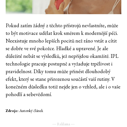
Pokud zatím žádný z těchto přístrojů nevlastníte, může
to být motivace udělat krok směrem k modernější péči.
Neexistuje mnoho lepších pocitů než ráno vstát a cítit
se dobře ve své pokožce. Hladké a upravené. Je ale
důležité nebát se výsledků, jež nepřijdou okamžitě. IPL
technologie pracuje postupně a vyžaduje trpělivost i
pravidelnost. Díky tomu může přinést dlouhodobý
efekt, který se stane přirozenou součástí vaší rutiny. V
konečném důsledku totiž nejde jen o vzhled, ale i o vaše
pohodlí a sebevědomí.
Zdroje:
Autorský článek
― Reklama ―