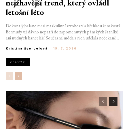
nejžhavější trend, který ovládl
letošní léto
Dokonalý balanc mezi maskulinní strohostí a křehkou ženskostí.
Bermudy už dávno nepatří do zapomenutých pánských šatníků
ani nudných kanceláří. Současná móda z nich udělala nečekaně
sexy záležitost, která si mistrovsky pohrává s proporcemi a posílá
Kristína Švercelová
-
19. 7. 2026
minisukně na vedlejší kolej. Tento kousek opouští škatulku
tátovské nostalgie a pod taktovkou předních módních domů se
stává nejsilnějším manifestem moderní nonšalance letošního léta.
ČLÁNEK