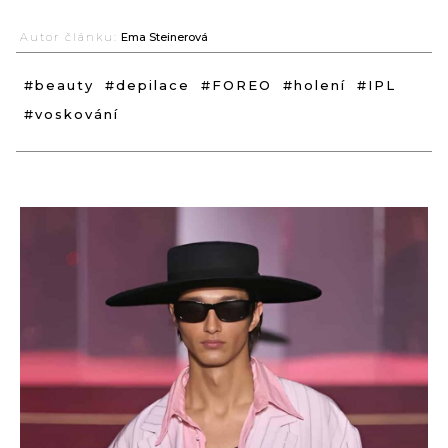
Autor článku:
Ema Steinerová
#beauty
#depilace
#FOREO
#holení
#IPL
#voskování