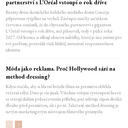
partnerství s L’Oréal vstoupí o rok dříve
Beauty divize ikonického italského módního domu Gucci je
připravena vyšplhat na vrchol. Zástupci značky začátkem
července oznámili, že do chystaného partnerství s gigantem
L'Oréal vstoupí o rok dříve, než plánovali, tedy v půlce roku
2027. Od licence si slibují obnovu nabídky, která je sice známá pro
své parfémy, postrádá však hlubší, instantně rozpoznatelnou
identitu.
Móda jako reklama. Proč Hollywood sází na
method dressing?
Kdysi stačilo, aby si hlavní hvězda filmu na premiéru oblékla
večerní róbu. Dnes je vše jinak. Všechna veřejná vystoupení herců
se stávají dalším pokračováním příběhu, jenž udržuje zájem diváků
dlouho před premiérou, ale i po ní. Takzvaný method dressing je
novým marketingovým nástrojem filmového průmyslu.