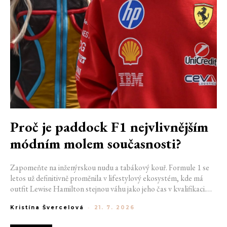
Proč je paddock F1 nejvlivnějším
módním molem současnosti?
Zapomeňte na inženýrskou nudu a tabákový kouř. Formule 1 se
letos už definitivně proměnila v lifestylový ekosystém, kde má
outfit Lewise Hamilton stejnou váhu jako jeho čas v kvalifikaci.
Díky miliardovému spojení s luxusním gigantem LVMH, vlivu
Kristína Švercelová
-
21. 7. 2026
nové generace influencerů a fenoménu manželek a partnerek
závodníků (WAGs) už F1 neprodává jen vteřiny napětí na startu,