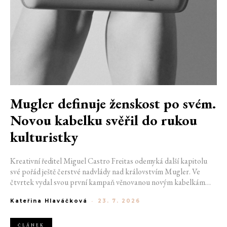
Mugler definuje ženskost po svém.
Novou kabelku svěřil do rukou
kulturistky
Kreativní ředitel Miguel Castro Freitas odemyká další kapitolu
své pořád ještě čerstvé nadvlády nad královstvím Mugler. Ve
čtvrtek vydal svou první kampaň věnovanou novým kabelkám
Aurora a Lua. Její vizuál hovoří přesně tím jazykem, s nímž návrhář
Kateřina Hlaváčková
-
23. 7. 2026
do módního domu dorazil. Umně mísí výrazy minulosti a dávných
kořenů, zatímco definuje moderní, silnou podobu ženskosti.
ČLÁNEK