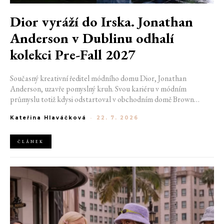
Dior vyráží do Irska. Jonathan
Anderson v Dublinu odhalí
kolekci Pre-Fall 2027
Současný kreativní ředitel módního domu Dior, Jonathan
Anderson, uzavře pomyslný kruh. Svou kariéru v módním
průmyslu totiž kdysi odstartoval v obchodním domě Brown
Thomas v Dublinu. Nyní se do hlavního města Irska navrátí v čele
Kateřina Hlaváčková
-
22. 7. 2026
jedné z největších luxusních značek světa. V prosinci totiž v
prostorách ikonické Trinity College odhalí očekávanou řadu Pre-
Fall 2027.
ČLÁNEK