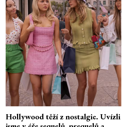
Hollywood těží z nostalgie. Uvízli
jsme v éře sequelů, prequelů a