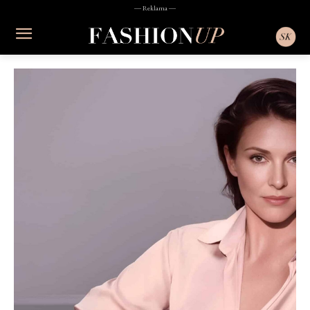
― Reklama ―