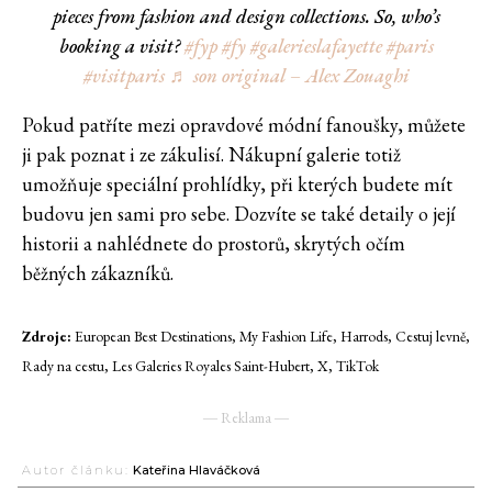
pieces from fashion and design collections. So, who’s
booking a visit?
#fyp
#fy
#galerieslafayette
#paris
#visitparis
♬ son original – Alex Zouaghi
Pokud patříte mezi opravdové módní fanoušky, můžete
ji pak poznat i ze zákulisí. Nákupní galerie totiž
umožňuje speciální prohlídky, při kterých budete mít
budovu jen sami pro sebe. Dozvíte se také detaily o její
historii a nahlédnete do prostorů, skrytých očím
běžných zákazníků.
Zdroje:
European Best Destinations, My Fashion Life, Harrods, Cestuj levně,
Rady na cestu, Les Galeries Royales Saint-Hubert, X, TikTok
― Reklama ―
Autor článku:
Kateřina Hlaváčková