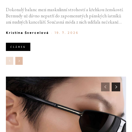
Dokonalý balanc mezi maskulinní strohostí a křehkou ženskostí.
Bermudy už dávno nepatří do zapomenutých pánských šatníků
ani nudných kanceláří. Současná móda z nich udělala nečekaně
sexy záležitost, která si mistrovsky pohrává s proporcemi a posílá
Kristína Švercelová
-
19. 7. 2026
minisukně na vedlejší kolej. Tento kousek opouští škatulku
tátovské nostalgie a pod taktovkou předních módních domů se
stává nejsilnějším manifestem moderní nonšalance letošního léta.
ČLÁNEK