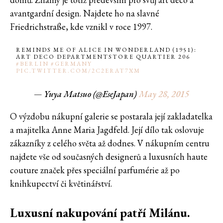
avantgardní design. Najdete ho na slavné
Friedrichstraße, kde vznikl v roce 1997.
REMINDS ME OF ALICE IN WONDERLAND (1951):
ART DECO DEPARTMENTSTORE QUARTIER 206
#BERLIN
#GERMANY
PIC.TWITTER.COM/2C2ERAT7XM
— Yuya Matsuo (@EseJapan)
May 28, 2015
O výzdobu nákupní galerie se postarala její zakladatelka
a majitelka Anne Maria Jagdfeld. Její dílo tak oslovuje
zákazníky z celého světa až dodnes. V nákupním centru
najdete vše od současných designerů a luxusních haute
couture značek přes speciální parfumérie až po
knihkupectví či květinářství.
Luxusní nakupování patří Milánu.