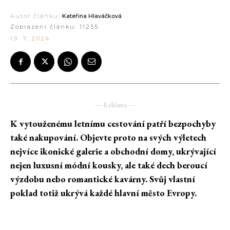
Autor článku:
Kateřina Hlaváčková
Zobrazení článku:
11255
19. 7. 2024
― Reklama ―
K vytouženému letnímu cestování patří bezpochyby
také nakupování. Objevte proto na svých výletech
nejvíce ikonické galerie a obchodní domy, ukrývající
nejen luxusní módní kousky, ale také dech beroucí
výzdobu nebo romantické kavárny. Svůj vlastní
poklad totiž ukrývá každé hlavní město Evropy.