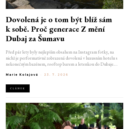
Dovolená je o tom být blíž sám
k sobě. Proč generace Z mění
Dubaj za Šumavu
Před pár lety byly nejlepším obsahem na Instagram fotky, na
nichž je performativně zobrazená dovolená v luxusním hotelu s
nekonečným bazénem, rooftop barem a letenkou do Dubaje.
Dnes sociální sítě zaplavují úplně jiné obrázky. Chata v Jizerských
Marie Kolajová
-
23. 7. 2026
horách. Ranní koupání v lomu. Výlet vlakem na Šumavu.
Nejlepším odpočinkem je jednoduše posedět s kamarády u ohně.
ČLÁNEK