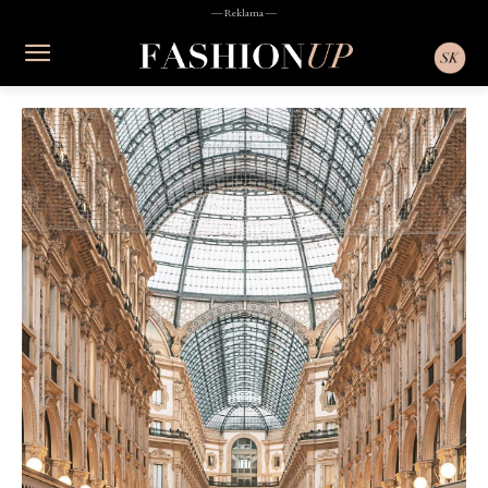
― Reklama ―