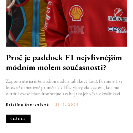
Proč je paddock F1 nejvlivnějším
módním molem současnosti?
Zapomeňte na inženýrskou nudu a tabákový kouř. Formule 1 se
letos už definitivně proměnila v lifestylový ekosystém, kde má
outfit Lewise Hamilton stejnou váhu jako jeho čas v kvalifikaci.
Díky miliardovému spojení s luxusním gigantem LVMH, vlivu
Kristína Švercelová
-
21. 7. 2026
nové generace influencerů a fenoménu manželek a partnerek
závodníků (WAGs) už F1 neprodává jen vteřiny napětí na startu,
ale příslušnost k nejrychlejší fashion komunitě světa. Jak se z
ČLÁNEK
"Racing Core" stala uniforma ulice a proč nás drama v paddocku
baví často i víc než samotné závody?