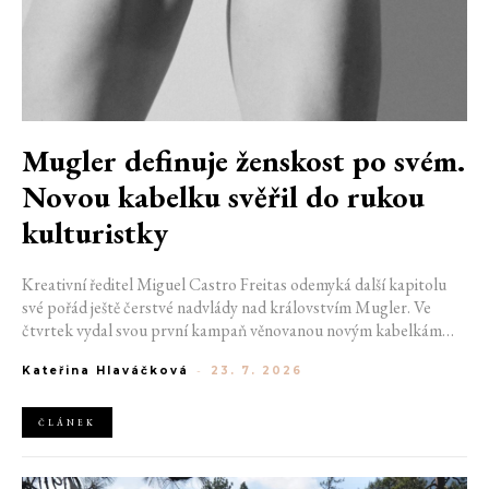
Mugler definuje ženskost po svém.
Novou kabelku svěřil do rukou
kulturistky
Kreativní ředitel Miguel Castro Freitas odemyká další kapitolu
své pořád ještě čerstvé nadvlády nad královstvím Mugler. Ve
čtvrtek vydal svou první kampaň věnovanou novým kabelkám
Aurora a Lua. Její vizuál hovoří přesně tím jazykem, s nímž návrhář
Kateřina Hlaváčková
-
23. 7. 2026
do módního domu dorazil. Umně mísí výrazy minulosti a dávných
kořenů, zatímco definuje moderní, silnou podobu ženskosti.
ČLÁNEK