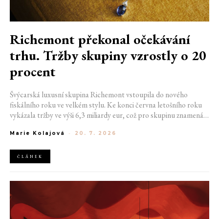
Richemont překonal očekávání
trhu. Tržby skupiny vzrostly o 20
procent
Švýcarská luxusní skupina Richemont vstoupila do nového
fiskálního roku ve velkém stylu. Ke konci června letošního roku
vykázala tržby ve výši 6,3 miliardy eur, což pro skupinu znamená
meziroční růst o 20 %. Tento úspěch ukazuje, že poptávka po
Marie Kolajová
-
20. 7. 2026
luxusním zůstává i přes přetrvávající ekonomickou nejistotu
mimořádně silná
ČLÁNEK