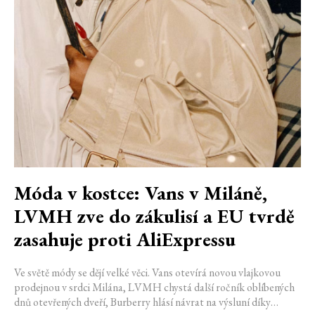
Móda v kostce: Vans v Miláně,
LVMH zve do zákulisí a EU tvrdě
zasahuje proti AliExpressu
Ve světě módy se dějí velké věci. Vans otevírá novou vlajkovou
prodejnou v srdci Milána, LVMH chystá další ročník oblíbených
dnů otevřených dveří, Burberry hlásí návrat na výsluní díky