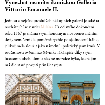
Vynechat nesmíte ikonickou Galleria
Vittorio Emanuele II.
Jednou z nejvíce proslulých nákupních galerií je také ta
nacházející se v srdci
Milána
. Už od svého dokončení
roku 1867 je známá svým honosným novorenesančním
designem. Vznikla poměrně rychle po sjednocení Itálie,
jelikož měla sloužit jako národní i politický památník. V
současnosti ovšem návštěvníky láká spíše díky svým
luxusním obchodům a slavné mozaice býka, která jim
má dle staré pověsti přinášet štěstí.