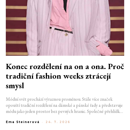
Konec rozdělení na on a ona. Proč
tradiční fashion weeks ztrácejí
smysl
Módní svět prochází výraznou proměnou. Stále více značek
opouští tradiční rozdělení na dámské a pánské řady a představuje
módu jako jeden prostor bez pevných hranic. Společné přehlídky,
propojené kolekce a rostoucí důraz na udržitelnost naznačují, že
Ema Steinerová
-
24. 7. 2026
klasické týdny módy mohou brzy vypadat úplně jinak.