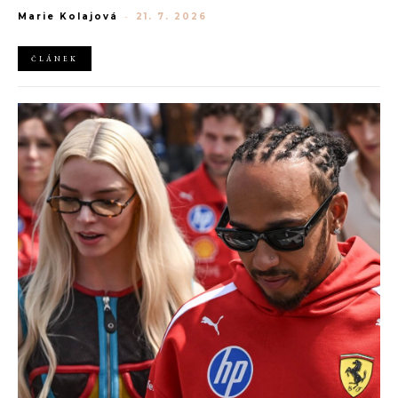
generaci Z a Evropská unie udělila rekordní pokutu platformě
Marie Kolajová
-
21. 7. 2026
AliExpress.
ČLÁNEK