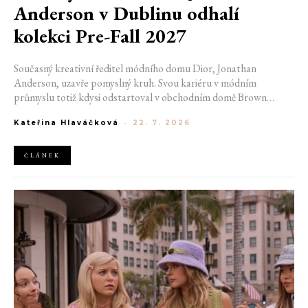
Anderson v Dublinu odhalí
kolekci Pre-Fall 2027
Současný kreativní ředitel módního domu Dior, Jonathan
Anderson, uzavře pomyslný kruh. Svou kariéru v módním
průmyslu totiž kdysi odstartoval v obchodním domě Brown
Thomas v Dublinu. Nyní se do hlavního města Irska navrátí v čele
Kateřina Hlaváčková
-
22. 7. 2026
jedné z největších luxusních značek světa. V prosinci totiž v
prostorách ikonické Trinity College odhalí očekávanou řadu Pre-
Fall 2027.
ČLÁNEK