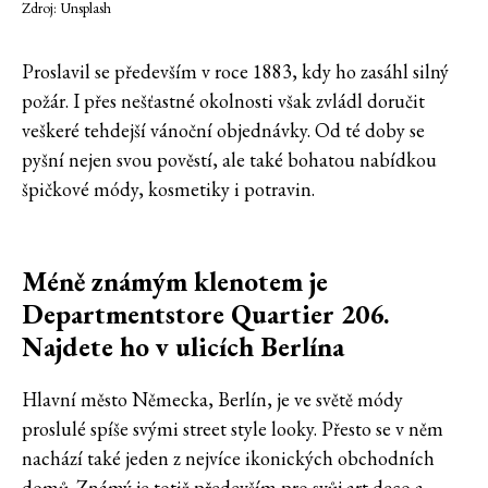
Zdroj: Unsplash
Proslavil se především v roce 1883, kdy ho zasáhl silný
požár. I přes nešťastné okolnosti však zvládl doručit
veškeré tehdejší vánoční objednávky. Od té doby se
pyšní nejen svou pověstí, ale také bohatou nabídkou
špičkové módy, kosmetiky i potravin.
Méně známým klenotem je
Departmentstore Quartier 206.
Najdete ho v ulicích Berlína
Hlavní město Německa, Berlín, je ve světě módy
proslulé spíše svými street style looky. Přesto se v něm
nachází také jeden z nejvíce ikonických obchodních
domů. Známý je totiž především pro svůj art deco a