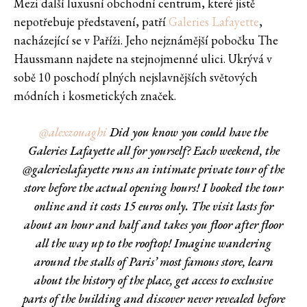
Mezi další luxusní obchodní centrum, které jistě
nepotřebuje představení, patří
Galeries Lafayette
,
nacházející se v Paříži. Jeho nejznámější pobočku The
Haussmann najdete na stejnojmenné ulici. Ukrývá v
sobě 10 poschodí plných nejslavnějších světových
módních i kosmetických značek.
@alexzouaghi
Did you know you could have the
Galeries Lafayette all for yourself? Each weekend, the
@galerieslafayette runs an intimate private tour of the
store before the actual opening hours! I booked the tour
online and it costs 15 euros only. The visit lasts for
about an hour and half and takes you floor after floor
all the way up to the rooftop! Imagine wandering
around the stalls of Paris’ most famous store, learn
about the history of the place, get access to exclusive
parts of the building and discover never revealed before