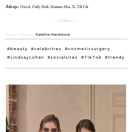
Zdroje:
Dazed, Daily Mail, Mamma Mia, X, TikTok
― Reklama ―
Autor článku:
Kateřina Hlaváčková
#beauty
#celebrities
#cosmeticsurgery
#LindsayLohan
#socialsites
#TikTok
#trendy