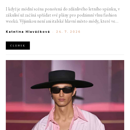
I když je módní scéna ponořená do zdánlivého letního spánku, v
zákulisí už začíná spřádat své plány pro podzimní vlnu fashion
weeků. Výjimkou není ani italské hlavní město módy, které ve
čtvrtek odhalilo provizorní kalendář chystaných show. Milán od
Kateřina Hlaváčková
-
24. 7. 2026
22. do 28. září přivítá tradiční jména, pozornost však zaměří
především na debut nových kreativních ředitelů značky
Moschino.
ČLÁNEK