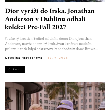
Dior vyráží do Irska. Jonathan
Anderson v Dublinu odhalí
kolekci Pre-Fall 2027
Současný kreativní ředitel módního domu Dior, Jonathan
Anderson, uzavře pomyslný kruh. Svou kariéru v módním
průmyslu totiž kdysi odstartoval v obchodním domě Brown
Thomas v Dublinu. Nyní se do hlavního města Irska navrátí v čele
Kateřina Hlaváčková
-
22. 7. 2026
jedné z největších luxusních značek světa. V prosinci totiž v
prostorách ikonické Trinity College odhalí očekávanou řadu Pre-
Fall 2027.
ČLÁNEK