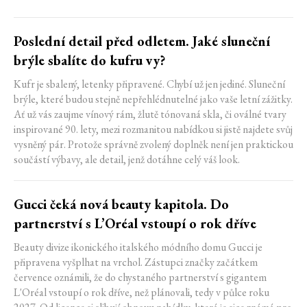
Poslední detail před odletem. Jaké sluneční
brýle sbalíte do kufru vy?
Kufr je sbalený, letenky připravené. Chybí už jen jediné. Sluneční
brýle, které budou stejně nepřehlédnutelné jako vaše letní zážitky.
Ať už vás zaujme vínový rám, žlutě tónovaná skla, či oválné tvary
inspirované 90. lety, mezi rozmanitou nabídkou si jistě najdete svůj
vysněný pár. Protože správně zvolený doplněk není jen praktickou
součástí výbavy, ale detail, jenž dotáhne celý váš look.
Gucci čeká nová beauty kapitola. Do
partnerství s L’Oréal vstoupí o rok dříve
Beauty divize ikonického italského módního domu Gucci je
připravena vyšplhat na vrchol. Zástupci značky začátkem
července oznámili, že do chystaného partnerství s gigantem
L'Oréal vstoupí o rok dříve, než plánovali, tedy v půlce roku