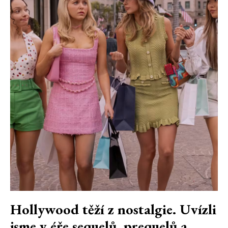
Hollywood těží z nostalgie. Uvízli
jsme v éře sequelů, prequelů a