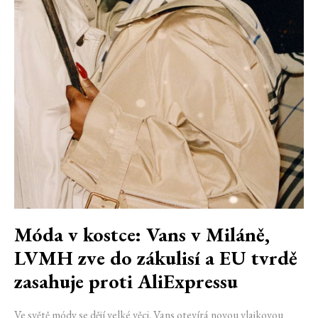
Móda v kostce: Vans v Miláně,
LVMH zve do zákulisí a EU tvrdě
zasahuje proti AliExpressu
Ve světě módy se dějí velké věci. Vans otevírá novou vlajkovou