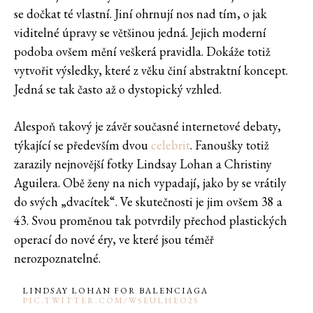
se dočkat té vlastní. Jiní ohrnují nos nad tím, o jak
viditelné úpravy se většinou jedná. Jejich moderní
podoba ovšem mění veškerá pravidla. Dokáže totiž
vytvořit výsledky, které z věku činí abstraktní koncept.
Jedná se tak často až o dystopický vzhled.
Alespoň takový je závěr současné internetové debaty,
týkající se především dvou
celebrit
. Fanoušky totiž
zarazily nejnovější fotky Lindsay Lohan a Christiny
Aguilera. Obě ženy na nich vypadají, jako by se vrátily
do svých „dvacítek“. Ve skutečnosti je jim ovšem 38 a
43. Svou proměnou tak potvrdily přechod plastických
operací do nové éry, ve které jsou téměř
nerozpoznatelné.
LINDSAY LOHAN FOR BALENCIAGA
PIC.TWITTER.COM/W5EULHEO2S