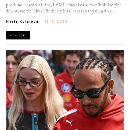
prodejnou v srdci Milána, LVMH chystá další ročník oblíbených
dnů otevřených dveří, Burberry hlásí návrat na výsluní díky
generaci Z a Evropská unie udělila rekordní pokutu platformě
Marie Kolajová
-
21. 7. 2026
AliExpress.
ČLÁNEK