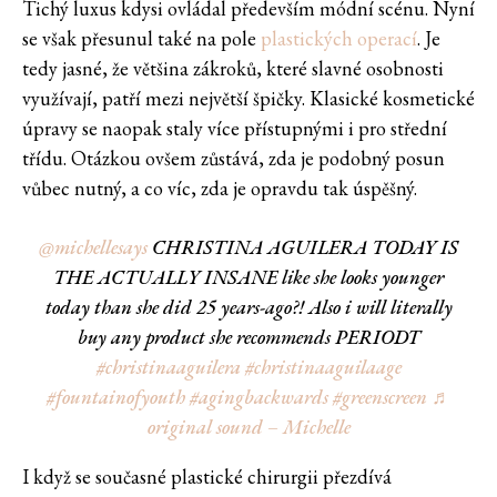
Tichý luxus kdysi ovládal především módní scénu. Nyní
se však přesunul také na pole
plastických operací
. Je
tedy jasné, že většina zákroků, které slavné osobnosti
využívají, patří mezi největší špičky. Klasické kosmetické
úpravy se naopak staly více přístupnými i pro střední
třídu. Otázkou ovšem zůstává, zda je podobný posun
vůbec nutný, a co víc, zda je opravdu tak úspěšný.
@michellesays
CHRISTINA AGUILERA TODAY IS
THE ACTUALLY INSANE like she looks younger
today than she did 25 years-ago?! Also i will literally
buy any product she recommends PERIODT
#christinaaguilera
#christinaaguilaage
#fountainofyouth
#agingbackwards
#greenscreen
♬
original sound – Michelle
I když se současné plastické chirurgii přezdívá