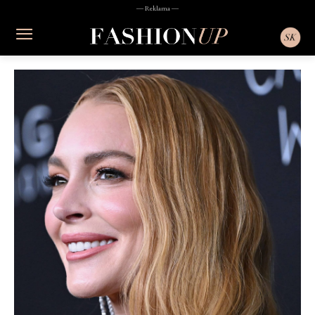
― Reklama ―