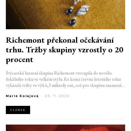
Richemont překonal očekávání
trhu. Tržby skupiny vzrostly o 20
procent
Švýcarská luxusní skupina Richemont vstoupila do nového
fiskálního roku ve velkém stylu. Ke konci června letošního roku
vykázala tržby ve výši 6,3 miliardy eur, což pro skupinu znamená
meziroční růst o 20 %. Tento úspěch ukazuje, že poptávka po
Marie Kolajová
-
20. 7. 2026
luxusním zůstává i přes přetrvávající ekonomickou nejistotu
mimořádně silná
ČLÁNEK