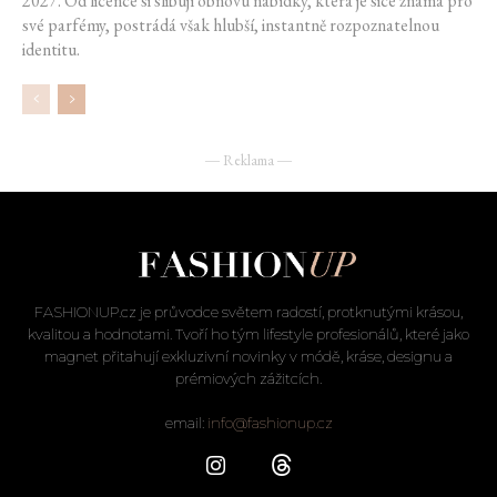
2027. Od licence si slibují obnovu nabídky, která je sice známá pro
své parfémy, postrádá však hlubší, instantně rozpoznatelnou
identitu.
― Reklama ―
FASHIONUP.cz je průvodce světem radostí, protknutými krásou,
kvalitou a hodnotami. Tvoří ho tým lifestyle profesionálů, které jako
magnet přitahují exkluzivní novinky v módě, kráse, designu a
prémiových zážitcích.
email:
info@fashionup.cz