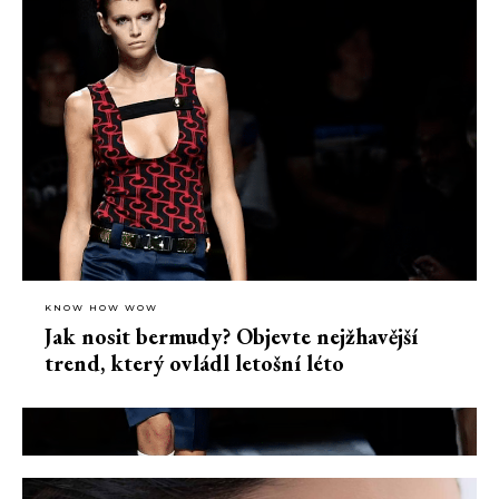
KNOW HOW WOW
Jak nosit bermudy? Objevte nejžhavější
trend, který ovládl letošní léto