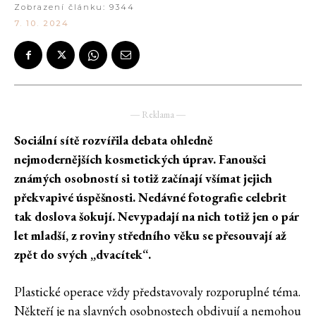
Zobrazení článku:
9344
7. 10. 2024
― Reklama ―
Sociální sítě rozvířila debata ohledně
nejmodernějších kosmetických úprav. Fanoušci
známých osobností si totiž začínají všímat jejich
překvapivé úspěšnosti. Nedávné fotografie celebrit
tak doslova šokují. Nevypadají na nich totiž jen o pár
let mladší, z roviny středního věku se přesouvají až
zpět do svých „dvacítek“.
Plastické operace vždy představovaly rozporuplné téma.
Někteří je na slavných osobnostech obdivují a nemohou