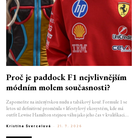
Proč je paddock F1 nejvlivnějším
módním molem současnosti?
Zapomeňte na inženýrskou nudu a tabákový kouř. Formule 1 se
letos už definitivně proměnila v lifestylový ekosystém, kde má
outfit Lewise Hamilton stejnou váhu jako jeho čas v kvalifikaci.
Díky miliardovému spojení s luxusním gigantem LVMH, vlivu
Kristína Švercelová
-
21. 7. 2026
nové generace influencerů a fenoménu manželek a partnerek
závodníků (WAGs) už F1 neprodává jen vteřiny napětí na startu,