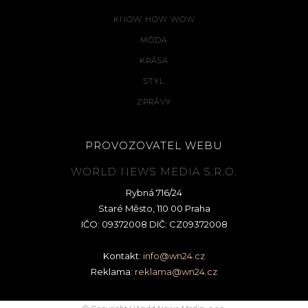
KNOW HOW WOW
MÓDA
KRÁSA
STYL
ZPRÁVY
PROVOZOVATEL WEBU
WORLD NEWS MEDIA S.R.O.
Rybná 716/24
Staré Město, 110 00 Praha
IČO: 09372008 DIČ: CZ09372008
Kontakt:
info@wn24.cz
Reklama:
reklama@wn24.cz