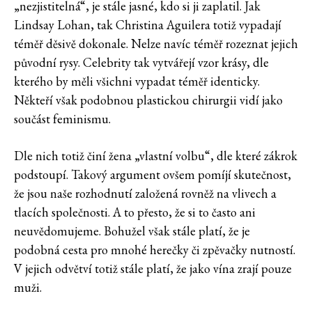
„nezjistitelná“, je stále jasné, kdo si ji zaplatil. Jak
Lindsay Lohan, tak Christina Aguilera totiž vypadají
téměř děsivě dokonale. Nelze navíc téměř rozeznat jejich
původní rysy. Celebrity tak vytvářejí vzor krásy, dle
kterého by měli všichni vypadat téměř identicky.
Někteří však podobnou plastickou chirurgii vidí jako
součást feminismu.
Dle nich totiž činí žena „vlastní volbu“, dle které zákrok
podstoupí. Takový argument ovšem pomíjí skutečnost,
že jsou naše rozhodnutí založená rovněž na vlivech a
tlacích společnosti. A to přesto, že si to často ani
neuvědomujeme. Bohužel však stále platí, že je
podobná cesta pro mnohé herečky či zpěvačky nutností.
V jejich odvětví totiž stále platí, že jako vína zrají pouze
muži.