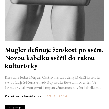
Mugler definuje ženskost po svém.
Novou kabelku svěřil do rukou
kulturistky
Kreativní ředitel Miguel Castro Freitas odemyká další kapitolu
své pořád ještě čerstvé nadvlády nad královstvím Mugler. Ve
čtvrtek vydal svou první kampaň věnovanou novým kabelkám
Aurora a Lua. Její vizuál hovoří přesně tím jazykem, s nímž návrhář
Kateřina Hlaváčková
-
23. 7. 2026
do módního domu dorazil. Umně mísí výrazy minulosti a dávných
kořenů, zatímco definuje moderní, silnou podobu ženskosti.
ČLÁNEK