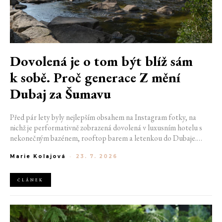
Dovolená je o tom být blíž sám
k sobě. Proč generace Z mění
Dubaj za Šumavu
Před pár lety byly nejlepším obsahem na Instagram fotky, na
nichž je performativně zobrazená dovolená v luxusním hotelu s
nekonečným bazénem, rooftop barem a letenkou do Dubaje.
Dnes sociální sítě zaplavují úplně jiné obrázky. Chata v Jizerských
Marie Kolajová
-
23. 7. 2026
horách. Ranní koupání v lomu. Výlet vlakem na Šumavu.
Nejlepším odpočinkem je jednoduše posedět s kamarády u ohně.
ČLÁNEK