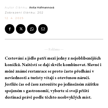
Autor článku:
Anita Hofmannová
Zobrazení článku:
202
12. 4. 2025
― Reklama ―
Cestování a jídlo patří mezi jedny z nejoblíbenějších
koníčků. Naštěstí se dají skvěle kombinovat. Slavné i
méně známé restaurace se proto často předhání v
nevšednosti a turisty vítají s otevřenou náručí.
Jestliže čas od času zatoužíte po jedinečném zážitku
spojeném s gastronomií, vyberte si svoji příští
destinaci právě podle těchto neobvyklých míst.