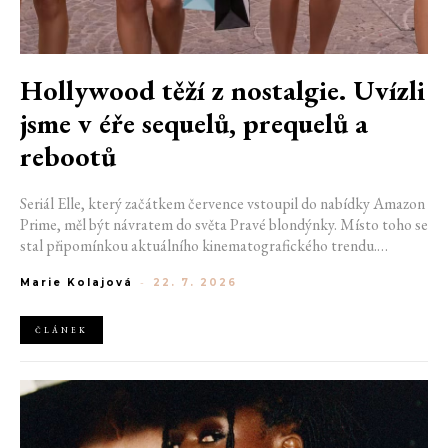
Hollywood těží z nostalgie. Uvízli
jsme v éře sequelů, prequelů a
rebootů
Seriál Elle, který začátkem července vstoupil do nabídky Amazon
Prime, měl být návratem do světa Pravé blondýnky. Místo toho se
stal připomínkou aktuálního kinematografického trendu.
Hollywoodská produkce se dnes točí v nekonečném kruhu.
Marie Kolajová
-
22. 7. 2026
Prequely, sequely, spin-offy i rebooty zaplnily kina i streamovací
platformy natolik, že se originální příběhy stávají pouhou
vzácností. Proč se filmový průmysl tak moc bojí nových nápadů?
ČLÁNEK
A můžeme si za to sami?