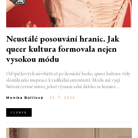
Neustálé posouvání hranic. Jak
queer kultura formovala nejen
vysokou módu
Od špičkových návrhářů až po ikonické looks, queer kultura vždy
sloužila jako inspirace k radikální autenticitě. Móda má v její
historii čestné místo, jehož význam sahá daleko za hranice
estetiky. V dobách, kdy být otevřeně queer znamenalo vystavit se
Monika Búřilová
-
25. 7. 2026
postihům a nebezpečí, fungovalo právě oblečení jako tichý jazyk.
Díky šátku, broži nebo náušnici queer lidé rozpoznali jeden
druhého a díky velkolepé ballroom scéně měli i lidé na okraji
ČLÁNEK
společnosti prostor zářit na molech. Jak se queer kultura
propsala do módního světa, který známe dnes?