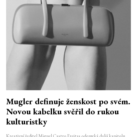
Mugler definuje ženskost po svém.
Novou kabelku svěřil do rukou
kulturistky
Kreativní ředitel Miguel Castro Freitas odemyká další kapitolu