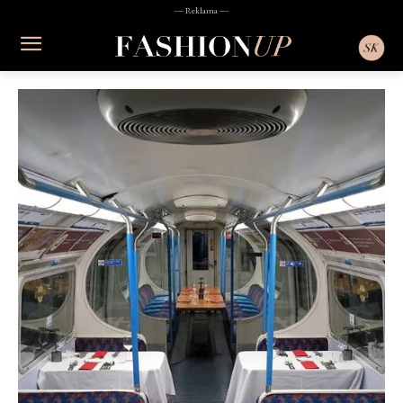
― Reklama ―