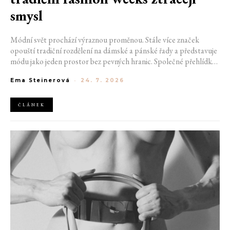
smysl
Módní svět prochází výraznou proměnou. Stále více značek
opouští tradiční rozdělení na dámské a pánské řady a představuje
módu jako jeden prostor bez pevných hranic. Společné přehlídky,
propojené kolekce a rostoucí důraz na udržitelnost naznačují, že
Ema Steinerová
-
24. 7. 2026
klasické týdny módy mohou brzy vypadat úplně jinak.
ČLÁNEK