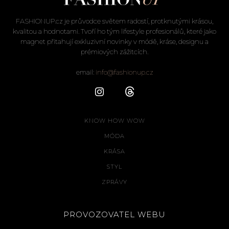
FASHIONUP.cz je průvodce světem radostí, protknutými krásou,
kvalitou a hodnotami. Tvoří ho tým lifestyle profesionálů, které jako
magnet přitahují exkluzivní novinky v módě, kráse, designu a
prémiových zážitcích.
email:
info@fashionup.cz
KNOW HOW WOW
MÓDA
KRÁSA
STYL
ZPRÁVY
PROVOZOVATEL WEBU