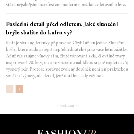
stává nejsilnějším manifestem moderní nonšalance letošního léta.
Poslední detail před odletem. Jaké sluneční
brýle sbalíte do kufru vy?
Kufr je sbalený, letenky připravené. Chybí už jen jediné. Sluneční
brýle, které budou stejně nepřehlédnutelné jako vaše letní zážitky.
Ať už vás zaujme vínový rám, žlutě tónovaná skla, či oválné tvary
inspirované 90. lety, mezi rozmanitou nabídkou si jistě najdete svůj
vysněný pár. Protože správně zvolený doplněk není jen praktickou
součástí výbavy, ale detail, jenž dotáhne celý váš look.
― Reklama ―