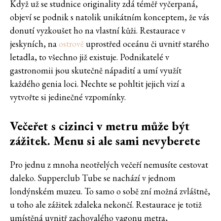
Když už se studnice originality zdá téměř vyčerpaná,
objeví se podnik s natolik unikátním konceptem, že vás
donutí vyzkoušet ho na vlastní kůži. Restaurace v
jeskyních, na
ostrově
uprostřed oceánu či uvnitř starého
letadla, to všechno již existuje. Podnikatelé v
gastronomii jsou skutečně nápadití a umí využít
každého genia loci. Nechte se pohltit jejich vizí a
vytvořte si jedinečné vzpomínky.
Večeřet s cizinci v metru může být
zážitek. Menu si ale sami nevyberete
Pro jednu z mnoha neotřelých večeří nemusíte cestovat
daleko. Supperclub Tube se nachází v jednom
londýnském muzeu. To samo o sobě zní možná zvláštně,
u toho ale zážitek zdaleka nekončí. Restaurace je totiž
umístěná uvnitř zachovalého vagonu metra,