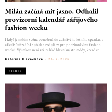
Milán začíná mít jasno. Odhalil
provizorní kalendář zářijového
fashion weeku
I když je módní scéna ponořená do zdánlivého letního spánku, v
zákulisí už začíná spřádat své plány pro podzimní vlnu fashion
weeků. Výjimkou není ani italské hlavní město módy, které ve
čtvrtek odhalilo provizorní kalendář chystaných show. Milán od
Kateřina Hlaváčková
-
24. 7. 2026
22. do 28. září přivítá tradiční jména, pozornost však zaměří
především na debut nových kreativních ředitelů značky
Moschino.
ČLÁNEK