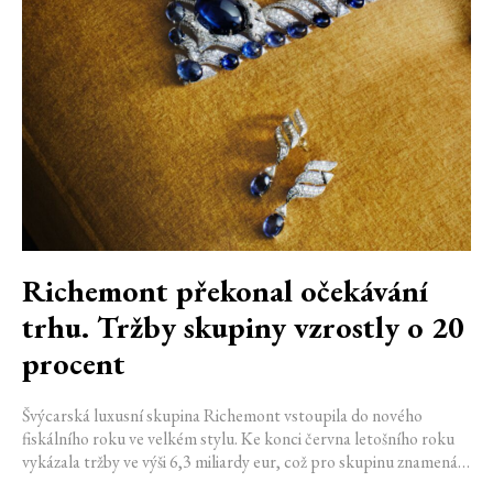
Richemont překonal očekávání
trhu. Tržby skupiny vzrostly o 20
procent
Švýcarská luxusní skupina Richemont vstoupila do nového
fiskálního roku ve velkém stylu. Ke konci června letošního roku
vykázala tržby ve výši 6,3 miliardy eur, což pro skupinu znamená
meziroční růst o 20 %. Tento úspěch ukazuje, že poptávka po