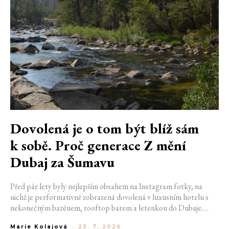
Dovolená je o tom být blíž sám
k sobě. Proč generace Z mění
Dubaj za Šumavu
Před pár lety byly nejlepším obsahem na Instagram fotky, na
nichž je performativně zobrazená dovolená v luxusním hotelu s
nekonečným bazénem, rooftop barem a letenkou do Dubaje.
Dnes sociální sítě zaplavují úplně jiné obrázky. Chata v Jizerských
Marie Kolajová
-
23. 7. 2026