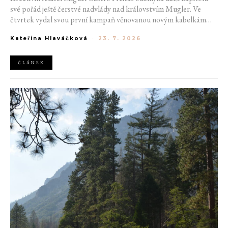
své pořád ještě čerstvé nadvlády nad královstvím Mugler. Ve
čtvrtek vydal svou první kampaň věnovanou novým kabelkám
Aurora a Lua. Její vizuál hovoří přesně tím jazykem, s nímž návrhář
Kateřina Hlaváčková
-
23. 7. 2026
do módního domu dorazil. Umně mísí výrazy minulosti a dávných
kořenů, zatímco definuje moderní, silnou podobu ženskosti.
ČLÁNEK