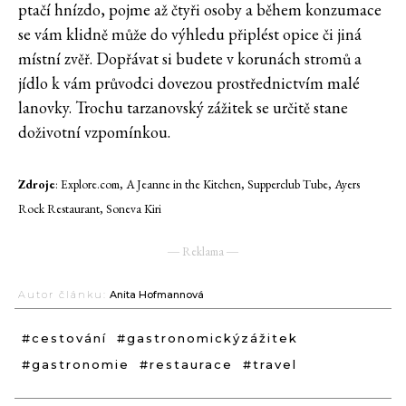
ptačí hnízdo, pojme až čtyři osoby a během konzumace
se vám klidně může do výhledu připlést opice či jiná
místní zvěř. Dopřávat si budete v korunách stromů a
jídlo k vám průvodci dovezou prostřednictvím malé
lanovky. Trochu tarzanovský zážitek se určitě stane
doživotní vzpomínkou.
Zdroje
: Explore.com, A Jeanne in the Kitchen, Supperclub Tube, Ayers
Rock Restaurant, Soneva Kiri
― Reklama ―
Autor článku:
Anita Hofmannová
#cestování
#gastronomickýzážitek
#gastronomie
#restaurace
#travel