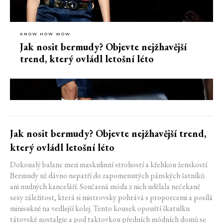
KNOW HOW WOW
Jak nosit bermudy? Objevte nejžhavější
trend, který ovládl letošní léto
Jak nosit bermudy? Objevte nejžhavější trend,
který ovládl letošní léto
Dokonalý balanc mezi maskulinní strohostí a křehkou ženskostí.
Bermudy už dávno nepatří do zapomenutých pánských šatníků
ani nudných kanceláří. Současná móda z nich udělala nečekaně
sexy záležitost, která si mistrovsky pohrává s proporcemi a posílá
minisukně na vedlejší kolej. Tento kousek opouští škatulku
tátovské nostalgie a pod taktovkou předních módních domů se