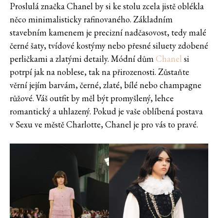
Proslulá značka Chanel by si ke stolu zcela jistě oblékla
něco minimalisticky rafinovaného. Základním
stavebním kamenem je precizní nadčasovost, tedy malé
černé šaty, tvídové kostýmy nebo přesné siluety zdobené
perličkami a zlatými detaily. Módní dům
Chanel
si
potrpí jak na noblese, tak na přirozenosti. Zůstaňte
věrní jejím barvám, černé, zlaté, bílé nebo champagne
růžové. Váš outfit by měl být promyšlený, lehce
romantický a uhlazený. Pokud je vaše oblíbená postava
v Sexu ve městě Charlotte, Chanel je pro vás to pravé.