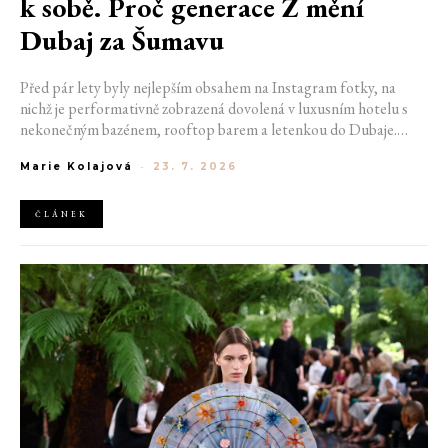
k sobě. Proč generace Z mění
Dubaj za Šumavu
Před pár lety byly nejlepším obsahem na Instagram fotky, na
nichž je performativně zobrazená dovolená v luxusním hotelu s
nekonečným bazénem, rooftop barem a letenkou do Dubaje.
Dnes sociální sítě zaplavují úplně jiné obrázky. Chata v Jizerských
Marie Kolajová
-
23. 7. 2026
horách. Ranní koupání v lomu. Výlet vlakem na Šumavu.
Nejlepším odpočinkem je jednoduše posedět s kamarády u ohně.
ČLÁNEK