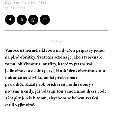
Zobrazení článku:
18664
12. 12. 2025
― Reklama ―
Vánoce už nesměle klepou na dveře a přípravy jedou
na plné obrátky. Sváteční sezóna je jako stvořená k
tomu, obléknout si outfity, které zvýrazní vaši
jedinečnost a osobitý styl, či u štědrovečerního stolu
dokonce na chvilku umlčí překvapené
prarodiče. Každý rok přicházejí módní domy s
novými trendy, jež udávají tón vánočnímu dress code
a inspirují nás k tomu, abychom se během svátků
cítili výjimečně.