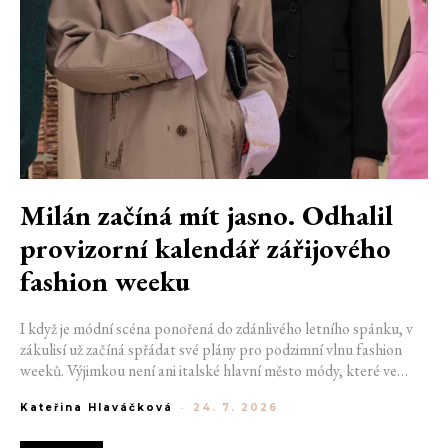
Milán začíná mít jasno. Odhalil
provizorní kalendář zářijového
fashion weeku
I když je módní scéna ponořená do zdánlivého letního spánku, v
zákulisí už začíná spřádat své plány pro podzimní vlnu fashion
weeků. Výjimkou není ani italské hlavní město módy, které ve
čtvrtek odhalilo provizorní kalendář chystaných show. Milán od
Kateřina Hlaváčková
-
24. 7. 2026
22. do 28. září přivítá tradiční jména, pozornost však zaměří
především na debut nových kreativních ředitelů značky