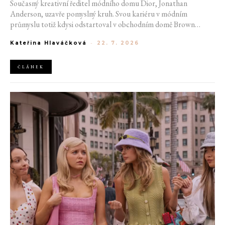
Současný kreativní ředitel módního domu Dior, Jonathan
Anderson, uzavře pomyslný kruh. Svou kariéru v módním
průmyslu totiž kdysi odstartoval v obchodním domě Brown
Thomas v Dublinu. Nyní se do hlavního města Irska navrátí v čele
Kateřina Hlaváčková
-
22. 7. 2026
jedné z největších luxusních značek světa. V prosinci totiž v
prostorách ikonické Trinity College odhalí očekávanou řadu Pre-
Fall 2027.
ČLÁNEK