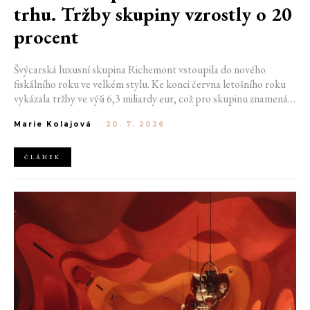
trhu. Tržby skupiny vzrostly o 20
procent
Švýcarská luxusní skupina Richemont vstoupila do nového
fiskálního roku ve velkém stylu. Ke konci června letošního roku
vykázala tržby ve výši 6,3 miliardy eur, což pro skupinu znamená
meziroční růst o 20 %. Tento úspěch ukazuje, že poptávka po
Marie Kolajová
-
20. 7. 2026
luxusním zůstává i přes přetrvávající ekonomickou nejistotu
mimořádně silná
ČLÁNEK