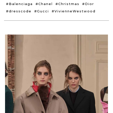
#Balenciaga
#Chanel
#Christmas
#Dior
#dresscode
#Gucci
#VivienneWestwood