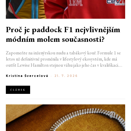
Proč je paddock F1 nejvlivnějším
módním molem současnosti?
Zapomeňte na inženýrskou nudu a tabákový kouř. Formule 1 se
letos už definitivně proměnila v lifestylový ekosystém, kde má
outfit Lewise Hamilton stejnou váhu jako jeho čas v kvalifikaci.
Díky miliardovému spojení s luxusním gigantem LVMH, vlivu
Kristína Švercelová
-
21. 7. 2026
nové generace influencerů a fenoménu manželek a partnerek
závodníků (WAGs) už F1 neprodává jen vteřiny napětí na startu,
ale příslušnost k nejrychlejší fashion komunitě světa. Jak se z
ČLÁNEK
"Racing Core" stala uniforma ulice a proč nás drama v paddocku
baví často i víc než samotné závody?