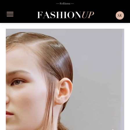
― Reklama ―