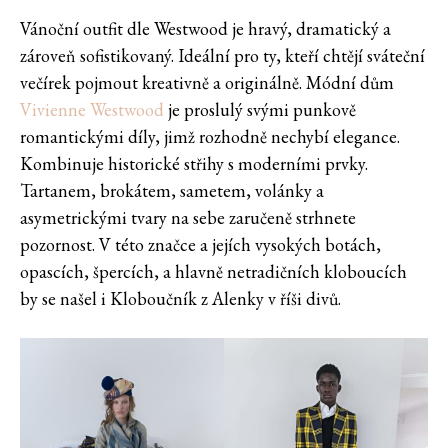
Vánoční outfit dle Westwood je hravý, dramatický a
zároveň sofistikovaný. Ideální pro ty, kteří chtějí sváteční
večírek pojmout kreativně a originálně. Módní dům
Vivienne Westwood
je proslulý svými punkově
romantickými díly, jimž rozhodně nechybí elegance.
Kombinuje historické střihy s moderními prvky.
Tartanem, brokátem, sametem, volánky a
asymetrickými tvary na sebe zaručeně strhnete
pozornost. V této značce a jejích vysokých botách,
opascích, špercích, a hlavně netradičních kloboucích
by se našel i Kloboučník z Alenky v říši divů.