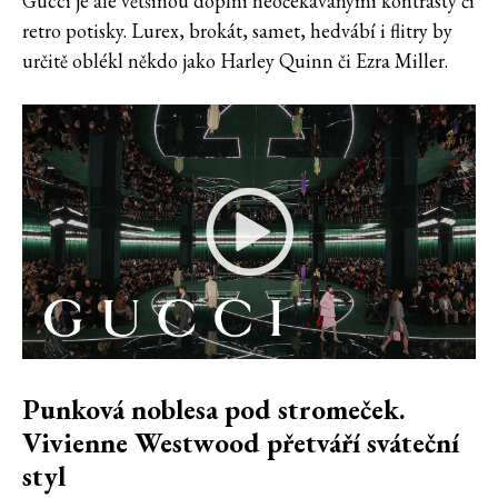
Gucci je ale většinou doplní neočekávanými kontrasty či
retro potisky. Lurex, brokát, samet, hedvábí i flitry by
určitě oblékl někdo jako Harley Quinn či Ezra Miller.
Punková noblesa pod stromeček.
Vivienne Westwood přetváří sváteční
styl