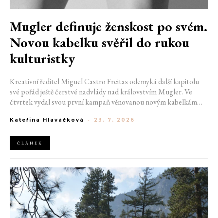
Mugler definuje ženskost po svém.
Novou kabelku svěřil do rukou
kulturistky
Kreativní ředitel Miguel Castro Freitas odemyká další kapitolu
své pořád ještě čerstvé nadvlády nad královstvím Mugler. Ve
čtvrtek vydal svou první kampaň věnovanou novým kabelkám
Aurora a Lua. Její vizuál hovoří přesně tím jazykem, s nímž návrhář
Kateřina Hlaváčková
-
23. 7. 2026
do módního domu dorazil. Umně mísí výrazy minulosti a dávných
kořenů, zatímco definuje moderní, silnou podobu ženskosti.
ČLÁNEK