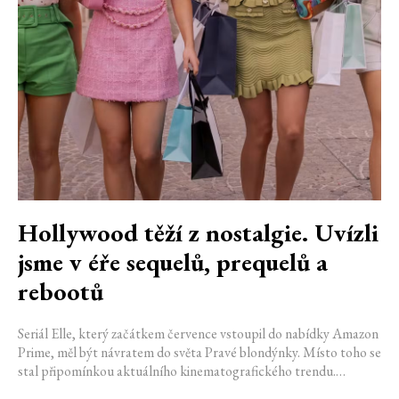
Hollywood těží z nostalgie. Uvízli
jsme v éře sequelů, prequelů a
rebootů
Seriál Elle, který začátkem července vstoupil do nabídky Amazon
Prime, měl být návratem do světa Pravé blondýnky. Místo toho se
stal připomínkou aktuálního kinematografického trendu.
Hollywoodská produkce se dnes točí v nekonečném kruhu.