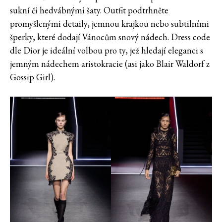
sukní či hedvábnými šaty. Outfit podtrhněte
promyšlenými detaily, jemnou krajkou nebo subtilními
šperky, které dodají Vánocům snový nádech. Dress code
dle Dior je ideální volbou pro ty, jež hledají eleganci s
jemným nádechem aristokracie (asi jako Blair Waldorf z
Gossip Girl).