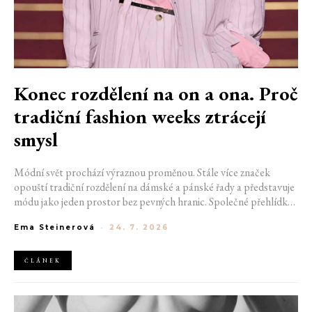
Konec rozdělení na on a ona. Proč
tradiční fashion weeks ztrácejí
smysl
Módní svět prochází výraznou proměnou. Stále více značek
opouští tradiční rozdělení na dámské a pánské řady a představuje
módu jako jeden prostor bez pevných hranic. Společné přehlídky,
propojené kolekce a rostoucí důraz na udržitelnost naznačují, že
Ema Steinerová
-
24. 7. 2026
klasické týdny módy mohou brzy vypadat úplně jinak.
ČLÁNEK