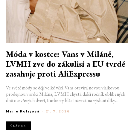
Móda v kostce: Vans v Miláně,
LVMH zve do zákulisí a EU tvrdě
zasahuje proti AliExpressu
Ve světě módy se dějí velké věci. Vans otevírá novou vlajkovou
prodejnou v srdci Milána, LVMH chystá další ročník oblíbených
dnů otevřených dveří, Burberry hlásí návrat na výsluní díky
generaci Z a Evropská unie udělila rekordní pokutu platformě
Marie Kolajová
-
21. 7. 2026
AliExpress.
ČLÁNEK