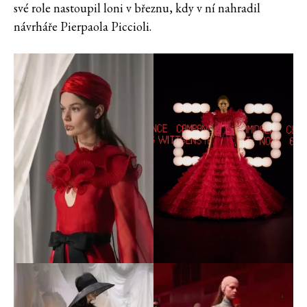
své role nastoupil loni v březnu, kdy v ní nahradil
návrháře Pierpaola Piccioli.