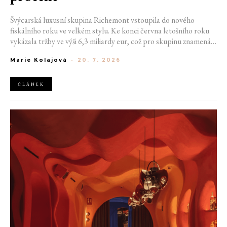
Švýcarská luxusní skupina Richemont vstoupila do nového
fiskálního roku ve velkém stylu. Ke konci června letošního roku
vykázala tržby ve výši 6,3 miliardy eur, což pro skupinu znamená
meziroční růst o 20 %. Tento úspěch ukazuje, že poptávka po
Marie Kolajová
-
20. 7. 2026
luxusním zůstává i přes přetrvávající ekonomickou nejistotu
mimořádně silná
ČLÁNEK