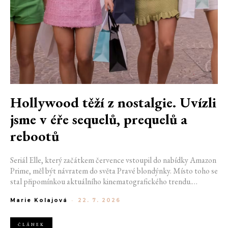
Hollywood těží z nostalgie. Uvízli
jsme v éře sequelů, prequelů a
rebootů
Seriál Elle, který začátkem července vstoupil do nabídky Amazon
Prime, měl být návratem do světa Pravé blondýnky. Místo toho se
stal připomínkou aktuálního kinematografického trendu.
Hollywoodská produkce se dnes točí v nekonečném kruhu.
Marie Kolajová
-
22. 7. 2026
Prequely, sequely, spin-offy i rebooty zaplnily kina i streamovací
platformy natolik, že se originální příběhy stávají pouhou
vzácností. Proč se filmový průmysl tak moc bojí nových nápadů?
ČLÁNEK