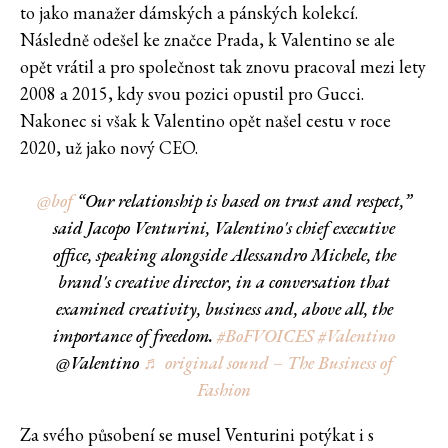
to jako manažer dámských a pánských kolekcí.
Následně odešel ke značce Prada, k Valentino se ale
opět vrátil a pro společnost tak znovu pracoval mezi lety
2008 a 2015, kdy svou pozici opustil pro Gucci.
Nakonec si však k Valentino opět našel cestu v roce
2020, už jako nový CEO.
@bof
“Our relationship is based on trust and respect,”
said Jacopo Venturini, Valentino's chief executive
office, speaking alongside Alessandro Michele, the
brand's creative director, in a conversation that
examined creativity, business and, above all, the
importance of freedom.
#BoFVOICES
#Valentino
@Valentino
♬ original sound – The Business of
Fashion
Za svého působení se musel Venturini potýkat i s