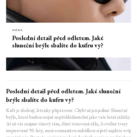
MÓDA
Poslední detail před odletem. Jaké
sluneční brýle sbalíte do kufru vy?
Poslední detail před odletem. Jaké sluneční
brýle sbalíte do kufru vy?
Kufr je sbalený, letenky připravené. Chybí už jen jediné. Sluneční
brýle, které budou stejně nepřehlédnutelné jako vaše letní zážitky.
Ať už vás zaujme vínový rám, žlutě tónovaná skla, či oválné tvary
inspirované 90. lety, mezi rozmanitou nabídkou si jistě najdete svůj