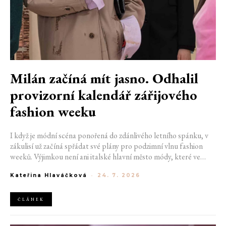
Milán začíná mít jasno. Odhalil
provizorní kalendář zářijového
fashion weeku
I když je módní scéna ponořená do zdánlivého letního spánku, v
zákulisí už začíná spřádat své plány pro podzimní vlnu fashion
weeků. Výjimkou není ani italské hlavní město módy, které ve
čtvrtek odhalilo provizorní kalendář chystaných show. Milán od
Kateřina Hlaváčková
-
24. 7. 2026
22. do 28. září přivítá tradiční jména, pozornost však zaměří
především na debut nových kreativních ředitelů značky
Moschino.
ČLÁNEK