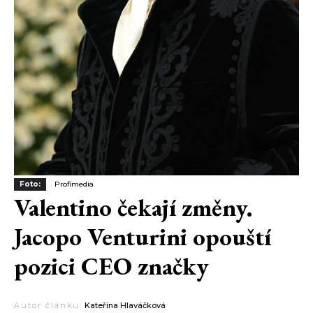
Foto:
Profimedia
Valentino čekají změny.
Jacopo Venturini opouští
pozici CEO značky
Autor článku:
Kateřina Hlaváčková