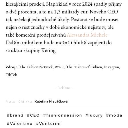
klesajícími prodeji. Například v roce 2024 spadly příjmy
o dvě procenta, a to na 1,3 miliardy eur. Nového CEO
tak nečekají jednoduché úkoly. Postarat se bude muset
nejen o růst značky v době ekonomické nejistoty, ale
také komerční prodej návrhů
Alessandra Michele
.
Dalším milníkem bude možná i hlubší zapojení do
struktur skupiny Kering.
Zdroje:
The Fashion Network, WWD, The Business of Fashion, Instagram,
TikTok
― Reklama ―
Autor článku:
Kateřina Hlaváčková
#brand
#CEO
#fashionsession
#luxury
#móda
#Valentino
#Venturini