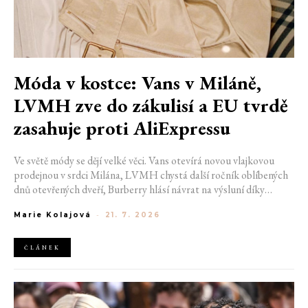
Móda v kostce: Vans v Miláně,
LVMH zve do zákulisí a EU tvrdě
zasahuje proti AliExpressu
Ve světě módy se dějí velké věci. Vans otevírá novou vlajkovou
prodejnou v srdci Milána, LVMH chystá další ročník oblíbených
dnů otevřených dveří, Burberry hlásí návrat na výsluní díky
generaci Z a Evropská unie udělila rekordní pokutu platformě
Marie Kolajová
-
21. 7. 2026
AliExpress.
ČLÁNEK