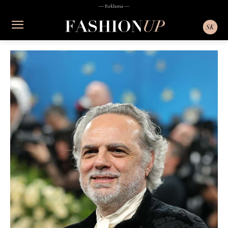
― Reklama ―