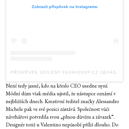
Zobrazit příspěvek na Instagramu
PŘÍSPĚVEK SDÍLENÝ FASHIONUP.CZ (@FASHION_UPCZ)
Není tedy jasné, kdo na křeslo CEO usedne nyní.
Módní dům však média ujistil, že nástupce oznámí v
nejbližších dnech. Kreativní ředitel značky Alessandro
Michele pak ve své pozici zůstává. Společnost vůči
návrhářovi potvrdila svou „plnou důvěru a závazek“.
Designér totiž u Valentino nepůsobí příliš dlouho. Do