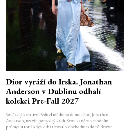
Dior vyráží do Irska. Jonathan
Anderson v Dublinu odhalí
kolekci Pre-Fall 2027
Současný kreativní ředitel módního domu Dior, Jonathan
Anderson, uzavře pomyslný kruh. Svou kariéru v módním
průmyslu totiž kdysi odstartoval v obchodním domě Brown