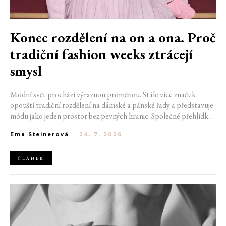
Konec rozdělení na on a ona. Proč
tradiční fashion weeks ztrácejí
smysl
Módní svět prochází výraznou proměnou. Stále více značek
opouští tradiční rozdělení na dámské a pánské řady a představuje
módu jako jeden prostor bez pevných hranic. Společné přehlídky,
propojené kolekce a rostoucí důraz na udržitelnost naznačují, že
Ema Steinerová
-
24. 7. 2026
klasické týdny módy mohou brzy vypadat úplně jinak.
ČLÁNEK