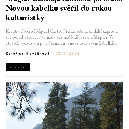
Novou kabelku svěřil do rukou
kulturistky
Kreativní ředitel Miguel Castro Freitas odemyká další kapitolu
své pořád ještě čerstvé nadvlády nad královstvím Mugler. Ve
čtvrtek vydal svou první kampaň věnovanou novým kabelkám
Aurora a Lua. Její vizuál hovoří přesně tím jazykem, s nímž návrhář
Kateřina Hlaváčková
-
23. 7. 2026
do módního domu dorazil. Umně mísí výrazy minulosti a dávných
kořenů, zatímco definuje moderní, silnou podobu ženskosti.
ČLÁNEK