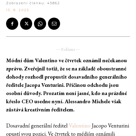
Zobrazení článku:
45862
15. 8. 2025
― Reklama ―
Módní dům Valentino ve čtvrtek oznámil nečekanou
zprávu. Zveřejnil totiž, že se na základě oboustranné
dohody rozhodl propustit dosavadního generálního
ředitele Jacopa Venturini. Příčinou odchodu jsou
osobní důvody. Prozatím není jasné, kdo na prázdné
křeslo CEO usedne nyní. Alessandro Michele však
zůstává kreativním ředitelem.
Dosavadní generální ředitel
Valentino
Jacopo Venturini
opustí svou pozici. Ve čtvrtek to médiím oznámili