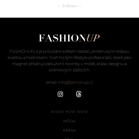
― Reklama ―
FASHIONUP.cz je průvodce světem radostí, protknutými krásou,
kvalitou a hodnotami. Tvoří ho tým lifestyle profesionálů, které jako
magnet přitahují exkluzivní novinky v módě, kráse, designu a
prémiových zážitcích.
email:
info@fashionup.cz
KNOW HOW WOW
MÓDA
KRÁSA