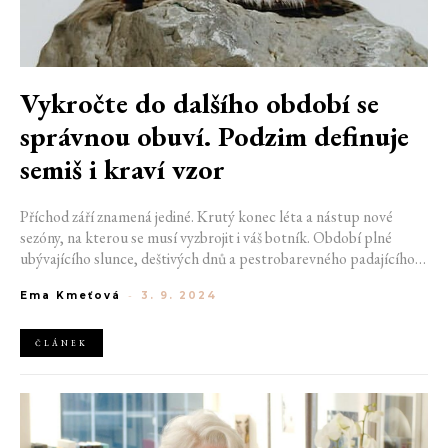
Vykročte do dalšího období se
správnou obuví. Podzim definuje
semiš i kraví vzor
Příchod září znamená jediné. Krutý konec léta a nástup nové
sezóny, na kterou se musí vyzbrojit i váš botník. Období plné
ubývajícího slunce, deštivých dnů a pestrobarevného padajícího
listí zvládnete za pomoci semišových kousků, motorkářských bot
Ema Kmeťová
-
3. 9. 2024
nebo úzkých tenisek.
ČLÁNEK