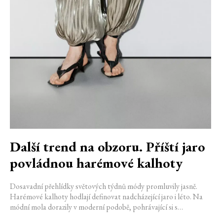
Další trend na obzoru. Příští jaro
povládnou harémové kalhoty
Dosavadní přehlídky světových týdnů módy promluvily jasně.
Harémové kalhoty hodlají definovat nadcházející jaro i léto. Na
módní mola dorazily v moderní podobě, pohrávající si s
různorodými styly a materiály. Jejich kouzlo spočívá ve variabilitě,