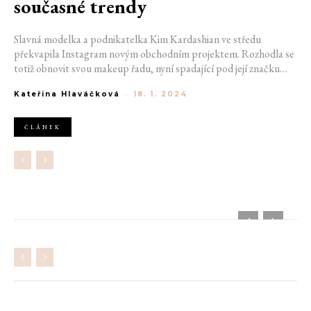
současné trendy
Slavná modelka a podnikatelka Kim Kardashian ve středu
překvapila Instagram novým obchodním projektem. Rozhodla se
totiž obnovit svou makeup řadu, nyní spadající pod její značku
Skkn. Prozatím hodlá nabízet řadu nude rtěnek a ladících tužek
Kateřina Hlaváčková
-
18. 1. 2024
na rty. Chybět nebude ani paletka očních stínů s 12 základními
odstíny. Kim se tak trefila do potřeb svých fanoušků, ale i
současných trendů.
ČLÁNEK