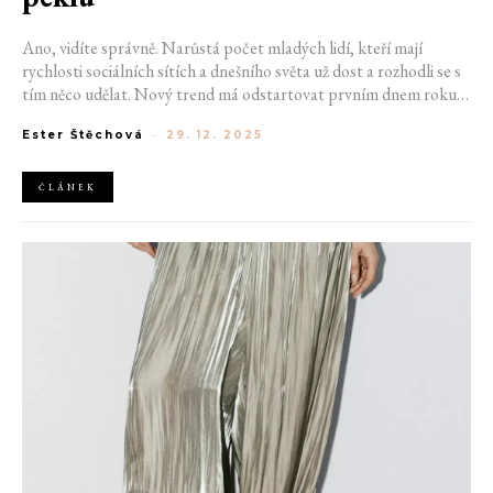
Ano, vidíte správně. Narůstá počet mladých lidí, kteří mají
rychlosti sociálních sítích a dnešního světa už dost a rozhodli se s
tím něco udělat. Nový trend má odstartovat prvním dnem roku
2026. Generace Z, ale i mileniálové plánují odložit smartphony a
Ester Štěchová
-
29. 12. 2025
deaktivovat účty na Instagramu ve jménu takzvaného
„digitálního detoxu“, který jim má ulevit od dopaminového
pekla.
ČLÁNEK