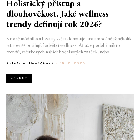
Holistický přístup a
dlouhověkost. Jaké wellness
trendy definují rok 2026?
Kromě módního a beauty světa dominuje luxusní scéně již několik
let rovněž posilující odvětví wellness. Ať už v podobě mikro
trendů, zážitkových nabídek věhlasných značek, nebo
komplexních výzkumů. Výjimkou proto nebude ani letošní rok.
Kateřina Hlaváčková
-
16. 2. 2026
Ponese se v duchu touhy po dlouhověkosti a holistického
přístupu, který nezapomíná na svalový trénink, výživu ani mozek.
ČLÁNEK