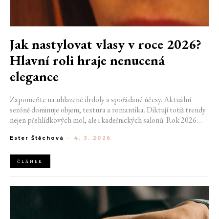
Jak nastylovat vlasy v roce 2026?
Hlavní roli hraje nenucená
elegance
Zapomeňte na uhlazené drdoly a spořádané účesy. Aktuální
sezóně dominuje objem, textura a romantika. Diktují totiž trendy
nejen přehlídkových mol, ale i kadeřnických salonů. Rok 2026
nebude o preciznosti a dokonalé šetrnosti, ale o vytoužené
Ester Štěchová
-
4. 3. 2026
uvolněnosti a dechberoucí spontánnosti. V kurzu jsou rozcuchané
vlasy, popuštěné copy i odvážné střihy.
ČLÁNEK