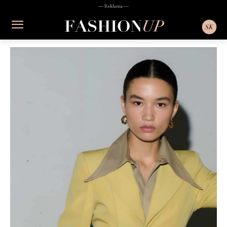
― Reklama ―