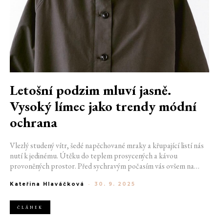
Letošní podzim mluví jasně.
Vysoký límec jako trendy módní
ochrana
Vlezlý studený vítr, šedé napěchované mraky a křupající listí nás
nutí k jedinému. Útěku do teplem prosycených a kávou
provoněných prostor. Před sychravým počasím vás ovšem na
podzim zachrání prvek spojující všechny letošní trendy svršky.
Kateřina Hlaváčková
-
30. 9. 2025
Trenčkot, kožená bunda nebo vlněný kabát, každý z nich se
dočkal upgradu v podobě vysokého límce.
ČLÁNEK