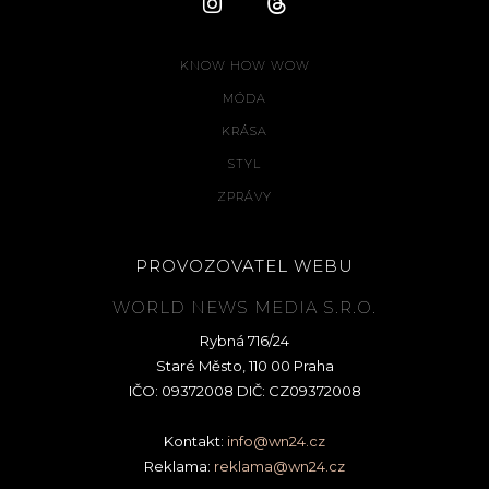
KNOW HOW WOW
MÓDA
KRÁSA
STYL
ZPRÁVY
PROVOZOVATEL WEBU
WORLD NEWS MEDIA S.R.O.
Rybná 716/24
Staré Město, 110 00 Praha
IČO: 09372008 DIČ: CZ09372008
Kontakt:
info@wn24.cz
Reklama:
reklama@wn24.cz