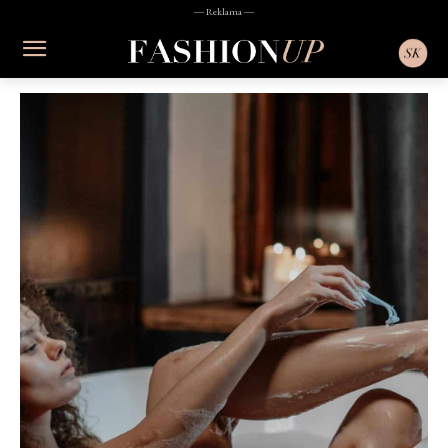
― Reklama ―