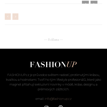
― Reklama ―
FASHIONUP.cz je průvodce světem radostí, protknutými krásou,
kvalitou a hodnotami. Tvoří ho tým lifestyle profesionálů, které jako
magnet přitahují exkluzivní novinky v módě, kráse, designu a
prémiových zážitcích.
email:
info@fashionup.cz