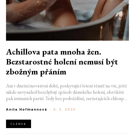
Achillova pata mnoha žen.
Bezstarostné holení nemusí být
zbožným přáním
Ani v dnešní inovativní době, poskytující řešení téměř na vše, ještě
nikdo nevynalezl bezchybný způsob dámského holení, obzvláště
pak intimních partií. Tedy bez podráždění, zarůstajících chloupků
a jiných neduh. Pokud patříte mezi ženy, toužící po hladce oholené
Anita Hofmannová
-
6. 2. 2025
pokožce, vyzkoušejte rutinu složenou z několika ověřených tipů a
triků.
ČLÁNEK