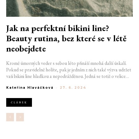
Jak na perfektní bikini line?
Beauty rutina, bez které se v létě
neobejdete
Kromě úmorných veder s sebou léto přináší mnohá další úskalí.
Pokud se pravidelně holíte, pak je jedním z nich také výzva udržet
vaši bikini line hladkou a nepodrážděnou. Jedná se totiž o velice
citlivou oblast, která si vyžaduje jen tu nejopatrnější péči. Zjistěte
Kateřina Hlaváčková
-
27. 6. 2024
proto, jak si úmorný proces tentokrát zpříjemnit.
ČLÁNEK