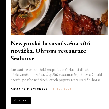
Newyorská luxusní scéna vítá
nováčka. Ohromí restaurace
Seahorse
Luxusní gastronomická mapa New Yorku má dlouho
očekávaného nováčka. Úspěšný restauratér John McDonald
otevřel po více než třech letech příprav restauraci Seahorse,
nacházející se na Union Square v čerstvě opraveném W Hotel.
Kateřina Hlaváčková
-
5. 10. 2025
Hosty láká na minimalistické pokrmy plné ryb a mořských
plodů, ale také promyšlené drinky a dechberoucí interiér.
ČLÁNEK