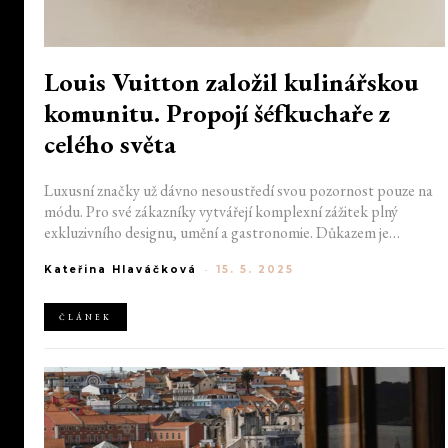
Louis Vuitton založil kulinářskou
komunitu. Propojí šéfkuchaře z
celého světa
Luxusní značky už dávno nesoustředí svou pozornost pouze na
módu. Pro své zákazníky vytvářejí komplexní zážitek plný
exkluzivního designu, umění a gastronomie. Důkazem je
nejnovější projekt z dílny Louis Vuitton. Módní dům odhalil
Kateřina Hlaváčková
-
15. 5. 2025
Culinary Community, tedy jedinečnou mezinárodní iniciativu
spojující šéfkuchaře tvořící pod jeho záštitou.
ČLÁNEK