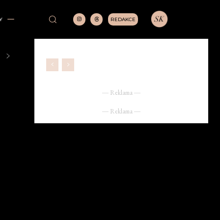
REDAKCE
Y
― Reklama ―
― Reklama ―