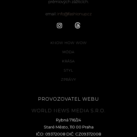
prémiových zážitcích.
email:
info@fashionup.cz
KNOW HOW WOW
MÓDA
KRÁSA
STYL
ZPRÁVY
PROVOZOVATEL WEBU
WORLD NEWS MEDIA S.R.O.
Rybná 716/24
Staré Město, 110 00 Praha
IČO: 09372008 DIČ: CZ09372008