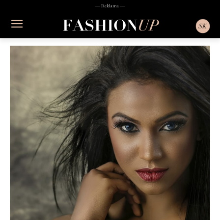
― Reklama ―