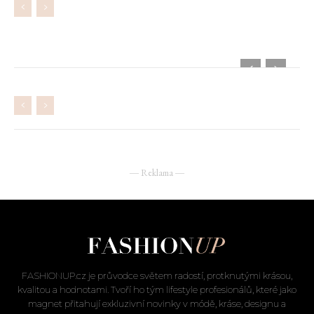
― Reklama ―
FASHIONUP.cz je průvodce světem radostí, protknutými krásou,
kvalitou a hodnotami. Tvoří ho tým lifestyle profesionálů, které jako
magnet přitahují exkluzivní novinky v módě, kráse, designu a