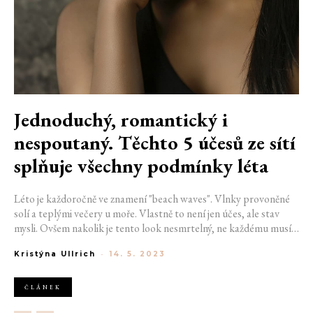
Jednoduchý, romantický i
nespoutaný. Těchto 5 účesů ze sítí
splňuje všechny podmínky léta
Léto je každoročně ve znamení "beach waves". Vlnky provoněné
solí a teplými večery u moře. Vlastně to není jen účes, ale stav
mysli. Ovšem nakolik je tento look nesmrtelný, ne každému musí
slušet, anebo s ním nesouzní typ vašich vlasů. Přesto nemusíte
Kristýna Ullrich
-
14. 5. 2023
volit mezi jednoduchostí, trendy a praktickou stránkou věci.
Letní šik účesy ze sítí v sobě mají všechno a jsou zároveň
dostatečně romantické na to, aby měla letní láska dveře dokořán.
ČLÁNEK