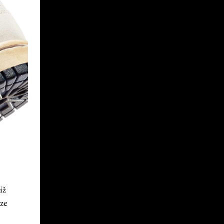
iž
 ze