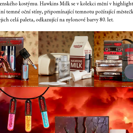
enského kostýmu. Hawkins Milk se v kolekci mění v highlighte
lní temné oční stíny, připomínající temnotu požírající městeč
jich celá paleta, odkazující na nylonové barvy 80. let.