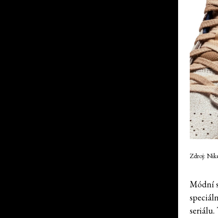
Zdroj: Nik
Módní s
speciál
seriálu