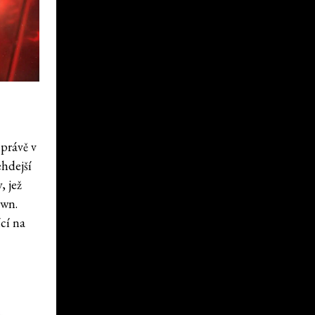
 právě v
ehdejší
, jež
own.
cí na