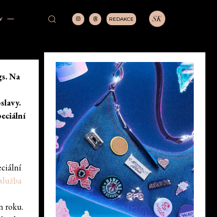
REDAKCE
Y
gs. Na
slavy.
eciální
ciální
služba
n roku.