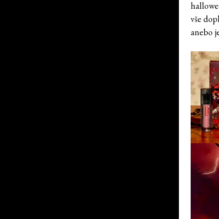
hallowe
vše dop
anebo je