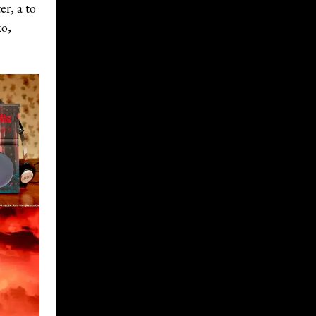
r, a to
ko,