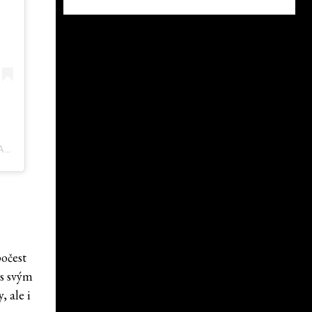
PŘÍSPĚVEK SDÍLENÝ STRANGER THINGS NETFLIX (@STRANGERTHINGSTV)
počest
ás svým
, ale i