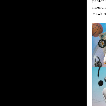
pantofl
momentá
Hawkins