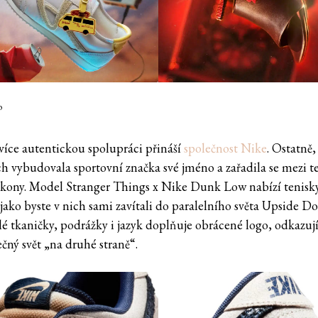
o
více autentickou spolupráci přináší
společnost Nike
. Ostatně,
ech vybudovala sportovní značka své jméno a zařadila se mezi t
kony. Model Stranger Things x Nike Dunk Low nabízí tenisky
 jako byste v nich sami zavítali do paralelního světa Upside D
lé tkaničky, podrážky i jazyk doplňuje obrácené logo, odkazují
čný svět „na druhé straně“.