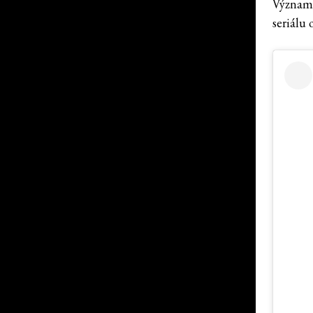
Významn
seriálu 