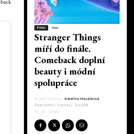
eback
Foto:
Aldo
Stranger Things
míří do finále.
Comeback doplní
beauty i módní
spolupráce
Autor článku:
Kateřina Hlaváčková
Zobrazení článku:
24469
31. 10. 2025