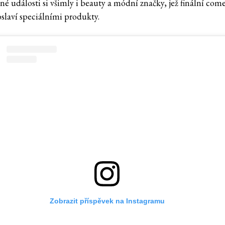
é události si všimly i beauty a módní značky, jež finální com
oslaví speciálními produkty.
Zobrazit příspěvek na Instagramu