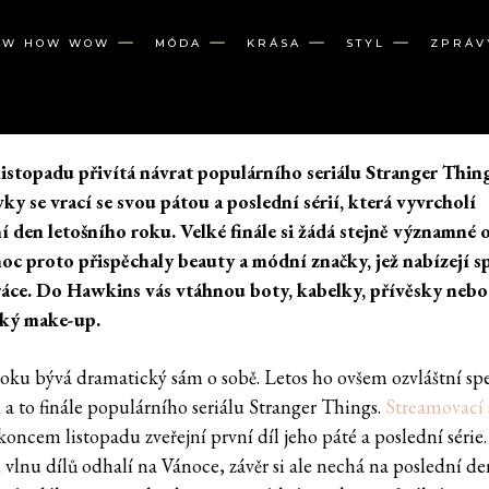
OW HOW WOW
MÓDA
KRÁSA
STYL
ZPRÁV
istopadu přivítá návrat populárního seriálu Stranger Thin
ky se vrací se svou pátou a poslední sérií, která vyvrcholí
í den letošního roku. Velké finále si žádá stejně významné o
c proto přispěchaly beauty a módní značky, jež nabízejí sp
áce. Do Hawkins vás vtáhnou boty, kabelky, přívěsky nebo
cký make-up.
oku bývá dramatický sám o sobě. Letos ho ovšem ozvláštní spe
 a to finále populárního seriálu Stranger Things.
Streamovací 
koncem listopadu zveřejní první díl jeho páté a poslední série.
vlnu dílů odhalí na Vánoce, závěr si ale nechá na poslední de