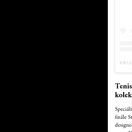
Tenis
kolek
Speciál
finále S
designem