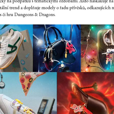
íčky na podpatku s tematickými ozdobami. Aldo naskakuje na
lní trend a doplňuje modely o řadu přívěsků, odkazujících 
 či hru Dungeons & Dragons.