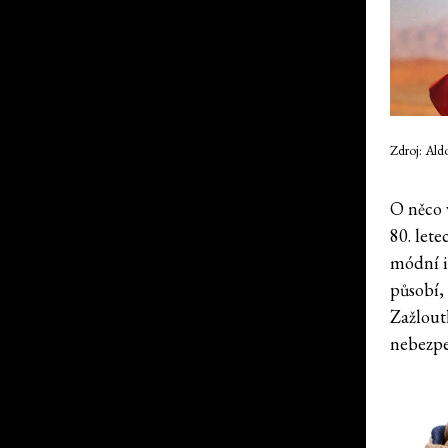
Zdroj: Ald
O něco 
80. let
módní i
působí,
Zažlout
nebezpe