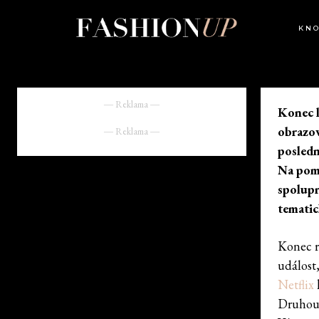
KN
― Reklama ―
Konec l
obrazov
― Reklama ―
posledn
Na pomo
spolupr
temati
Konec r
událost,
Netflix
Druhou 