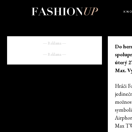
KN
― Reklama ―
Do hern
spolupr
― Reklama ―
úterý 2
Max. Vy
Hráči F
jedineč
možnost
symboli
Airphor
Max TW,