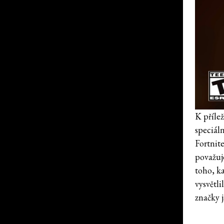
K příle
speciáln
Fortnit
považuj
toho, ka
vysvětli
značky 