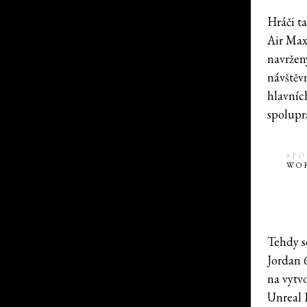
Hráči t
Air Max
navržen
návštěv
hlavníc
spolupr
#FO
WO
Tehdy s
Jordan 
na vytv
Unreal 