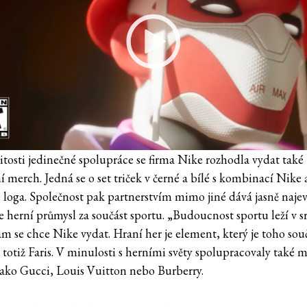
žitosti jedinečné spolupráce se firma Nike rozhodla vydat také
í merch. Jedná se o set triček v černé a bílé s kombinací Nike 
e loga. Společnost pak partnerstvím mimo jiné dává jasně najev
e herní průmysl za součást sportu. „Budoucnost sportu leží v s
m se chce Nike vydat. Hraní her je element, který je toho souč
l totiž Faris. V minulosti s herními světy spolupracovaly také 
jako Gucci, Louis Vuitton nebo Burberry.