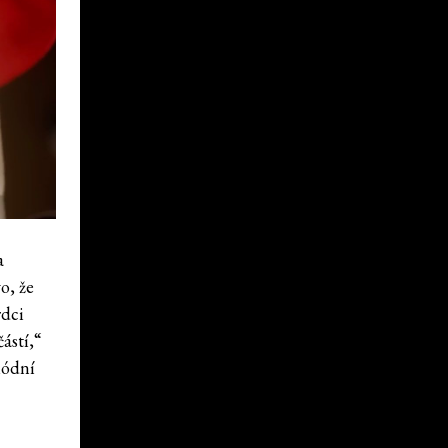
a
o, že
rdci
ástí,“
módní