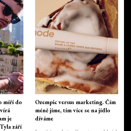
o míří do
Ozempic versus marketing. Čím
vírá
méně jíme, tím více se na jídlo
am je
díváme
Tyla září