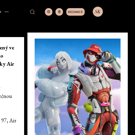
REDAKCE
Y
ený ve
do
sky Air
t
mečnou
 97, Air