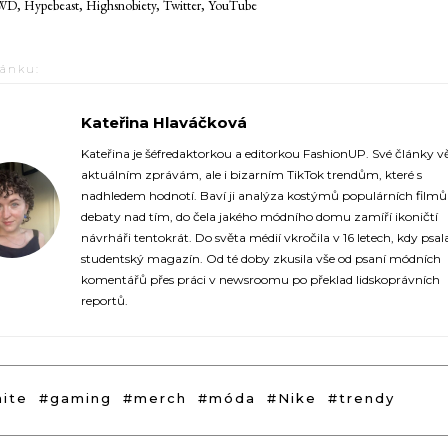
, Hypebeast, Highsnobiety, Twitter, YouTube
lánku:
Kateřina Hlaváčková
https://fashionup.cz/author/katerina-hlavackova/
Kateřina je šéfredaktorkou a editorkou FashionUP. Své články v
aktuálním zprávám, ale i bizarním TikTok trendům, které s
nadhledem hodnotí. Baví ji analýza kostýmů populárních film
debaty nad tím, do čela jakého módního domu zamíří ikoničtí
návrháři tentokrát. Do světa médií vkročila v 16 letech, kdy psal
studentský magazín. Od té doby zkusila vše od psaní módních
komentářů přes práci v newsroomu po překlad lidskoprávních
reportů.
nite
#gaming
#merch
#móda
#Nike
#trendy