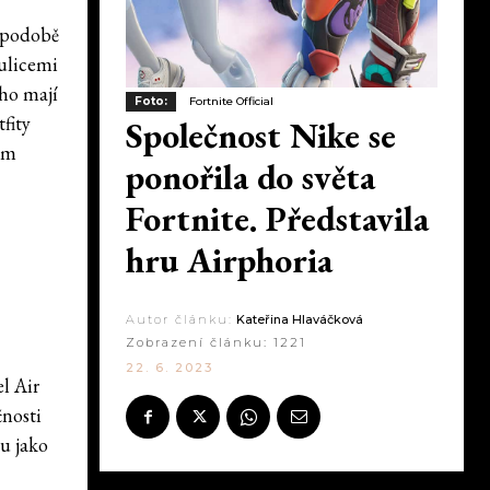
v podobě
ulicemi
oho mají
Foto:
Fortnite Official
fity
Společnost Nike se
ím
ponořila do světa
Fortnite. Představila
hru Airphoria
Autor článku:
Kateřina Hlaváčková
Zobrazení článku:
1221
22. 6. 2023
l Air
čnosti
ou jako
i