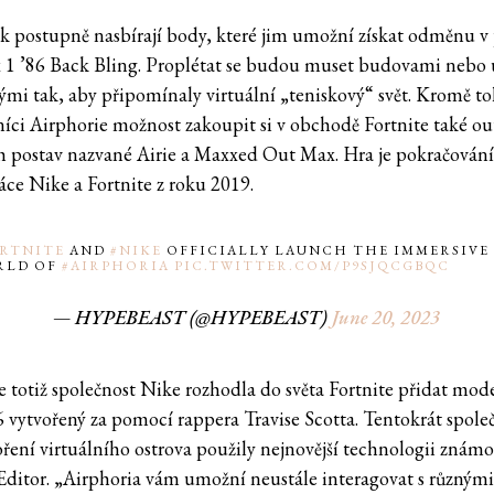
ak postupně nasbírají body, které jim umožní získat odměnu 
 1 ’86 Back Bling. Proplétat se budou muset budovami nebo 
ými tak, aby připomínaly virtuální „teniskový“ svět. Kromě t
níci Airphorie možnost zakoupit si v obchodě Fortnite také out
h postav nazvané Airie a Maxxed Out Max. Hra je pokračován
áce Nike a Fortnite z roku 2019.
RTNITE
AND
#NIKE
OFFICIALLY LAUNCH THE IMMERSIVE
RLD OF
#AIRPHORIA
PIC.TWITTER.COM/P9SJQCGBQC
— HYPEBEAST (@HYPEBEAST)
June 20, 2023
e totiž společnost Nike rozhodla do světa Fortnite přidat mode
6 vytvořený za pomocí rappera Travise Scotta. Tentokrát spole
oření virtuálního ostrova použily nejnovější technologii znám
Editor. „Airphoria vám umožní neustále interagovat s různým