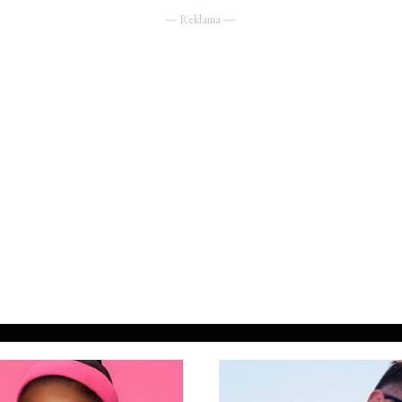
― Reklama ―