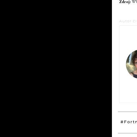
Zdroj:
WWD
Autor č
#Fort