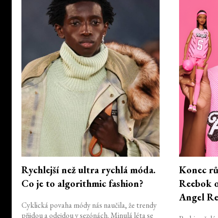
Rychlejší než ultra rychlá móda.
Konec růž
Co je to algorithmic fashion?
Reebok os
Angel Re
Cyklická povaha módy nás naučila, že trendy
přijdou a odejdou v sezónách. Minulá léta se