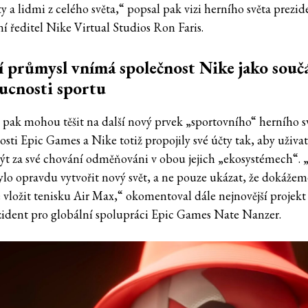
 a lidmi z celého světa,“ popsal pak vizi herního světa prezid
í ředitel Nike Virtual Studios Ron Faris.
 průmysl vnímá společnost Nike jako souč
ucnosti sportu
e pak mohou těšit na další nový prvek „sportovního“ herního sv
sti Epic Games a Nike totiž propojily své účty tak, aby uživat
ýt za své chování odměňováni v obou jejich „ekosystémech“.
ylo opravdu vytvořit nový svět, a ne pouze ukázat, že dokáže
e vložit tenisku Air Max,“ okomentoval dále nejnovější projekt
zident pro globální spolupráci Epic Games Nate Nanzer.