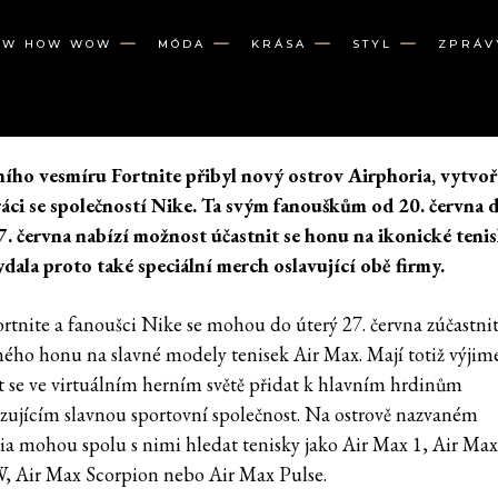
OW HOW WOW
MÓDA
KRÁSA
STYL
ZPRÁV
ího vesmíru Fortnite přibyl nový ostrov Airphoria, vytvoř
áci se společností Nike. Ta svým fanouškům od 20. června 
7. června nabízí možnost účastnit se honu na ikonické teni
dala proto také speciální merch oslavující obě firmy.
ortnite a fanoušci Nike se mohou do úterý 27. června zúčastni
ného honu na slavné modely tenisek Air Max. Mají totiž výji
 se ve virtuálním herním světě přidat k hlavním hrdinům
zujícím slavnou sportovní společnost. Na ostrově nazvaném
ia mohou spolu s nimi hledat tenisky jako Air Max 1, Air Max
 Air Max Scorpion nebo Air Max Pulse.