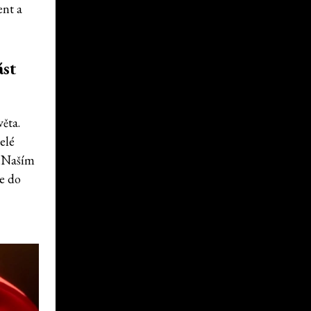
ent a
ást
ěta.
elé
 „Naším
me do