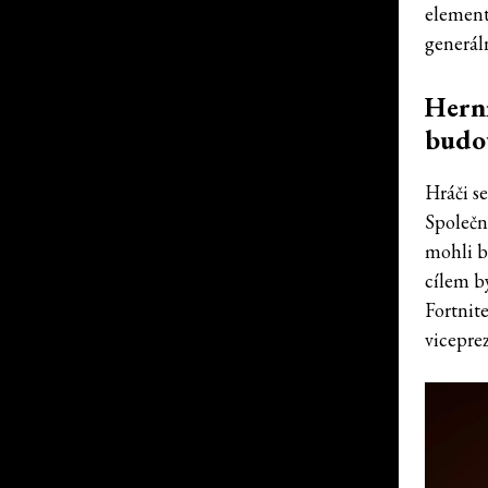
elementy
generáln
Herní
budo
Hráči s
Společno
mohli b
cílem b
Fortnit
vicepre