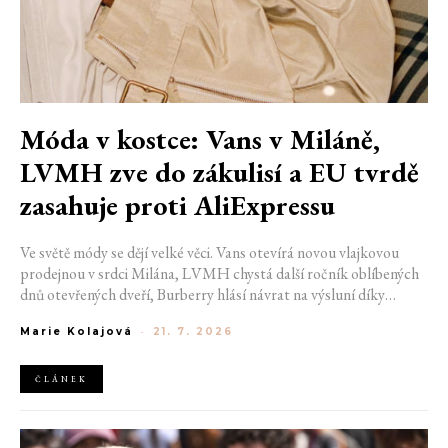
Móda v kostce: Vans v Miláně,
LVMH zve do zákulisí a EU tvrdě
zasahuje proti AliExpressu
Ve světě módy se dějí velké věci. Vans otevírá novou vlajkovou
prodejnou v srdci Milána, LVMH chystá další ročník oblíbených
dnů otevřených dveří, Burberry hlásí návrat na výsluní díky
generaci Z a Evropská unie udělila rekordní pokutu platformě
Marie Kolajová
-
21. 7. 2026
AliExpress.
ČLÁNEK