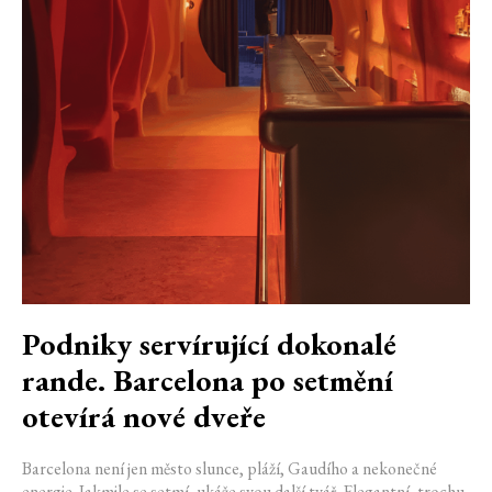
Podniky servírující dokonalé
rande. Barcelona po setmění
otevírá nové dveře
Barcelona není jen město slunce, pláží, Gaudího a nekonečné
energie. Jakmile se setmí, ukáže svou další tvář. Elegantní, trochu