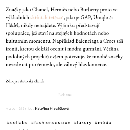
Značky jako Chanel, Hermès nebo Burberry proto ve
výkladních
skříních řetězců
, jako je GAP, Uniqlo či
H&M, nikdy nenajdete. Výjimku představují
spolupráce, jež staví na stejných hodnotách nebo
kulturním momentu. Například Balenciaga a Crocs srší
ironií, kterou dokáží ocenit i módní gurmáni. Většina
podobných projektů ovšem potvrzuje, že mnohé značky
nevede cit pro řemeslo, ale vábivý hlas komerce.
Zdroje:
Autorský článek
― Reklama ―
Autor článku:
Kateřina Hlaváčková
#collabs
#fashionsession
#luxury
#móda