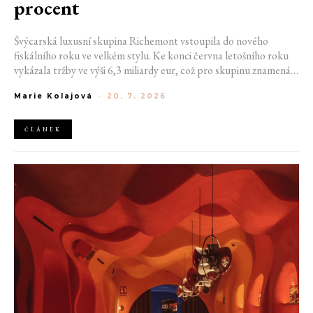
procent
Švýcarská luxusní skupina Richemont vstoupila do nového
fiskálního roku ve velkém stylu. Ke konci června letošního roku
vykázala tržby ve výši 6,3 miliardy eur, což pro skupinu znamená
meziroční růst o 20 %. Tento úspěch ukazuje, že poptávka po
Marie Kolajová
-
20. 7. 2026
luxusním zůstává i přes přetrvávající ekonomickou nejistotu
mimořádně silná
ČLÁNEK