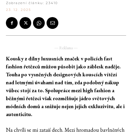
Zobrazení článku:
23410
23. 12. 2025
― Reklama ―
Kousky z dílny luxusních značek v policích fast
fashion řetězců můžou působit jako záblesk naděje.
Touha po vysněných designových kouscích vítězí
nad letmými úvahami nad tím, zda podobný nákup
vůbec stojí za to. Spolupráce mezi high fashion a
běžnými řetězci však rozmělňuje jádro světových
módních domů a snižuje nejen jejich exkluzivitu, ale i
autenticitu.
Na chvíli se mi zatají dech. Mezi hromadou bavlněných