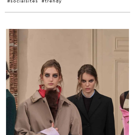
#socialsites
#trendy