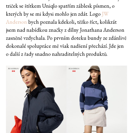
triček se štítkem Uniqlo spatřím záblesk písmen, o
kterých by se mi kdysi mohlo jen zdát. Logo
JW
Anderson
bych poznala kdekoli, těžko říct, kolikrát
jsem nad nabídkou značky z dílny Jonathana Anderson
zasněně vzdychala. Po prvním doteku bundy ze zdánlivě
dokonalé spolupráce mě však nadšení přechází. Jde jen
o další z řady snadno nahraditelných produktů.