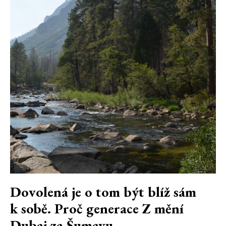
Dovolená je o tom být blíž sám
k sobě. Proč generace Z mění
Dubaj za Šumavu