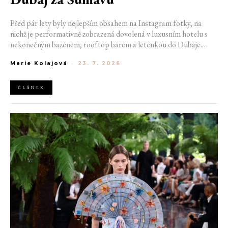
Před pár lety byly nejlepším obsahem na Instagram fotky, na
nichž je performativně zobrazená dovolená v luxusním hotelu s
nekonečným bazénem, rooftop barem a letenkou do Dubaje.
Dnes sociální sítě zaplavují úplně jiné obrázky. Chata v Jizerských
Marie Kolajová
-
23. 7. 2026
horách. Ranní koupání v lomu. Výlet vlakem na Šumavu.
Nejlepším odpočinkem je jednoduše posedět s kamarády u ohně.
ČLÁNEK