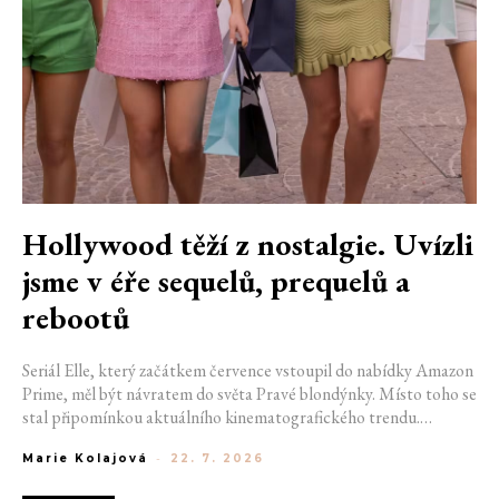
Hollywood těží z nostalgie. Uvízli
jsme v éře sequelů, prequelů a
rebootů
Seriál Elle, který začátkem července vstoupil do nabídky Amazon
Prime, měl být návratem do světa Pravé blondýnky. Místo toho se
stal připomínkou aktuálního kinematografického trendu.
Hollywoodská produkce se dnes točí v nekonečném kruhu.
Marie Kolajová
-
22. 7. 2026
Prequely, sequely, spin-offy i rebooty zaplnily kina i streamovací
platformy natolik, že se originální příběhy stávají pouhou