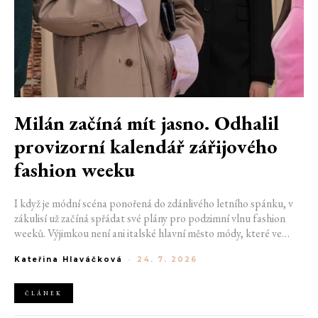
Milán začíná mít jasno. Odhalil
provizorní kalendář zářijového
fashion weeku
I když je módní scéna ponořená do zdánlivého letního spánku, v
zákulisí už začíná spřádat své plány pro podzimní vlnu fashion
weeků. Výjimkou není ani italské hlavní město módy, které ve
čtvrtek odhalilo provizorní kalendář chystaných show. Milán od
Kateřina Hlaváčková
-
24. 7. 2026
22. do 28. září přivítá tradiční jména, pozornost však zaměří
především na debut nových kreativních ředitelů značky
Moschino.
ČLÁNEK