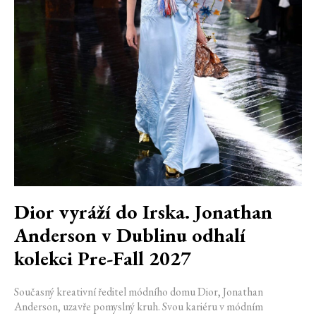
Dior vyráží do Irska. Jonathan
Anderson v Dublinu odhalí
kolekci Pre-Fall 2027
Současný kreativní ředitel módního domu Dior, Jonathan
Anderson, uzavře pomyslný kruh. Svou kariéru v módním