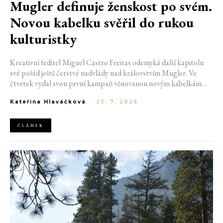
Mugler definuje ženskost po svém.
Novou kabelku svěřil do rukou
kulturistky
Kreativní ředitel Miguel Castro Freitas odemyká další kapitolu
své pořád ještě čerstvé nadvlády nad královstvím Mugler. Ve
čtvrtek vydal svou první kampaň věnovanou novým kabelkám
Aurora a Lua. Její vizuál hovoří přesně tím jazykem, s nímž návrhář
Kateřina Hlaváčková
-
23. 7. 2026
do módního domu dorazil. Umně mísí výrazy minulosti a dávných
kořenů, zatímco definuje moderní, silnou podobu ženskosti.
ČLÁNEK