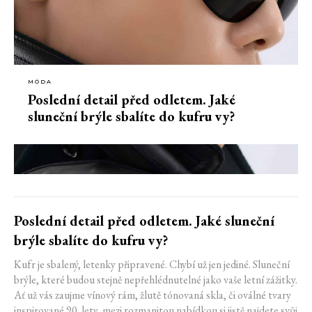
MÓDA
Poslední detail před odletem. Jaké
sluneční brýle sbalíte do kufru vy?
Poslední detail před odletem. Jaké sluneční
brýle sbalíte do kufru vy?
Kufr je sbalený, letenky připravené. Chybí už jen jediné. Sluneční
brýle, které budou stejně nepřehlédnutelné jako vaše letní zážitky.
Ať už vás zaujme vínový rám, žlutě tónovaná skla, či oválné tvary
inspirované 90. lety, mezi rozmanitou nabídkou si jistě najdete svůj