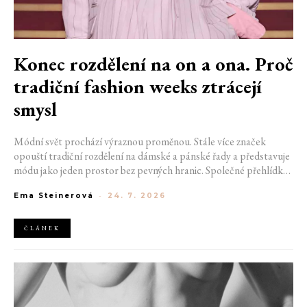
Konec rozdělení na on a ona. Proč
tradiční fashion weeks ztrácejí
smysl
Módní svět prochází výraznou proměnou. Stále více značek
opouští tradiční rozdělení na dámské a pánské řady a představuje
módu jako jeden prostor bez pevných hranic. Společné přehlídky,
propojené kolekce a rostoucí důraz na udržitelnost naznačují, že
Ema Steinerová
-
24. 7. 2026
klasické týdny módy mohou brzy vypadat úplně jinak.
ČLÁNEK