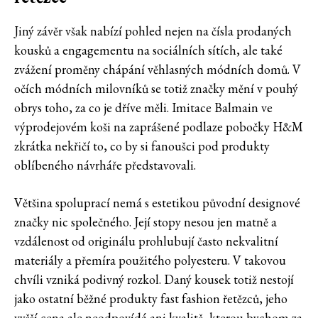
Jiný závěr však nabízí pohled nejen na čísla prodaných
kousků a engagementu na sociálních sítích, ale také
zvážení proměny chápání věhlasných módních domů. V
očích módních milovníků se totiž značky mění v pouhý
obrys toho, za co je dříve měli. Imitace Balmain ve
výprodejovém koši na zaprášené podlaze pobočky H&M
zkrátka nekřičí to, co by si fanoušci pod produkty
oblíbeného návrháře představovali.
Většina spoluprací nemá s estetikou původní designové
značky nic společného. Její stopy nesou jen matně a
vzdálenost od originálu prohlubují často nekvalitní
materiály a přemíra použitého polyesteru. V takovou
chvíli vzniká podivný rozkol. Daný kousek totiž nestojí
jako ostatní běžné produkty fast fashion řetězců, jeho
vyšší cena ale neodpovídá ani kvalitě, kterou bychom za