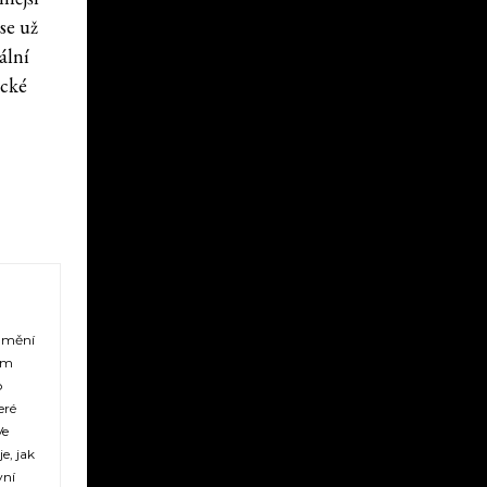
se už
ální
ické
 umění
vým
o
eré
Ve
e, jak
vní