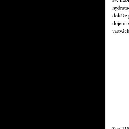
hydrata
dokáže p
dojem. 
vrstvác
Zdroj: EL