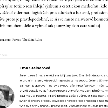
írají se totiž o rozsáhlejší výzkum a estetickou medicínu, kde 
využívají v dermatologických procedurách a luxusní, profesion
rávě proto je pravděpodobné, že si své místo na světové kosmet
drží mnohem déle a vyhrají tak pomyslný skin care souboj.
ermstore, Forbes, The Skin Rules
lánku:
Ema Steinerová
https://fashionup.cz/
Jmenuje se Ema, ale většina lidí ji zná jako Em. Svět designu a
je pro ni místem, kde se cítí naprosto sama sebou. Jejím vášni
zájmem je spojování barev a typografie. Prostřednictvím těcht
prvků dokáže vyjádřit své emoce a vytvářet vizuální příběhy, kt
zaujmou a inspirují. Právě proto se začala věnovat také psaní. 
svých článcích propojuje své designerské srdce s módou a ukazuj
tyto dva světy mohou krásně ladit. V současnosti studuje kreati