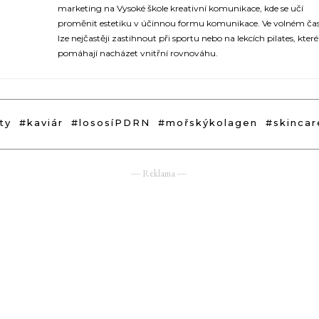
marketing na Vysoké škole kreativní komunikace, kde se učí
proměnit estetiku v účinnou formu komunikace. Ve volném čase
lze nejčastěji zastihnout při sportu nebo na lekcích pilates, které 
pomáhají nacházet vnitřní rovnováhu.
ty
#kaviár
#lososíPDRN
#mořskýkolagen
#skincar
― Reklama ―