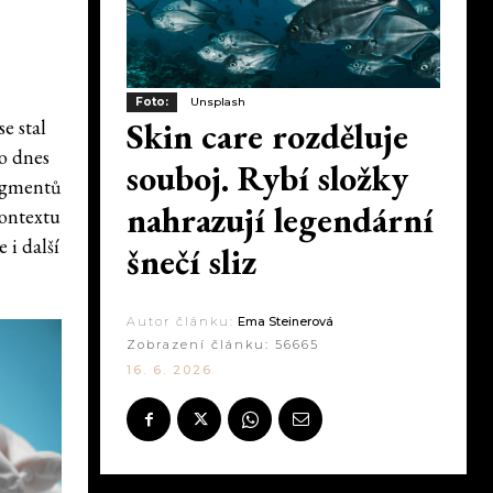
Foto:
Unsplash
Skin care rozděluje
e stal
o dnes
souboj. Rybí složky
ragmentů
nahrazují legendární
kontextu
 i další
šnečí sliz
Autor článku:
Ema Steinerová
Zobrazení článku:
56665
16. 6. 2026