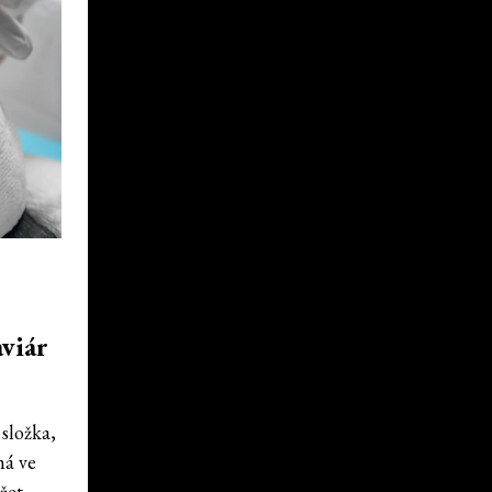
aviár
složka,
má ve
žet