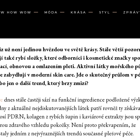
OW HOW WOW
MÓDA
KRÁSA
STYL
ZPRÁV
liz už není jedinou hvězdou ve světě krásy. Stále větší pozor
jí také rybí složky, které odborníci i kosmetické značky spo
ací, obnovou a omlazením pleti. Aktivní látky mořského 
le zabydlují v moderní skin care. Jde o skutečný průlom v pé
ebo jen o další trend, který brzy zmizí?
re
dnes stále častěji sází na funkční ingredience podložené v
ny z aktuálně nejdiskutovanějších látek patří rovněž ty získáv
sosí PDRN, kolagen z rybích šupin i kaviárové extrakty jsou s
rou zdravého vzhledu pokožky. Není proto překvapením, že
staly jedním z nejvýraznějších trendů současné pleťové péče.