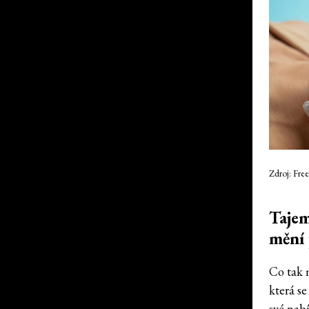
Zdroj: Free
Tajem
mění 
Co tak 
která s
své nab