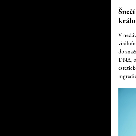
Šnečí
králo
V nedávn
virální
do znač
DNA, o 
estetick
ingredi