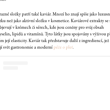
azné složky patří také kaviár. Mnozí ho znají spíše jako luxusn
ku než jako aktivní složku v kosmetice. Kaviárové extrakty se 
objevují v krémech či sérech, kde jsou ceněny pro svůj obsah
elin, lipidů a vitamínů. Tyto látky jsou spojovány s výživou pl
m její elasticity. Kaviár tak představuje další z ingrediencí, jež
jí svět gastronomie a moderní
péče o pleť
.