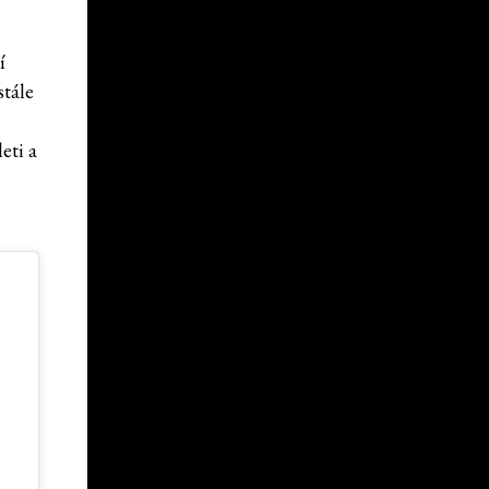
í
stále
eti a