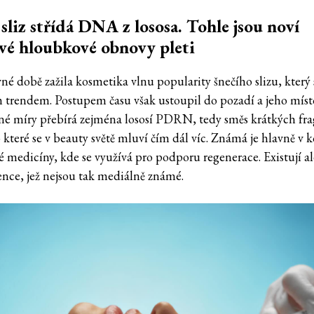
 sliz střídá DNA z lososa. Tohle jsou noví
vé hloubkové obnovy pleti
é době zažila kosmetika vlnu popularity šnečího slizu, který s
m trendem. Postupem času však ustoupil do pozadí a jeho míst
né míry přebírá zejména lososí PDRN, tedy směs krátkých f
které se v beauty světě mluví čím dál víc. Známá je hlavně v 
é medicíny, kde se využívá pro podporu regenerace. Existují ale
ence, jež nejsou tak mediálně známé.