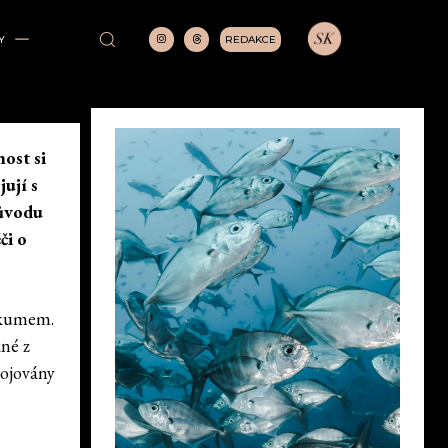
REDAKCE
Y
nost si
jují s
původu
či o
ýzkumem.
ané z
pojovány