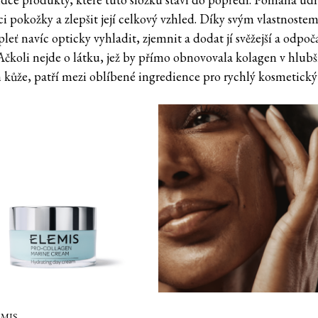
ci pokožky a zlepšit její celkový vzhled. Díky svým vlastnoste
leť navíc opticky vyhladit, zjemnit a dodat jí svěžejší a odpoč
Ačkoli nejde o látku, jež by přímo obnovovala kolagen v hlubš
h kůže, patří mezi oblíbené ingredience pro rychlý kosmetický 
EMIS