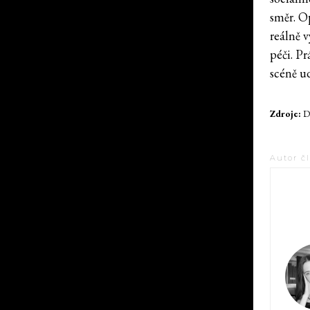
směr. Op
reálně 
péči. P
scéně u
Zdroje:
D
Autor č