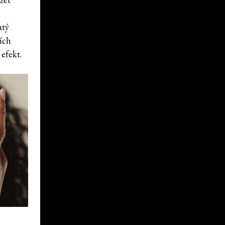
m
atý
ích
efekt.