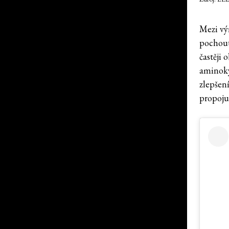
Mezi výr
pochout
častěji 
aminokys
zlepšení
propoju