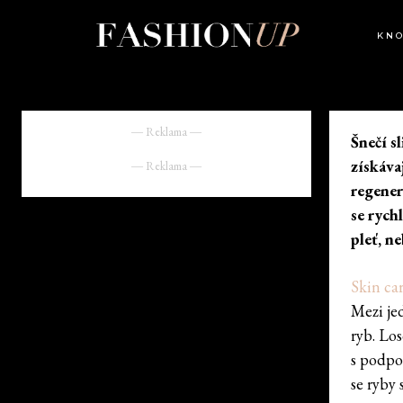
KN
― Reklama ―
Šnečí s
získáva
― Reklama ―
regener
se rych
pleť, n
Skin ca
Mezi jed
ryb. Lo
s podpo
se ryby 