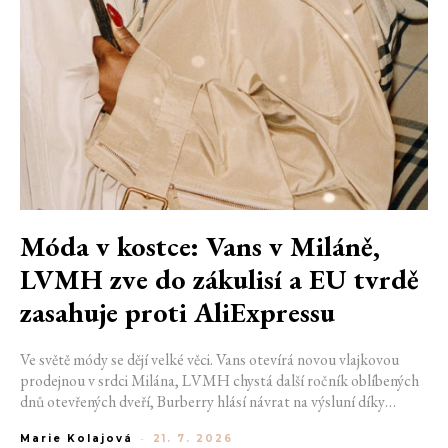
Móda v kostce: Vans v Miláně,
LVMH zve do zákulisí a EU tvrdě
zasahuje proti AliExpressu
Ve světě módy se dějí velké věci. Vans otevírá novou vlajkovou
prodejnou v srdci Milána, LVMH chystá další ročník oblíbených
dnů otevřených dveří, Burberry hlásí návrat na výsluní díky
generaci Z a Evropská unie udělila rekordní pokutu platformě
Marie Kolajová
-
21. 7. 2026
AliExpress.