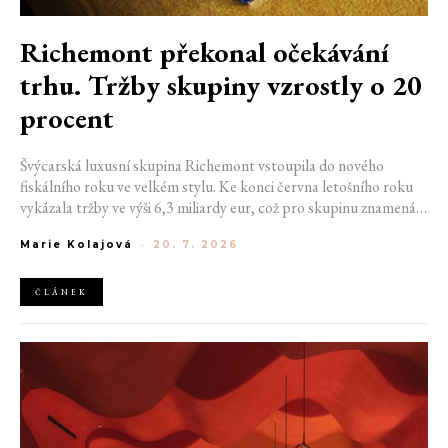
Richemont překonal očekávání
trhu. Tržby skupiny vzrostly o 20
procent
Švýcarská luxusní skupina Richemont vstoupila do nového
fiskálního roku ve velkém stylu. Ke konci června letošního roku
vykázala tržby ve výši 6,3 miliardy eur, což pro skupinu znamená
meziroční růst o 20 %. Tento úspěch ukazuje, že poptávka po
Marie Kolajová
-
20. 7. 2026
luxusním zůstává i přes přetrvávající ekonomickou nejistotu
mimořádně silná
ČLÁNEK