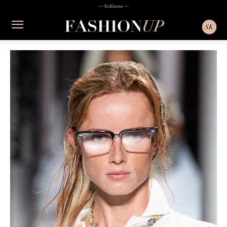
― Reklama ―