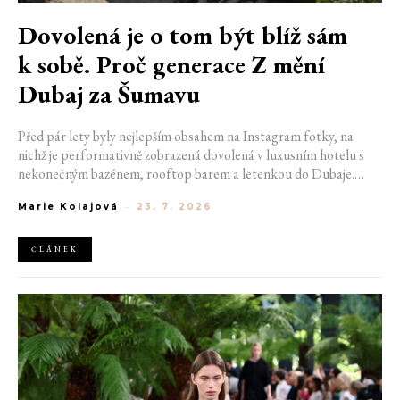
Dovolená je o tom být blíž sám
k sobě. Proč generace Z mění
Dubaj za Šumavu
Před pár lety byly nejlepším obsahem na Instagram fotky, na
nichž je performativně zobrazená dovolená v luxusním hotelu s
nekonečným bazénem, rooftop barem a letenkou do Dubaje.
Dnes sociální sítě zaplavují úplně jiné obrázky. Chata v Jizerských
Marie Kolajová
-
23. 7. 2026
horách. Ranní koupání v lomu. Výlet vlakem na Šumavu.
Nejlepším odpočinkem je jednoduše posedět s kamarády u ohně.
ČLÁNEK