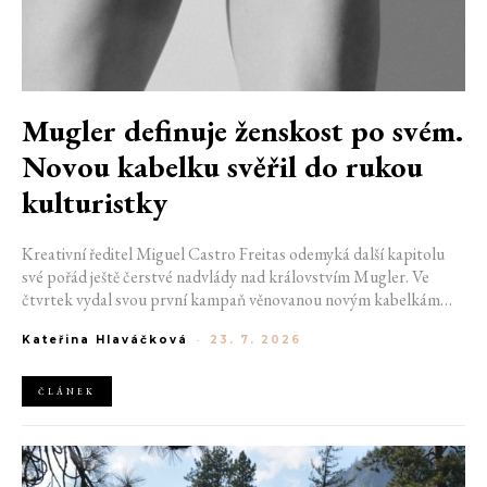
Mugler definuje ženskost po svém.
Novou kabelku svěřil do rukou
kulturistky
Kreativní ředitel Miguel Castro Freitas odemyká další kapitolu
své pořád ještě čerstvé nadvlády nad královstvím Mugler. Ve
čtvrtek vydal svou první kampaň věnovanou novým kabelkám
Aurora a Lua. Její vizuál hovoří přesně tím jazykem, s nímž návrhář
Kateřina Hlaváčková
-
23. 7. 2026
do módního domu dorazil. Umně mísí výrazy minulosti a dávných
kořenů, zatímco definuje moderní, silnou podobu ženskosti.
ČLÁNEK