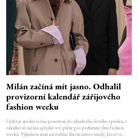
Milán začíná mít jasno. Odhalil
provizorní kalendář zářijového
fashion weeku
I když je módní scéna ponořená do zdánlivého letního spánku, v
zákulisí už začíná spřádat své plány pro podzimní vlnu fashion
weeků. Výjimkou není ani italské hlavní město módy, které ve