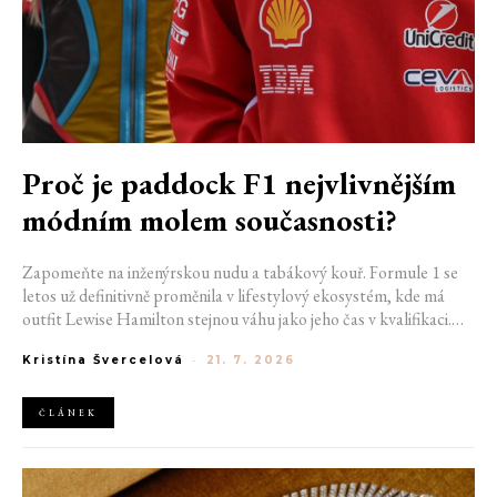
Proč je paddock F1 nejvlivnějším
módním molem současnosti?
Zapomeňte na inženýrskou nudu a tabákový kouř. Formule 1 se
letos už definitivně proměnila v lifestylový ekosystém, kde má
outfit Lewise Hamilton stejnou váhu jako jeho čas v kvalifikaci.
Díky miliardovému spojení s luxusním gigantem LVMH, vlivu
Kristína Švercelová
-
21. 7. 2026
nové generace influencerů a fenoménu manželek a partnerek
závodníků (WAGs) už F1 neprodává jen vteřiny napětí na startu,
ale příslušnost k nejrychlejší fashion komunitě světa. Jak se z
ČLÁNEK
"Racing Core" stala uniforma ulice a proč nás drama v paddocku
baví často i víc než samotné závody?