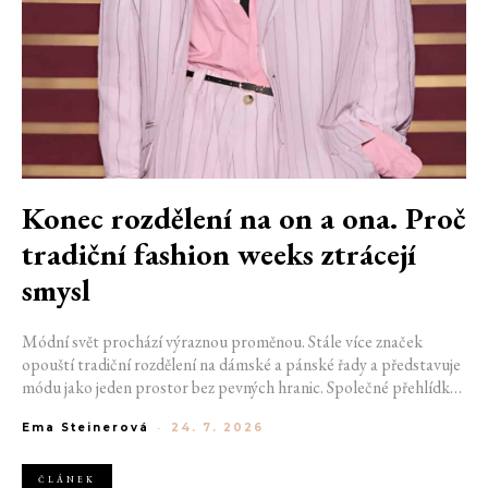
Konec rozdělení na on a ona. Proč
tradiční fashion weeks ztrácejí
smysl
Módní svět prochází výraznou proměnou. Stále více značek
opouští tradiční rozdělení na dámské a pánské řady a představuje
módu jako jeden prostor bez pevných hranic. Společné přehlídky,
propojené kolekce a rostoucí důraz na udržitelnost naznačují, že
Ema Steinerová
-
24. 7. 2026
klasické týdny módy mohou brzy vypadat úplně jinak.
ČLÁNEK