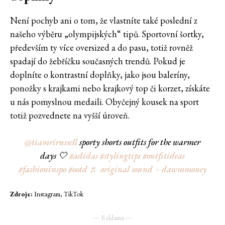
Není pochyb ani o tom, že vlastníte také poslední z
našeho výběru „olympijských“ tipů. Sportovní šortky,
především ty více oversized a do pasu, totiž rovněž
spadají do žebříčku současných trendů. Pokud je
doplníte o kontrastní doplňky, jako jsou baleríny,
ponožky s krajkami nebo krajkový top či korzet, získáte
u nás pomyslnou medaili. Obyčejný kousek na sport
totiž pozvednete na vyšší úroveň.
@tiamrirussell
sporty shorts outfits for the warmer
days 🤍
#adidas
#stylingtips
#outfitideas
#fashioninspo
#ootd
♬ original sound – dawmmoney
Zdroje:
Instagram, TikTok
― Reklama ―