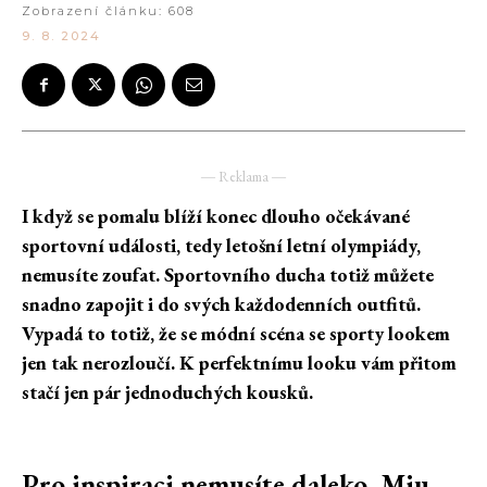
Zobrazení článku:
608
9. 8. 2024
― Reklama ―
I když se pomalu blíží konec dlouho očekávané
sportovní události, tedy letošní letní olympiády,
nemusíte zoufat. Sportovního ducha totiž můžete
snadno zapojit i do svých každodenních outfitů.
Vypadá to totiž, že se módní scéna se sporty lookem
jen tak nerozloučí. K perfektnímu looku vám přitom
stačí jen pár jednoduchých kousků.
Pro inspiraci nemusíte daleko. Miu