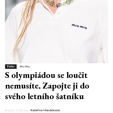
Foto:
Miu Miu
S olympiádou se loučit
nemusíte. Zapojte ji do
svého letního šatníku
Autor článku:
Kateřina Hlaváčková