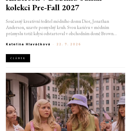
kolekci Pre-Fall 2027
Současný kreativní ředitel módního domu Dior, Jonathan
Anderson, uzavře pomyslný kruh. Svou kariéru v módním
průmyslu totiž kdysi odstartoval v obchodním domě Brown
Thomas v Dublinu. Nyní se do hlavního města Irska navrátí v čele
Kateřina Hlaváčková
-
22. 7. 2026
jedné z největších luxusních značek světa. V prosinci totiž v
prostorách ikonické Trinity College odhalí očekávanou řadu Pre-
Fall 2027.
ČLÁNEK