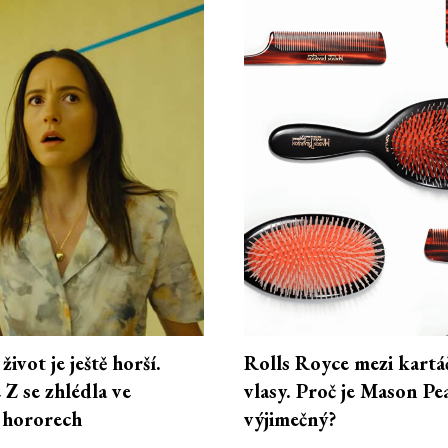
život je ještě horší.
Rolls Royce mezi kartá
Z se zhlédla ve
vlasy. Proč je Mason Pe
h hororech
výjimečný?