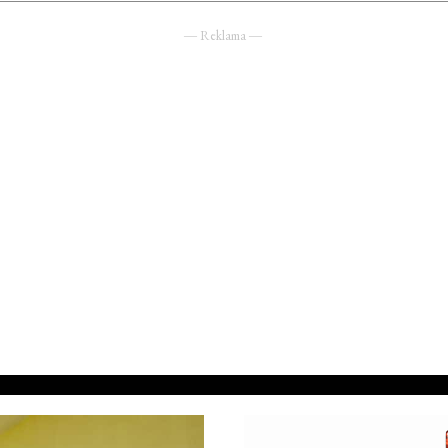
― Reklama ―