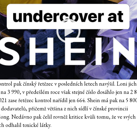
ntrol pak čínský řetězec v posledních letech navýšil. Loni jich
na 3 990, v předešlém roce však stejné číslo dosáhlo jen na 2 8
21 zase řetězec kontrol nařídil jen 664. Shein má pak na 5 80
dodavatelů, přičemž většina z nich sídlí v čínské provincii
ng. Nedávno pak čelil rovněž kritice kvůli tomu, že ve svých
h odhalil toxické látky.