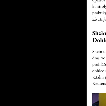
kontrol
praktiky
závažný
Shein
Dohlí
Shein t
dnů, ve
prohláš
dohledu
vztah s
Reuters