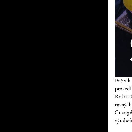
Počet ko
provedl 
Roku 20
různých 
Guangdo
výrobcíc