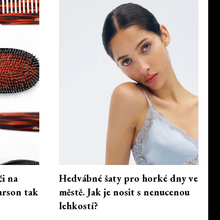
či na
Hedvábné šaty pro horké dny ve
arson tak
městě. Jak je nosit s nenucenou
lehkostí?