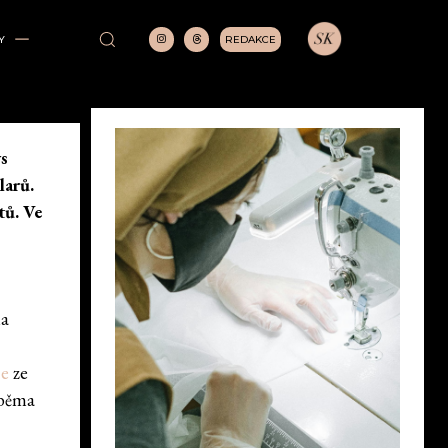
REDAKCE
Y
ys
larů.
tů. Ve
la
ce
ze
Oběma