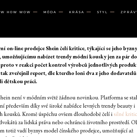
OW HOW WOW
MÓDA
KRÁSA
STYL
ZPRÁV
ní on-line prodejce Shein čelí kritice, týkající se jeho byzn
 umožňujícímu nabízet trendy módní kousky jen za pár do
 proto v reakci počet kontrol výrobců jednotlivých produk
 tak zveřejnil report, dle kterého loni dva z jeho dodavatelů
i dětskou práci.
hein není v módním světě žádnou novinkou. Platforma se sta
ní především díky své široké nabídce levných trendy beauty i
 kousků. Kromě úspěchu ovšem dlouhodobě čelí i
silné kriti
advokátů za lidská práva nebo ochránců životního prostředí. 
m totiž vadí byznys model čínského prodejce, umožňující až