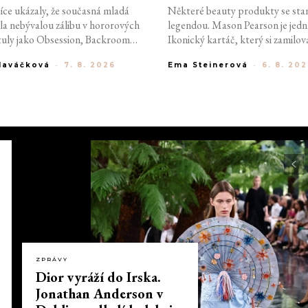
íce ukázaly, že současná mladá
Některé beauty produkty se sta
la nebývalou zálibu v hororových
legendou. Mason Pearson je jední
tuly jako Obsession, Backrooms
Ikonický kartáč, který si zamiloval
us slaví obrovský úspěch a
hvězdy jako Kate Moss, Naomi 
Hlaváčková
-
7. 8. 2026
Ema Steinerová
-
6. 8. 20
o můžou nejen kvalitnímu
nebo Linda Evangelista, už více n
le i hypu, který kolem nich
symbolizuje dokonale upravené v
vě generace Z. Co stojí za její
ale stojí stovky eur a čím si vyslou
bsesí a v čem jsou moderní horory
kultovní status?
ch ikoničtí předchůdci?
ZPRÁVY
Dior vyráží do Irska.
Jonathan Anderson v