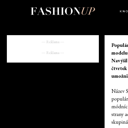
KN
― Reklama ―
Populár
modelu,
― Reklama ―
Navýšil
čtvrtek
umožnil
Název S
populár
módních
strany 
skupiná