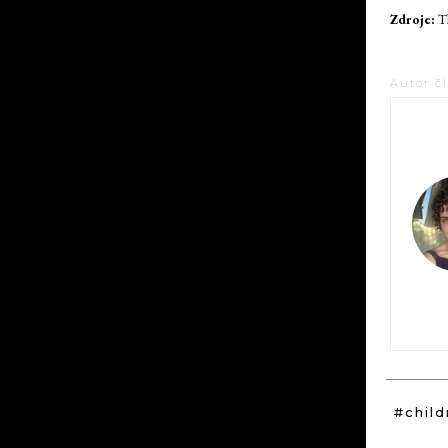
Zdroje:
Th
Autor č
#child