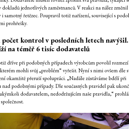
y dokladů jednotlivých zaměstnanců. V reakci na nález změnil
 i samotný řetězec. Poupravil totiž nařízení, související s pod
mi prohřešky.
 počet kontrol v posledních letech navýšil.
ží na téměř 6 tisíc dodavatelů
otiž dříve při podobných případech výrobcům povolil rozmezí
 kterém mohli svůj „problém“ vyřešit. Nyní s nimi ovšem dle 
ení okamžitě přeruší spolupráci. „Nadále zůstáváme bdělí při
 nad podobnými případy. Dle současných pravidel pak ukon
 jakýmkoli dodavatelem, nedodržujícím naše pravidla,“ prohlás
 společnost.