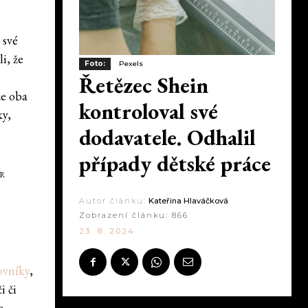
 své
i, že
Foto:
Pexels
Řetězec Shein
že oba
kontroloval své
ky,
dodavatele. Odhalil
případy dětské práce
ER
Autor článku:
Kateřina Hlaváčková
Zobrazení článku:
866
23. 8. 2024
ovníky
,
i či
e