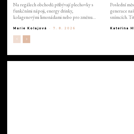
Na regálech obchodů přibývají plechovky s
Poslední měs
funkčními nápoji, energy drinky,
generace naš
kolagenovými limonádami nebo pro změnu
snímcích. Ti
těmi podporujícími soustředění a hydrataci.
nebo Levitic
Marie Kolajová
-
7. 8. 2026
Kateřina 
Každá druhá z nich je přitom spojená se
děkovat za t
jménem známé tváře. Proč se celebrity
zpracování, a
najednou rozhodly proniknout do
vytvořila prá
potravinářského průmyslu?
nejnovější o
jiné než jeji