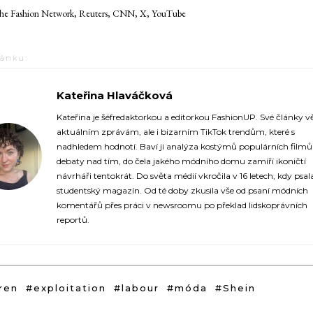
e Fashion Network, Reuters, CNN, X, YouTube
lánku:
Kateřina Hlaváčková
https://fashionup.cz/author/katerina-hlavackova/
Kateřina je šéfredaktorkou a editorkou FashionUP. Své články v
aktuálním zprávám, ale i bizarním TikTok trendům, které s
nadhledem hodnotí. Baví ji analýza kostýmů populárních film
debaty nad tím, do čela jakého módního domu zamíří ikoničtí
návrháři tentokrát. Do světa médií vkročila v 16 letech, kdy psal
studentský magazín. Od té doby zkusila vše od psaní módních
komentářů přes práci v newsroomu po překlad lidskoprávních
reportů.
ren
#exploitation
#labour
#móda
#Shein