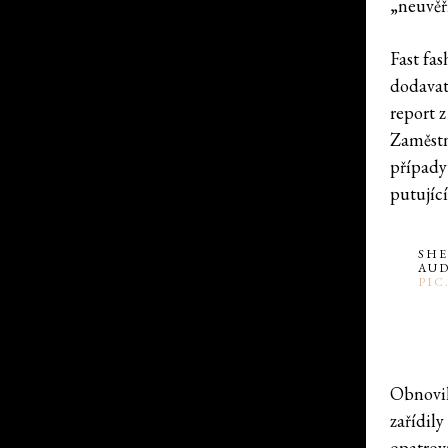
„neuvěř
Fast fas
dodavat
report z
Zaměstna
případy
putujíc
SHE
AU
PIC
Obnovil
zařídily
opatrovn