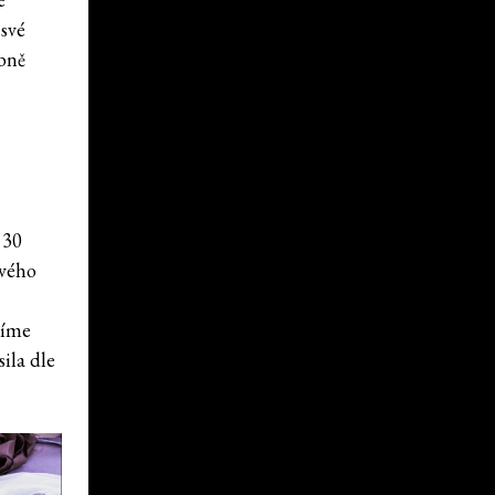
 své
obně
 30
svého
číme
ila dle