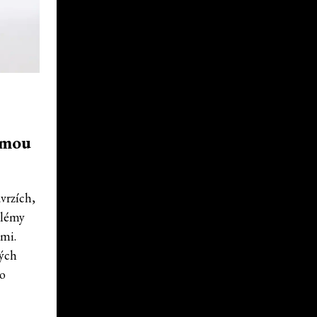
ámou
vrzích,
blémy
mi.
ných
bo