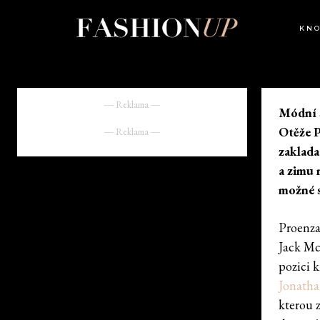
KN
― Reklama ―
Módní s
Otěže P
― Reklama ―
zaklada
a zimu 
možné s
Proenza
Jack Mc
pozici 
Jonath
kterou z