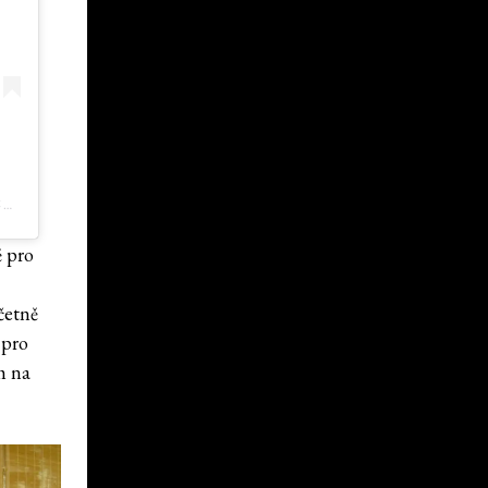
PŘÍSPĚVEK SDÍLENÝ PROENZA SCHOULER (@PROENZASCHOULER)
ě pro
četně
 pro
m na