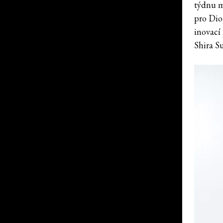
týdnu m
pro Dio
inovací 
Shira S