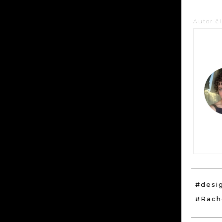
Autor č
#desi
#Rach