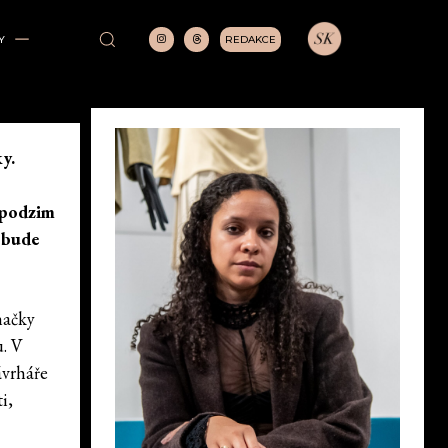
REDAKCE
Y
y.
o podzim
k bude
načky
u. V
ávrháře
i,