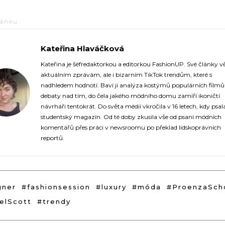
lánku:
Kateřina Hlaváčková
https://fashionup.cz/author/katerina-hlavackova/
Kateřina je šéfredaktorkou a editorkou FashionUP. Své články v
aktuálním zprávám, ale i bizarním TikTok trendům, které s
nadhledem hodnotí. Baví ji analýza kostýmů populárních film
debaty nad tím, do čela jakého módního domu zamíří ikoničtí
návrháři tentokrát. Do světa médií vkročila v 16 letech, kdy psal
studentský magazín. Od té doby zkusila vše od psaní módních
komentářů přes práci v newsroomu po překlad lidskoprávních
reportů.
gner
#fashionsession
#luxury
#móda
#ProenzaSch
elScott
#trendy