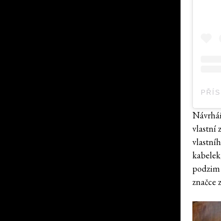
Návrhář
vlastní
vlastní
kabelek
podzim 
značce z