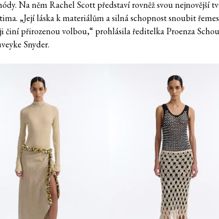
ódy. Na něm Rachel Scott představí rovněž svou nejnovější t
tima. „Její láska k materiálům a silná schopnost snoubit řemes
ji činí přirozenou volbou,“ prohlásila ředitelka Proenza Schou
uveyke Snyder.