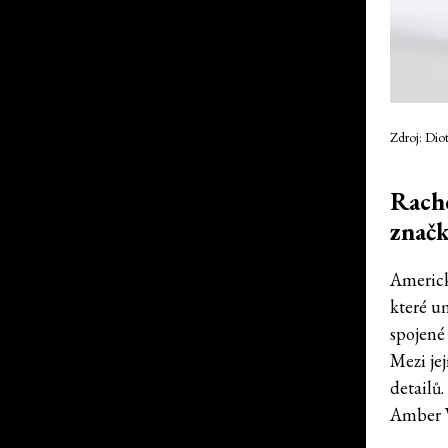
Zdroj: Dio
Rache
znač
Americk
které u
spojené
Mezi je
detailů
Amber V