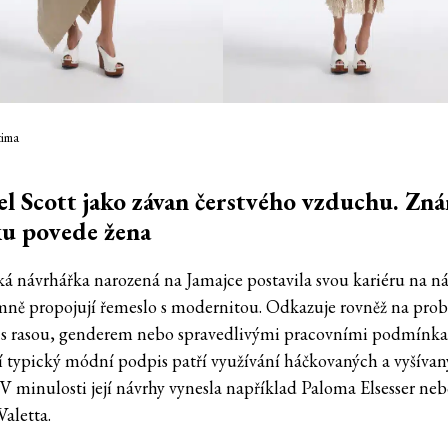
tima
l Scott jako závan čerstvého vzduchu. Zn
ku povede žena
á návrhářka narozená na Jamajce postavila svou kariéru na ná
mně propojují řemeslo s modernitou. Odkazuje rovněž na pro
 s rasou, genderem nebo spravedlivými pracovními podmínka
jí typický módní podpis patří využívání háčkovaných a vyšíva
. V minulosti její návrhy vynesla například Paloma Elsesser ne
aletta.