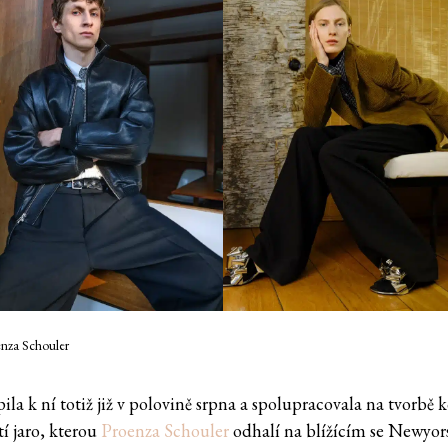
enza Schouler
la k ní totiž již v polovině srpna a spolupracovala na tvorbě 
tí jaro, kterou
Proenza Schouler
odhalí na blížícím se Newyo