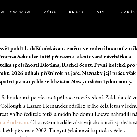
OW HOW WOW
MÓDA
KRÁSA
STYL
ZPRÁV
vět pohltila další očekávaná změna ve vedení luxusní značk
roenza Schouler totiž převezme talentovaná návrhářka a
telka společnosti Diotima, Rachel Scott. První kolekci pr
roku 2026 odhalí příští rok na jaře. Náznaky její práce vša
patřit již na rychle se blížícím Newyorském týdnu módy.
 Schouler má po více než půl roce nové vedení. Zakladatelé z
Collough a Lazaro Hernandez odešli z jejího čela letos v ledn
kreativního ředitele totiž u módního domu Loewe nahradili n
ana Anderson
. Oba ovšem nadále zůstávají akcionáři společnost
aložili již v roce 2002. Tu nyní čeká nová kapitola v čele s