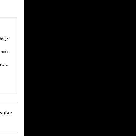
ěnuje
ů nebo
a pro
ouler