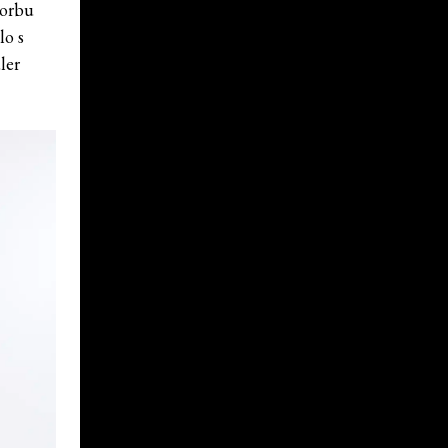
vorbu
lo s
ler