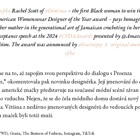
cfda
Rachel Scott of
#Diotima
– the first Black woman to win t
erican Womenswear Designer of the Year award – pays homage
her mother in the generational art of Jamaican crocheting in her
ceptance speech at the 2024
#CFDAAwards
presented by @Amaz
hion. The award was announced by
#davinejoy
♬ original sou
cfda
se na to, až zapojím svou perspektivu do dialogu s Proenza
r,“ okomentovala pak novinku designérka. Její jmenování do 
é americké značky představuje na současné módní scéně závan
ho vzduchu. Nejen, že se do čela módního domu dostává nový 
ena. Většina z nedávno jmenovaných designérů do vedoucích po
 značek byli totiž muži.
D, Grazia, The Business of Fashion, Instagram, TikTok