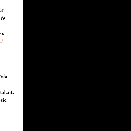
he
 to
on
nd –
čela
talent,
zic