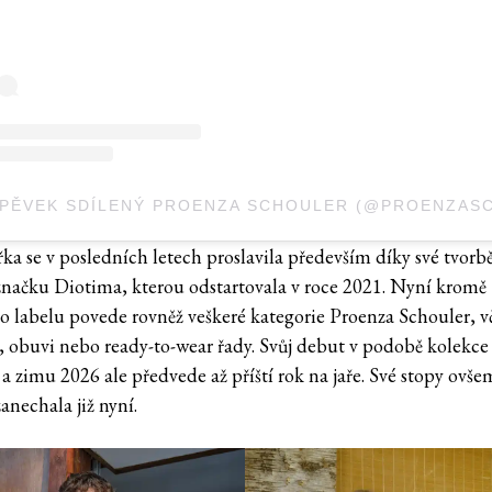
ka se v posledních letech proslavila především díky své tvorb
 značku Diotima, kterou odstartovala v roce 2021. Nyní kromě
ho labelu povede rovněž veškeré kategorie Proenza Schouler, v
, obuvi nebo ready-to-wear řady. Svůj debut v podobě kolekce
a zimu 2026 ale předvede až příští rok na jaře. Své stopy ovše
anechala již nyní.