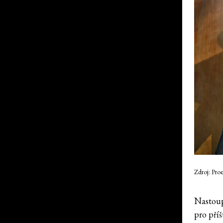
Zdroj: Pro
Nastoupi
pro příš