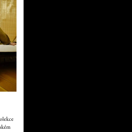
kolekce
rském