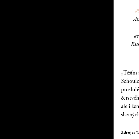
@
Am
ac
Fas
„Těším 
Schoule
proslul
čerstvé
ale i ž
slavných
Zdroje:
WW