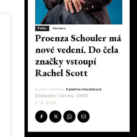
Foto:
Reuters
Proenza Schouler má
nové vedení. Do čela
značky vstoupí
Rachel Scott
Autor článku:
Kateřina Hlaváčková
Zobrazení článku:
33937
3. 9. 2025