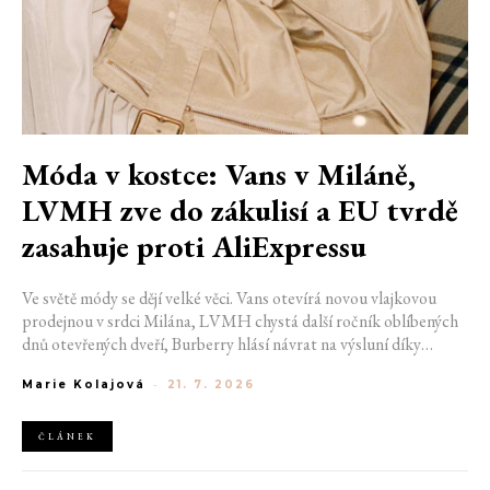
Móda v kostce: Vans v Miláně,
LVMH zve do zákulisí a EU tvrdě
zasahuje proti AliExpressu
Ve světě módy se dějí velké věci. Vans otevírá novou vlajkovou
prodejnou v srdci Milána, LVMH chystá další ročník oblíbených
dnů otevřených dveří, Burberry hlásí návrat na výsluní díky
generaci Z a Evropská unie udělila rekordní pokutu platformě
Marie Kolajová
-
21. 7. 2026
AliExpress.
ČLÁNEK