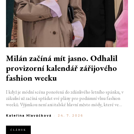
Milán začíná mít jasno. Odhalil
provizorní kalendář zářijového
fashion weeku
I když je módní scéna ponořená do zdánlivého letního spánku, v
zákulisí už začíná spřádat své plány pro podzimní vlnu fashion
weeků. Výjimkou není ani italské hlavní město módy, které ve
čtvrtek odhalilo provizorní kalendář chystaných show. Milán od
Kateřina Hlaváčková
-
24. 7. 2026
22. do 28. září přivítá tradiční jména, pozornost však zaměří
především na debut nových kreativních ředitelů značky
Moschino.
ČLÁNEK