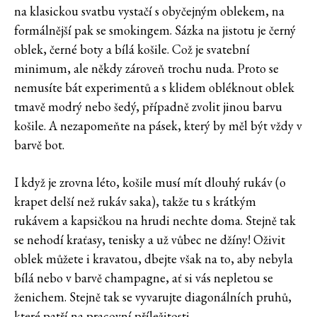
na klasickou svatbu vystačí s obyčejným oblekem, na
formálnější pak se smokingem. Sázka na jistotu je černý
oblek, černé boty a bílá košile. Což je svatební
minimum, ale někdy zároveň trochu nuda. Proto se
nemusíte bát experimentů a s klidem obléknout oblek
tmavě modrý nebo šedý, případně zvolit jinou barvu
košile. A nezapomeňte na pásek, který by měl být vždy v
barvě bot.
I když je zrovna léto, košile musí mít dlouhý rukáv (o
krapet delší než rukáv saka), takže tu s krátkým
rukávem a kapsičkou na hrudi nechte doma. Stejně tak
se nehodí kraťasy, tenisky a už vůbec ne džíny! Oživit
oblek můžete i kravatou, dbejte však na to, aby nebyla
bílá nebo v barvě champagne, ať si vás nepletou se
ženichem. Stejně tak se vyvarujte diagonálních pruhů,
které patří na pracovní příležitosti.