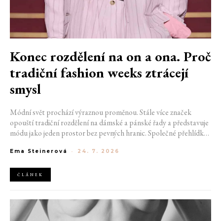
Konec rozdělení na on a ona. Proč
tradiční fashion weeks ztrácejí
smysl
Módní svět prochází výraznou proměnou. Stále více značek
opouští tradiční rozdělení na dámské a pánské řady a představuje
módu jako jeden prostor bez pevných hranic. Společné přehlídky,
propojené kolekce a rostoucí důraz na udržitelnost naznačují, že
Ema Steinerová
-
24. 7. 2026
klasické týdny módy mohou brzy vypadat úplně jinak.
ČLÁNEK