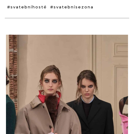
#svatebníhosté
#svatebnísezona