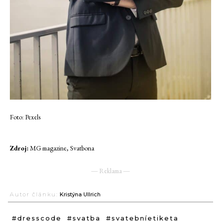
Foto: Pexels
Zdroj:
MG magazine, Svatbona
― Reklama ―
Autor článku:
Kristýna Ullrich
#dresscode
#svatba
#svatebníetiketa