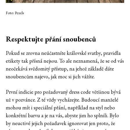
Foto: Pexels
Respektujte přání snoubenců
Pokud se zrovna neúčastníte královské svatby, pravidla
etikety tak přísná nejsou. To ale neznamená, že se od vás
neočekává svědomitý přístup, na jehož základě dáte
snoubencům najevo, jak moc si jich vážíte.
První indicie pro požadovaný dress code většinou bývá
už v pozvánce. Z té vždy vycházejte. Budoucí manželé
mohou mít i speciální přání, například na styl nebo
konkrétní barvu a je na vás, abyste jim ho splnili. Bylo
by neuctivé jejich požadavek ignorovat jen proto, že