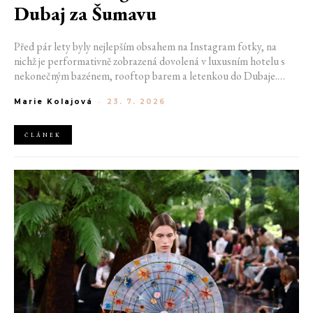
Dubaj za Šumavu
Před pár lety byly nejlepším obsahem na Instagram fotky, na
nichž je performativně zobrazená dovolená v luxusním hotelu s
nekonečným bazénem, rooftop barem a letenkou do Dubaje.
Dnes sociální sítě zaplavují úplně jiné obrázky. Chata v Jizerských
Marie Kolajová
-
23. 7. 2026
horách. Ranní koupání v lomu. Výlet vlakem na Šumavu.
Nejlepším odpočinkem je jednoduše posedět s kamarády u ohně.
ČLÁNEK