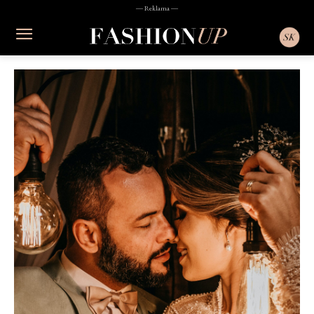
― Reklama ―