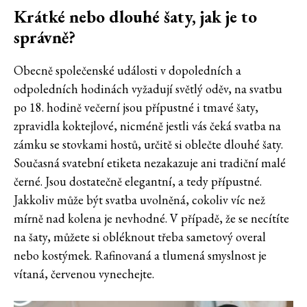
Krátké nebo dlouhé šaty, jak je to
správně?
Obecně společenské události v dopoledních a
odpoledních hodinách vyžadují světlý oděv, na svatbu
po 18. hodině večerní jsou přípustné i tmavé šaty,
zpravidla koktejlové, nicméně jestli vás čeká svatba na
zámku se stovkami hostů, určitě si oblečte dlouhé šaty.
Současná svatební etiketa nezakazuje ani tradiční malé
černé. Jsou dostatečně elegantní, a tedy přípustné.
Jakkoliv může být svatba uvolněná, cokoliv víc než
mírně nad kolena je nevhodné. V případě, že se necítíte
na šaty, můžete si obléknout třeba sametový overal
nebo kostýmek. Rafinovaná a tlumená smyslnost je
vítaná, červenou vynechejte.