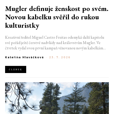
Mugler definuje ženskost po svém.
Novou kabelku svěřil do rukou
kulturistky
Kreativní ředitel Miguel Castro Freitas odemyká další kapitolu
své pořád ještě čerstvé nadvlády nad královstvím Mugler. Ve
čtvrtek vydal svou první kampaň věnovanou novým kabelkám
Aurora a Lua. Její vizuál hovoří přesně tím jazykem, s nímž návrhář
Kateřina Hlaváčková
-
23. 7. 2026
do módního domu dorazil. Umně mísí výrazy minulosti a dávných
kořenů, zatímco definuje moderní, silnou podobu ženskosti.
ČLÁNEK