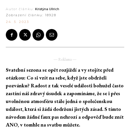
Autor článku:
Kristýna Ullrich
Zobrazení článku:
18928
24. 5. 2023
― Reklama ―
Svatební sezona se opět rozjíždí a vy stojíte před
otázkou: Co si vzít na sebe, když jste obdrželi
pozvánku? Radost z tak veselé události bohužel často
zastíní náš zdravý úsudek a zapomínáme, že se i přes
uvolněnou atmosféru stále jedná o společenskou
událost, která si žádá dodržení jistých zásad. S tímto
návodem žádné faux pas nehrozí a odpověď bude znít
ANO, v tomhle na svatbu můžete.