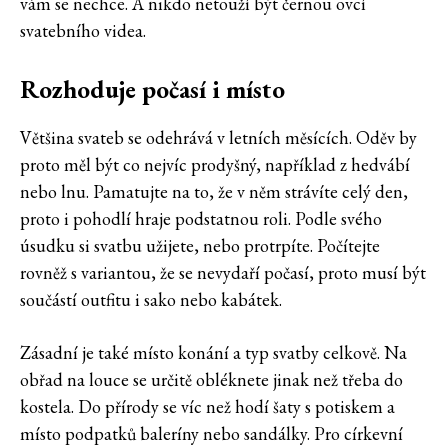
vám se nechce. A nikdo netouží být černou ovcí
svatebního videa.
Rozhoduje počasí i místo
Většina svateb se odehrává v letních měsících. Oděv by
proto měl být co nejvíc prodyšný, například z hedvábí
nebo lnu. Pamatujte na to, že v něm strávíte celý den,
proto i pohodlí hraje podstatnou roli. Podle svého
úsudku si svatbu užijete, nebo protrpíte. Počítejte
rovněž s variantou, že se nevydaří počasí, proto musí být
součástí outfitu i sako nebo kabátek.
Zásadní je také místo konání a typ svatby celkově. Na
obřad na louce se určitě obléknete jinak než třeba do
kostela. Do přírody se víc než hodí šaty s potiskem a
místo podpatků baleríny nebo sandálky. Pro církevní