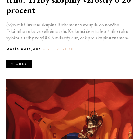
procent
Švýcarská luxusní skupina Richemont vstoupila do nového
fiskálního roku ve velkém stylu. Ke konci června letošního roku
vykázala tržby ve výši 6,3 miliardy eur, což pro skupinu znamená
meziroční růst o 20 %. Tento úspěch ukazuje, že poptávka po
Marie Kolajová
-
20. 7. 2026
luxusním zůstává i přes přetrvávající ekonomickou nejistotu
mimořádně silná
ČLÁNEK