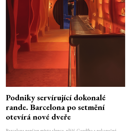
Podniky servírující dokonalé
rande. Barcelona po setmění
otevírá nové dveře
Barcelona není jen město slunce, pláží, Gaudího a nekonečné