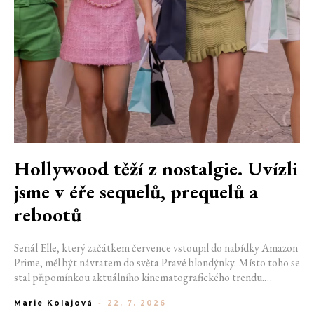
Hollywood těží z nostalgie. Uvízli
jsme v éře sequelů, prequelů a
rebootů
Seriál Elle, který začátkem července vstoupil do nabídky Amazon
Prime, měl být návratem do světa Pravé blondýnky. Místo toho se
stal připomínkou aktuálního kinematografického trendu.
Hollywoodská produkce se dnes točí v nekonečném kruhu.
Marie Kolajová
-
22. 7. 2026
Prequely, sequely, spin-offy i rebooty zaplnily kina i streamovací