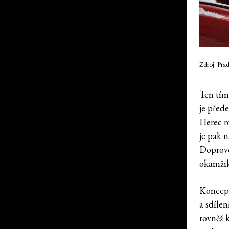
Zdroj: Pra
Ten tím
je přede
Herec r
je pak n
Doprovo
okamžik,
Koncept
a sdíle
rovněž k