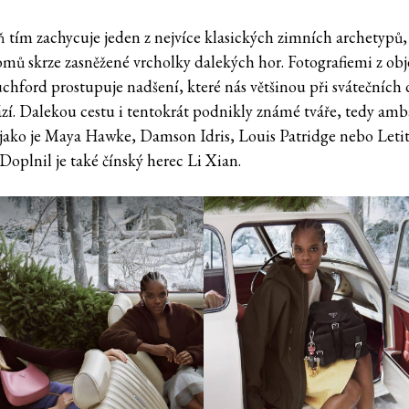
tím zachycuje jeden z nejvíce klasických zimních archetypů,
omů skrze zasněžené vrcholky dalekých hor. Fotografiemi z obj
chford prostupuje nadšení, které nás většinou při svátečních
zí. Dalekou cestu i tentokrát podnikly známé tváře, tedy amb
 jako je Maya Hawke, Damson Idris, Louis Patridge nebo Letit
Doplnil je také čínský herec Li Xian.