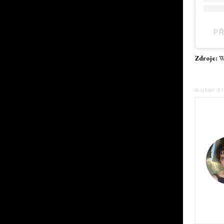
PŘ
Zdroje:
W
Autor č