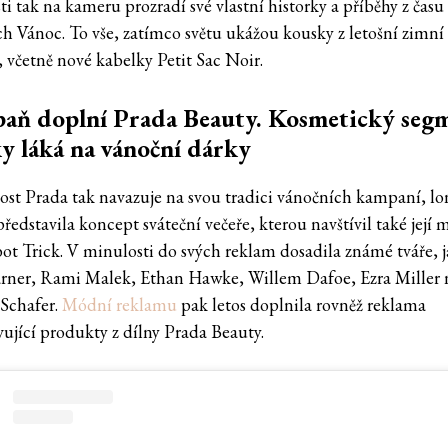
i tak na kameru prozradí své vlastní historky a příběhy z času
h Vánoc. To vše, zatímco světu ukážou kousky z letošní zimní
, včetně nové kabelky Petit Sac Noir.
aň doplní Prada Beauty. Kosmetický seg
y láká na vánoční dárky
ost Prada tak navazuje na svou tradici vánočních kampaní, lo
edstavila koncept sváteční večeře, kterou navštívil také její 
bot Trick. V minulosti do svých reklam dosadila známé tváře, j
arner, Rami Malek, Ethan Hawke, Willem Dafoe, Ezra Miller
Schafer.
Módní reklamu
pak letos doplnila rovněž reklama
vující produkty z dílny Prada Beauty.