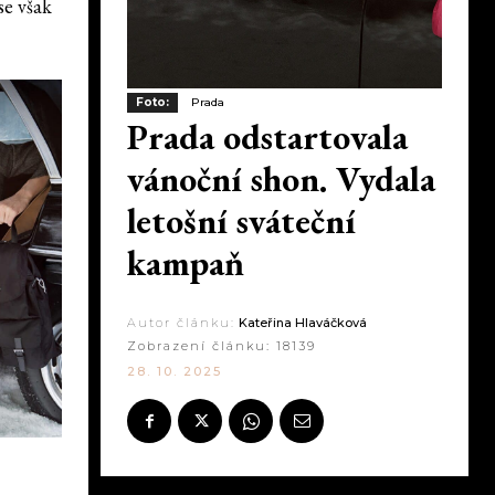
se však
Foto:
Prada
Prada odstartovala
vánoční shon. Vydala
letošní sváteční
kampaň
Autor článku:
Kateřina Hlaváčková
Zobrazení článku:
18139
28. 10. 2025