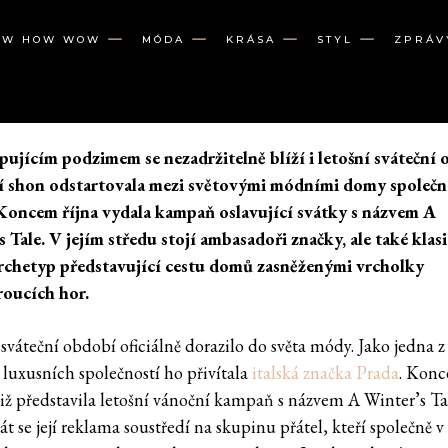
OW HOW WOW
MÓDA
KRÁSA
STYL
ZPRÁV
pujícím podzimem se nezadržitelně blíží i letošní sváteční 
í shon odstartovala mezi světovými módními domy společn
Koncem října vydala kampaň oslavující svátky s názvem A
s Tale. V jejím středu stojí ambasadoři značky, ale
také klas
rchetyp představující cestu domů zasněženými vrcholky
oucích hor.
sváteční období oficiálně dorazilo do světa módy. Jako jedna z
 luxusních společností ho přivítala
italská značka Prada
. Kon
otiž představila letošní vánoční kampaň s názvem A Winter’s Ta
t se její reklama soustředí na skupinu přátel, kteří společně v