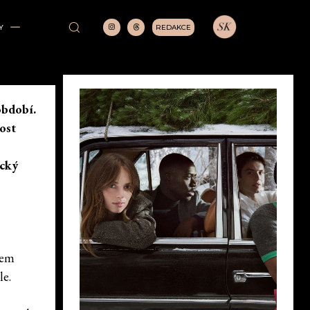
REDAKCE
Y
období.
ost
ický
cem
le.