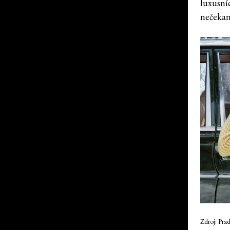
luxusníc
nečekan
Zdroj: Pra