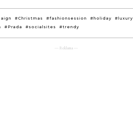
aign
#Christmas
#fashionsession
#holiday
#luxur
a
#Prada
#socialsites
#trendy
― Reklama ―