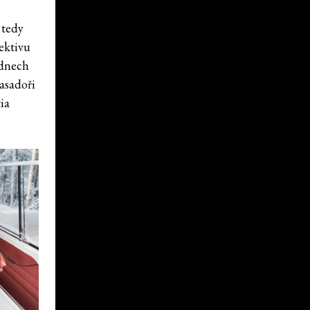
 tedy
ektivu
 dnech
asadoři
ia