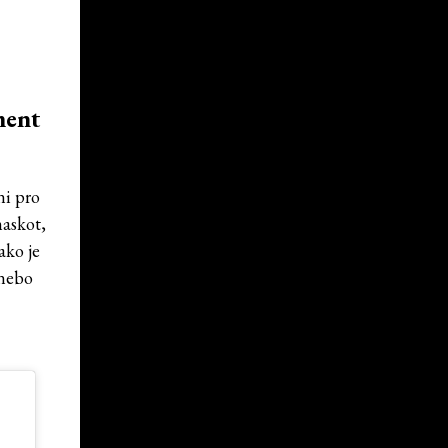
ment
ni pro
maskot,
ako je
 nebo