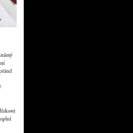
 Známý
ění
přátel
ý
lízkosti
doplní