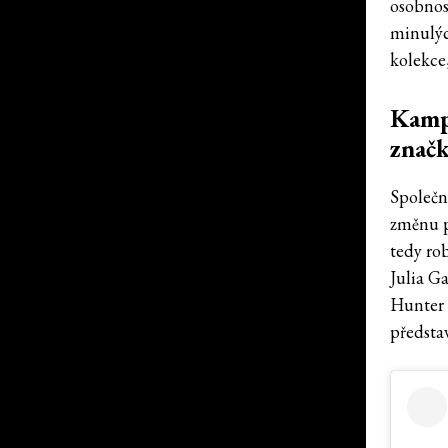
osobnost
minulýc
kolekce
Kamp
značk
Společn
změnu př
tedy ro
Julia G
Hunter 
předsta