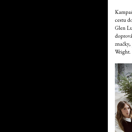
Kampaň 
cestu d
Glen Lu
doprová
značky,
Wright. 