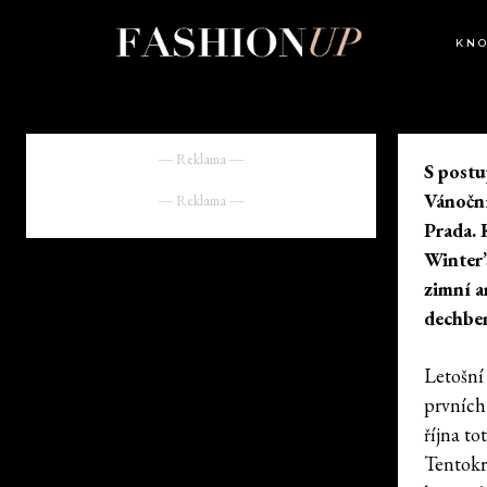
KN
― Reklama ―
S postu
Vánočn
― Reklama ―
Prada. 
Winter’
zimní a
dechber
Letošní 
prvních
října t
Tentokrá