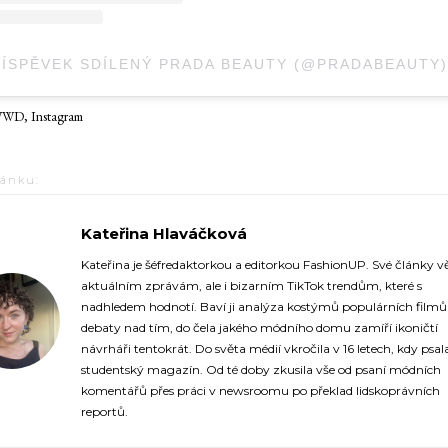
ÍSPĚVEK SDÍLENÝ PRADA BEAUTY (@PRADABEAUTY)
WD, Instagram
lánku:
Kateřina Hlaváčková
https://fashionup.cz/author/katerina-hlavackova/
Kateřina je šéfredaktorkou a editorkou FashionUP. Své články v
aktuálním zprávám, ale i bizarním TikTok trendům, které s
nadhledem hodnotí. Baví ji analýza kostýmů populárních film
debaty nad tím, do čela jakého módního domu zamíří ikoničtí
návrháři tentokrát. Do světa médií vkročila v 16 letech, kdy psal
studentský magazín. Od té doby zkusila vše od psaní módních
komentářů přes práci v newsroomu po překlad lidskoprávních
reportů.