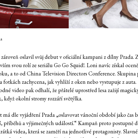
da
 zároveň oslavil svůj debut v oficiální kampani z dílny Prada.
vším svou rolí ze seriálu Go Go Squid!. Loni navíc získal ocen
oku, a to od China Television Directors Conference. Skupina 
a fotkách zachycena, jak vyhlíží z oken nebo vystupuje z auta.
dné video pak odhalí, že přátelé uprostřed lesa zažijí magick
 když okolní stromy rozzáří světýlka.
 má dle vyjádření Prada „oslavovat vánoční období jako čas b
ní, příběhů a výjimečných událostí.“ Kampaň proto postupně 
rátká videa, která se zaměří na jednotlivé protagonisty. Slavné