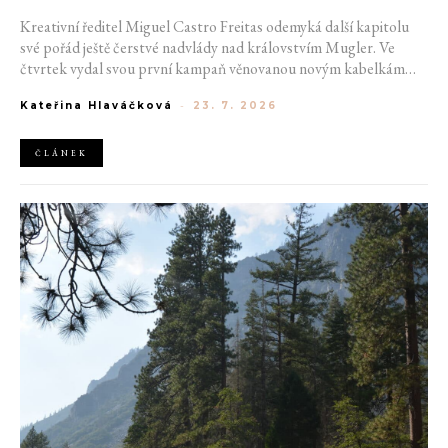
Kreativní ředitel Miguel Castro Freitas odemyká další kapitolu
své pořád ještě čerstvé nadvlády nad královstvím Mugler. Ve
čtvrtek vydal svou první kampaň věnovanou novým kabelkám
Aurora a Lua. Její vizuál hovoří přesně tím jazykem, s nímž návrhář
Kateřina Hlaváčková
-
23. 7. 2026
do módního domu dorazil. Umně mísí výrazy minulosti a dávných
kořenů, zatímco definuje moderní, silnou podobu ženskosti.
ČLÁNEK