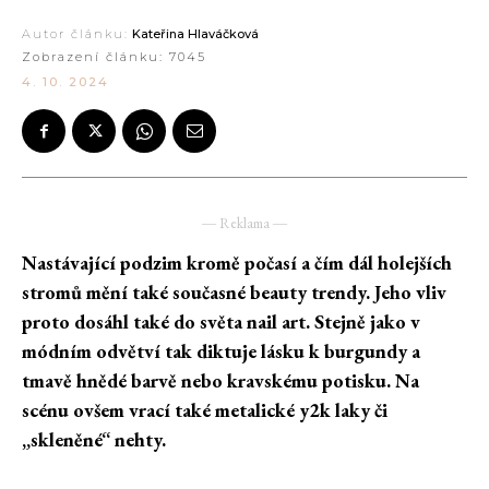
Autor článku:
Kateřina Hlaváčková
Zobrazení článku:
7045
4. 10. 2024
― Reklama ―
Nastávající podzim kromě počasí a čím dál holejších
stromů mění také současné beauty trendy. Jeho vliv
proto dosáhl také do světa nail art. Stejně jako v
módním odvětví tak diktuje lásku k burgundy a
tmavě hnědé barvě nebo kravskému potisku. Na
scénu ovšem vrací také metalické y2k laky či
„skleněné“ nehty.