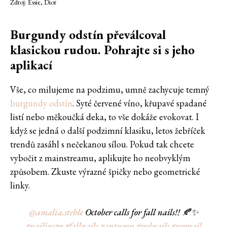
Zdroj: Essie, Dior
Burgundy odstín převálcoval
klasickou rudou. Pohrajte si s jeho
aplikací
Vše, co milujeme na podzimu, umně zachycuje temný
burgundy odstín
. Syté červené víno, křupavé spadané
listí nebo měkoučká deka, to vše dokáže evokovat. I
když se jedná o další podzimní klasiku, letos žebříček
trendů zasáhl s nečekanou sílou. Pokud tak chcete
vybočit z mainstreamu, aplikujte ho neobvyklým
způsobem. Zkuste výrazné špičky nebo geometrické
linky.
@amalia.stehle
October calls for fall nails!! 🍂✨
#nailinspo
#fallnails
#autumn
#rednails
#neonail