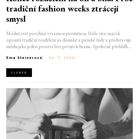
tradiční fashion weeks ztrácejí
smysl
Módní svět prochází výraznou proměnou. Stále více značek
opouští tradiční rozdělení na dámské a pánské řady a představuje
módu jako jeden prostor bez pevných hranic. Společné přehlídky,
propojené kolekce a rostoucí důraz na udržitelnost naznačují, že
Ema Steinerová
-
24. 7. 2026
klasické týdny módy mohou brzy vypadat úplně jinak.
ČLÁNEK