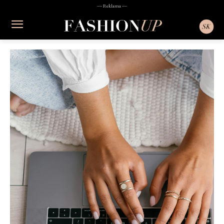
― Reklama ―