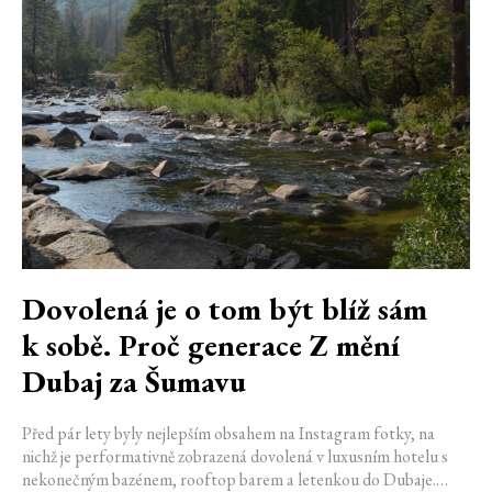
Dovolená je o tom být blíž sám
k sobě. Proč generace Z mění
Dubaj za Šumavu
Před pár lety byly nejlepším obsahem na Instagram fotky, na
nichž je performativně zobrazená dovolená v luxusním hotelu s
nekonečným bazénem, rooftop barem a letenkou do Dubaje.