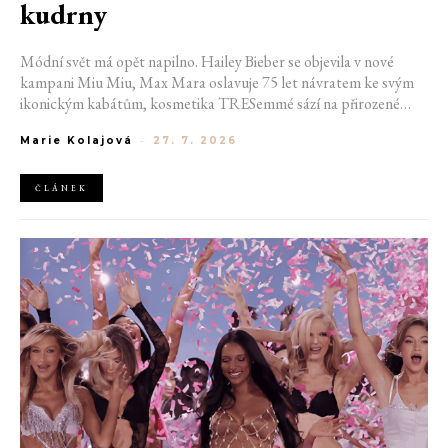
kudrny
Módní svět má opět napilno. Hailey Bieber se objevila v nové
kampani Miu Miu, Max Mara oslavuje 75 let návratem ke svým
ikonickým kabátům, kosmetika TRESemmé sází na přirozené
kudrny v nové kampani s hercem Belmontem Cameli a v San
Marie Kolajová
-
27. 7. 2026
Franciscu připravují první velkou americkou retrospektivu
návrháře Azzedina Alaïi.
ČLÁNEK