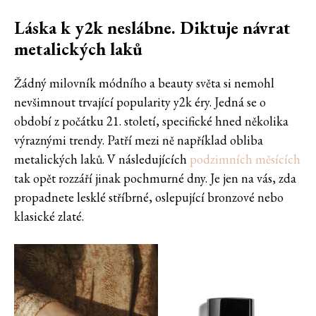
Láska k y2k neslábne. Diktuje návrat
metalických laků
Žádný milovník módního a beauty světa si nemohl
nevšimnout trvající popularity y2k éry. Jedná se o
období z počátku 21. století, specifické hned několika
výraznými trendy. Patří mezi ně například obliba
metalických laků. V následujících
podzimních měsících
tak opět rozzáří jinak pochmurné dny. Je jen na vás, zda
propadnete lesklé stříbrné, oslepující bronzové nebo
klasické zlaté.