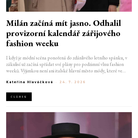
Milán začíná mít jasno. Odhalil
provizorní kalendář zářijového
fashion weeku
I když je módní scéna ponořená do zdánlivého letního spánku, v
zákulisí už začíná spřádat své plány pro podzimní vlnu fashion
weeků. Výjimkou není ani italské hlavní město módy, které ve
čtvrtek odhalilo provizorní kalendář chystaných show. Milán od
Kateřina Hlaváčková
-
24. 7. 2026
22. do 28. září přivítá tradiční jména, pozornost však zaměří
především na debut nových kreativních ředitelů značky
Moschino.
ČLÁNEK