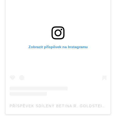
Zobrazit příspěvek na Instagramu
PŘÍSPĚVEK SDÍLENÝ BETINA R. GOLDSTEIN (@BETINA_GOLDSTEIN)