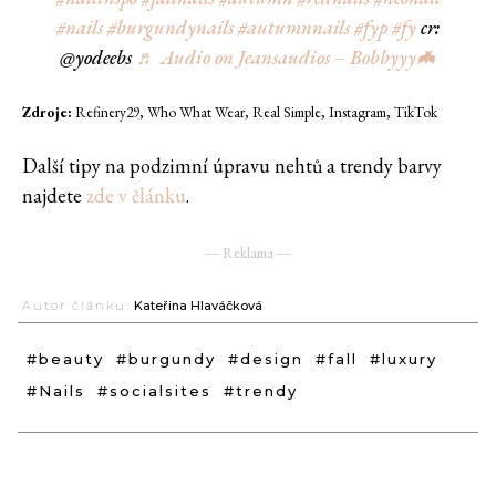
#nails
#burgundynails
#autumnnails
#fyp
#fy
cr:
@yodeebs
♬ Audio on Jeansaudios – Bobbyyy🦇
Zdroje:
Refinery29, Who What Wear, Real Simple, Instagram, TikTok
Další tipy na podzimní úpravu nehtů a trendy barvy
najdete
zde v článku
.
― Reklama ―
Autor článku:
Kateřina Hlaváčková
#beauty
#burgundy
#design
#fall
#luxury
#Nails
#socialsites
#trendy