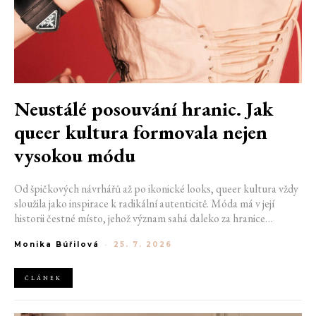
Neustálé posouvání hranic. Jak
queer kultura formovala nejen
vysokou módu
Od špičkových návrhářů až po ikonické looks, queer kultura vždy
sloužila jako inspirace k radikální autenticitě. Móda má v její
historii čestné místo, jehož význam sahá daleko za hranice
estetiky. V dobách, kdy být otevřeně queer znamenalo vystavit se
Monika Búřilová
-
25. 7. 2026
postihům a nebezpečí, fungovalo právě oblečení jako tichý jazyk.
Díky šátku, broži nebo náušnici queer lidé rozpoznali jeden
druhého a díky velkolepé ballroom scéně měli i lidé na okraji
ČLÁNEK
společnosti prostor zářit na molech. Jak se queer kultura
propsala do módního světa, který známe dnes?