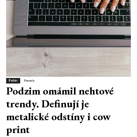
Foto:
Pexels
Podzim omámil nehtové
trendy. Definují je
metalické odstíny i cow
print