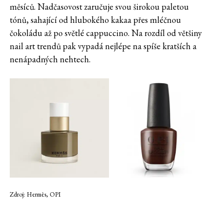
měsíců. Nadčasovost zaručuje svou širokou paletou
tónů, sahající od hlubokého kakaa přes mléčnou
čokoládu až po světlé cappuccino. Na rozdíl od většiny
nail art trendů pak vypadá nejlépe na spíše kratších a
nenápadných nehtech.
Zdroj: Hermès, OPI