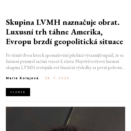
Skupina LVMH naznačuje obrat.
Luxusní trh táhne Amerika,
Evropu brzdí geopolitická situace
Po téměř dvou letech zpomalování přichází výraznější signál, že se
luxusní průmysl začíná vracet k růstu. Největší světová luxusní
skupina LVMH zveřejnila své finanční výsledky za první polovinu
roku 2026, které ukazují zrychlení ve druhém čtvrtletí i návrat
Marie Kolajová
-
28. 7. 2026
růstu v nejdůležitější módní divizi. Přestože společnost stále čelí
geopolitickým nejistotám i opatrnějším spotřebitelům, výsledky
naznačují, že nejhorší období by mohlo být za ní.
ČLÁNEK