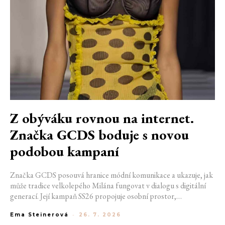
Z obýváku rovnou na internet.
Značka GCDS boduje s novou
podobou kampaní
Značka GCDS posouvá hranice módní komunikace a ukazuje, jak
může tradice velkolepého Milána fungovat v dialogu s digitální
generací. Její kampaň SS26 propojuje osobní prostor,
internetovou kulturu a hravý vizuální jazyk. Odráží způsob, jakým
Ema Steinerová
-
26. 7. 2026
dnes módu vnímáme a sdílíme. Zároveň potvrzuje schopnost