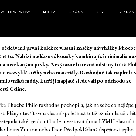
OW HOW WOW
MÓDA
KRÁSA
STYL
ZPRÁV
očekávaná první kolekce vlastní značky návrhářky Phoebe
čně tu. Nabízí nadčasové kousky kombinující minimalismus
 a nečekanými prvky. Nevýrazné barevné odstíny totiž Phi
a o nezvyklé střihy nebo materiály. Rozhodně tak naplnila 
milovníků módy, kteří ji napjatě sledovali po odchodu ze
osti Celine.
ka Phoebe Philo rozhodně pochopila, jak na sebe co nejlépe 
t. Plány otevřít svou vlastní společnost totiž oznámila už v lé
veřejnila také, že do ní bude investovat firma LVMH vlastníc
ko Louis Vuitton nebo Dior. Předpokládaná úspěšnost jejího