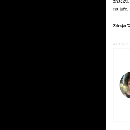
značku. 
na jaře.
Zdroje:
WW
Autor č