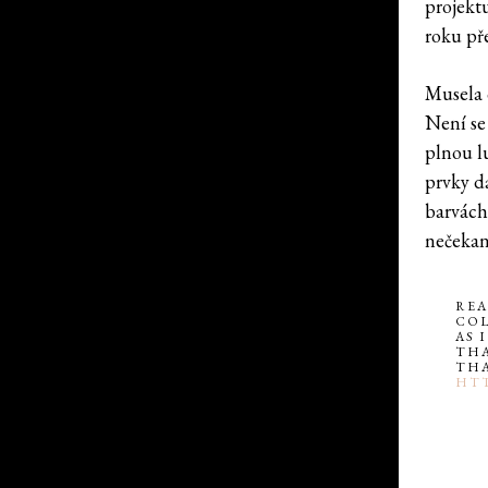
projektu
roku pře
Musela 
Není se
plnou l
prvky d
barvách,
nečekan
RE
COL
AS 
THA
THA
HTT