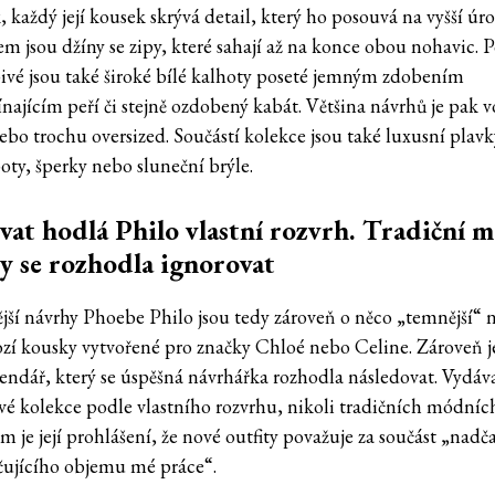
každý její kousek skrývá detail, který ho posouvá na vyšší úr
em jsou džíny se zipy, které sahají až na konce obou nohavic.
ivé jsou také široké bílé kalhoty poseté jemným zdobením
najícím peří či stejně ozdobený kabát. Většina návrhů je pak 
ebo trochu oversized. Součástí kolekce jsou také luxusní plavk
oty, šperky nebo sluneční brýle.
vat hodlá Philo vlastní rozvrh. Tradiční 
y se rozhodla ignorovat
jší návrhy Phoebe Philo jsou tedy zároveň o něco „temnější“ ne
zí kousky vytvořené pro značky Chloé nebo Celine. Zároveň je
lendář, který se úspěšná návrhářka rozhodla následovat. Vydá
ové kolekce podle vlastního rozvrhu, nikoli tradičních módníc
 je její prohlášení, že nové outfity považuje za součást „nad
čujícího objemu mé práce“.