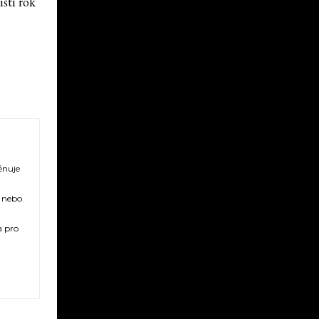
íští rok
ěnuje
ů nebo
a pro