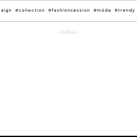
aign
#collection
#fashionsession
#móda
#trendy
― Reklama ―