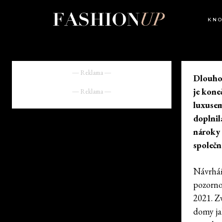
KN
― Reklama ―
Dlouho 
je kone
― Reklama ―
luxusem
doplnil
nároky 
společn
Návrhář
pozornos
2021. Z
domy ja