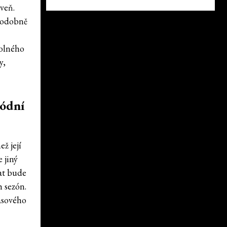
oveň.
 Podobně
volného
y,
módní
ž její
 jiný
vat bude
h sezón.
časového