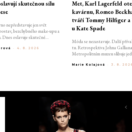
lavují skutečnou sílu
Met, Karl Lagerfeld ote
ese
kavárnu, Romeo Beckh
tváří Tommy Hilfiger a 
vno nepředstavuje jen svět
u Kate Spade
postav, bezchybného make-upu a
. Dnes oslavuje skutečné
Móda se nezastavuje. Další příval
jichž odvaha, talent a vytrvalost
tu. Retrospektiva Johna Galliana
erová
-
4. 8. 2026
iony lidí po celém světě. Ve spojení
Metropolitním muzeu slibuje jed
eebok přináší příběh Angel
nejvýznamnějších módních výstav 
z nejvýraznějších tváří ženského
Marie Kolajová
-
3. 8. 202
Romeo Beckham se stává novou 
 svým úspěchům na hřišti,
Tommy Hilfiger, značka Karl La
kému duchu i nezaměnitelnému
otevírá svou první kavárnu a Kat
lu se stala symbolem
na hudební hvězdu Tylu
utenticity a odvahy jít vlastní