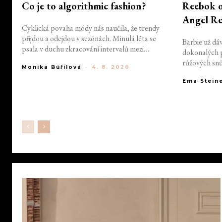
Co je to algorithmic fashion?
Reebok os
Angel Re
Cyklická povaha módy nás naučila, že trendy
přijdou a odejdou v sezónách. Minulá léta se
Barbie už dá
psala v duchu zkracování intervalů mezi
dokonalých 
jednotlivými trendy. Fast fashion a ultra fast
růžových snů
Monika Búřilová
-
4. 8. 2026
fashion, které z měnících se trendů těží, si v
osobnosti, je
módním diskurzu rychle vytvořily odpůrce.
Ema Stein
inspirují mil
Teď se však zdá, že do světa módy vstupuje
se značkou R
ještě děsivější model. Proč algorithmic fashion
Reese, jedné 
znamená problém?
sportu. Díky
podnikatels
osobnímu sty
sebevědomí, a
cestou.