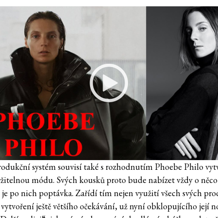
odukční systém souvisí také s rozhodnutím Phoebe Philo vyt
ržitelnou módu. Svých kousků proto bude nabízet vždy o něc
á je po nich poptávka. Zařídí tím nejen využití všech svých pr
 vytvoření ještě většího očekávání, už nyní obklopujícího její 