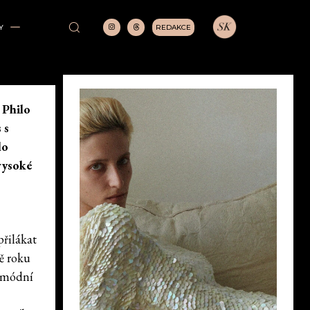
REDAKCE
Y
 Philo
 s
lo
vysoké
přilákat
tě roku
í módní