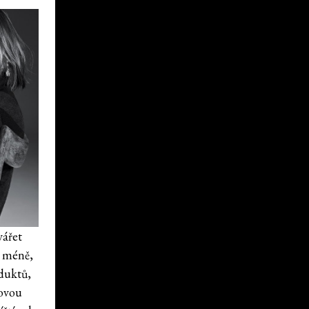
vářet
o méně,
oduktů,
novou