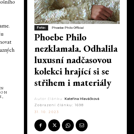
etošního
lame.
Foto:
Phoebe Philo Official
du
Phoebe Philo
inovat
nezklamala. Odhalila
razných
luxusní nadčasovou
kolekci hrající si se
střihem i materiály
ON
ION
E,
Autor článku:
Kateřina Hlaváčková
Zobrazení článku:
1698
31. 10. 2023