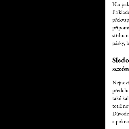
Naopak, 
Příklad
překvap
připomí
střihu n
pásky, b
Sledo
sezón
Nejnově
předcho
také ka
totiž n
Důvodem
a pokra