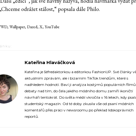
Další „edici“, jak své návrhy nazývá, hodlá návrhářka vydat př
 „Chceme odrážet stálost,“ popsala dále Philo.
D, Wallpaper, Dazed, X, YouTube
lánku:
Kateřina Hlaváčková
https://fashionup.cz/author/katerina-hlavackova/
Kateřina je šéfredaktorkou a editorkou FashionUP. Své články v
aktuálním zprávám, ale i bizarním TikTok trendům, které s
nadhledem hodnotí. Baví ji analýza kostýmů populárních film
debaty nad tím, do čela jakého módního domu zamíří ikoničtí
návrháři tentokrát. Do světa médií vkročila v 16 letech, kdy psal
studentský magazín. Od té doby zkusila vše od psaní módních
komentářů přes práci v newsroomu po překlad lidskoprávních
reportů.