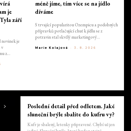
vírá
méně jíme, tím více se na jídlo
am je
díváme
Tyla září
S trvající popularitou Ozempicu a podobných
přípravků potlačující chuť k jídlu se z
potravin stal skvělý marketingový
 novinek je
prostředek. Nevěříte? Přesvědčte se sami.
 v
Marie Kolajová
-
3. 8. 2026
Stačí otevřít Instagram nebo TikTok, kde na
nu z
vás z každého druhého příspěvku vykukuje
příštích let,
máslový croissant, miska plná šťavnatých
6
tváří denimu
jahod nebo dokonale rozteklé máslo. Proč se
gerfeld
z jídla najednou stalo něco, k čemu
e Spade sází
aspirujeme?
Poslední detail před odletem. Jaké
sluneční brýle sbalíte do kufru vy?
Kufr je sbalený, letenky připravené. Chybí už jen
jediné. Sluneční brýle, které budou stejně