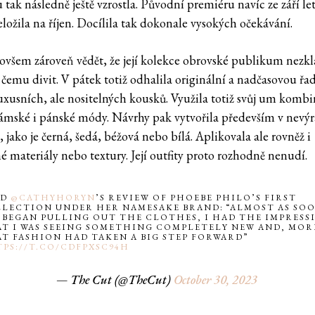
 tak následně ještě vzrostla. Původní premiéru navíc ze září l
ložila na říjen. Docílila tak dokonale vysokých očekávání.
ovšem zároveň vědět, že její kolekce obrovské publikum nezk
 čemu divit. V pátek totiž odhalila originální a nadčasovou řa
uxusních, ale nositelných kousků. Využila totiž svůj um komb
ámské i pánské módy. Návrhy pak vytvořila především v nevý
 jako je černá, šedá, béžová nebo bílá. Aplikovala ale rovněž i
é materiály nebo textury. Její outfity proto rozhodně nenudí.
AD
@CATHYHORYN
’S REVIEW OF PHOEBE PHILO’S FIRST
LECTION UNDER HER NAMESAKE BRAND: “ALMOST AS SO
I BEGAN PULLING OUT THE CLOTHES, I HAD THE IMPRESS
T I WAS SEEING SOMETHING COMPLETELY NEW AND, MOR
T FASHION HAD TAKEN A BIG STEP FORWARD”
PS://T.CO/CDFPXSC94H
— The Cut (@TheCut)
October 30, 2023