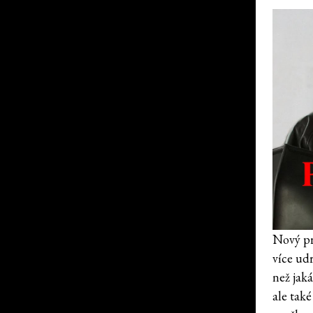
Nový pr
více ud
než jak
ale také