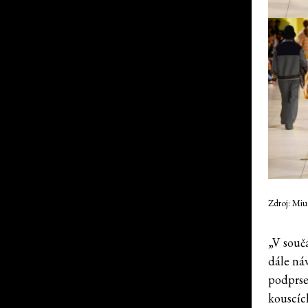
Zdroj: Mi
„V souč
dále ná
podprsen
kouscíc