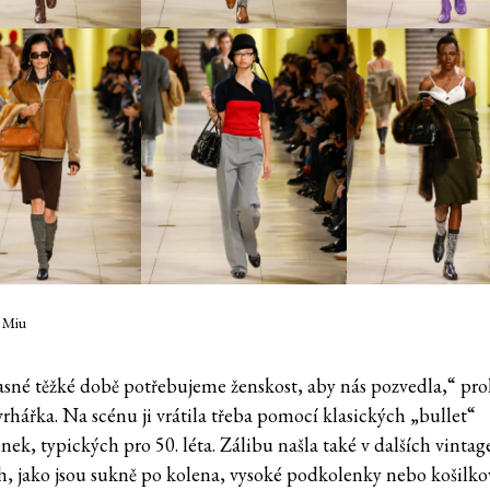
u Miu
asné těžké době potřebujeme ženskost, aby nás pozvedla,“ pro
vrhářka. Na scénu ji vrátila třeba pomocí klasických „bullet“
ek, typických pro 50. léta. Zálibu našla také v dalších vintag
h, jako jsou sukně po kolena, vysoké podkolenky nebo košilkov