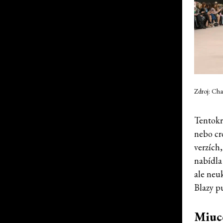
Zdroj: Cha
Tentokr
nebo cr
verzích
nabídla
ale neuk
Blazy pu
Miucc