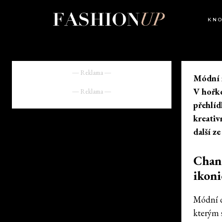
KN
― Reklama ―
Módní n
V hořko
― Reklama ―
přehlíd
kreativ
další z
Chane
ikoni
Módní d
kterým 