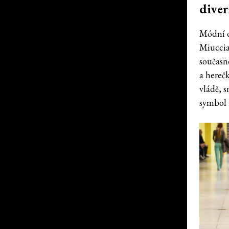
diver
Módní d
Miucci
současn
a hereč
vládě, 
symbol l