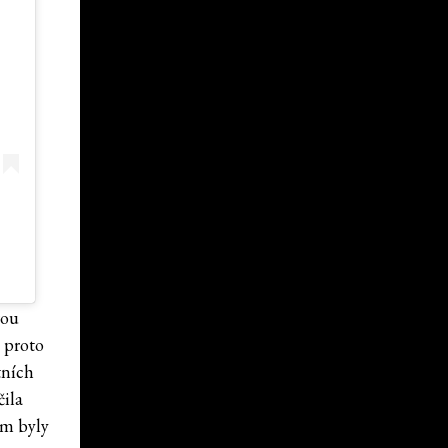
rou
 proto
tních
čila
em byly