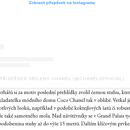
Zobrazit příspěvek na Instagramu
PŘÍSPĚVEK SDÍLENÝ CHANEL (@CHANELOFFICIAL)
rhářů si za motiv poslední přehlídky zvolil černou stuhu, kte
kladatelka módního domu Coco Chanel tak v oblibě. Vetkal ji
otlivých looků, například v podobě koktejlových šatů či robus
ale také samotného mola. Nad návštěvníky se v Grand Palais ty
podobenina stuhy až do výše 15 metrů. Dalším klíčovým prvk