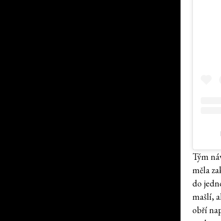
Tým náv
měla za
do jedn
mašlí, 
obří na