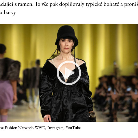
adající z ramen. To vše pak doplňovaly typické bohaté a pronik
 barvy.
e Fashion Network, WWD, Instagram, YouTube