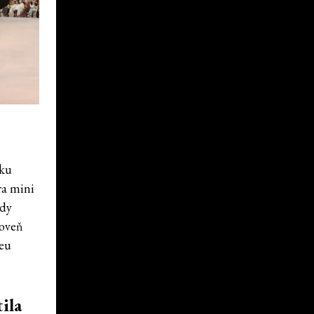
tku
ra mini
edy
roveň
ieu
ila