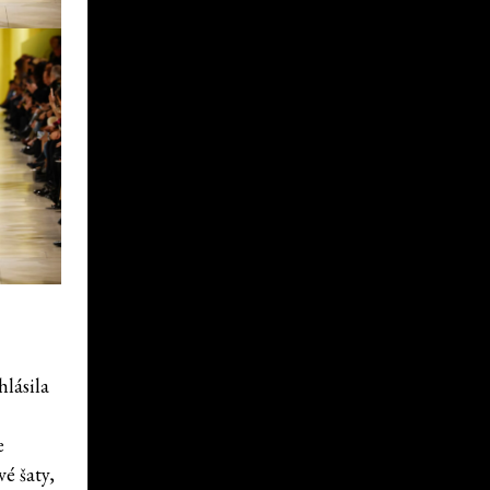
hlásila
e
é šaty,