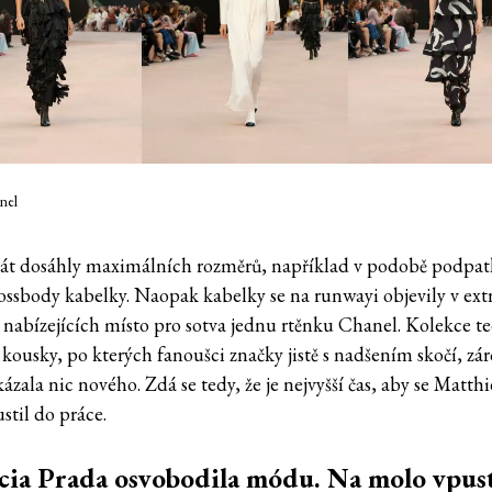
nel
át dosáhly maximálních rozměrů, například v podobě podpa
ossbody kabelky. Naopak kabelky se na runwayi objevily v ext
, nabízejících místo pro sotva jednu rtěnku Chanel. Kolekce t
 kousky, po kterých fanoušci značky jistě s nadšením skočí, zá
ázala nic nového. Zdá se tedy, že je nejvyšší čas, aby se Matth
stil do práce.
ia Prada osvobodila módu. Na molo vpust