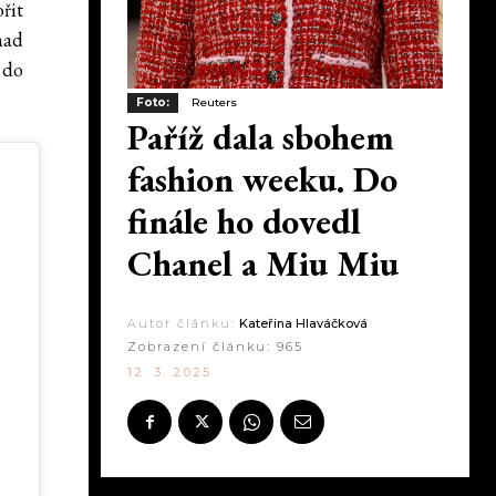
řit
nad
 do
Foto:
Reuters
Paříž dala sbohem
fashion weeku. Do
finále ho dovedl
Chanel a Miu Miu
Autor článku:
Kateřina Hlaváčková
Zobrazení článku:
965
12. 3. 2025