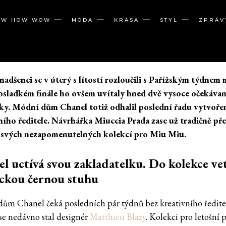
OW HOW WOW
MÓDA
KRÁSA
STYL
ZPRÁV
adšenci se v úterý s lítostí rozloučili s Pařížským týdnem
sladkém finále ho ovšem uvítaly hned dvě vysoce očekáva
ky. Módní dům Chanel totiž odhalil poslední řadu vytvoře
ního ředitele. Návrhářka Miuccia Prada zase už tradičně př
e svých nezapomenutelných kolekcí pro Miu Miu.
l uctívá svou zakladatelku. Do kolekce ve
ckou černou stuhu
ům Chanel čeká posledních pár týdnů bez kreativního ředite
se nedávno stal designér
Matthieu Blazy
. Kolekci pro letošní