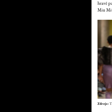
hravě p
Miu Miu
Zdroje:
Th