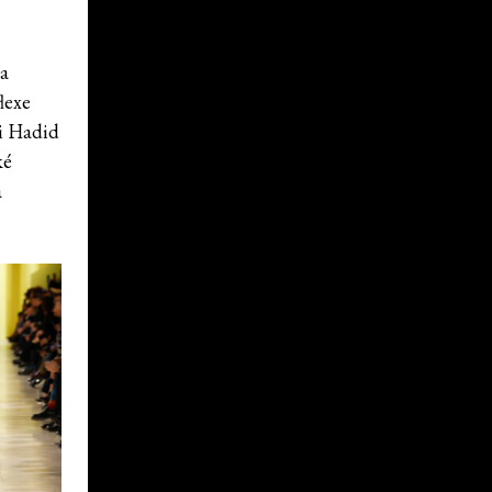
ka
lexe
gi Hadid
ké
a