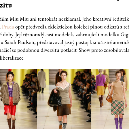
zitu
ům Miu Miu ani tentokrát nezklamal. Jeho kreativní ředitel
a
Prada
opět předvedla eklektickou kolekci plnou odkazů a ref
é doby. Její různorodý cast modelek, zahrnující i modelku Gi
ku Sarah Paulson, představoval jasný postoj k současné americ
snažící se podobnou diverzitu potlačit. Show proto zosobňoval
iberalizace.