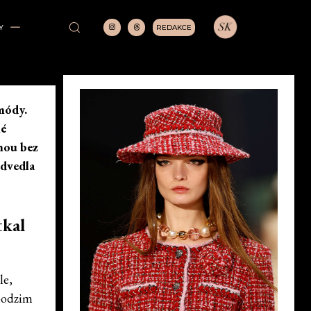
REDAKCE
Y
 módy.
né
nou bez
edvedla
tkal
le,
 podzim