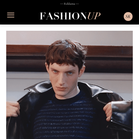
― Reklama ―