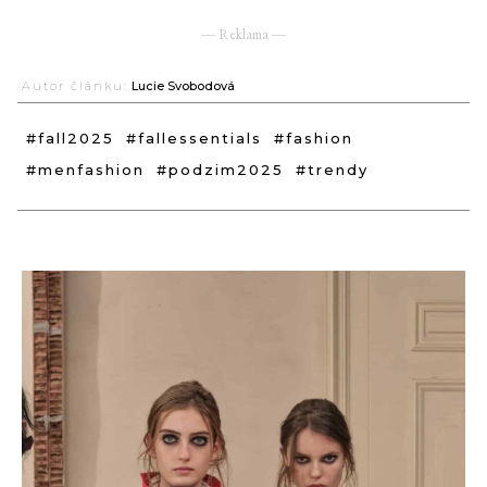
― Reklama ―
Autor článku:
Lucie Svobodová
#fall2025
#fallessentials
#fashion
#menfashion
#podzim2025
#trendy