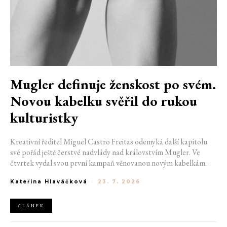
Mugler definuje ženskost po svém.
Novou kabelku svěřil do rukou
kulturistky
Kreativní ředitel Miguel Castro Freitas odemyká další kapitolu
své pořád ještě čerstvé nadvlády nad královstvím Mugler. Ve
čtvrtek vydal svou první kampaň věnovanou novým kabelkám
Aurora a Lua. Její vizuál hovoří přesně tím jazykem, s nímž návrhář
Kateřina Hlaváčková
-
23. 7. 2026
do módního domu dorazil. Umně mísí výrazy minulosti a dávných
kořenů, zatímco definuje moderní, silnou podobu ženskosti.
ČLÁNEK