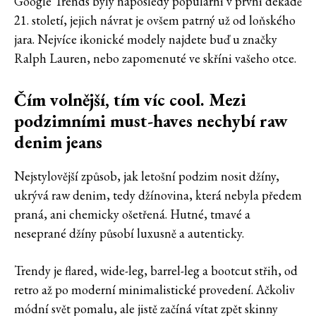
Google Trends byly naposledy populární v první dekádě
21. století, jejich návrat je ovšem patrný už od loňského
jara. Nejvíce ikonické modely najdete buď u značky
Ralph Lauren, nebo zapomenuté ve skříni vašeho otce.
Čím volnější, tím víc cool. Mezi
podzimními must-haves nechybí raw
denim jeans
Nejstylovější způsob, jak letošní podzim nosit džíny,
ukrývá raw denim, tedy džínovina, která nebyla předem
praná, ani chemicky ošetřená. Hutné, tmavé a
neseprané džíny působí luxusně a autenticky.
Trendy je flared, wide-leg, barrel-leg a bootcut střih, od
retro až po moderní minimalistické provedení. Ačkoliv
módní svět pomalu, ale jistě začíná vítat zpět skinny