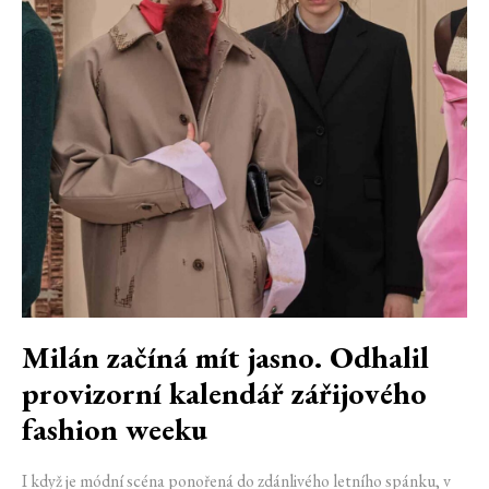
Milán začíná mít jasno. Odhalil
provizorní kalendář zářijového
fashion weeku
I když je módní scéna ponořená do zdánlivého letního spánku, v