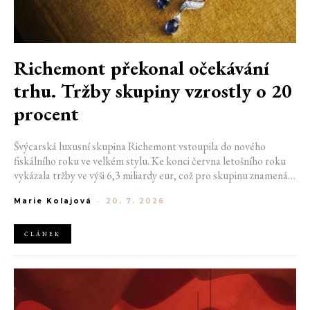
Richemont překonal očekávání
trhu. Tržby skupiny vzrostly o 20
procent
Švýcarská luxusní skupina Richemont vstoupila do nového
fiskálního roku ve velkém stylu. Ke konci června letošního roku
vykázala tržby ve výši 6,3 miliardy eur, což pro skupinu znamená
meziroční růst o 20 %. Tento úspěch ukazuje, že poptávka po
Marie Kolajová
-
20. 7. 2026
luxusním zůstává i přes přetrvávající ekonomickou nejistotu
mimořádně silná
ČLÁNEK