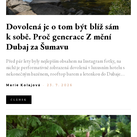
Dovolená je o tom být blíž sám
k sobě. Proč generace Z mění
Dubaj za Šumavu
Před pár lety byly nejlepším obsahem na Instagram fotky, na
nichž je performativně zobrazená dovolená v luxusním hotelu s
nekonečným bazénem, rooftop barem a letenkou do Dubaje.
Dnes sociální sítě zaplavují úplně jiné obrázky. Chata v Jizerských
Marie Kolajová
-
23. 7. 2026
horách. Ranní koupání v lomu. Výlet vlakem na Šumavu.
Nejlepším odpočinkem je jednoduše posedět s kamarády u ohně.
ČLÁNEK