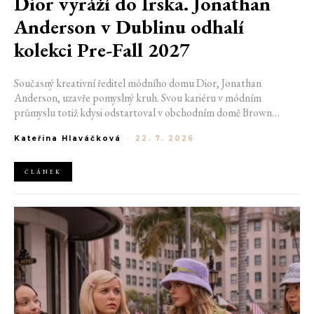
Dior vyráží do Irska. Jonathan
Anderson v Dublinu odhalí
kolekci Pre-Fall 2027
Současný kreativní ředitel módního domu Dior, Jonathan
Anderson, uzavře pomyslný kruh. Svou kariéru v módním
průmyslu totiž kdysi odstartoval v obchodním domě Brown
Thomas v Dublinu. Nyní se do hlavního města Irska navrátí v čele
Kateřina Hlaváčková
-
22. 7. 2026
jedné z největších luxusních značek světa. V prosinci totiž v
prostorách ikonické Trinity College odhalí očekávanou řadu Pre-
Fall 2027.
ČLÁNEK