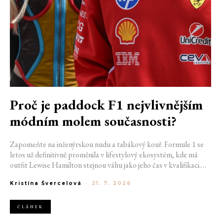
Proč je paddock F1 nejvlivnějším
módním molem současnosti?
Zapomeňte na inženýrskou nudu a tabákový kouř. Formule 1 se
letos už definitivně proměnila v lifestylový ekosystém, kde má
outfit Lewise Hamilton stejnou váhu jako jeho čas v kvalifikaci.
Díky miliardovému spojení s luxusním gigantem LVMH, vlivu
Kristína Švercelová
-
21. 7. 2026
nové generace influencerů a fenoménu manželek a partnerek
závodníků (WAGs) už F1 neprodává jen vteřiny napětí na startu,
ale příslušnost k nejrychlejší fashion komunitě světa. Jak se z
ČLÁNEK
"Racing Core" stala uniforma ulice a proč nás drama v paddocku