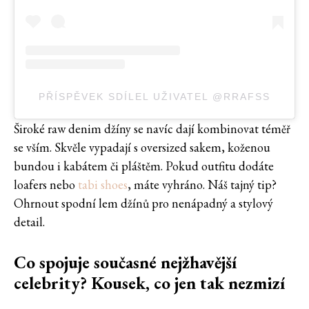
PŘÍSPĚVEK SDÍLEL UŽIVATEL @RRAFSS
Široké raw denim džíny se navíc dají kombinovat téměř
se vším. Skvěle vypadají s oversized sakem, koženou
bundou i kabátem či pláštěm. Pokud outfitu dodáte
loafers nebo
tabi shoes
, máte vyhráno. Náš tajný tip?
Ohrnout spodní lem džínů pro nenápadný a stylový
detail.
Co spojuje současné nejžhavější
celebrity? Kousek, co jen tak nezmizí