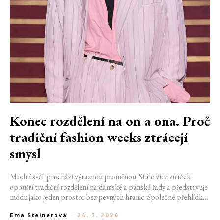
Konec rozdělení na on a ona. Proč
tradiční fashion weeks ztrácejí
smysl
Módní svět prochází výraznou proměnou. Stále více značek
opouští tradiční rozdělení na dámské a pánské řady a představuje
módu jako jeden prostor bez pevných hranic. Společné přehlídky,
propojené kolekce a rostoucí důraz na udržitelnost naznačují, že
Ema Steinerová
-
24. 7. 2026
klasické týdny módy mohou brzy vypadat úplně jinak.