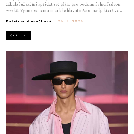
zákulisí už začíná spřádat své plány pro podzimní vlnu fashion
weeků. Výjimkou není ani italské hlavní město módy, které ve
čtvrtek odhalilo provizorní kalendář chystaných show. Milán od
Kateřina Hlaváčková
-
24. 7. 2026
22. do 28. září přivítá tradiční jména, pozornost však zaměří
především na debut nových kreativních ředitelů značky
Moschino.
ČLÁNEK