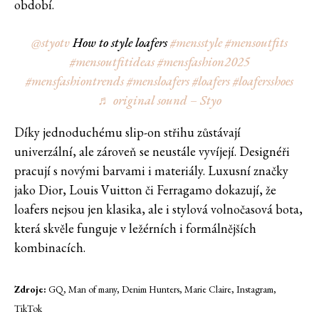
období.
@styotv
How to style loafers
#mensstyle
#mensoutfits
#mensoutfitideas
#mensfashion2025
#mensfashiontrends
#mensloafers
#loafers
#loafersshoes
♬ original sound – Styo
Díky jednoduchému slip-on střihu zůstávají
univerzální, ale zároveň se neustále vyvíjejí. Designéři
pracují s novými barvami i materiály. Luxusní značky
jako Dior, Louis Vuitton či Ferragamo dokazují, že
loafers nejsou jen klasika, ale i stylová volnočasová bota,
která skvěle funguje v ležérních i formálnějších
kombinacích.
Zdroje:
GQ, Man of many, Denim Hunters, Marie Claire, Instagram,
TikTok