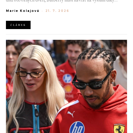
generaci Z a Evropská unie udělila rekordní pokutu platformě
Marie Kolajová
-
21. 7. 2026
AliExpress.
ČLÁNEK