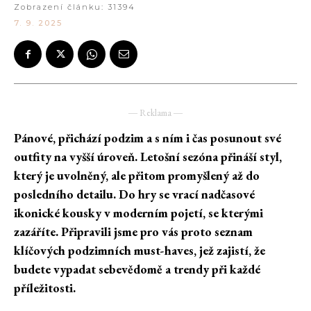
Zobrazení článku:
31394
7. 9. 2025
― Reklama ―
Pánové, přichází podzim a s ním i čas posunout své
outfity na vyšší úroveň. Letošní sezóna přináší styl,
který je uvolněný, ale přitom promyšlený až do
posledního detailu. Do hry se vrací nadčasové
ikonické kousky v moderním pojetí, se kterými
zazáříte. Připravili jsme pro vás proto seznam
klíčových podzimních must-haves, jež zajistí, že
budete vypadat sebevědomě a trendy při každé
příležitosti.