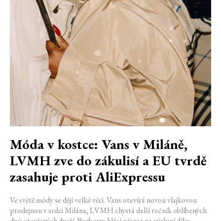
Móda v kostce: Vans v Miláně,
LVMH zve do zákulisí a EU tvrdě
zasahuje proti AliExpressu
Ve světě módy se dějí velké věci. Vans otevírá novou vlajkovou
prodejnou v srdci Milána, LVMH chystá další ročník oblíbených
dnů otevřených dveří, Burberry hlásí návrat na výsluní díky