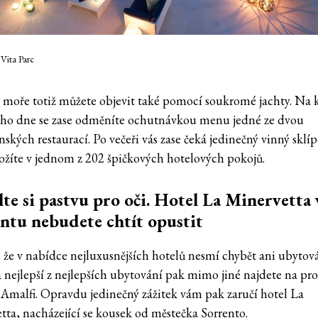
 Vita Parc
é moře totiž můžete objevit také pomocí soukromé jachty. Na 
ho dne se zase odměníte ochutnávkou menu jedné ze dvou
ských restaurací. Po večeři vás zase čeká jedinečný vinný sklíp
ložíte v jednom z 202 špičkových hotelových pokojů.
te si pastvu pro oči. Hotel La Minervetta 
ntu nebudete chtít opustit
é, že v nabídce nejluxusnějších hotelů nesmí chybět ani ubytov
Ta nejlepší z nejlepších ubytování pak mimo jiné najdete na pr
 Amalfi. Opravdu jedinečný zážitek vám pak zaručí hotel La
tta, nacházející se kousek od městečka Sorrento.