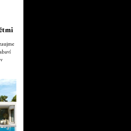
dětmi
 zaujme
zabaví
 v