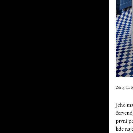
Zdroj: La 
Jeho maj
červené
první p
kde najd