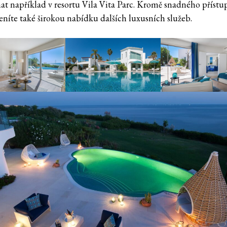
at například v resortu Vila Vita Parc. Kromě snadného přístu
eníte také širokou nabídku dalších luxusních služeb.