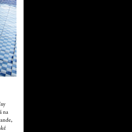
íny
á na
rande,
ské