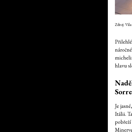
Zdroj: Vila
Přilehl
náročné
michelin
hlavu s
Naděl
Sorre
Je jasn
Itálii. 
pobřeží
Minerve