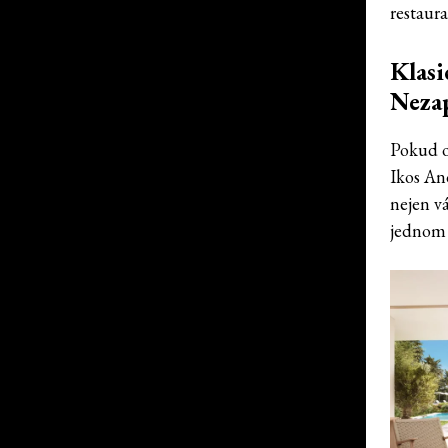
restaura
Klasi
Nezap
Pokud ov
Ikos And
nejen vá
jednom 