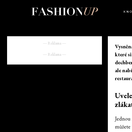
KN
― Reklama ―
Vysněná
které s
― Reklama ―
dechber
ale nab
restaur
Uvele
zláka
Jednou 
můžete 