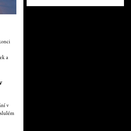
konci
ek a
v
ání v
oslulém