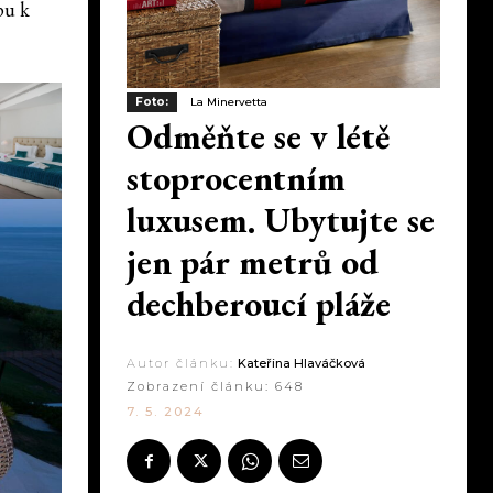
pu k
Foto:
La Minervetta
Odměňte se v létě
stoprocentním
luxusem. Ubytujte se
jen pár metrů od
dechberoucí pláže
Autor článku:
Kateřina Hlaváčková
Zobrazení článku:
648
7. 5. 2024