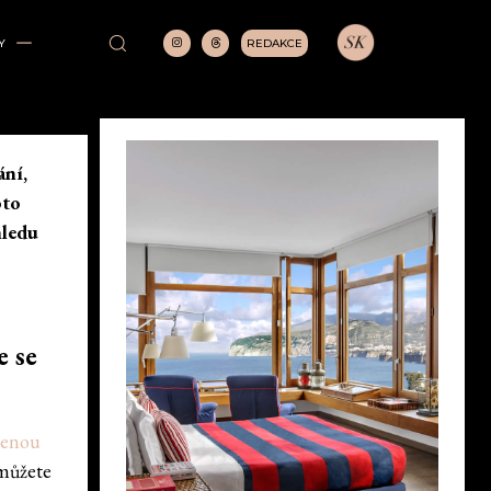
REDAKCE
Y
ání,
oto
hledu
e se
lenou
 můžete