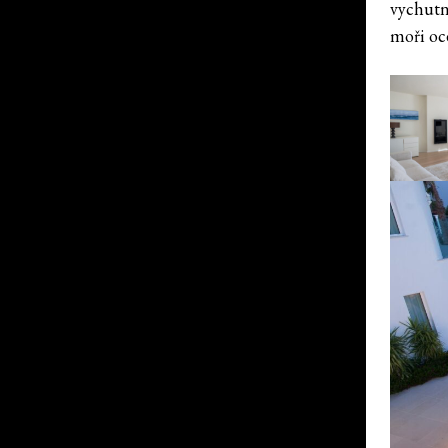
vychutn
moři oc