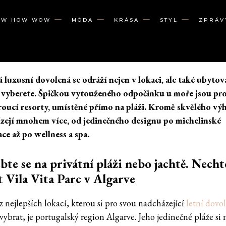
OW HOW WOW
MÓDA
KRÁSA
STYL
ZPRÁV
 luxusní dovolená se odráží nejen v lokaci, ale také ubytov
i vyberete. Špičkou vytouženého odpočinku u moře jsou pr
oucí resorty, umístěné přímo na pláži. Kromě skvělého vý
ízejí mnohem více, od jedinečného designu po michelinské
ace až po wellness a spa.
bte se na privátní pláži nebo jachtě. Necht
t Vila Vita Parc v Algarve
z nejlepších lokací, kterou si pro svou nadcházející
letní dovo
vybrat, je portugalský region Algarve. Jeho jedinečné pláže si