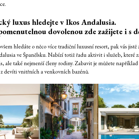
ce.
cký luxus hledejte v Ikos Andalusia.
omenutelnou dovolenou zde zažijete i s 
šem hledáte o něco více tradiční luxusní resort, pak vás jistě
alusia ve Španělsku. Nabízí totiž řadu aktivit i služeb, které 
s, ale také nejmenší členy rodiny. Zabavit je můžete například
z devíti vnitřních a venkovních bazénů.