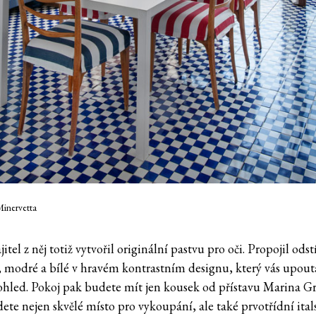
Minervetta
itel z něj totiž vytvořil originální pastvu pro oči. Propojil odst
, modré a bílé v hravém kontrastním designu, který vás upout
ohled. Pokoj pak budete mít jen kousek od přístavu Marina G
ete nejen skvělé místo pro vykoupání, ale také prvotřídní ital