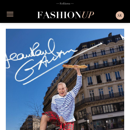
― Reklama ―