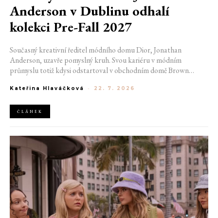
Anderson v Dublinu odhalí
kolekci Pre-Fall 2027
Současný kreativní ředitel módního domu Dior, Jonathan
Anderson, uzavře pomyslný kruh. Svou kariéru v módním
průmyslu totiž kdysi odstartoval v obchodním domě Brown
Thomas v Dublinu. Nyní se do hlavního města Irska navrátí v čele
Kateřina Hlaváčková
-
22. 7. 2026
jedné z největších luxusních značek světa. V prosinci totiž v
prostorách ikonické Trinity College odhalí očekávanou řadu Pre-
Fall 2027.
ČLÁNEK