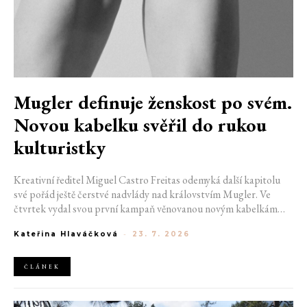
Mugler definuje ženskost po svém.
Novou kabelku svěřil do rukou
kulturistky
Kreativní ředitel Miguel Castro Freitas odemyká další kapitolu
své pořád ještě čerstvé nadvlády nad královstvím Mugler. Ve
čtvrtek vydal svou první kampaň věnovanou novým kabelkám
Aurora a Lua. Její vizuál hovoří přesně tím jazykem, s nímž návrhář
Kateřina Hlaváčková
-
23. 7. 2026
do módního domu dorazil. Umně mísí výrazy minulosti a dávných
kořenů, zatímco definuje moderní, silnou podobu ženskosti.
ČLÁNEK