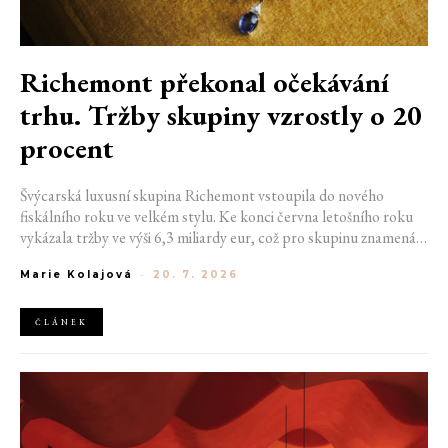
Richemont překonal očekávání
trhu. Tržby skupiny vzrostly o 20
procent
Švýcarská luxusní skupina Richemont vstoupila do nového
fiskálního roku ve velkém stylu. Ke konci června letošního roku
vykázala tržby ve výši 6,3 miliardy eur, což pro skupinu znamená
meziroční růst o 20 %. Tento úspěch ukazuje, že poptávka po
Marie Kolajová
-
20. 7. 2026
luxusním zůstává i přes přetrvávající ekonomickou nejistotu
mimořádně silná
ČLÁNEK