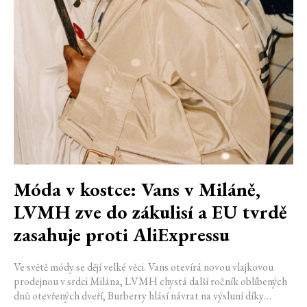
Móda v kostce: Vans v Miláně,
LVMH zve do zákulisí a EU tvrdě
zasahuje proti AliExpressu
Ve světě módy se dějí velké věci. Vans otevírá novou vlajkovou
prodejnou v srdci Milána, LVMH chystá další ročník oblíbených
dnů otevřených dveří, Burberry hlásí návrat na výsluní díky