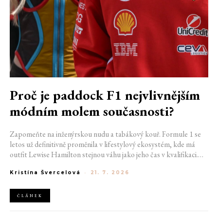
Proč je paddock F1 nejvlivnějším
módním molem současnosti?
Zapomeňte na inženýrskou nudu a tabákový kouř. Formule 1 se
letos už definitivně proměnila v lifestylový ekosystém, kde má
outfit Lewise Hamilton stejnou váhu jako jeho čas v kvalifikaci.
Díky miliardovému spojení s luxusním gigantem LVMH, vlivu
Kristína Švercelová
-
21. 7. 2026
nové generace influencerů a fenoménu manželek a partnerek
závodníků (WAGs) už F1 neprodává jen vteřiny napětí na startu,
ale příslušnost k nejrychlejší fashion komunitě světa. Jak se z
ČLÁNEK
"Racing Core" stala uniforma ulice a proč nás drama v paddocku
baví často i víc než samotné závody?