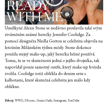
Umělkyně Alexis Stone se nedávno proslavila také svým
ztvárněním známé herečky Jennifer Coolidge. Za
pomocí designéra Neilla Gorton se celebrita objevila na
letošním Milánském týdnu módy. Stone dokonce
použila stejný make-up, jaký herečka běžně používá.
Tomu, že se ve skutečnosti jedná o jejího dvojníka, tak
napovídal pouze samotný outfit, který make-up hvězda
zvolila. Coolidge totiž oblékla do denim setu s
kalhotami, které skutečná celebrita jen málo kdy
oblékne.
Zdroj:
WWD, DScene, Grazia Daily, Instagram, YouTube