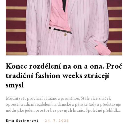
Konec rozdělení na on a ona. Proč
tradiční fashion weeks ztrácejí
smysl
Módní svět prochází výraznou proměnou. Stále více značek
opouští tradiční rozdělení na dámské a pánské řady a představuje
módu jako jeden prostor bez pevných hranic. Společné přehlídky,
propojené kolekce a rostoucí důraz na udržitelnost naznačují, že
Ema Steinerová
-
24. 7. 2026
klasické týdny módy mohou brzy vypadat úplně jinak.