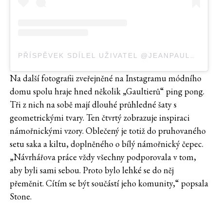
PŘÍSPĚVEK SDÍLEL UŽIVATEL @JEANPAULGAULTIER
Na další fotografii zveřejněné na Instagramu módního
domu spolu hraje hned několik „Gaultierů“ ping pong.
Tři z nich na sobě mají dlouhé průhledné šaty s
geometrickými tvary. Ten čtvrtý zobrazuje inspiraci
námořnickými vzory. Oblečený je totiž do pruhovaného
setu saka a kiltu, doplněného o bílý námořnický čepec.
„Návrhářova práce vždy všechny podporovala v tom,
aby byli sami sebou. Proto bylo lehké se do něj
přeměnit. Cítím se být součástí jeho komunity,“ popsala
Stone.