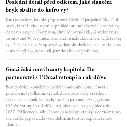
Poslední detail před odletem. Jaké sluneční
brýle sbalíte do kufru vy?
Kufr je sbalený, letenky připravené. Chybí už jen jediné. Sluneční
brýle, které budou stejně nepřehlédnutelné jako vaše letní zážitky.
Ať už vás zaujme vínový rám, žlutě tónovaná skla, či oválné tvary
inspirované 90. lety, mezi rozmanitou nabídkou si jistě najdete svůj
vysněný pár. Protože správně zvolený doplněk není jen praktickou
součástí výbavy, ale detail, jenž dotáhne celý váš look.
Gucci čeká nová beauty kapitola. Do
partnerství s L’Oréal vstoupí o rok dříve
Beauty divize ikonického italského módního domu Gucci je
připravena vyšplhat na vrchol. Zástupci značky začátkem
července oznámili, že do chystaného partnerství s gigantem
L'Oréal vstoupí o rok dříve, než plánovali, tedy v půlce roku
2027. Od licence si slibují obnovu nabídky, která je sice známá pro
své parfémy, postrádá však hlubší, instantně rozpoznatelnou
identitu.