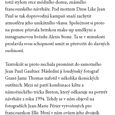
totiž stylem otce módního domu, známého
francouzského návrháře. Pod mottem Dress Like Jean
Paul se tak doprovodná kampaň snaží zachytit
atmosféru jeho unikátního vkusu. Společnost si proto
na pomoc přizvala britskou make-up umělkyni a
instagramovou hvězdu Alexis Stone. Ta se v minulosti
proslavila svou schopností umět se přetvořit do slavných
osobností.
Tentokrát se proto nechala proměnit do samotného
Jean Paul Gaultier. Následně ji londýnský fotograf
Grant-Jame Thomas nafotil v několika ikonických
outfitech. Mezi ně patří kombinace kiltu a
námořnického trička Breton, který odkazuje na portrét
návrháře z roku 1994. Tehdy se v něm objevil na
fotografiích Jean-Marie Périer vytvořených pro
francouzskou Elle. Nyní v něm ovšem jeho dvojník