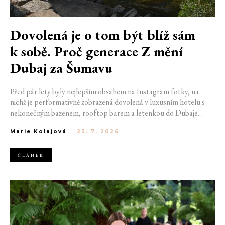
Dovolená je o tom být blíž sám
k sobě. Proč generace Z mění
Dubaj za Šumavu
Před pár lety byly nejlepším obsahem na Instagram fotky, na
nichž je performativně zobrazená dovolená v luxusním hotelu s
nekonečným bazénem, rooftop barem a letenkou do Dubaje.
Dnes sociální sítě zaplavují úplně jiné obrázky. Chata v Jizerských
Marie Kolajová
-
23. 7. 2026
horách. Ranní koupání v lomu. Výlet vlakem na Šumavu.
Nejlepším odpočinkem je jednoduše posedět s kamarády u ohně.
ČLÁNEK