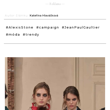
― Reklama ―
Autor článku:
Kateřina Hlaváčková
#AlexisStone
#campaign
#JeanPaulGaultier
#móda
#trendy