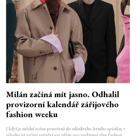
Milán začíná mít jasno. Odhalil
provizorní kalendář zářijového
fashion weeku
I když je módní scéna ponořená do zdánlivého letního spánku, v
zákulisí už začíná spřádat své plány pro podzimní vlnu fashion