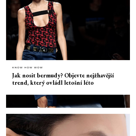
KNOW HOW WOW
Jak nosit bermudy? Objevte nejžhavější
trend, který ovládl letošní léto