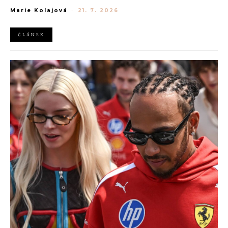
generaci Z a Evropská unie udělila rekordní pokutu platformě
Marie Kolajová
-
21. 7. 2026
AliExpress.
ČLÁNEK