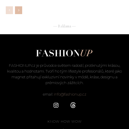
― Reklama ―
FASHIONUP.cz je průvodce světem radostí, protknutými krásou,
kvalitou a hodnotami. Tvoří ho tým lifestyle profesionálů, které jako
magnet přitahují exkluzivní novinky v módě, kráse, designu a
prémiových zážitcích.
email:
info@fashionup.cz
KNOW HOW WOW