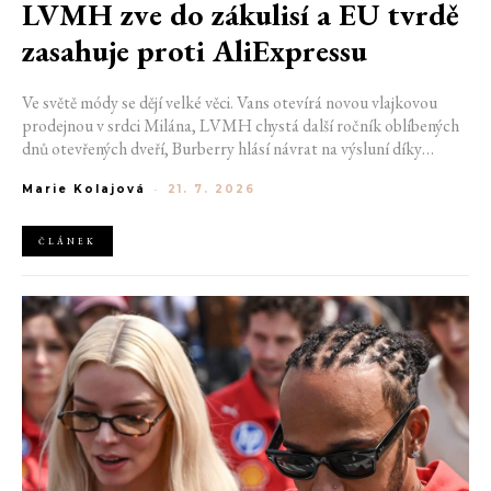
LVMH zve do zákulisí a EU tvrdě
zasahuje proti AliExpressu
Ve světě módy se dějí velké věci. Vans otevírá novou vlajkovou
prodejnou v srdci Milána, LVMH chystá další ročník oblíbených
dnů otevřených dveří, Burberry hlásí návrat na výsluní díky
generaci Z a Evropská unie udělila rekordní pokutu platformě
Marie Kolajová
-
21. 7. 2026
AliExpress.
ČLÁNEK