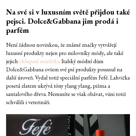
Na své si v luxusním světě přijdou také
pejsci. Dolce&Gabbana jim prodá i
parfém
Není žádnou novinkou, že známé značky vytvářejí
luxusní produkty nejen pro milovníky módy, ale také
jejich
chlupaté mazlíčky
. Italský módní dům
Dolce&Gabbana ovšem své psí produkty posunul na
další úroveň. Vydal totiž speciální parfém Fefé. Lahvička
posetá zlatem ukrývá tóny ylang ylang, pižma a
santalového dřeva. Nemusíte se však obávat, vůni totiž
schválili i veterináři.