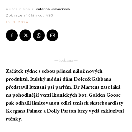
Autor článku:
Kateřina Hlaváčková
Zobrazení článku:
490
13. 8. 2024
― Reklama ―
Začátek týdne s sebou přinesl nálož nových
produktů. Italský módní dům Dolce&Gabbana
představil luxusní psí parfém. Dr Martens zase láká
na pohodlnější verzi ikonických bot. Golden Goose
pak odhalil limitovanou edici tenisek skateboardisty
Keegana Palmer a Dolly Parton brzy vydá exkluzivní
rtěnky.