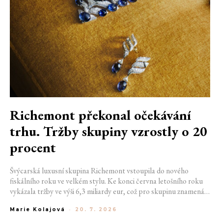
Richemont překonal očekávání
trhu. Tržby skupiny vzrostly o 20
procent
Švýcarská luxusní skupina Richemont vstoupila do nového
fiskálního roku ve velkém stylu. Ke konci června letošního roku
vykázala tržby ve výši 6,3 miliardy eur, což pro skupinu znamená
meziroční růst o 20 %. Tento úspěch ukazuje, že poptávka po
Marie Kolajová
-
20. 7. 2026
luxusním zůstává i přes přetrvávající ekonomickou nejistotu