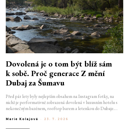
Dovolená je o tom být blíž sám
k sobě. Proč generace Z mění
Dubaj za Šumavu
Před pár lety byly nejlepším obsahem na Instagram fotky, na
nichž je performativně zobrazená dovolená v luxusním hotelu s
nekonečným bazénem, rooftop barem a letenkou do Dubaje.
Dnes sociální sítě zaplavují úplně jiné obrázky. Chata v Jizerských
Marie Kolajová
-
23. 7. 2026
horách. Ranní koupání v lomu. Výlet vlakem na Šumavu.
Nejlepším odpočinkem je jednoduše posedět s kamarády u ohně.