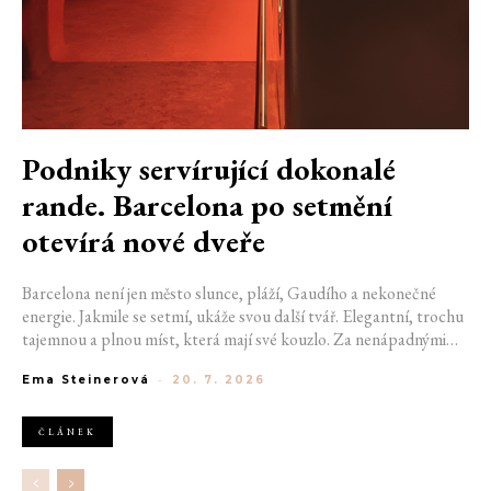
Podniky servírující dokonalé
rande. Barcelona po setmění
otevírá nové dveře
Barcelona není jen město slunce, pláží, Gaudího a nekonečné
energie. Jakmile se setmí, ukáže svou další tvář. Elegantní, trochu
tajemnou a plnou míst, která mají své kouzlo. Za nenápadnými
dveřmi se ukrývají bary, kde se míchají výjimečné koktejly a hraje
Ema Steinerová
-
20. 7. 2026
správná hudba. Pokud hledáte místo na rande, na které budete
oba ještě dlouho vzpomínat, právě ulice španělské metropole vám
mohou pomoct začít psát váš výjimečný příběh. Pokud jste si ještě
ČLÁNEK
nevybrali, kam vyrazit se svou drahou polovičkou, nastává
nejvyšší čas vybrat ten pravý podnik.