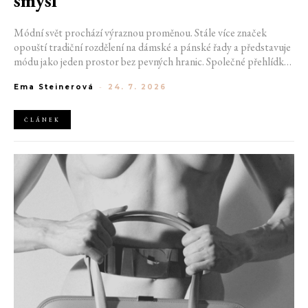
Módní svět prochází výraznou proměnou. Stále více značek
opouští tradiční rozdělení na dámské a pánské řady a představuje
módu jako jeden prostor bez pevných hranic. Společné přehlídky,
propojené kolekce a rostoucí důraz na udržitelnost naznačují, že
Ema Steinerová
-
24. 7. 2026
klasické týdny módy mohou brzy vypadat úplně jinak.
ČLÁNEK