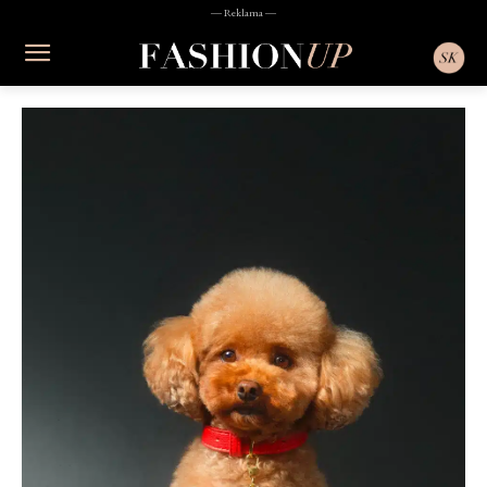
― Reklama ―