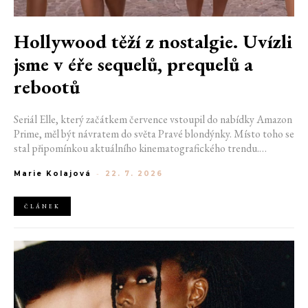
Hollywood těží z nostalgie. Uvízli
jsme v éře sequelů, prequelů a
rebootů
Seriál Elle, který začátkem července vstoupil do nabídky Amazon
Prime, měl být návratem do světa Pravé blondýnky. Místo toho se
stal připomínkou aktuálního kinematografického trendu.
Hollywoodská produkce se dnes točí v nekonečném kruhu.
Marie Kolajová
-
22. 7. 2026
Prequely, sequely, spin-offy i rebooty zaplnily kina i streamovací
platformy natolik, že se originální příběhy stávají pouhou
vzácností. Proč se filmový průmysl tak moc bojí nových nápadů?
ČLÁNEK
A můžeme si za to sami?