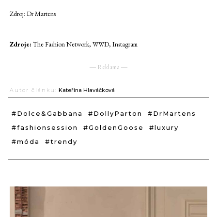
Zdroj: Dr Martens
Zdroje:
The Fashion Network, WWD, Instagram
― Reklama ―
Autor článku:
Kateřina Hlaváčková
#Dolce&Gabbana
#DollyParton
#DrMartens
#fashionsession
#GoldenGoose
#luxury
#móda
#trendy