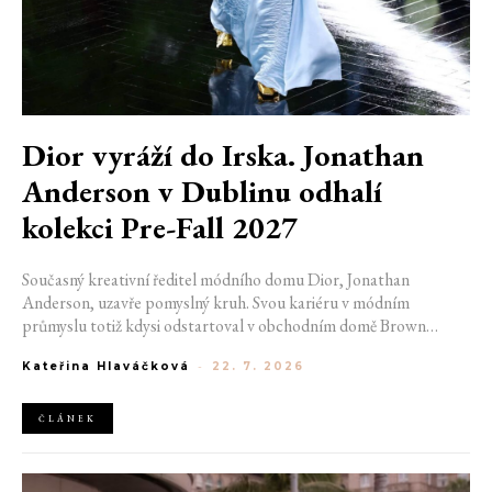
Dior vyráží do Irska. Jonathan
Anderson v Dublinu odhalí
kolekci Pre-Fall 2027
Současný kreativní ředitel módního domu Dior, Jonathan
Anderson, uzavře pomyslný kruh. Svou kariéru v módním
průmyslu totiž kdysi odstartoval v obchodním domě Brown
Thomas v Dublinu. Nyní se do hlavního města Irska navrátí v čele
Kateřina Hlaváčková
-
22. 7. 2026
jedné z největších luxusních značek světa. V prosinci totiž v
prostorách ikonické Trinity College odhalí očekávanou řadu Pre-
Fall 2027.
ČLÁNEK