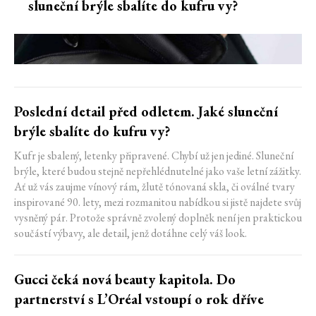
sluneční brýle sbalíte do kufru vy?
Poslední detail před odletem. Jaké sluneční
brýle sbalíte do kufru vy?
Kufr je sbalený, letenky připravené. Chybí už jen jediné. Sluneční
brýle, které budou stejně nepřehlédnutelné jako vaše letní zážitky.
Ať už vás zaujme vínový rám, žlutě tónovaná skla, či oválné tvary
inspirované 90. lety, mezi rozmanitou nabídkou si jistě najdete svůj
vysněný pár. Protože správně zvolený doplněk není jen praktickou
součástí výbavy, ale detail, jenž dotáhne celý váš look.
Gucci čeká nová beauty kapitola. Do
partnerství s L’Oréal vstoupí o rok dříve