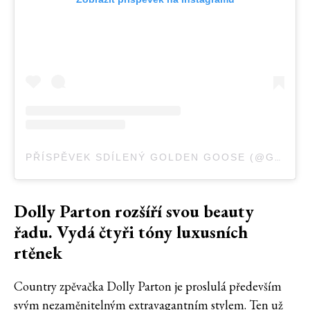
PŘÍSPĚVEK SDÍLENÝ GOLDEN GOOSE (@GOLDENGOOSE)
Dolly Parton rozšíří svou beauty
řadu. Vydá čtyři tóny luxusních
rtěnek
Country zpěvačka Dolly Parton je proslulá především
svým nezaměnitelným extravagantním stylem. Ten už