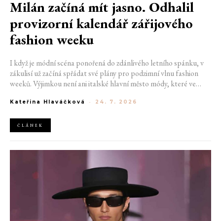
Milán začíná mít jasno. Odhalil
provizorní kalendář zářijového
fashion weeku
I když je módní scéna ponořená do zdánlivého letního spánku, v
zákulisí už začíná spřádat své plány pro podzimní vlnu fashion
weeků. Výjimkou není ani italské hlavní město módy, které ve
čtvrtek odhalilo provizorní kalendář chystaných show. Milán od
Kateřina Hlaváčková
-
24. 7. 2026
22. do 28. září přivítá tradiční jména, pozornost však zaměří
především na debut nových kreativních ředitelů značky
Moschino.
ČLÁNEK