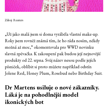
Zdroj: Reuters
„Už jako malá jsem si doma vyráběla vlastní make-up.
Roky jsem rovněž známá tím, že ho ráda nosím, někdy
možná až moc,“ okomentovala pro WWD novinku
slavná zpěvačka. K zakoupení pak budou její nejnovější
produkty od 22. srpna. Svůj název nesou podle jejích
písniček, oblíbit si proto můžete například odstín
Jolene Red, Honey Plum, Rosebud nebo Birthday Suit.
Dr Martens usiluje o nové zákazníky.
Láká je na pohodlnější model
ikonických bot