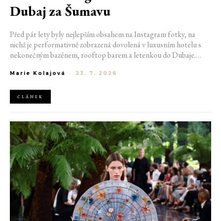
Dubaj za Šumavu
Před pár lety byly nejlepším obsahem na Instagram fotky, na
nichž je performativně zobrazená dovolená v luxusním hotelu s
nekonečným bazénem, rooftop barem a letenkou do Dubaje.
Dnes sociální sítě zaplavují úplně jiné obrázky. Chata v Jizerských
Marie Kolajová
-
23. 7. 2026
horách. Ranní koupání v lomu. Výlet vlakem na Šumavu.
Nejlepším odpočinkem je jednoduše posedět s kamarády u ohně.
ČLÁNEK