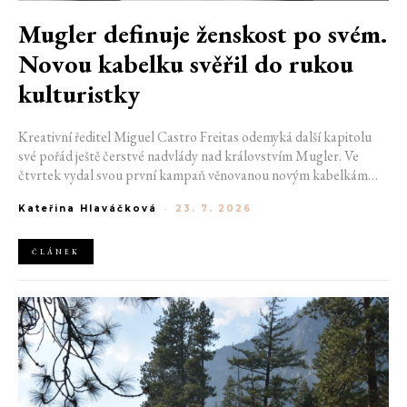
Mugler definuje ženskost po svém.
Novou kabelku svěřil do rukou
kulturistky
Kreativní ředitel Miguel Castro Freitas odemyká další kapitolu
své pořád ještě čerstvé nadvlády nad královstvím Mugler. Ve
čtvrtek vydal svou první kampaň věnovanou novým kabelkám
Aurora a Lua. Její vizuál hovoří přesně tím jazykem, s nímž návrhář
Kateřina Hlaváčková
-
23. 7. 2026
do módního domu dorazil. Umně mísí výrazy minulosti a dávných
kořenů, zatímco definuje moderní, silnou podobu ženskosti.
ČLÁNEK