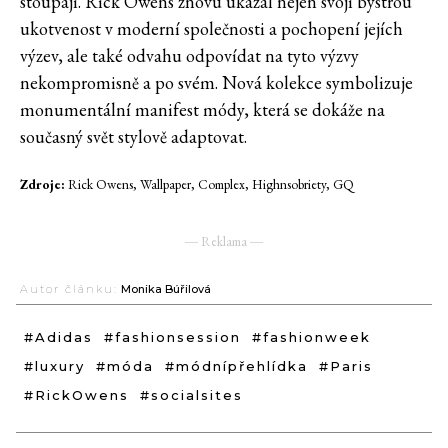
stoupají. Rick Owens znovu ukázal nejen svoji bystrou
ukotvenost v moderní společnosti a pochopení jejích
výzev, ale také odvahu odpovídat na tyto výzvy
nekompromisně a po svém. Nová kolekce symbolizuje
monumentální manifest módy, která se dokáže na
současný svět stylově adaptovat.
Zdroje:
Rick Owens, Wallpaper, Complex, Highnsobriety, GQ
― Reklama ―
Autor článku:
Monika Búřilová
#Adidas
#fashionsession
#fashionweek
#luxury
#móda
#módnípřehlídka
#Paris
#RickOwens
#socialsites