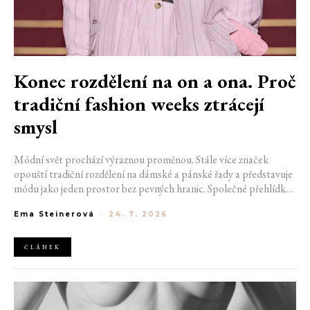
Konec rozdělení na on a ona. Proč
tradiční fashion weeks ztrácejí
smysl
Módní svět prochází výraznou proměnou. Stále více značek
opouští tradiční rozdělení na dámské a pánské řady a představuje
módu jako jeden prostor bez pevných hranic. Společné přehlídky,
propojené kolekce a rostoucí důraz na udržitelnost naznačují, že
Ema Steinerová
-
24. 7. 2026
klasické týdny módy mohou brzy vypadat úplně jinak.
ČLÁNEK