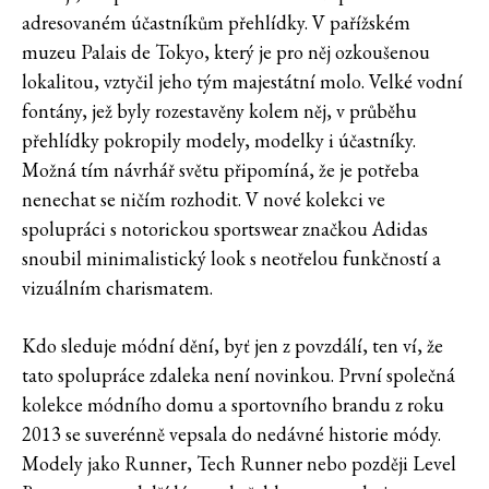
adresovaném účastníkům přehlídky. V pařížském
muzeu Palais de Tokyo, který je pro něj ozkoušenou
lokalitou, vztyčil jeho tým majestátní molo. Velké vodní
fontány, jež byly rozestavěny kolem něj, v průběhu
přehlídky pokropily modely, modelky i účastníky.
Možná tím návrhář světu připomíná, že je potřeba
nenechat se ničím rozhodit. V nové kolekci ve
spolupráci s notorickou sportswear značkou Adidas
snoubil minimalistický look s neotřelou funkčností a
vizuálním charismatem.
Kdo sleduje módní dění, byť jen z povzdálí, ten ví, že
tato spolupráce zdaleka není novinkou. První společná
kolekce módního domu a sportovního brandu z roku
2013 se suverénně vepsala do nedávné historie módy.
Modely jako Runner, Tech Runner nebo později Level