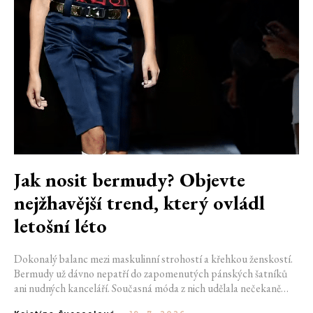
Jak nosit bermudy? Objevte
nejžhavější trend, který ovládl
letošní léto
Dokonalý balanc mezi maskulinní strohostí a křehkou ženskostí.
Bermudy už dávno nepatří do zapomenutých pánských šatníků
ani nudných kanceláří. Současná móda z nich udělala nečekaně
sexy záležitost, která si mistrovsky pohrává s proporcemi a posílá