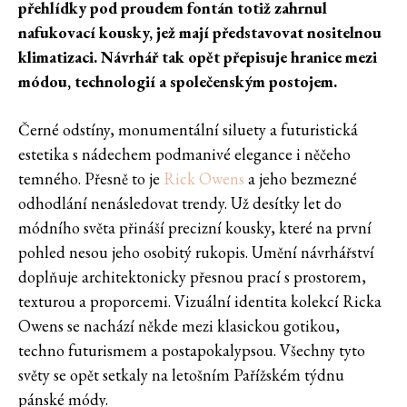
přehlídky pod proudem fontán totiž zahrnul
nafukovací kousky, jež mají představovat nositelnou
klimatizaci. Návrhář tak opět přepisuje hranice mezi
módou, technologií a společenským postojem.
Černé odstíny, monumentální siluety a futuristická
estetika s nádechem podmanivé elegance i něčeho
temného. Přesně to je
Rick Owens
a jeho bezmezné
odhodlání nenásledovat trendy. Už desítky let do
módního světa přináší precizní kousky, které na první
pohled nesou jeho osobitý rukopis. Umění návrhářství
doplňuje architektonicky přesnou prací s prostorem,
texturou a proporcemi. Vizuální identita kolekcí Ricka
Owens se nachází někde mezi klasickou gotikou,
techno futurismem a postapokalypsou. Všechny tyto
světy se opět setkaly na letošním Pařížském týdnu
pánské módy.