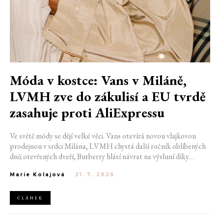
Móda v kostce: Vans v Miláně,
LVMH zve do zákulisí a EU tvrdě
zasahuje proti AliExpressu
Ve světě módy se dějí velké věci. Vans otevírá novou vlajkovou
prodejnou v srdci Milána, LVMH chystá další ročník oblíbených
dnů otevřených dveří, Burberry hlásí návrat na výsluní díky
generaci Z a Evropská unie udělila rekordní pokutu platformě
Marie Kolajová
-
21. 7. 2026
AliExpress.
ČLÁNEK