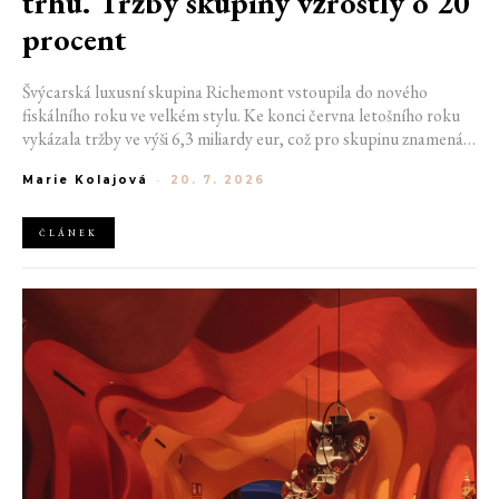
trhu. Tržby skupiny vzrostly o 20
procent
Švýcarská luxusní skupina Richemont vstoupila do nového
fiskálního roku ve velkém stylu. Ke konci června letošního roku
vykázala tržby ve výši 6,3 miliardy eur, což pro skupinu znamená
meziroční růst o 20 %. Tento úspěch ukazuje, že poptávka po
Marie Kolajová
-
20. 7. 2026
luxusním zůstává i přes přetrvávající ekonomickou nejistotu
mimořádně silná
ČLÁNEK