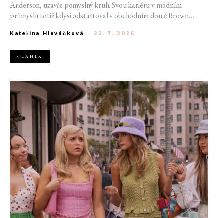
Anderson, uzavře pomyslný kruh. Svou kariéru v módním
průmyslu totiž kdysi odstartoval v obchodním domě Brown
Thomas v Dublinu. Nyní se do hlavního města Irska navrátí v čele
Kateřina Hlaváčková
-
22. 7. 2026
jedné z největších luxusních značek světa. V prosinci totiž v
prostorách ikonické Trinity College odhalí očekávanou řadu Pre-
Fall 2027.
ČLÁNEK