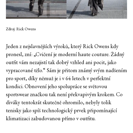
Zdroj: Rick Owens
Jeden z nejslavnějších výroků, který Rick Owens kdy
pronesl, zní: „Cvičení je moderní haute couture. Žádný
outfit vám nezajistí tak dobrý vzhled ani pocit, jako
vypracované tělo.“ Sám je přitom známý svým nadšením
pro sport, díky němuž je i v 64 letech v perfektní
kondici. Obnovení jeho spolupráce se světovou
sportswear značkou tak není překvapivým krokem. Co
diváky tentokrát skutečně ohromilo, nebyly tolik
tenisky jako spíš technologický prvek připomínající
klimatizaci zabudovanou přímo v outfitu.