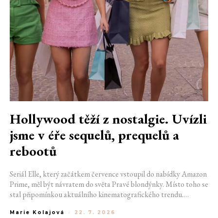
Hollywood těží z nostalgie. Uvízli
jsme v éře sequelů, prequelů a
rebootů
Seriál Elle, který začátkem července vstoupil do nabídky Amazon
Prime, měl být návratem do světa Pravé blondýnky. Místo toho se
stal připomínkou aktuálního kinematografického trendu.
Hollywoodská produkce se dnes točí v nekonečném kruhu.
Marie Kolajová
-
22. 7. 2026
Prequely, sequely, spin-offy i rebooty zaplnily kina i streamovací