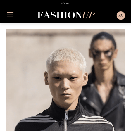
― Reklama ―