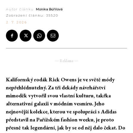
Autor článku:
Monika Búřilová
Zobrazení článku:
35520
2. 7. 2026
― Reklama ―
Kalifornský rodák Rick Owens je ve světě módy
nepřehlédnutelný. Za tři dekády návrhářství
mimoděk vytvořil svou vlastní kulturu, takřka
alternativní galaxii v módním vesmíru. Jeho
nejnovější kolekce, kterou ve spolupráci s Adidas
představil na Pařížském fashion weeku, je proto
přesně tak legendární, jak by se od
něj dalo čekat. Do