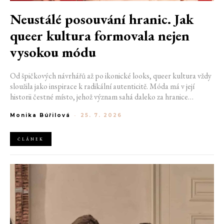
Neustálé posouvání hranic. Jak
queer kultura formovala nejen
vysokou módu
Od špičkových návrhářů až po ikonické looks, queer kultura vždy
sloužila jako inspirace k radikální autenticitě. Móda má v její
historii čestné místo, jehož význam sahá daleko za hranice
estetiky. V dobách, kdy být otevřeně queer znamenalo vystavit se
Monika Búřilová
-
25. 7. 2026
postihům a nebezpečí, fungovalo právě oblečení jako tichý jazyk.
Díky šátku, broži nebo náušnici queer lidé rozpoznali jeden
druhého a díky velkolepé ballroom scéně měli i lidé na okraji
ČLÁNEK
společnosti prostor zářit na molech. Jak se queer kultura
propsala do módního světa, který známe dnes?