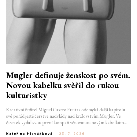
Mugler definuje ženskost po svém.
Novou kabelku svěřil do rukou
kulturistky
Kreativní ředitel Miguel Castro Freitas odemyká další kapitolu
své pořád ještě čerstvé nadvlády nad královstvím Mugler. Ve
čtvrtek vydal svou první kampaň věnovanou novým kabelkám
Aurora a Lua. Její vizuál hovoří přesně tím jazykem, s nímž návrhář
Kateřina Hlaváčková
-
23. 7. 2026
do módního domu dorazil. Umně mísí výrazy minulosti a dávných