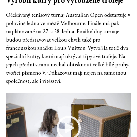
Vyrobil kufry pro vytoužené trofeje
Očekávaný tenisový turnaj Australian Open odstartuje v
polovině ledna ve městě Melbourne. Finále má pak
naplánované na 27. a 28. ledna. Finální dny turnaje
budou představovat velkou chvíli také pro
francouzskou značku Louis Vuitton. Vytvořila totiž dva
speciální kufry, které mají ukrývat třpytivé trofeje. Na
jejich přední stranu nechal obtisknout velké bílé pruhy,
tvořící písmeno V. Odkazovat mají nejen na samotnou
společnost, ale i vítězství.