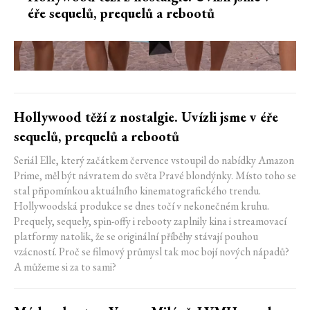
éře sequelů, prequelů a rebootů
Hollywood těží z nostalgie. Uvízli jsme v éře
sequelů, prequelů a rebootů
Seriál Elle, který začátkem července vstoupil do nabídky Amazon
Prime, měl být návratem do světa Pravé blondýnky. Místo toho se
stal připomínkou aktuálního kinematografického trendu.
Hollywoodská produkce se dnes točí v nekonečném kruhu.
Prequely, sequely, spin-offy i rebooty zaplnily kina i streamovací
platformy natolik, že se originální příběhy stávají pouhou
vzácností. Proč se filmový průmysl tak moc bojí nových nápadů?
A můžeme si za to sami?