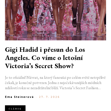
Gigi Hadid i přesun do Los
Angeles. Co víme o letošní
Victoria’s Secret Show?
Je to oficiální! Návrat, na který fanoušci po celém světě netrpělivě
čekali, je konečně potvrzen. Jedna z nejočekávanějších módních
událostí roku se nezadržitelně blíží. Victoria’s Secret Fashion
Show 2026 začíná odhalovat své první velké novinky. Pořadatelé
Ema Steinerová
-
27. 7. 2026
už potvrdili místo konání i jméno první modelky, která se letos
projde po ikonickém mole.
ČLÁNEK