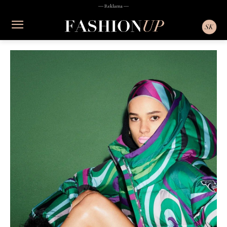
― Reklama ―