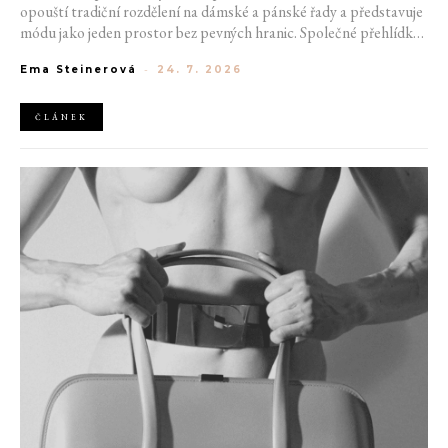
opouští tradiční rozdělení na dámské a pánské řady a představuje
módu jako jeden prostor bez pevných hranic. Společné přehlídky,
propojené kolekce a rostoucí důraz na udržitelnost naznačují, že
Ema Steinerová
-
24. 7. 2026
klasické týdny módy mohou brzy vypadat úplně jinak.
ČLÁNEK