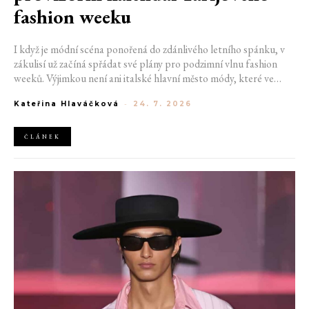
fashion weeku
I když je módní scéna ponořená do zdánlivého letního spánku, v
zákulisí už začíná spřádat své plány pro podzimní vlnu fashion
weeků. Výjimkou není ani italské hlavní město módy, které ve
čtvrtek odhalilo provizorní kalendář chystaných show. Milán od
Kateřina Hlaváčková
-
24. 7. 2026
22. do 28. září přivítá tradiční jména, pozornost však zaměří
především na debut nových kreativních ředitelů značky
Moschino.
ČLÁNEK