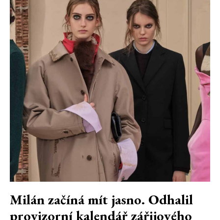
Milán začíná mít jasno. Odhalil
provizorní kalendář zářijového