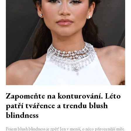
Zapomeňte na konturování. Léto
patří tvářence a trendu blush
blindness
Pojem blush blindness je zpět! Jen v menší, o něco přirozenější míře.