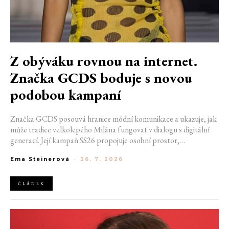
Z obýváku rovnou na internet.
Značka GCDS boduje s novou
podobou kampaní
Značka GCDS posouvá hranice módní komunikace a ukazuje, jak
může tradice velkolepého Milána fungovat v dialogu s digitální
generací. Její kampaň SS26 propojuje osobní prostor,
internetovou kulturu a hravý vizuální jazyk. Odráží způsob, jakým
Ema Steinerová
-
26. 7. 2026
dnes módu vnímáme a sdílíme. Zároveň potvrzuje schopnost
GCDS reagovat na současné kulturní trendy a vytvářet
autentické spojení mezi módou, digitálním prostředím a
ČLÁNEK
každodenním životem mladé generace.