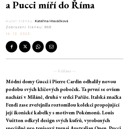
a Pucci míří do Říma
Autor článku:
Kateřina Hlaváčková
Zobrazení článku:
868
14. 12. 2023
― Reklama ―
Módní domy Gucci
i Pierre Cardin odhalily novou
podobu svých klíčových poboček. Ta první se ovšem
nachází v Miláně, druhá v srdci Paříže. Italská značka
Fendi zase zveřejnila roztomilou kolekci propojující
její ikonické kabelky s motivem Pokémonů. Louis
Vuitton odkryl design svých kufrů, vyrobených
speciálně pro tenisový turnaj Australian Open. Pucci