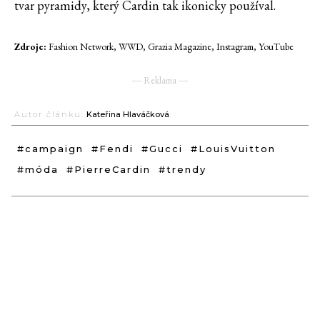
tvar pyramidy, který Cardin tak ikonicky používal.
Zdroje:
Fashion Network, WWD, Grazia Magazine, Instagram, YouTube
― Reklama ―
Autor článku:
Kateřina Hlaváčková
#campaign
#Fendi
#Gucci
#LouisVuitton
#móda
#PierreCardin
#trendy