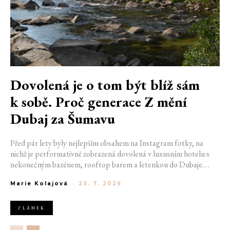
Dovolená je o tom být blíž sám
k sobě. Proč generace Z mění
Dubaj za Šumavu
Před pár lety byly nejlepším obsahem na Instagram fotky, na
nichž je performativně zobrazená dovolená v luxusním hotelu s
nekonečným bazénem, rooftop barem a letenkou do Dubaje.
Dnes sociální sítě zaplavují úplně jiné obrázky. Chata v Jizerských
Marie Kolajová
-
23. 7. 2026
horách. Ranní koupání v lomu. Výlet vlakem na Šumavu.
Nejlepším odpočinkem je jednoduše posedět s kamarády u ohně.
ČLÁNEK