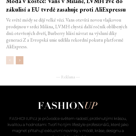
Móda v kostce: Vans v Miláně, LVMH zve do
zákulisí a EU tvrdě zasahuje proti AliExpressu
Ve světě módy se dějí velké věci. Vans otevírá novou vlajkovou
prodejnou v srdci Milána, LVMH chystá další ročník oblíbených
dnů otevřených dveří, Burberry hlásí návrat na výsluní díky
generaci Z a Evropská unie udělila rekordní pokutu platformě
AliExpress.
― Reklama ―
FASHIONUP.cz je průvodce světem radostí, protknutými krásou,
kvalitou a hodnotami. Tvoří ho tým lifestyle profesionálů, které jako
magnet přitahují exkluzivní novinky v módě, kráse, designu a