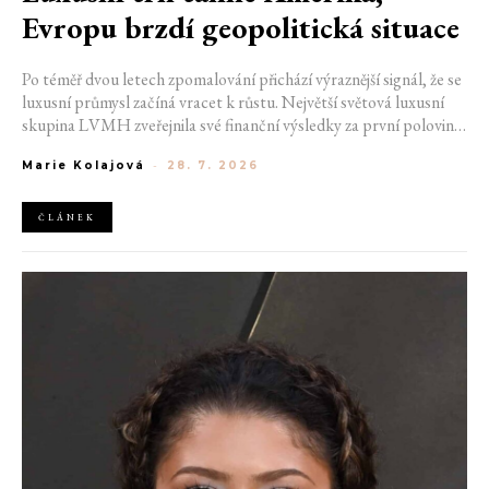
Evropu brzdí geopolitická situace
Po téměř dvou letech zpomalování přichází výraznější signál, že se
luxusní průmysl začíná vracet k růstu. Největší světová luxusní
skupina LVMH zveřejnila své finanční výsledky za první polovinu
roku 2026, které ukazují zrychlení ve druhém čtvrtletí i návrat
Marie Kolajová
-
28. 7. 2026
růstu v nejdůležitější módní divizi. Přestože společnost stále čelí
geopolitickým nejistotám i opatrnějším spotřebitelům, výsledky
naznačují, že nejhorší období by mohlo být za ní.
ČLÁNEK