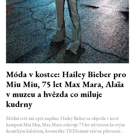
Móda v kostce: Hailey Bieber pro
Miu Miu, 75 let Max Mara, Alaïa
v muzeu a hvězda co miluje
kudrny
Módní svět má opět napilno. Hailey Bieber se objevila v nové
kampani Miu Miu, Max Mara oslavuje 75 let návratem ke svým
ikonickým kabátům, kosmetika TRESemmé sází na přirozené