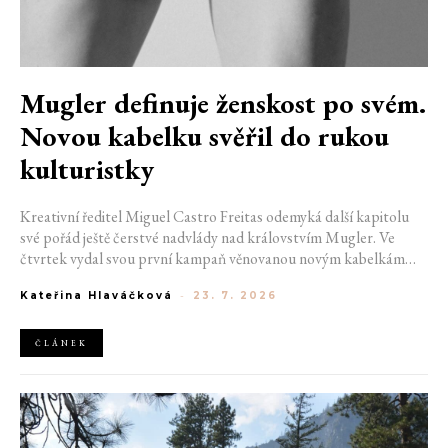
Mugler definuje ženskost po svém.
Novou kabelku svěřil do rukou
kulturistky
Kreativní ředitel Miguel Castro Freitas odemyká další kapitolu
své pořád ještě čerstvé nadvlády nad královstvím Mugler. Ve
čtvrtek vydal svou první kampaň věnovanou novým kabelkám
Aurora a Lua. Její vizuál hovoří přesně tím jazykem, s nímž návrhář
Kateřina Hlaváčková
-
23. 7. 2026
do módního domu dorazil. Umně mísí výrazy minulosti a dávných
kořenů, zatímco definuje moderní, silnou podobu ženskosti.
ČLÁNEK