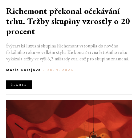
Richemont překonal očekávání
trhu. Tržby skupiny vzrostly o 20
procent
Švýcarská luxusní skupina Richemont vstoupila do nového
fiskálního roku ve velkém stylu. Ke konci června letošního roku
vykázala tržby ve výši 6,3 miliardy eur, což pro skupinu znamená
meziroční růst o 20 %. Tento úspěch ukazuje, že poptávka po
Marie Kolajová
-
20. 7. 2026
luxusním zůstává i přes přetrvávající ekonomickou nejistotu
mimořádně silná
ČLÁNEK