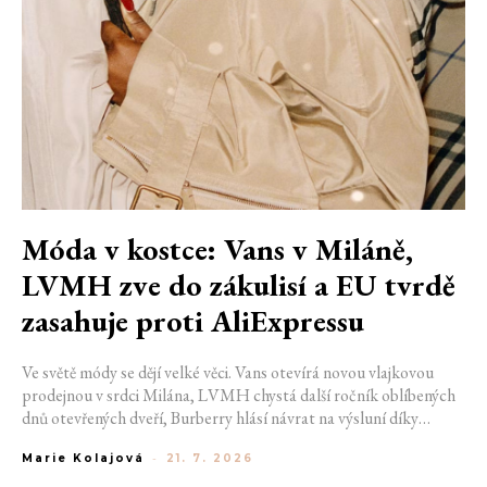
Móda v kostce: Vans v Miláně,
LVMH zve do zákulisí a EU tvrdě
zasahuje proti AliExpressu
Ve světě módy se dějí velké věci. Vans otevírá novou vlajkovou
prodejnou v srdci Milána, LVMH chystá další ročník oblíbených
dnů otevřených dveří, Burberry hlásí návrat na výsluní díky
generaci Z a Evropská unie udělila rekordní pokutu platformě
Marie Kolajová
-
21. 7. 2026
AliExpress.