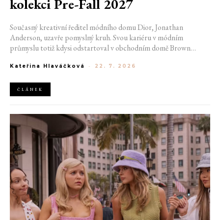
kolekci Pre-Fall 2027
Současný kreativní ředitel módního domu Dior, Jonathan
Anderson, uzavře pomyslný kruh. Svou kariéru v módním
průmyslu totiž kdysi odstartoval v obchodním domě Brown
Thomas v Dublinu. Nyní se do hlavního města Irska navrátí v čele
Kateřina Hlaváčková
-
22. 7. 2026
jedné z největších luxusních značek světa. V prosinci totiž v
prostorách ikonické Trinity College odhalí očekávanou řadu Pre-
Fall 2027.
ČLÁNEK