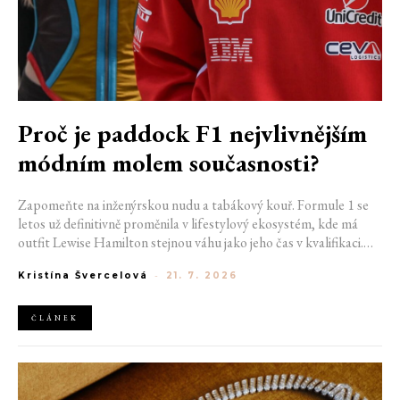
Proč je paddock F1 nejvlivnějším
módním molem současnosti?
Zapomeňte na inženýrskou nudu a tabákový kouř. Formule 1 se
letos už definitivně proměnila v lifestylový ekosystém, kde má
outfit Lewise Hamilton stejnou váhu jako jeho čas v kvalifikaci.
Díky miliardovému spojení s luxusním gigantem LVMH, vlivu
Kristína Švercelová
-
21. 7. 2026
nové generace influencerů a fenoménu manželek a partnerek
závodníků (WAGs) už F1 neprodává jen vteřiny napětí na startu,
ale příslušnost k nejrychlejší fashion komunitě světa. Jak se z
ČLÁNEK
"Racing Core" stala uniforma ulice a proč nás drama v paddocku
baví často i víc než samotné závody?