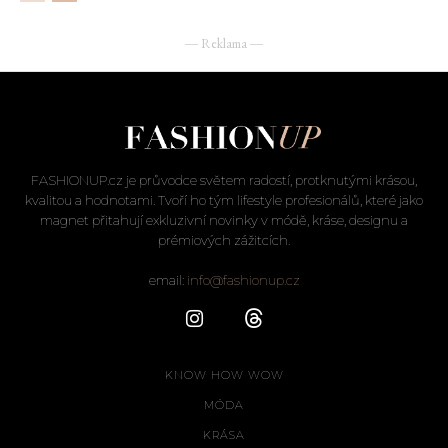
― Reklama ―
FASHIONUP.cz je průvodce světem radostí, protknutými krásou,
kvalitou a hodnotami. Tvoří ho tým lifestyle profesionálů, které jako
magnet přitahují exkluzivní novinky v módě, kráse, designu a
prémiových zážitcích.
email:
info@fashionup.cz
KNOW HOW WOW
MÓDA
KRÁSA