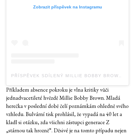
Zobrazit příspěvek na Instagramu
PŘÍSPĚVEK SDÍLENÝ MILLIE BOBBY BROWN (@MILLIEBOBBYBROWN)
Příkladem absence pokroku je vlna kritiky vůči
jednadvacetileté hvězdě Millie Bobby Brown. Mladá
herečka v poslední době čelí poznámkám ohledně svého
vzhledu. Bulvární tisk prohlásil, že vypadá na 40 let a
kladl si otázku, zda všichni zástupci generace Z
„stárnou tak hrozně“. Děsivé je na tomto případu nejen