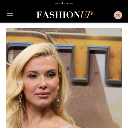
― Reklama ―