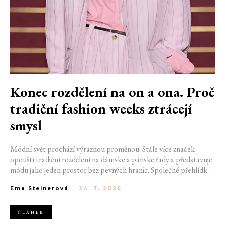
Konec rozdělení na on a ona. Proč
tradiční fashion weeks ztrácejí
smysl
Módní svět prochází výraznou proměnou. Stále více značek
opouští tradiční rozdělení na dámské a pánské řady a představuje
módu jako jeden prostor bez pevných hranic. Společné přehlídky,
propojené kolekce a rostoucí důraz na udržitelnost naznačují, že
Ema Steinerová
-
24. 7. 2026
klasické týdny módy mohou brzy vypadat úplně jinak.
ČLÁNEK