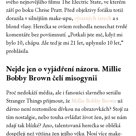
svého nejnovějšího filmu The Electric State, ve kterém
září po boku Chrise Pratt. Před objektivy foťáku totiž
dorazila v silnějším make-upu,
výrazných šatech
a s
blond vlasy. Herečka se ovšem rozhodla nenechat tvrdé
komentáře bez povšimnutí. „Potkali jste mě, když mi
bylo 10, chápu. Ale teď je mi 21 let, uplynulo 10 let,“
prohlásila.
Nejde jen o vyjádření názoru. Millie
Bobby Brown čelí misogynii
Proč nedokáží média, ale i fanoušci slavného seriálu
Stranger Things přijmout, že
Millie Bobby Brown
už
dávno není roztomilou dívkou na obrazovkách? Stojí za
tím nostalgie, nebo touha ovládat život žen, jež se nám
zdají tak blízké? Ano, talentovaná herečka se obléká
dospěleji než většina žen jejího věku. Nosí více make-