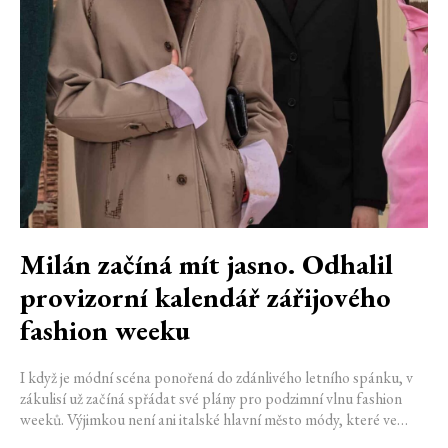
Milán začíná mít jasno. Odhalil
provizorní kalendář zářijového
fashion weeku
I když je módní scéna ponořená do zdánlivého letního spánku, v
zákulisí už začíná spřádat své plány pro podzimní vlnu fashion
weeků. Výjimkou není ani italské hlavní město módy, které ve
čtvrtek odhalilo provizorní kalendář chystaných show. Milán od