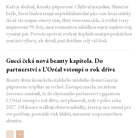
Kufr je sbalený, letenky připravené. Chybí už jen jediné. Sluneční
brýle, které budou stejně nepřehlédnutelné jako vaše letní zážitky.
Ať už vás zaujme vínový rám, žlutě tónovaná skla, či oválné tvary
inspirované 90. lety, mezi rozmanitou nabídkou si jistě najdete svůj
vysněný pár. Protože správně zvolený doplněk není jen praktickou
součástí výbavy, ale detail, jenž dotáhne celý váš look.
Gucci čeká nová beauty kapitola. Do
partnerství s L’Oréal vstoupí o rok dříve
Beauty divize ikonického italského módního domu Gucci je
připravena vyšplhat na vrchol. Zástupci značky začátkem
července oznámili, že do chystaného partnerství s gigantem
L'Oréal vstoupí o rok dříve, než plánovali, tedy v půlce roku
2027. Od licence si slibují obnovu nabídky, která je sice známá pro
své parfémy, postrádá však hlubší, instantně rozpoznatelnou
identitu.