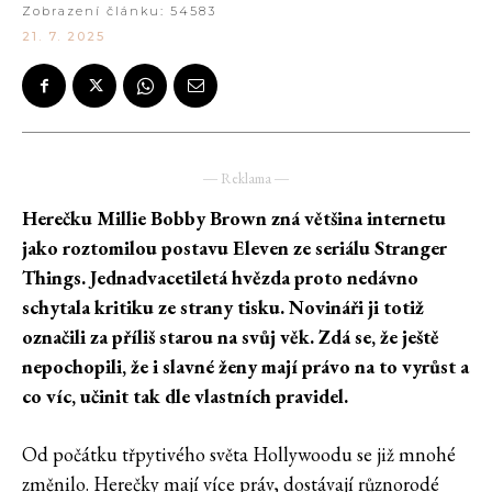
Zobrazení článku:
54583
21. 7. 2025
― Reklama ―
Herečku Millie Bobby Brown zná většina internetu
jako roztomilou postavu Eleven ze seriálu Stranger
Things. Jednadvacetiletá hvězda proto nedávno
schytala kritiku ze strany tisku. Novináři ji totiž
označili za příliš starou na svůj věk. Zdá se, že ještě
nepochopili, že i slavné ženy mají právo na to vyrůst a
co víc, učinit tak dle vlastních pravidel.
Od počátku třpytivého světa Hollywoodu se již mnohé
změnilo. Herečky mají více práv, dostávají různorodé