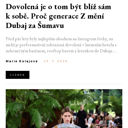
Dovolená je o tom být blíž sám
k sobě. Proč generace Z mění
Dubaj za Šumavu
Před pár lety byly nejlepším obsahem na Instagram fotky, na
nichž je performativně zobrazená dovolená v luxusním hotelu s
nekonečným bazénem, rooftop barem a letenkou do Dubaje.
Dnes sociální sítě zaplavují úplně jiné obrázky. Chata v Jizerských
Marie Kolajová
-
23. 7. 2026
horách. Ranní koupání v lomu. Výlet vlakem na Šumavu.
Nejlepším odpočinkem je jednoduše posedět s kamarády u ohně.
ČLÁNEK