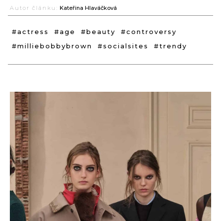
Autor článku:
Kateřina Hlaváčková
#actress
#age
#beauty
#controversy
#milliebobbybrown
#socialsites
#trendy