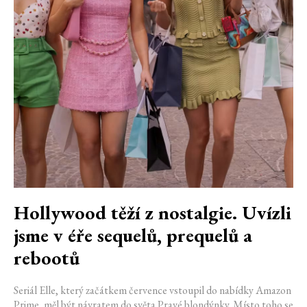
Hollywood těží z nostalgie. Uvízli
jsme v éře sequelů, prequelů a
rebootů
Seriál Elle, který začátkem července vstoupil do nabídky Amazon
Prime, měl být návratem do světa Pravé blondýnky. Místo toho se